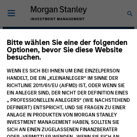
Bitte wählen Sie eine der folgenden
Managed Futures Team
Optionen, bevor Sie diese Website
besuchen.
WENN ES SICH BEI IHNEN UM EINE EINZELPERSON
HANDELT, DIE EIN „KLEINANLEGER“ IM SINNE DER
RICHTLINIE 2011/61/EU (AIFMD) IST, ODER WENN SIE
EIN ANLEGER SIND, DER NICHT DER DEFINITION EINES
„ PROFESSIONELLEN ANLEGERS“ (WIE NACHSTEHEND
DEFINIERT) ENTSPRICHT, UND SIE FRAGEN ZU EINER
ANLAGE IN PRODUKTEN VON MORGAN STANLEY
INVESTMENT MANAGEMENT HABEN, SOLLTEN SIE
An allocation to managed futures, in our
SICH AN EINEN ZUGELASSENEN FINANZBERATER
view, is an essential component of a
well-diversified portfolio. Over the long
ODER -VERMITTLER WENDEN. WENN SIE SICH AN