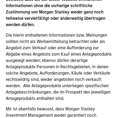
Informationen ohne die vorherige schriftliche
Zustimmung von Morgan Stanley weder ganz noch
teilweise vervielfältigt oder anderweitig übertragen
werden dürfen.
Strategies
Die hierin enthaltenen Informationen bzw. Meinungen
sollten nicht als Werbemitteilung betrachtet oder als
Angebot zum Verkauf oder eine Aufforderung zur
Abgabe eines Angebots zum Kauf eines Anlageprodukts
Managed Futures
ausgelegt werden; ebenso dürfen derartige
Anlageprodukte Personen in Rechtsgebieten, in denen
Access to multi-manager and single-
solche Angebote, Aufforderungen, Käufe oder Verkäufe
manager managed futures investment
rechtswidrig sind, weder angeboten noch verkauft
solutions
werden. Alle Anlageprodukte unterliegen spezifischen
Anlagebeschränkungen, die im Prospekt des jeweiligen
Anlageprodukts enthalten sind.
Mir ist ebenfalls bewusst, dass Morgan Stanley
Investment Management weder garantiert noch
As of 1/1/2025. Team information may change from time to