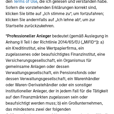
den
Terms of Use
, die ich gelesen und verstanden habe.
the long-term, especially during periods of downturn in the
Sofern die vorstehenden Erklärungen korrekt sind,
market.
klicken Sie bitte auf „Ich stimme zu“, um fortzufahren;
klicken Sie andernfalls auf „Ich lehne ab“, um zur
Any views and opinions provided are those of the portfolio
management team and are subject to change at any time
Startseite zurückzukehren.
due to market or economic conditions and may not
*
Professioneller Anleger
bedeutet (gemäß Auslegung in
necessarily come to pass. Furthermore, the views will not be
updated or otherwise revised to reflect information that
Anhang II Teil I der Richtlinie 2014/65/EU („MiFID“)): a)
subsequently becomes available or circumstances existing,
ein Kreditinstitut, eine Wertpapierfirma, ein
or changes occurring. The views expressed do not reflect the
zugelassenes oder beaufsichtigtes Finanzinstitut, eine
opinions of all portfolio managers at Morgan Stanley
Versicherungsgesellschaft, ein Organismus für
Investment Management or the views of the firm as a whole,
gemeinsame Anlagen oder dessen
and may not be reflected in all the strategies and products
Verwaltungsgesellschaft, ein Pensionsfonds oder
that the Firm offers.
dessen Verwaltungsgesellschaft, ein Warenhändler
Diversification does not protect you against a loss in a
oder Waren-Derivatehändler oder ein sonstiger
particular market; however it allows you to spread that risk
institutioneller Anleger, der in jedem Fall für die Tätigkeit
across various asset classes.
Past performance is no
auf den Finanzmärkten zugelassen sein oder
guarantee of future results.
beaufsichtigt werden muss; b) ein Großunternehmen,
Alternative investments are speculative and include a high
das mindestens zwei der folgenden
degree of risk. Investors could lose all or a substantial