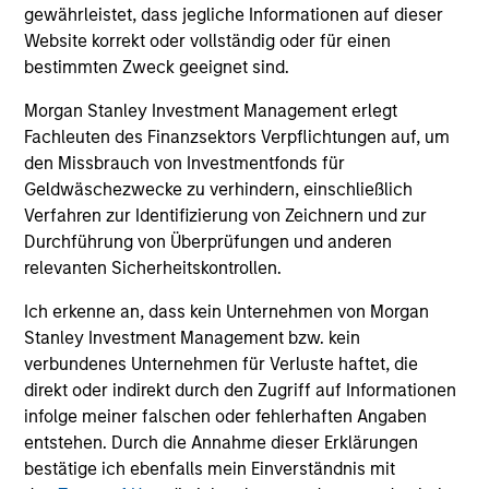
gewährleistet, dass jegliche Informationen auf dieser
time.
Website korrekt oder vollständig oder für einen
This is prepared for sophisticated investors who are capable
bestimmten Zweck geeignet sind.
of understanding the risks associated with the investments
described herein and may not be appropriate for you. The
Morgan Stanley Investment Management erlegt
information presented represents how the portfolio
Fachleuten des Finanzsektors Verpflichtungen auf, um
management team generally implements its investment
den Missbrauch von Investmentfonds für
process under normal market conditions.
Geldwäschezwecke zu verhindern, einschließlich
All information provided has been prepared solely for
Verfahren zur Identifizierung von Zeichnern und zur
information purposes and does not constitute an offer or a
Durchführung von Überprüfungen und anderen
recommendation to buy or sell any particular security or to
relevanten Sicherheitskontrollen.
adopt any specific investment strategy. The information
herein has not been based on a consideration of any
Ich erkenne an, dass kein Unternehmen von Morgan
individual investor circumstances and is not investment
Stanley Investment Management bzw. kein
advice, nor should it be construed in any way as tax,
verbundenes Unternehmen für Verluste haftet, die
accounting, legal or regulatory advice. To that end, investors
direkt oder indirekt durch den Zugriff auf Informationen
should seek independent legal and financial advice, including
infolge meiner falschen oder fehlerhaften Angaben
advice as to tax consequences, before making any
entstehen. Durch die Annahme dieser Erklärungen
investment decision. There is no guarantee that any
investment strategy will work under all market conditions,
bestätige ich ebenfalls mein Einverständnis mit
and each investor should evaluate their ability to invest for