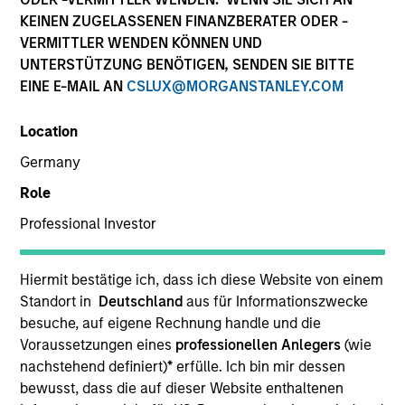
term, we believe these strategies provide
KEINEN ZUGELASSENEN FINANZBERATER ODER -
important diversification benefits versus
VERMITTLER WENDEN KÖNNEN UND
other traditional and alternative asset
UNTERSTÜTZUNG BENÖTIGEN, SENDEN SIE BITTE
classes.
EINE E-MAIL AN
CSLUX@MORGANSTANLEY.COM
Strategies
Location
Germany
Role
We specialize in providing high net worth and
Professional Investor
institutional investors access to multi-manager and
single-manager managed futures investment
solutions. We seek to deliver absolute returns as well
Hiermit bestätige ich, dass ich diese Website von einem
as diversification benefits when our strategies
Standort in
Deutschland
aus für Informationszwecke
are combined with both traditional and alternative
besuche, auf eigene Rechnung handle und die
investments.
Voraussetzungen eines
professionellen Anlegers
(wie
nachstehend definiert)
*
erfülle. Ich bin mir dessen
bewusst, dass die auf dieser Website enthaltenen