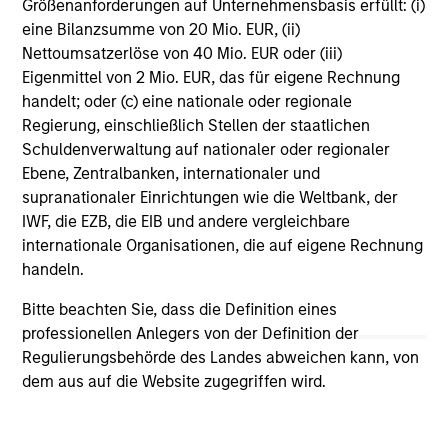
Größenanforderungen auf Unternehmensbasis erfüllt: (i)
amount of their investment. Alternative investments are
eine Bilanzsumme von 20 Mio. EUR, (ii)
suitable only for long-term investors willing to forego liquidity
Nettoumsatzerlöse von 40 Mio. EUR oder (iii)
and put capital at risk for an indefinite period of time.
Eigenmittel von 2 Mio. EUR, das für eigene Rechnung
Alternative investments are typically highly illiquid – there is
handelt; oder (c) eine nationale oder regionale
no secondary market for private funds, and there may be
restrictions on redemptions or assigning or otherwise
Regierung, einschließlich Stellen der staatlichen
transferring investments into private funds. Alternative
Schuldenverwaltung auf nationaler oder regionaler
investment funds often engage in leverage and other
Ebene, Zentralbanken, internationaler und
speculative practices that may increase volatility and risk of
supranationaler Einrichtungen wie die Weltbank, der
loss. Alternative investments typically have higher fees and
IWF, die EZB, die EIB und andere vergleichbare
expenses than other investment vehicles, and such fees and
internationale Organisationen, die auf eigene Rechnung
expenses will lower returns achieved by investors.
handeln.
Real estate values are affected by many factors including
interest rates and property tax rates, zoning laws, changes
Bitte beachten Sie, dass die Definition eines
in supply and demand, and in the local, regional and national
professionellen Anlegers von der Definition der
economies.
Regulierungsbehörde des Landes abweichen kann, von
dem aus auf die Website zugegriffen wird.
In the ordinary course of its business, Morgan Stanley
engages in a broad spectrum of activities including, among
others, financial advisory services, investment banking,