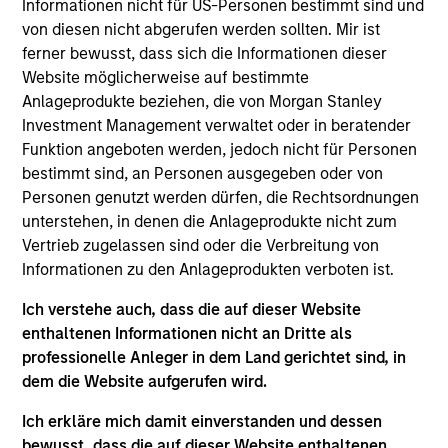
Informationen nicht für US-Personen bestimmt sind und
von diesen nicht abgerufen werden sollten. Mir ist
Meet the Team
ferner bewusst, dass sich die Informationen dieser
Website möglicherweise auf bestimmte
Anlageprodukte beziehen, die von Morgan Stanley
Investment Management verwaltet oder in beratender
Patrick Egan
Funktion angeboten werden, jedoch nicht für Personen
Executive Director
bestimmt sind, an Personen ausgegeben oder von
Personen genutzt werden dürfen, die Rechtsordnungen
unterstehen, in denen die Anlageprodukte nicht zum
Srdjan Teslic
Vertrieb zugelassen sind oder die Verbreitung von
Executive Director
Informationen zu den Anlageprodukten verboten ist.
Ich verstehe auch, dass die auf dieser Website
enthaltenen Informationen nicht an Dritte als
Scott Dunlap
professionelle Anleger in dem Land gerichtet sind, in
Vice President
dem die Website aufgerufen wird.
Ich erkläre mich damit einverstanden und dessen
bewusst, dass die auf dieser Website enthaltenen