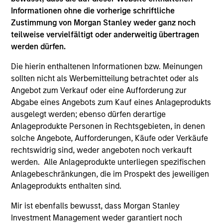
Informationen ohne die vorherige schriftliche
Zustimmung von Morgan Stanley weder ganz noch
teilweise vervielfältigt oder anderweitig übertragen
Charles Gaffney
werden dürfen.
Managing Director
Die hierin enthaltenen Informationen bzw. Meinungen
sollten nicht als Werbemitteilung betrachtet oder als
Douglas R. Rogers, CFA,
Angebot zum Verkauf oder eine Aufforderung zur
CMT
Abgabe eines Angebots zum Kauf eines Anlageprodukts
Managing Director
ausgelegt werden; ebenso dürfen derartige
Anlageprodukte Personen in Rechtsgebieten, in denen
solche Angebote, Aufforderungen, Käufe oder Verkäufe
Imran Ali
rechtswidrig sind, weder angeboten noch verkauft
Executive Director
werden. Alle Anlageprodukte unterliegen spezifischen
Anlagebeschränkungen, die im Prospekt des jeweiligen
Anlageprodukts enthalten sind.
Dana Cease, CFA
Mir ist ebenfalls bewusst, dass Morgan Stanley
Executive Director
Investment Management weder garantiert noch