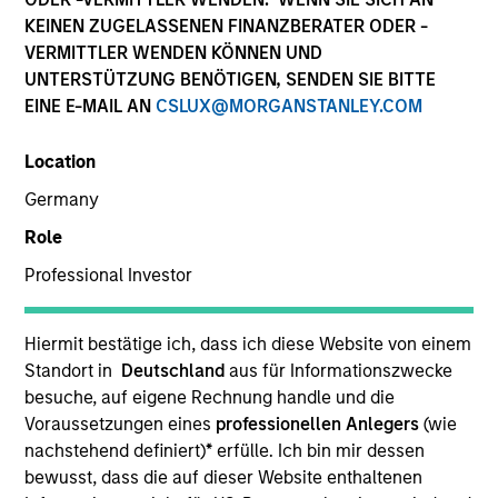
KEINEN ZUGELASSENEN FINANZBERATER ODER -
Eaton Vance Equity is comprised of six distinct
VERMITTLER WENDEN KÖNNEN UND
investment teams of experienced, long-tenured
UNTERSTÜTZUNG BENÖTIGEN, SENDEN SIE BITTE
investors. We employ bottom-up, research driven
EINE E-MAIL AN
CSLUX@MORGANSTANLEY.COM
investment approaches designed to deliver attractive
risk-adjusted long-term performance for clients. We
Location
utilize a structural approach to mitigate behavioral
biases in investment decision-making. Eaton Vance
Germany
Equity investment teams manage diverse strategies
Role
across U.S., international and global equity covering
various market capitalization and investment styles.
Professional Investor
Hiermit bestätige ich, dass ich diese Website von einem
Standort in
Deutschland
aus für Informationszwecke
besuche, auf eigene Rechnung handle und die
Core/Growth
Voraussetzungen eines
professionellen Anlegers
(wie
nachstehend definiert)
*
erfülle. Ich bin mir dessen
bewusst, dass die auf dieser Website enthaltenen