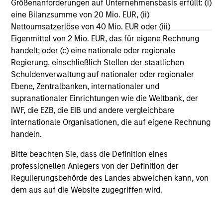
Größenanforderungen auf Unternehmensbasis erfüllt: (i)
eine Bilanzsumme von 20 Mio. EUR, (ii)
Nettoumsatzerlöse von 40 Mio. EUR oder (iii)
Eigenmittel von 2 Mio. EUR, das für eigene Rechnung
Global
handelt; oder (c) eine nationale oder regionale
Regierung, einschließlich Stellen der staatlichen
Schuldenverwaltung auf nationaler oder regionaler
Ebene, Zentralbanken, internationaler und
International Small/Mid-Cap
supranationaler Einrichtungen wie die Weltbank, der
IWF, die EZB, die EIB und andere vergleichbare
internationale Organisationen, die auf eigene Rechnung
U.S. Small/Mid-Cap
handeln.
Bitte beachten Sie, dass die Definition eines
professionellen Anlegers von der Definition der
Regulierungsbehörde des Landes abweichen kann, von
Value
dem aus auf die Website zugegriffen wird.