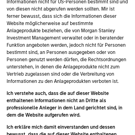
Informationen nicht für US-Personen bestimmt sind und
Eaton Vance Equity
von diesen nicht abgerufen werden sollten. Mir ist
Core/Growth
ferner bewusst, dass sich die Informationen dieser
Website möglicherweise auf bestimmte
The Core/Growth Team constructs active
Anlageprodukte beziehen, die von Morgan Stanley
portfolios of primarily U.S. companies
Investment Management verwaltet oder in beratender
across the core and growth equity
Funktion angeboten werden, jedoch nicht für Personen
spectrum, including a dedicated strategy
bestimmt sind, an Personen ausgegeben oder von
focused on dividend paying companies,
Personen genutzt werden dürfen, die Rechtsordnungen
driven by deep bottom-up analysis and a
unterstehen, in denen die Anlageprodukte nicht zum
culture of collaboration. Each stock that
Vertrieb zugelassen sind oder die Verbreitung von
makes its way into the portfolios is
Informationen zu den Anlageprodukten verboten ist.
evaluated in the context of risk versus
reward.
Ich verstehe auch, dass die auf dieser Website
enthaltenen Informationen nicht an Dritte als
professionelle Anleger in dem Land gerichtet sind, in
dem die Website aufgerufen wird.
Meet the people
Ich erkläre mich damit einverstanden und dessen
bewusst, dass die auf dieser Website enthaltenen