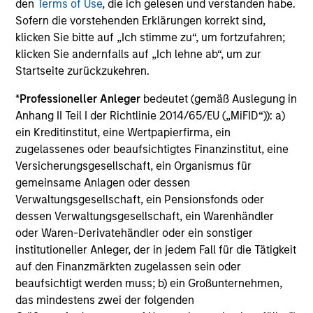
den
Terms of Use
, die ich gelesen und verstanden habe.
Sofern die vorstehenden Erklärungen korrekt sind,
klicken Sie bitte auf „Ich stimme zu“, um fortzufahren;
ARTICLE
klicken Sie andernfalls auf „Ich lehne ab“, um zur
2026 Russell
Oil, I
Startseite zurückzukehren.
Reconstitution: A New Lens
Cha
*
Professioneller Anleger
bedeutet (gemäß Auslegung in
on Growth, Value and
Ma
The 2026 Russell Reconstitution
The Ir
Anhang II Teil I der Richtlinie 2014/65/EU („MiFID“)): a)
Active Management
highlights a broader shift in
trigge
ein Kreditinstitut, eine Wertpapierfirma, ein
today’s market: the traditional
disrupt
zugelassenes oder beaufsichtigtes Finanzinstitut, eine
lines between Growth and Value
locali
Versicherungsgesellschaft, ein Organismus für
are becoming less distinct. Learn
sector i
gemeinsame Anlagen oder dessen
what Eaton Vance investment
Verwaltungsgesellschaft, ein Pensionsfonds oder
teams think that means for
dessen Verwaltungsgesellschaft, ein Warenhändler
portfolio construction,
03-AUG-2026
12-MAY-2
oder Waren-Derivatehändler oder ein sonstiger
diversification and where they see
institutioneller Anleger, der in jedem Fall für die Tätigkeit
opportunities for active investors.
auf den Finanzmärkten zugelassen sein oder
beaufsichtigt werden muss; b) ein Großunternehmen,
das mindestens zwei der folgenden