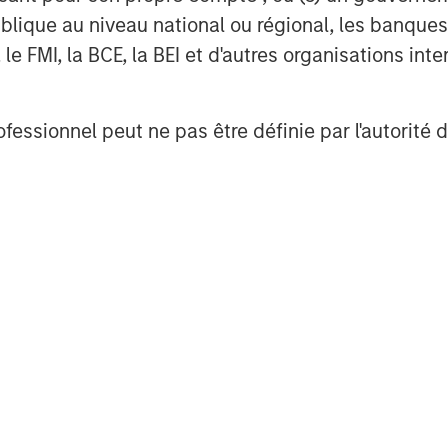
lique au niveau national ou régional, les banques c
FMI, la BCE, la BEI et d'autres organisations inter
nalyses mises en ava
ofessionnel peut ne pas être définie par l'autorité 
OM THE EMERGING
TRIMESTRIELLES
CO
The BEAT™ for Q3
T
lectric
2026 - August
Cr
es to
Cr
Use The BEAT™ as your
We
ids: China’s
Pr