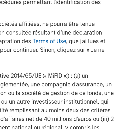
cédures permettant l'identification des
Idées liées
TRIMESTRIELLES
étés affiliées, ne pourra être tenue
n consultée résultant d’une déclaration
The BEAT™ for Q3 2026 -
August
ceptation des
Terms of Use
, que j'ai lues et
pour continuer. Sinon, cliquez sur « Je ne
WEBINAR
The BEAT™ Quarterly Webinar
ctive 2014/65/UE (« MiFID »)) : (a) un
– July 2026
t réglementée, une compagnie d'assurance, un
on ou la société de gestion de ce fonds, une
MENSUELLES
u un autre investisseur institutionnel, qui
The BEAT™ Video - T2 2026
ntité remplissant au moins deux des critères
 d’affaires net de 40 millions d'euros ou (iii) 2
ent national ou régional, y compris les