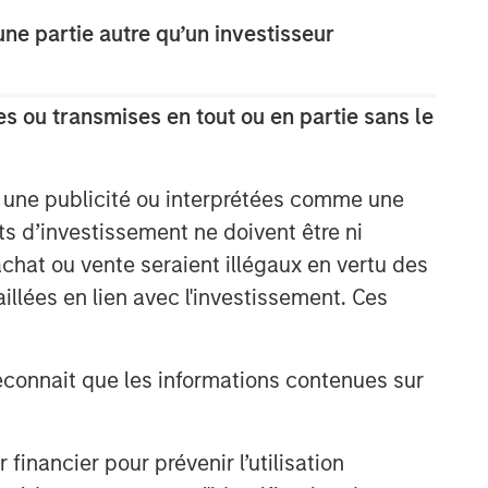
e partie autre qu’un investisseur
s ou transmises en tout ou en partie sans le
Portfolio Solutions Group
e une publicité ou interprétées comme une
The Portfolio Solutions Group is a
its d’investissement ne doivent être ni
comprehensive multi-asset business,
 achat ou vente seraient illégaux en vertu des
with activity across all asset strategies
aillées en lien avec l'investissement. Ces
and types (traditional and alternative),
through solutions that span fully liquid
(public assets), comprehensive (public
onnait que les informations contenues sur
and private assets) and fully private
portfolios. Offerings are delivered via a
managed portfolio or model, in
discretionary or advisory format.
nancier pour prévenir l’utilisation