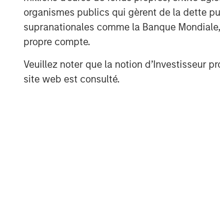
organismes publics qui gèrent de la dette pub
supranationales comme la Banque Mondiale, le 
A
propre compte.
Veuillez noter que la notion d’Investisseur pr
site web est consulté.
ARTICLE
TALES FR
WORLD
The MSIM
From E
Quantitative
Vehicl
Duration Strategy
Anton Heese and Matas Vala
Humano
Model: A Factor-