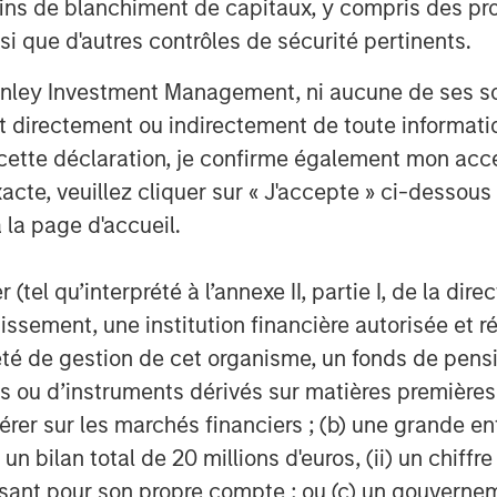
ins de blanchiment de capitaux, y compris des pro
nsi que d'autres contrôles de sécurité pertinents.
nley Investment Management, ni aucune de ses soci
 directement ou indirectement de toute informatio
 cette déclaration, je confirme également mon ac
acte, veuillez cliquer sur « J'accepte » ci-dessous 
 la page d'accueil.
(tel qu’interprété à l’annexe II, partie I, de la dire
tissement, une institution financière autorisée e
té de gestion de cet organisme, un fonds de pensi
 ou d’instruments dérivés sur matières premières o
érer sur les marchés financiers ; (b) une grande e
) un bilan total de 20 millions d'euros, (ii) un chiffre
issant pour son propre compte ; ou (c) un gouvernem