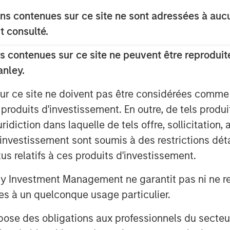
s contenues sur ce site ne sont adressées à aucun
t consulté.
 contenues sur ce site ne peuvent être reproduite
anley.
 nous avons mis en avant cinq thèmes
sur ce site ne doivent pas être considérées comm
paysage mondial de l’investissement.
 produits d'investissement. En outre, de tels produ
dre les dynamiques à l’œuvre sur les
diction dans laquelle de tels offre, sollicitation,
d’investissement sont soumis à des restrictions dét
ète.
tus relatifs à ces produits d'investissement.
Investment Management ne garantit pas ni ne rec
es à un quelconque usage particulier.
 des obligations aux professionnels du secteur fi