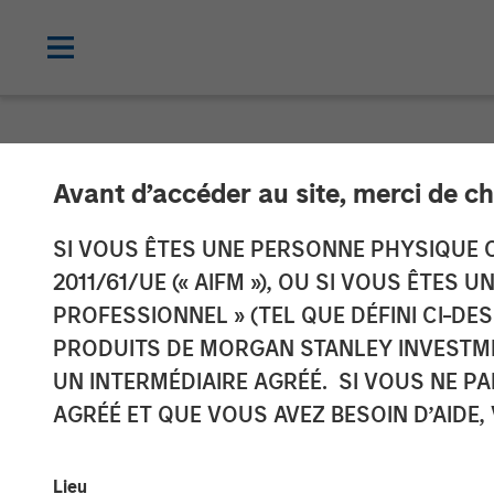
THE BEAT™
INSIGHTS
Avant d’accéder au site, merci de ch
The BEAT™ Vide
SI VOUS ÊTES UNE PERSONNE PHYSIQUE C
2011/61/UE (« AIFM »), OU SI VOUS ÊTES 
PROFESSIONNEL » (TEL QUE DÉFINI CI-DE
27 JANVIER 2026
PRODUITS DE MORGAN STANLEY INVESTM
UN INTERMÉDIAIRE AGRÉÉ. SI VOUS NE P
AGRÉÉ ET QUE VOUS AVEZ BESOIN D’AIDE,
Lieu