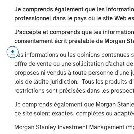
Je comprends également que les information
professionnel dans le pays où le site Web es
J’accepte et comprends que les informations
consentement écrit préalable de Morgan St
Dans l’édition de novembre de The BEAT,
Les informations ou les opinions contenues 
majeurs qui influencent actuellement le 
offre de vente ou une sollicitation d'achat de
Ces thèmes sont essentiels pour compren
proposés ni vendus à toute personne d’une juri
marchés aujourd’hui.
lois de ladite juridiction. Tous les produits 
Cliquez ici
pour lire notre analyse compl
restrictions sont précisées dans les prospec
Je comprends également que Morgan Stanley 
ce site soient exactes, complètes ou adapté
Morgan Stanley Investment Management impose