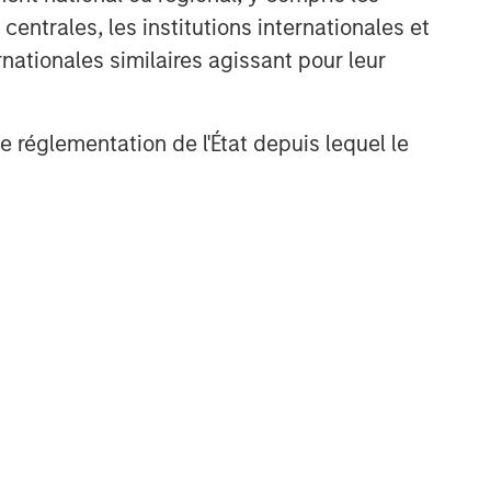
entrales, les institutions internationales et
nationales similaires agissant pour leur
nt
de réglementation de l'État depuis lequel le
NSILIENT OBSERVER
he Wisdom of
owds in Markets:
owd Behavior in
 review the wisdom of
ediction, Betting,