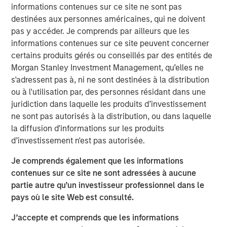
asset business, with activity across all asset strategies
informations contenues sur ce site ne sont pas
and types (traditional and alternative), through solutions
destinées aux personnes américaines, qui ne doivent
that span fully liquid (public assets), comprehensive
pas y accéder. Je comprends par ailleurs que les
(public and private assets) and fully private portfolios.
informations contenues sur ce site peuvent concerner
Offerings are delivered via a managed portfolio or model,
certains produits gérés ou conseillés par des entités de
in discretionary or advisory format.
Morgan Stanley Investment Management, qu’elles ne
s'adressent pas à, ni ne sont destinées à la distribution
ou à l'utilisation par, des personnes résidant dans une
Idées liées
juridiction dans laquelle les produits d’investissement
ne sont pas autorisés à la distribution, ou dans laquelle
TRIMESTRIELLES
la diffusion d'informations sur les produits
The BEAT™ for Q3 2026 - August
d’investissement n'est pas autorisée.
Je comprends également que les informations
WEBINAR
contenues sur ce site ne sont adressées à aucune
partie autre qu’un investisseur professionnel dans le
The BEAT™ Quarterly Webinar – July 2026
pays où le site Web est consulté.
J’accepte et comprends que les informations
THE BEAT™