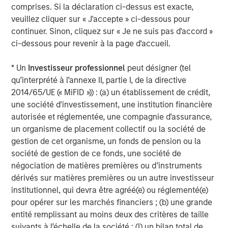
comprises. Si la déclaration ci-dessus est exacte,
veuillez cliquer sur « J'accepte » ci-dessous pour
Risk Considerations
continuer. Sinon, cliquez sur « Je ne suis pas d'accord »
There is no assurance that a portfolio will achieve its investment
ci-dessous pour revenir à la page d'accueil.
objective. Portfolios are subject to market risk, which is the
possibility that the market values of securities owned by the
* Un
Investisseur professionnel
peut désigner (tel
portfolio will decline and that the value of portfolio shares may
therefore be less than what you paid for them. Market values
qu’interprété à l’annexe II, partie I, de la directive
can change daily due to economic and other events (e.g. natural
2014/65/UE (« MiFID »)) : (a) un établissement de crédit,
disasters, health crises, terrorism, conflicts and social unrest)
that affect markets, countries, companies or governments. It is
une société d'investissement, une institution financière
difficult to predict the timing, duration, and potential adverse
autorisée et réglementée, une compagnie d'assurance,
effects (e.g. portfolio liquidity) of events. Accordingly, you can
lose money investing in this portfolio. Please be aware that this
un organisme de placement collectif ou la société de
portfolio may be subject to certain additional risks.
Asset
gestion de cet organisme, un fonds de pension ou la
Allocation/Diversification
does not protect you against a loss in
société de gestion de ce fonds, une société de
a particular market; however it allows you to spread that risk
across various asset classes In general,
equity securities’
négociation de matières premières ou d’instruments
values fluctuate in response to activities specific to a company.
dérivés sur matières premières ou un autre investisseur
Investments in foreign markets entail special risks such as
currency, political, economic, and market risks. The risks of
institutionnel, qui devra être agréé(e) ou réglementé(e)
investing in
emerging market countries
are greater than risks
pour opérer sur les marchés financiers ; (b) une grande
associated with investments in foreign developed countries.
entité remplissant au moins deux des critères de taille
Fixed-income securities
are subject to the ability of an issuer to
make timely principal and interest payments (credit risk),
suivants à l’échelle de la société : (I) un bilan total de