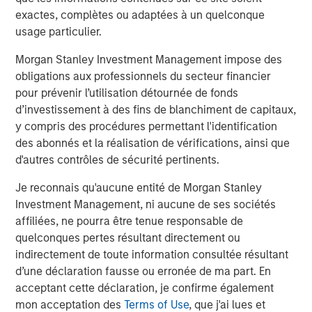
exactes, complètes ou adaptées à un quelconque
ARTICLE
T
usage particulier.
The MSIM Quantitative Duration
F
Morgan Stanley Investment Management impose des
Strategy Model: A Factor-Based
C
obligations aux professionnels du secteur financier
Approach to Managing Interest Rates
pour prévenir l’utilisation détournée de fonds
Anton Heese and Matas Vala explore the
H
d’investissement à des fins de blanchiment de capitaux,
Quantitative Duration Strategy Model, one of the
h
y compris des procédures permettant l'identification
proprietary tools the team uses to enhance their
c
des abonnés et la réalisation de vérifications, ainsi que
investment process, as it helps provide structure
d
d'autres contrôles de sécurité pertinents.
and rigour with identifying and processing
l
relevant and important data.
C
Je reconnais qu'aucune entité de Morgan Stanley
f
Investment Management, ni aucune de ses sociétés
c
5 AOÛT 2026
5
affiliées, ne pourra être tenue responsable de
quelconques pertes résultant directement ou
indirectement de toute information consultée résultant
d’une déclaration fausse ou erronée de ma part. En
acceptant cette déclaration, je confirme également
mon acceptation des
Terms of Use
, que j'ai lues et