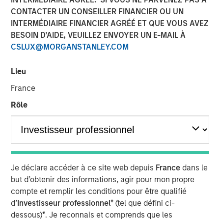
CONTACTER UN CONSEILLER FINANCIER OU UN
INTERMÉDIAIRE FINANCIER AGRÉÉ ET QUE VOUS AVEZ
BESOIN D’AIDE, VEUILLEZ ENVOYER UN E-MAIL À
Play
CSLUX@MORGANSTANLEY.COM
Lieu
Video
France
Rôle
Dans l’édition de novembre de The BEAT, nous avons mis
en avant cinq thèmes majeurs qui influencent
actuellement le paysage mondial de l’investissement.
Ces thèmes sont essentiels pour comprendre les
dynamiques à l’œuvre sur les marchés aujourd’hui.
Je déclare accéder à ce site web depuis
France
dans le
Cliquez ici
pour lire notre analyse complète.
but d’obtenir des informations, agir pour mon propre
compte et remplir les conditions pour être qualifié
Portfolio Solutions Group
d’
Investisseur professionnel*
(tel que défini ci-
The Portfolio Solutions Group is a comprehensive multi-
dessous)
*
. Je reconnais et comprends que les