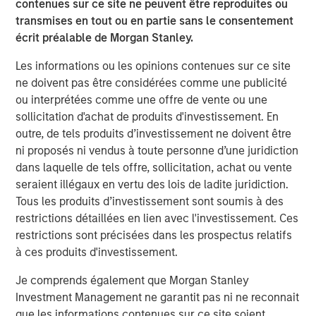
contenues sur ce site ne peuvent être reproduites ou
The BEAT: Navigating the Iran Conflict, From
transmises en tout ou en partie sans le consentement
Oil Shocks to Market Impact
écrit préalable de Morgan Stanley.
Les informations ou les opinions contenues sur ce site
ne doivent pas être considérées comme une publicité
ou interprétées comme une offre de vente ou une
sollicitation d'achat de produits d'investissement. En
outre, de tels produits d’investissement ne doivent être
Analyses mises en avant
ni proposés ni vendus à toute personne d’une juridiction
dans laquelle de tels offre, sollicitation, achat ou vente
seraient illégaux en vertu des lois de ladite juridiction.
Tous les produits d’investissement sont soumis à des
restrictions détaillées en lien avec l'investissement. Ces
restrictions sont précisées dans les prospectus relatifs
à ces produits d'investissement.
Je comprends également que Morgan Stanley
Investment Management ne garantit pas ni ne reconnait
que les informations contenues sur ce site soient