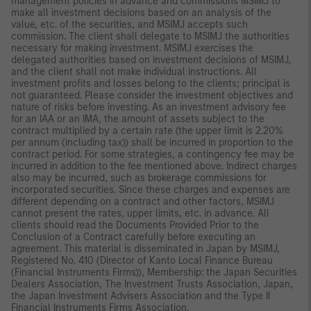
management policies in advance and commissions MSIMJ to
make all investment decisions based on an analysis of the
value, etc. of the securities, and MSIMJ accepts such
commission. The client shall delegate to MSIMJ the authorities
necessary for making investment. MSIMJ exercises the
delegated authorities based on investment decisions of MSIMJ,
and the client shall not make individual instructions. All
investment profits and losses belong to the clients; principal is
not guaranteed. Please consider the investment objectives and
nature of risks before investing. As an investment advisory fee
for an IAA or an IMA, the amount of assets subject to the
contract multiplied by a certain rate (the upper limit is 2.20%
per annum (including tax)) shall be incurred in proportion to the
contract period. For some strategies, a contingency fee may be
incurred in addition to the fee mentioned above. Indirect charges
also may be incurred, such as brokerage commissions for
incorporated securities. Since these charges and expenses are
different depending on a contract and other factors, MSIMJ
cannot present the rates, upper limits, etc. in advance. All
clients should read the Documents Provided Prior to the
Conclusion of a Contract carefully before executing an
agreement. This material is disseminated in Japan by MSIMJ,
Registered No. 410 (Director of Kanto Local Finance Bureau
(Financial Instruments Firms)), Membership: the Japan Securities
Dealers Association, The Investment Trusts Association, Japan,
the Japan Investment Advisers Association and the Type II
Financial Instruments Firms Association.