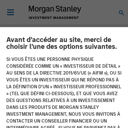
Avant d’accéder au site, merci de
THE BEAT™
INSIGHTS
choisir l’une des options suivantes.
The BEAT™ Video - T2
SI VOUS ÊTES UNE PERSONNE PHYSIQUE
CONSIDÉRÉE COMME UN « INVESTISSEUR DE DÉTAIL »
2026
AU SENS DE LA DIRECTIVE 2011/61/UE (« AIFM »), OU SI
VOUS ÊTES UN INVESTISSEUR QUI NE RÉPOND PAS À
LA DÉFINITION D’UN « INVESTISSEUR PROFESSIONNEL
20 MAI 2026
» (TEL QUE DÉFINI CI-DESSOUS), ET QUE VOUS AVEZ
DES QUESTIONS RELATIVES À UN INVESTISSEMENT
DANS LES PRODUITS DE MORGAN STANLEY
INVESTMENT MANAGEMENT, NOUS VOUS INVITONS À
CONTACTER UN CONSEILLER FINANCIER OU UN
INTERMÉDIAIRE AGRÉÉ. SI VOUS NE PARVENEZ PAS À