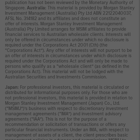
publication has not been reviewed by the Monetary Authority of
Singapore.
Australia:
This material is provided by Morgan Stanley
Investment Management (Australia) Pty Ltd ABN 22122040037,
AFSL No. 314182 and its affiliates and does not constitute an
offer of interests. Morgan Stanley Investment Management
(Australia) Pty Limited arranges for MSIM affiliates to provide
financial services to Australian wholesale clients. Interests will
only be offered in circumstances under which no disclosure is
required under the Corporations Act 2001 (Cth) (the
“Corporations Act”). Any offer of interests will not purport to be
an offer of interests in circumstances under which disclosure is
required under the Corporations Act and will only be made to
persons who qualify as a “wholesale client” (as defined in the
Corporations Act). This material will not be lodged with the
Australian Securities and Investments Commission.
Japan:
For professional investors, this material is circulated or
distributed for informational purposes only. For those who are
not professional investors, this material is provided in relation to
Morgan Stanley Investment Management (Japan) Co., Ltd.
(“MSIMJ”)’s business with respect to discretionary investment
management agreements (“IMA”) and investment advisory
agreements (“IAA”). This is not for the purpose of a
recommendation or solicitation of transactions or offers any
particular financial instruments. Under an IMA, with respect to
management of assets of a client, the client prescribes basic