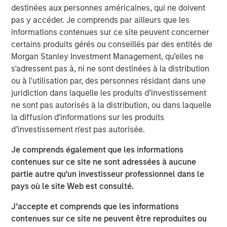
Offerings are delivered via a managed portfolio or model,
destinées aux personnes américaines, qui ne doivent
in discretionary or advisory format.
pas y accéder. Je comprends par ailleurs que les
informations contenues sur ce site peuvent concerner
certains produits gérés ou conseillés par des entités de
Idées liées
Morgan Stanley Investment Management, qu’elles ne
s'adressent pas à, ni ne sont destinées à la distribution
TRIMESTRIELLES
ou à l'utilisation par, des personnes résidant dans une
The BEAT™ for Q3 2026 - August
juridiction dans laquelle les produits d’investissement
ne sont pas autorisés à la distribution, ou dans laquelle
la diffusion d'informations sur les produits
WEBINAR
d’investissement n'est pas autorisée.
The BEAT™ Quarterly Webinar – July 2026
Je comprends également que les informations
contenues sur ce site ne sont adressées à aucune
MENSUELLES
partie autre qu’un investisseur professionnel dans le
pays où le site Web est consulté.
The BEAT™ Video - T2 2026
J’accepte et comprends que les informations
contenues sur ce site ne peuvent être reproduites ou