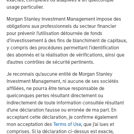
A
The current macroenvironment remains resilient
A
usage particulier.
despite elevated volatility and divergence across
Q
Morgan Stanley Investment Management impose des
markets. As inflation and energy prices keep
p
obligations aux professionnels du secteur financier
central banks hawkish, real estate continues to
i
pour prévenir l’utilisation détournée de fonds
offer attractive relative value, supported by a
a
d’investissement à des fins de blanchiment de capitaux,
25% repricing, durable income streams, and
r
y compris des procédures permettant l'identification
constrained supply. In this environment,
des abonnés et la réalisation de vérifications, ainsi que
diversified portfolios and selective asset-level
7 AOÛT 2026
5
d'autres contrôles de sécurité pertinents.
investing remain critical.
Je reconnais qu'aucune entité de Morgan Stanley
Investment Management, ni aucune de ses sociétés
affiliées, ne pourra être tenue responsable de
quelconques pertes résultant directement ou
indirectement de toute information consultée résultant
d’une déclaration fausse ou erronée de ma part. En
Considérations liées aux risques
acceptant cette déclaration, je confirme également
Il ne peut être garanti qu’un portefeuille atteindra son objectif
mon acceptation des
Terms of Use
, que j'ai lues et
d’investissement. Les portefeuilles sont soumis au risque de
comprises. Si la déclaration ci-dessus est exacte,
marché, c’est-à-dire à la possibilité que la valeur des titres