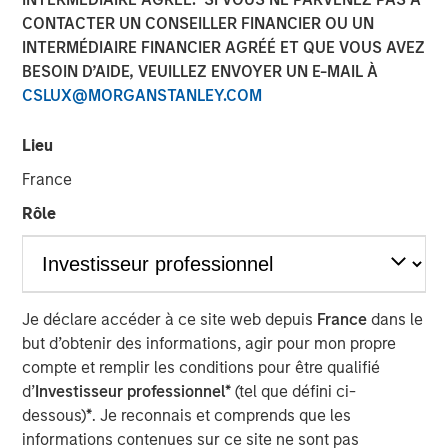
CONTACTER UN CONSEILLER FINANCIER OU UN
06 OCTOBRE 2025
INTERMÉDIAIRE FINANCIER AGRÉÉ ET QUE VOUS AVEZ
BESOIN D’AIDE, VEUILLEZ ENVOYER UN E-MAIL À
CSLUX@MORGANSTANLEY.COM
Lisez The BEAT pour une information mensuelle
Lieu
actualisée sur les marchés. Chaque édition vous propose
des idées et des analyses pour vous aider à appréhender
France
l’environnement d’investissement actuel.
Rôle
Téléchargez le PDF
Portfolio Solutions Group
Je déclare accéder à ce site web depuis
France
dans le
The Portfolio Solutions Group is a comprehensive multi-
but d’obtenir des informations, agir pour mon propre
asset business, with activity across all asset strategies
compte et remplir les conditions pour être qualifié
and types (traditional and alternative), through solutions
d’
Investisseur professionnel*
(tel que défini ci-
that span fully liquid (public assets), comprehensive
dessous)
*
. Je reconnais et comprends que les
(public and private assets) and fully private portfolios.
informations contenues sur ce site ne sont pas