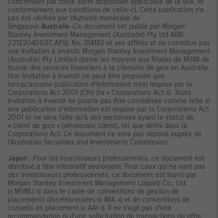
concernées par toute autre disposition applicable de la SFA, et
conformément aux conditions de celle-ci. Cette publication n’a
pas été vérifiée par l’Autorité monétaire de
Singapour.
Australie :
Ce document est publié par Morgan
Stanley Investment Management (Australie) Pty Ltd ABN
22122040037, AFSL No. 314182 et ses affiliés et ne constitue pas
une invitation à investir. Morgan Stanley Investment Management
(Australia) Pty Limited donne les moyens aux filiales de MSIM de
fournir des services financiers à la clientèle de gros en Australie.
Une invitation à investir ne peut être proposée que
lorsqu’aucune publication d’information n’est requise par la
Corporations Act 2001 (Cth) (la « Corporations Act »). Toute
invitation à investir ne pourra pas être considérée comme telle si
une publication d’information est requise par la Corporations Act
2001 et ne sera faite qu’à des personnes ayant le statut de
« client de gros » (wholesale client), tel que défini dans la
Corporations Act. Ce document ne sera pas déposé auprès de
l’Australian Securities and Investments Commission.
Japon :
Pour les investisseurs professionnels, ce document est
distribué à titre informatif seulement. Pour ceux qui ne sont pas
des investisseurs professionnels, ce document est fourni par
Morgan Stanley Investment Management (Japan) Co., Ltd.
(« MSIMJ ») dans le cadre de conventions de gestion de
placements discrétionnaires (« IMA ») et de conventions de
conseils en placement (« AAI »). Il ne s’agit pas d’une
recommandation ni d’une sollicitation de transactions ou offre