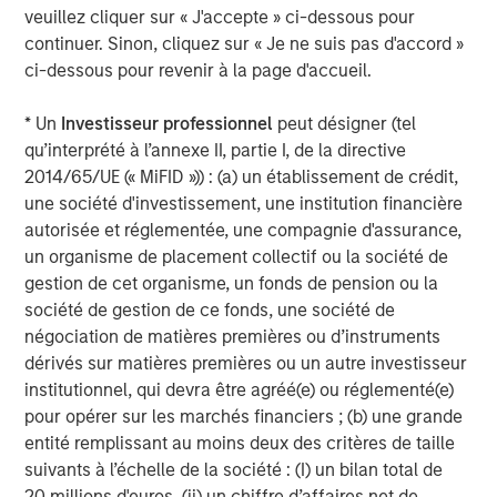
veuillez cliquer sur « J'accepte » ci-dessous pour
détenus par le portefeuille diminue et que la valeur des actions
du portefeuille soit donc inférieure à celle que vous avez payée.
continuer. Sinon, cliquez sur « Je ne suis pas d'accord »
Les valeurs boursières peuvent varier quotidiennement en
ci-dessous pour revenir à la page d'accueil.
fonction de facteurs économiques ou d’autre nature (par ex.
catastrophes naturelles, crises sanitaires, terrorisme, conflits et
troubles sociaux) qui ont des répercussions sur les marchés, les
* Un
Investisseur professionnel
peut désigner (tel
pays, les entreprises ou les gouvernements. Il est difficile de
prévoir le calendrier, la durée et les éventuels effets négatifs
qu’interprété à l’annexe II, partie I, de la directive
(par ex. liquidité du portefeuille) liés à de tels événements. En
2014/65/UE (« MiFID »)) : (a) un établissement de crédit,
conséquence, ce portefeuille expose l’investisseur à des pertes
une société d'investissement, une institution financière
potentielles. L’allocation d’actifs/la diversification ne vous
protège pas contre une perte sur un marché particulier ;
autorisée et réglementée, une compagnie d'assurance,
cependant, elle vous permet de répartir ce risque entre
un organisme de placement collectif ou la société de
différentes catégories d’actifs. En général, la valeur des actions
varie en fonction des activités spécifiques d’une entreprise. Les
gestion de cet organisme, un fonds de pension ou la
investissements sur les marchés étrangers s’accompagnent de
société de gestion de ce fonds, une société de
risques spécifiques, notamment des risques de change,
négociation de matières premières ou d’instruments
politiques, économiques et de marché. Les risques liés à
l’investissement dans
Pays émergents
sont plus importants que
dérivés sur matières premières ou un autre investisseur
les risques associés aux investissements dans les pays
institutionnel, qui devra être agréé(e) ou réglementé(e)
développés étrangers.
Titres à revenu fixe
sont assujettis à la
capacité de l’émetteur d’effectuer en temps opportun les
pour opérer sur les marchés financiers ; (b) une grande
paiements du capital et des intérêts (risque de crédit), aux
entité remplissant au moins deux des critères de taille
variations des taux d’intérêt (risque de taux d’intérêt), à la
suivants à l’échelle de la société : (I) un bilan total de
solvabilité de l’émetteur et à la liquidité générale du marché
(risque de marché). Dans un contexte de
hausse des taux
20 millions d'euros, (ii) un chiffre d’affaires net de