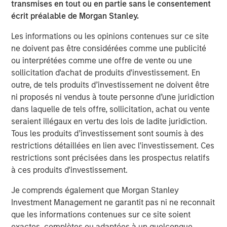
transmises en tout ou en partie sans le consentement
écrit préalable de Morgan Stanley.
Les informations ou les opinions contenues sur ce site
Analyses mises en avant
ne doivent pas être considérées comme une publicité
ou interprétées comme une offre de vente ou une
sollicitation d'achat de produits d'investissement. En
outre, de tels produits d’investissement ne doivent être
ni proposés ni vendus à toute personne d’une juridiction
dans laquelle de tels offre, sollicitation, achat ou vente
seraient illégaux en vertu des lois de ladite juridiction.
Tous les produits d’investissement sont soumis à des
restrictions détaillées en lien avec l'investissement. Ces
restrictions sont précisées dans les prospectus relatifs
à ces produits d'investissement.
ARTICLE
A
Je comprends également que Morgan Stanley
Investment Management ne garantit pas ni ne reconnait
Real Estate Midyear Outlook:
T
que les informations contenues sur ce site soient
Constructive Amid Fluid Backdrop
St
exactes, complètes ou adaptées à un quelconque