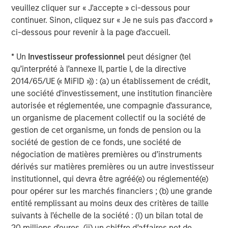
veuillez cliquer sur « J'accepte » ci-dessous pour
continuer. Sinon, cliquez sur « Je ne suis pas d'accord »
ci-dessous pour revenir à la page d'accueil.
* Un
Investisseur professionnel
peut désigner (tel
qu’interprété à l’annexe II, partie I, de la directive
2014/65/UE (« MiFID »)) : (a) un établissement de crédit,
une société d'investissement, une institution financière
autorisée et réglementée, une compagnie d'assurance,
un organisme de placement collectif ou la société de
gestion de cet organisme, un fonds de pension ou la
ARTICLE
A
société de gestion de ce fonds, une société de
négociation de matières premières ou d’instruments
Real Estate Midyear Outlook:
T
dérivés sur matières premières ou un autre investisseur
Constructive Amid Fluid Backdrop
St
institutionnel, qui devra être agréé(e) ou réglementé(e)
A
The current macroenvironment remains resilient
A
pour opérer sur les marchés financiers ; (b) une grande
despite elevated volatility and divergence across
Q
entité remplissant au moins deux des critères de taille
markets. As inflation and energy prices keep
p
suivants à l’échelle de la société : (I) un bilan total de
central banks hawkish, real estate continues to
i
20 millions d'euros, (ii) un chiffre d’affaires net de