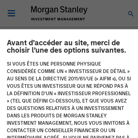
Avant d’accéder au site, merci de
TALES FROM THE EMERGING WORLD
INSIGHTS
choisir l’une des options suivantes.
Video: Mexico's Domestic
SI VOUS ÊTES UNE PERSONNE PHYSIQUE
CONSIDÉRÉE COMME UN « INVESTISSEUR DE DÉTAIL »
Opportunity
AU SENS DE LA DIRECTIVE 2011/61/UE (« AIFM »), OU SI
VOUS ÊTES UN INVESTISSEUR QUI NE RÉPOND PAS À
LA DÉFINITION D’UN « INVESTISSEUR PROFESSIONNEL
14 MAI 2026
» (TEL QUE DÉFINI CI-DESSOUS), ET QUE VOUS AVEZ
DES QUESTIONS RELATIVES À UN INVESTISSEMENT
Jitania Kandhari
DANS LES PRODUITS DE MORGAN STANLEY
Managing Director
INVESTMENT MANAGEMENT, NOUS VOUS INVITONS À
Ravi Jain
CONTACTER UN CONSEILLER FINANCIER OU UN
Executive Director
INTERMÉDIAIRE AGRÉÉ. SI VOUS NE PARVENEZ PAS À