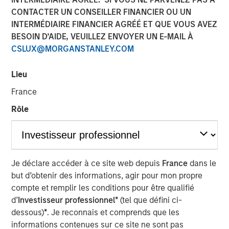
Eric Carlson
CONTACTER UN CONSEILLER FINANCIER OU UN
Managing Director
INTERMÉDIAIRE FINANCIER AGRÉÉ ET QUE VOUS AVEZ
BESOIN D’AIDE, VEUILLEZ ENVOYER UN E-MAIL À
CSLUX@MORGANSTANLEY.COM
Lieu
France
Rôle
Play
Je déclare accéder à ce site web depuis
France
dans le
Video
but d’obtenir des informations, agir pour mon propre
compte et remplir les conditions pour être qualifié
Despite all the rhetoric coming from Washington,
d’
Investisseur professionnel*
(tel que défini ci-
Mexico’s exports to the United States reached record
dessous)
*
. Je reconnais et comprends que les
highs in 2025. But as Jitania Kandhari points out, the
informations contenues sur ce site ne sont pas