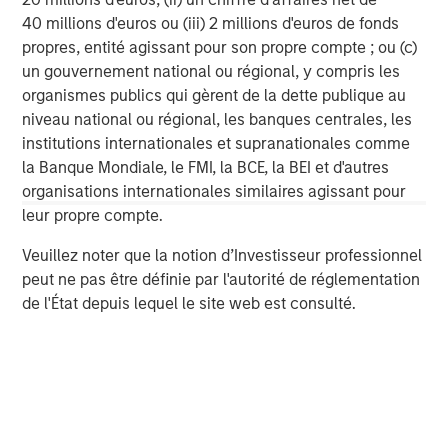
offer attractive relative value, supported by a
a
40 millions d'euros ou (iii) 2 millions d'euros de fonds
25% repricing, durable income streams, and
r
propres, entité agissant pour son propre compte ; ou (c)
constrained supply. In this environment,
un gouvernement national ou régional, y compris les
diversified portfolios and selective asset-level
7 AOÛT 2026
5
organismes publics qui gèrent de la dette publique au
investing remain critical.
niveau national ou régional, les banques centrales, les
institutions internationales et supranationales comme
la Banque Mondiale, le FMI, la BCE, la BEI et d'autres
organisations internationales similaires agissant pour
leur propre compte.
Veuillez noter que la notion d’Investisseur professionnel
peut ne pas être définie par l'autorité de réglementation
Risk Considerations:
There is no assurance that a portfolio will
achieve its investment objective. Portfolios are subject to market
de l'État depuis lequel le site web est consulté.
risk, which is the possibility that the market values of securities
owned by the portfolio will decline and that the value of
portfolio shares may therefore be less than what you paid for
them. Market values can change daily due to economic and
other events (e.g. natural disasters, health crises, terrorism,
conflicts, and social unrest) that affect markets, countries,
companies, or governments. It is difficult to predict the timing,
duration, and potential adverse effects (e.g. portfolio liquidity) of