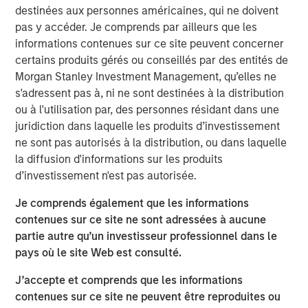
country’s outlook is shaped by more than just
destinées aux personnes américaines, qui ne doivent
international trade. Much of Mexico’s future growth will
pas y accéder. Je comprends par ailleurs que les
depend on how effectively President Sheinbaum’s new
informations contenues sur ce site peuvent concerner
administration can improve internal security, spark
certains produits gérés ou conseillés par des entités de
domestic expansion and encourage private investment.
Morgan Stanley Investment Management, qu’elles ne
s'adressent pas à, ni ne sont destinées à la distribution
ou à l'utilisation par, des personnes résidant dans une
Download "Mexico's Domestic Opportunity"
juridiction dans laquelle les produits d’investissement
ne sont pas autorisés à la distribution, ou dans laquelle
Équipe Actions Marchés Émergents
la diffusion d'informations sur les produits
d’investissement n'est pas autorisée.
The Emerging Markets Equity team combines deep
expertise and local presence in global markets with an
Je comprends également que les informations
integrated top-down and bottom-up investment approach
contenues sur ce site ne sont adressées à aucune
to invest in core and growth-oriented portfolios across
partie autre qu’un investisseur professionnel dans le
non-U.S. markets.
pays où le site Web est consulté.
J’accepte et comprends que les informations
Idées liées
contenues sur ce site ne peuvent être reproduites ou