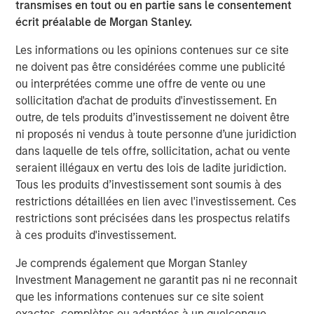
BIG PICTURE
transmises en tout ou en partie sans le consentement
écrit préalable de Morgan Stanley.
Video: Ten Investment Truths About Artificial
Intelligence
Les informations ou les opinions contenues sur ce site
ne doivent pas être considérées comme une publicité
ou interprétées comme une offre de vente ou une
BIG PICTURE
sollicitation d'achat de produits d'investissement. En
outre, de tels produits d’investissement ne doivent être
Big Picture - Artificial Intelligence: Ten
ni proposés ni vendus à toute personne d’une juridiction
Investment Truths
dans laquelle de tels offre, sollicitation, achat ou vente
seraient illégaux en vertu des lois de ladite juridiction.
TALES FROM THE EMERGING WORLD
Tous les produits d’investissement sont soumis à des
restrictions détaillées en lien avec l'investissement. Ces
The Water Constraint
restrictions sont précisées dans les prospectus relatifs
à ces produits d'investissement.
Je comprends également que Morgan Stanley
The Authors
Investment Management ne garantit pas ni ne reconnait
que les informations contenues sur ce site soient
exactes, complètes ou adaptées à un quelconque