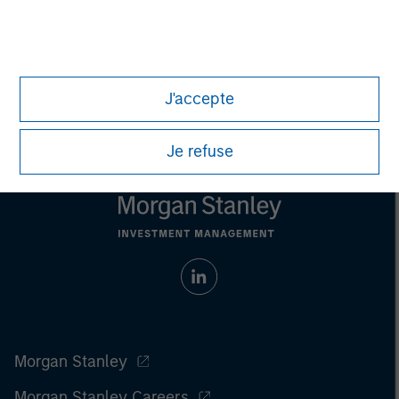
only. Any performance quoted represents past performance
.
Past performance does not guarantee future results
.
Prior to making any investment decision, investors should
carefully review the strategy’s relevant offering document.
For
the complete content and important disclosures, refer to the
J'accepte
article (pdf)
.
Je refuse
Morgan Stanley
Morgan Stanley Careers