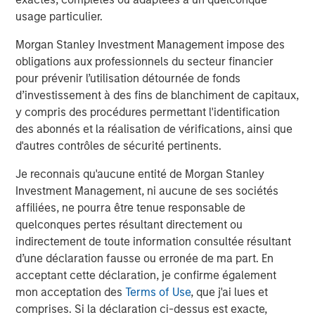
usage particulier.
Morgan Stanley Investment Management impose des
Jitania Kandhari
obligations aux professionnels du secteur financier
Managing Director
pour prévenir l’utilisation détournée de fonds
d’investissement à des fins de blanchiment de capitaux,
y compris des procédures permettant l'identification
Ravi Jain
des abonnés et la réalisation de vérifications, ainsi que
Executive Director
d'autres contrôles de sécurité pertinents.
Je reconnais qu'aucune entité de Morgan Stanley
Investment Management, ni aucune de ses sociétés
Eric Carlson
affiliées, ne pourra être tenue responsable de
Managing Director
quelconques pertes résultant directement ou
indirectement de toute information consultée résultant
d’une déclaration fausse ou erronée de ma part. En
acceptant cette déclaration, je confirme également
mon acceptation des
Terms of Use
, que j'ai lues et
Analyses mises en avant
comprises. Si la déclaration ci-dessus est exacte,