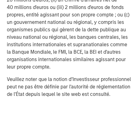
possibility that the market values of securities owned by a
portfolio will decline and that the value of portfolio shares may
40 millions d'euros ou (iii) 2 millions d'euros de fonds
therefore be less than what you paid for them. Market values
propres, entité agissant pour son propre compte ; ou (c)
can change daily due to economic and other events (e.g. natural
un gouvernement national ou régional, y compris les
disasters, health crises, terrorism, conflicts and social unrest)
that affect markets, countries, companies or governments. It is
organismes publics qui gèrent de la dette publique au
difficult to predict the timing, duration, and potential adverse
niveau national ou régional, les banques centrales, les
effects (e.g. portfolio liquidity) of events. Accordingly, you can
lose money investing in a portfolio. Please be aware that a
institutions internationales et supranationales comme
portfolio may be subject to certain additional risks. In general,
la Banque Mondiale, le FMI, la BCE, la BEI et d'autres
equities securities’
values also fluctuate in response to activities
specific to a company. Investments in
foreign markets
entail
organisations internationales similaires agissant pour
special risks such as currency, political, economic, market and
leur propre compte.
liquidity risks. The risks of investing in
emerging market
countries
are greater than the risks generally associated with
Veuillez noter que la notion d’Investisseur professionnel
investments in foreign developed countries.
peut ne pas être définie par l'autorité de réglementation
de l'État depuis lequel le site web est consulté.
IMPORTANT DISCLOSURES
Charts and graphs provided herein are for illustrative purposes
only.
Past performance is no guarantee of future results.
There is no guarantee that any investment strategy will work
under all market conditions, and each investor should evaluate
their ability to invest for the long-term, especially during periods
of downturn in the market.