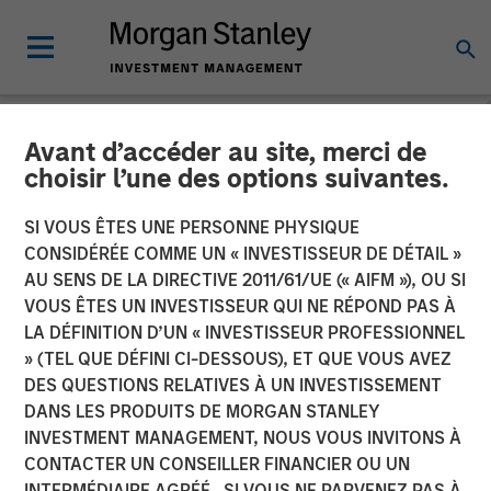
Avant d’accéder au site, merci de
BIG PICTURE
INSIGHTS
choisir l’une des options suivantes.
Video: Ten Investment
SI VOUS ÊTES UNE PERSONNE PHYSIQUE
CONSIDÉRÉE COMME UN « INVESTISSEUR DE DÉTAIL »
Truths About Artificial
AU SENS DE LA DIRECTIVE 2011/61/UE (« AIFM »), OU SI
Intelligence
VOUS ÊTES UN INVESTISSEUR QUI NE RÉPOND PAS À
LA DÉFINITION D’UN « INVESTISSEUR PROFESSIONNEL
» (TEL QUE DÉFINI CI-DESSOUS), ET QUE VOUS AVEZ
07 JUILLET 2026
DES QUESTIONS RELATIVES À UN INVESTISSEMENT
DANS LES PRODUITS DE MORGAN STANLEY
Jitania Kandhari
INVESTMENT MANAGEMENT, NOUS VOUS INVITONS À
Managing Director
CONTACTER UN CONSEILLER FINANCIER OU UN
INTERMÉDIAIRE AGRÉÉ. SI VOUS NE PARVENEZ PAS À