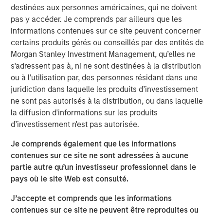
destinées aux personnes américaines, qui ne doivent
Read Artificial Intelligence: Ten Investment
pas y accéder. Je comprends par ailleurs que les
Truths
informations contenues sur ce site peuvent concerner
certains produits gérés ou conseillés par des entités de
Équipe Actions Marchés Émergents
Morgan Stanley Investment Management, qu’elles ne
s'adressent pas à, ni ne sont destinées à la distribution
The Emerging Markets Equity team combines deep
ou à l'utilisation par, des personnes résidant dans une
expertise and local presence in global markets with an
juridiction dans laquelle les produits d’investissement
integrated top-down and bottom-up investment approach
ne sont pas autorisés à la distribution, ou dans laquelle
to invest in core and growth-oriented portfolios across
la diffusion d'informations sur les produits
non-U.S. markets.
d’investissement n'est pas autorisée.
Je comprends également que les informations
Idées liées
contenues sur ce site ne sont adressées à aucune
BIG PICTURE
partie autre qu’un investisseur professionnel dans le
pays où le site Web est consulté.
Big Picture - Artificial Intelligence: Ten
Investment Truths
J’accepte et comprends que les informations
contenues sur ce site ne peuvent être reproduites ou