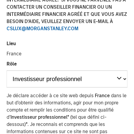
CONTACTER UN CONSEILLER FINANCIER OU UN
INTERMÉDIAIRE FINANCIER AGRÉÉ ET QUE VOUS AVEZ
BESOIN D’AIDE, VEUILLEZ ENVOYER UN E-MAIL À
CSLUX@MORGANSTANLEY.COM
Lieu
Play
France
Rôle
Video
In this
Big Picture video,
Jitania Kandhari
covers ten
Je déclare accéder à ce site web depuis
France
dans le
investment truths about AI: from the extraordinary speed
but d’obtenir des informations, agir pour mon propre
of the infrastructure buildout, to the rise of autonomous
compte et remplir les conditions pour être qualifié
agents, to the two competing architectures that will
d’
Investisseur professionnel*
(tel que défini ci-
shape the geopolitical order for decades.
dessous)
*
. Je reconnais et comprends que les
informations contenues sur ce site ne sont pas