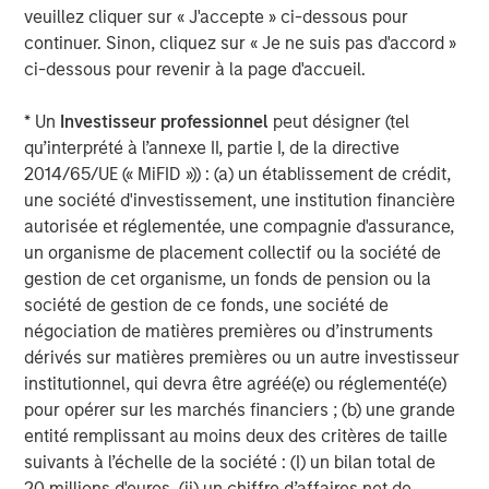
Constructive Amid Fluid Backdrop
St
veuillez cliquer sur « J'accepte » ci-dessous pour
A
continuer. Sinon, cliquez sur « Je ne suis pas d'accord »
The current macroenvironment remains resilient
A
ci-dessous pour revenir à la page d'accueil.
despite elevated volatility and divergence across
Q
markets. As inflation and energy prices keep
p
* Un
Investisseur professionnel
peut désigner (tel
central banks hawkish, real estate continues to
i
qu’interprété à l’annexe II, partie I, de la directive
offer attractive relative value, supported by a
a
2014/65/UE (« MiFID »)) : (a) un établissement de crédit,
25% repricing, durable income streams, and
r
une société d'investissement, une institution financière
constrained supply. In this environment,
autorisée et réglementée, une compagnie d'assurance,
diversified portfolios and selective asset-level
7 AOÛT 2026
5
un organisme de placement collectif ou la société de
investing remain critical.
gestion de cet organisme, un fonds de pension ou la
société de gestion de ce fonds, une société de
négociation de matières premières ou d’instruments
dérivés sur matières premières ou un autre investisseur
institutionnel, qui devra être agréé(e) ou réglementé(e)
pour opérer sur les marchés financiers ; (b) une grande
entité remplissant au moins deux des critères de taille
RISK CONSIDERATIONS
There is no assurance that a portfolio will achieve its investment
suivants à l’échelle de la société : (I) un bilan total de
objective. Portfolios are subject to market risk, which is the
20 millions d'euros, (ii) un chiffre d’affaires net de