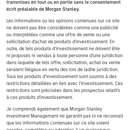
transmises en tout ou en partie sans le consentement
TALES FROM THE EMERGING WORLD
écrit préalable de Morgan Stanley.
Video: Mexico's Domestic Opportunity
Les informations ou les opinions contenues sur ce site
ne doivent pas être considérées comme une publicité
TALES FROM THE EMERGING WORLD
ou interprétées comme une offre de vente ou une
sollicitation d'achat de produits d'investissement. En
Video: The De-Americanization of
outre, de tels produits d’investissement ne doivent être
Globalization
ni proposés ni vendus à toute personne d’une juridiction
dans laquelle de tels offre, sollicitation, achat ou vente
seraient illégaux en vertu des lois de ladite juridiction.
Tous les produits d’investissement sont soumis à des
The Author
restrictions détaillées en lien avec l'investissement. Ces
restrictions sont précisées dans les prospectus relatifs
à ces produits d'investissement.
Je comprends également que Morgan Stanley
Jitania Kandhari
Investment Management ne garantit pas ni ne reconnait
que les informations contenues sur ce site soient
Managing Director
exactes, complètes ou adaptées à un quelconque