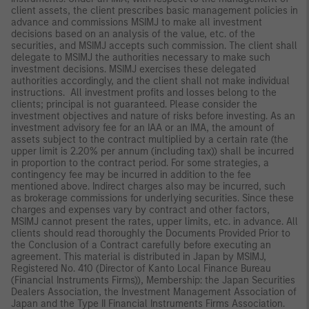
client assets, the client prescribes basic management policies in
advance and commissions MSIMJ to make all investment
decisions based on an analysis of the value, etc. of the
securities, and MSIMJ accepts such commission. The client shall
delegate to MSIMJ the authorities necessary to make such
investment decisions. MSIMJ exercises these delegated
authorities accordingly, and the client shall not make individual
instructions. All investment profits and losses belong to the
clients; principal is not guaranteed. Please consider the
investment objectives and nature of risks before investing. As an
investment advisory fee for an IAA or an IMA, the amount of
assets subject to the contract multiplied by a certain rate (the
upper limit is 2.20% per annum (including tax)) shall be incurred
in proportion to the contract period. For some strategies, a
contingency fee may be incurred in addition to the fee
mentioned above. Indirect charges also may be incurred, such
as brokerage commissions for underlying securities. Since these
charges and expenses vary by contract and other factors,
MSIMJ cannot present the rates, upper limits, etc. in advance. All
clients should read thoroughly the Documents Provided Prior to
the Conclusion of a Contract carefully before executing an
agreement. This material is distributed in Japan by MSIMJ,
Registered No. 410 (Director of Kanto Local Finance Bureau
(Financial Instruments Firms)), Membership: the Japan Securities
Dealers Association, the Investment Management Association of
Japan and the Type II Financial Instruments Firms Association.