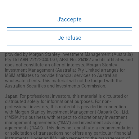
indirectly, to the public or any member of the public in Singapore
other than (i) to an institutional investor under section 304 of
the Securities and Futures Act, Chapter 289 of Singapore (“SFA”),
(ii) to a “relevant person” (which includes an accredited
J'accepte
investor) pursuant to section 305 of the SFA, and such
distribution is in accordance with the conditions specified in
section 305 of the SFA; or (iii) otherwise pursuant to, and in
Je refuse
accordance with the conditions of, any other applicable
provision of the SFA. This material has not been reviewed by the
Monetary Authority of Singapore.
Australia:
This material is
provided by Morgan Stanley Investment Management (Australia)
Pty Ltd ABN 22122040037, AFSL No. 314182 and its affiliates and
does not constitute an offer of interests. Morgan Stanley
Investment Management (Australia) Pty Limited arranges for
MSIM affiliates to provide financial services to Australian
wholesale clients. This material will not be lodged with the
Australian Securities and Investments Commission.
Japan:
For professional investors, this material is circulated or
distributed solely for informational purposes. For non-
professional investors, this material is provided in connection
with Morgan Stanley Investment Management (Japan) Co., Ltd.
(“MSIMJ”)’s business with respect to discretionary investment
management agreements (“IMA”) and investment advisory
agreements (“IAA”). This does not constitute a recommendation
or solicitation of transactions nor offers any particular financial
instruments. Under an IMA, with respect to the management of