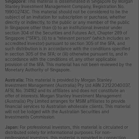
Singapore
: This material is disseminated in Singapore by Morgan
Stanley Investment Management Company, Registration No.
199002743C. This material should not be considered to be the
subject of an invitation for subscription or purchase, whether
directly or indirectly, to the public or any member of the public
in Singapore other than (i) to an institutional investor under
section 304 of the Securities and Futures Act, Chapter 289 of
Singapore (“SFA”), (ii) to a “relevant person” (which includes an
accredited investor) pursuant to section 305 of the SFA, and
such distribution is in accordance with the conditions specified
in section 305 of the SFA; or (iii) otherwise pursuant to, and in
accordance with the conditions of, any other applicable
provision of the SFA. This material has not been reviewed by the
Monetary Authority of Singapore.
Australia:
This material is provided by Morgan Stanley
Investment Management (Australia) Pty Ltd ABN 22122040037,
AFSL No. 314182 and its affiliates and does not constitute an
offer of interests. Morgan Stanley Investment Management
(Australia) Pty Limited arranges for MSIM affiliates to provide
financial services to Australian wholesale clients. This material
will not be lodged with the Australian Securities and
Investments Commission.
Japan:
For professional investors, this material is circulated or
distributed solely for informational purposes. For non-
professional investors, this material is provided in connection