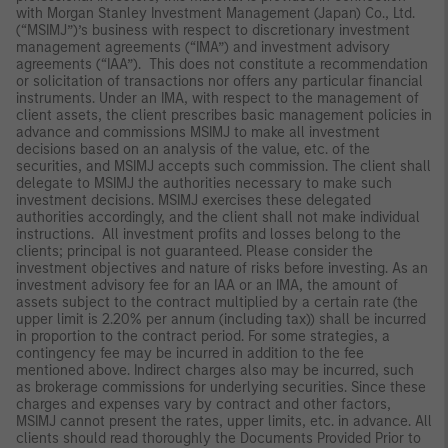
with Morgan Stanley Investment Management (Japan) Co., Ltd.
(“MSIMJ”)’s business with respect to discretionary investment
management agreements (“IMA”) and investment advisory
agreements (“IAA”). This does not constitute a recommendation
or solicitation of transactions nor offers any particular financial
instruments. Under an IMA, with respect to the management of
client assets, the client prescribes basic management policies in
advance and commissions MSIMJ to make all investment
decisions based on an analysis of the value, etc. of the
securities, and MSIMJ accepts such commission. The client shall
delegate to MSIMJ the authorities necessary to make such
investment decisions. MSIMJ exercises these delegated
authorities accordingly, and the client shall not make individual
instructions. All investment profits and losses belong to the
clients; principal is not guaranteed. Please consider the
investment objectives and nature of risks before investing. As an
investment advisory fee for an IAA or an IMA, the amount of
assets subject to the contract multiplied by a certain rate (the
upper limit is 2.20% per annum (including tax)) shall be incurred
in proportion to the contract period. For some strategies, a
contingency fee may be incurred in addition to the fee
mentioned above. Indirect charges also may be incurred, such
as brokerage commissions for underlying securities. Since these
charges and expenses vary by contract and other factors,
MSIMJ cannot present the rates, upper limits, etc. in advance. All
clients should read thoroughly the Documents Provided Prior to