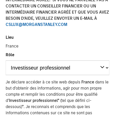
CONTACTER UN CONSEILLER FINANCIER OU UN
INTERMÉDIAIRE FINANCIER AGRÉÉ ET QUE VOUS AVEZ
06 JUILLET 2026
BESOIN D’AIDE, VEUILLEZ ENVOYER UN E-MAIL À
CSLUX@MORGANSTANLEY.COM
Lieu
The Author
France
Andrew Slimmon
Rôle
Managing Director
Je déclare accéder à ce site web depuis
France
dans le
but d’obtenir des informations, agir pour mon propre
There is one consistency to being an equity
compte et remplir les conditions pour être qualifié
portfolio manager:
d’
Investisseur professionnel*
(tel que défini ci-
I am always nervous about the future.
dessous)
*
. Je reconnais et comprends que les
informations contenues sur ce site ne sont pas
If our strategies are performing well, I worry the