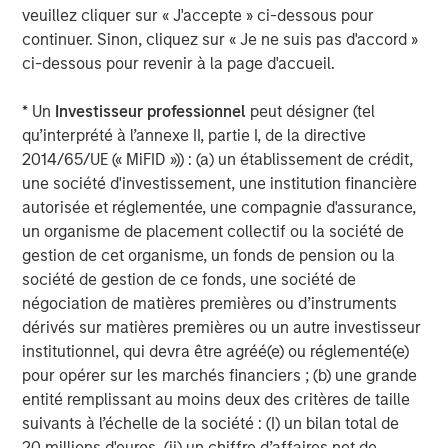
When Wall Street’s earnings estimates will finally
veuillez cliquer sur « J'accepte » ci-dessous pour
catch up to reality is anyone’s guess, but it seems
continuer. Sinon, cliquez sur « Je ne suis pas d'accord »
foolish to me (or arrogant) to assume they are there
ci-dessous pour revenir à la page d'accueil.
yet.
The trend will continue until proven otherwise, in my
* Un
Investisseur professionnel
peut désigner (tel
opinion.
qu’interprété à l’annexe II, partie I, de la directive
2014/65/UE (« MiFID »)) : (a) un établissement de crédit,
une société d'investissement, une institution financière
Let’s assume that $400 per share for 2027 earnings
autorisée et réglementée, une compagnie d'assurance,
could rise even HIGHER by year-end.
un organisme de placement collectif ou la société de
Applying a reasonable 20x P/E multiple to 2027 EPS
gestion de cet organisme, un fonds de pension ou la
suggests the S&P 500 has quite a bit of upside
société de gestion de ce fonds, une société de
remaining in the second half of 2026.
négociation de matières premières ou d’instruments
Hence, why the year-to-date rally in the stock
dérivés sur matières premières ou un autre investisseur
market makes sense as well.
institutionnel, qui devra être agréé(e) ou réglementé(e)
It’s logical.
pour opérer sur les marchés financiers ; (b) une grande
entité remplissant au moins deux des critères de taille
So, what could go wrong?
suivants à l’échelle de la société : (I) un bilan total de
20 millions d'euros, (ii) un chiffre d’affaires net de