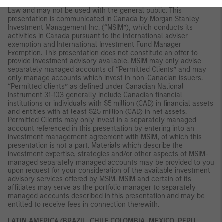
Canada:
For use only with “Permitted Clients” under Canadian
Law and may not be used with the general public. This
presentation is communicated in Canada by Morgan Stanley
Investment Management Inc. (“MSIM”), which conducts its
activities in Canada pursuant to the international adviser
exemption and International Investment Fund Manager
Exemption. This presentation does not constitute an offer to
provide investment advisory available. MSIM may only advise
separately managed accounts of “Permitted Clients” and may
only manage accounts which invest in non-Canadian issuers.
“Permitted clients” as defined under Canadian National
Instrument 31-103 generally include Canadian financial
institutions or individuals with $5 million (CAD) in financial assets
and entities with at least $25 million (CAD) in net assets.
Permitted Clients may only invest in a separately managed
account referenced in this presentation by entering into an
investment management agreement with MSIM, of which this
presentation is not a part. Materials which describe the
investment expertise, strategies and/or other aspects of MSIM-
managed separately managed accounts may be provided to you
upon request for your consideration of the available investment
advisory services offered by MSIM. MSIM and certain of its
affiliates may serve as the portfolio manager to separately
managed accounts described in this presentation and may be
entitled to receive fees in connection therewith.
LATIN AMERICA (BRAZIL, CHILE COLOMBIA, MEXICO, PERU,