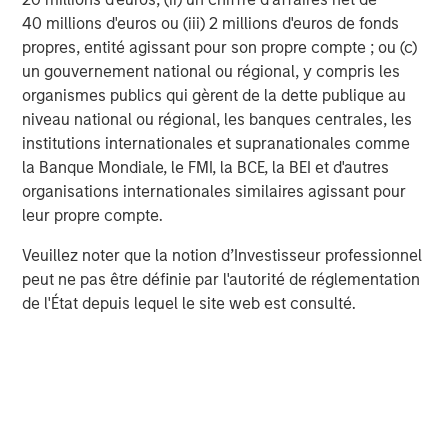
There are always plenty of risks, and I am sure the
40 millions d'euros ou (iii) 2 millions d'euros de fonds
rest of the year will not move upward in a linear
propres, entité agissant pour son propre compte ; ou (c)
fashion.
un gouvernement national ou régional, y compris les
organismes publics qui gèrent de la dette publique au
But in my opinion, the biggest risk is the Fed.
niveau national ou régional, les banques centrales, les
institutions internationales et supranationales comme
The historical data is rather obvious.
la Banque Mondiale, le FMI, la BCE, la BEI et d'autres
organisations internationales similaires agissant pour
If the Fed raises rates, stocks struggle.
leur propre compte.
Veuillez noter que la notion d’Investisseur professionnel
The Fed raising rates is not my base case but that
peut ne pas être définie par l'autorité de réglementation
occurring would definitely throw a wrench in my
de l'État depuis lequel le site web est consulté.
“logical” scenario.
While the market has become narrowly focused on
the AI beneficiaries—chips, memory, and tech
equipment stocks—from a performance standpoint,
that has not been the case for fundamentals.