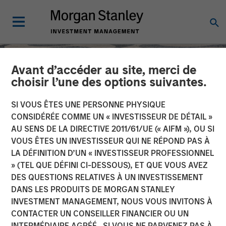
Avant d’accéder au site, merci de
choisir l’une des options suivantes.
SI VOUS ÊTES UNE PERSONNE PHYSIQUE
CONSIDÉRÉE COMME UN « INVESTISSEUR DE DÉTAIL »
AU SENS DE LA DIRECTIVE 2011/61/UE (« AIFM »), OU SI
VOUS ÊTES UN INVESTISSEUR QUI NE RÉPOND PAS À
LA DÉFINITION D’UN « INVESTISSEUR PROFESSIONNEL
» (TEL QUE DÉFINI CI-DESSOUS), ET QUE VOUS AVEZ
DES QUESTIONS RELATIVES À UN INVESTISSEMENT
SLIMMON'S TAKE
INSIGHTS
DANS LES PRODUITS DE MORGAN STANLEY
INVESTMENT MANAGEMENT, NOUS VOUS INVITONS À
Mid-Year Equity Market
CONTACTER UN CONSEILLER FINANCIER OU UN
Outlook - July 2026
INTERMÉDIAIRE AGRÉÉ. SI VOUS NE PARVENEZ PAS À