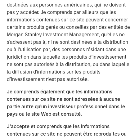
destinées aux personnes américaines, qui ne doivent
individual stocks are becoming too overbought and
pas y accéder. Je comprends par ailleurs que les
are due for a breather.
informations contenues sur ce site peuvent concerner
certains produits gérés ou conseillés par des entités de
If our strategies are performing poorly, I worry for
Morgan Stanley Investment Management, qu’elles ne
one obvious reason: that our strategies are not
s'adressent pas à, ni ne sont destinées à la distribution
meeting our investors’ expectations.
ou à l'utilisation par, des personnes résidant dans une
juridiction dans laquelle les produits d’investissement
In terms of the overall equity market, when behavior
ne sont pas autorisés à la distribution, ou dans laquelle
is “irrational” (in my opinion), I worry I am missing
la diffusion d'informations sur les produits
something.
d’investissement n'est pas autorisée.
On the contrary, if equity market behavior feels
Je comprends également que les informations
entirely “logical,” I worry it’s too obvious.
contenues sur ce site ne sont adressées à aucune
partie autre qu’un investisseur professionnel dans le
Right now, in 2026, it appears to me that the equity
pays où le site Web est consulté.
market is acting rationally.
J’accepte et comprends que les informations
This behavior suggests
we could experience
contenues sur ce site ne peuvent être reproduites ou