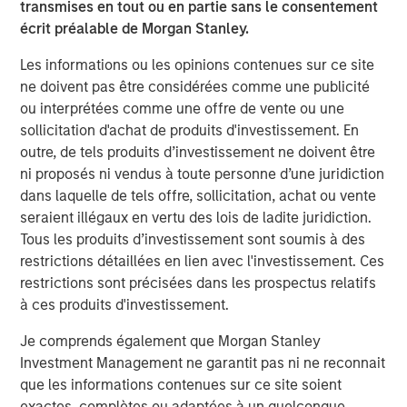
continued strong returns in the second half of 2026.
transmises en tout ou en partie sans le consentement
écrit préalable de Morgan Stanley.
Until it becomes obvious.
Les informations ou les opinions contenues sur ce site
ne doivent pas être considérées comme une publicité
Here is why:
ou interprétées comme une offre de vente ou une
sollicitation d'achat de produits d'investissement. En
When I consider where the equity market could end
outre, de tels produits d’investissement ne doivent être
in 2026, investors will be focused on expectations
ni proposés ni vendus à toute personne d’une juridiction
for 2027.
dans laquelle de tels offre, sollicitation, achat ou vente
seraient illégaux en vertu des lois de ladite juridiction.
Remember, stocks are discounting mechanisms for
Tous les produits d’investissement sont soumis à des
what’s to come, not what has already happened.
restrictions détaillées en lien avec l'investissement. Ces
restrictions sont précisées dans les prospectus relatifs
On December 31st, 2026, when we close the books
à ces produits d'investissement.
on the year,
what’s to come
is 2027.
Je comprends également que Morgan Stanley
Investment Management ne garantit pas ni ne reconnait
That is a bright earnings picture.
que les informations contenues sur ce site soient
exactes, complètes ou adaptées à un quelconque