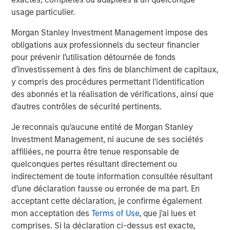
For context, analysts’ 2027 earnings estimates for
usage particulier.
the S&P 500 have risen from $357 at the start of
Morgan Stanley Investment Management impose des
1
this year to right around $400 today.
obligations aux professionnels du secteur financier
pour prévenir l’utilisation détournée de fonds
Clearly, Wall Street has not been optimistic enough
d’investissement à des fins de blanchiment de capitaux,
about 2027 earnings.
y compris des procédures permettant l'identification
des abonnés et la réalisation de vérifications, ainsi que
And it’s only July 2026.
d'autres contrôles de sécurité pertinents.
Je reconnais qu'aucune entité de Morgan Stanley
What if the trend continues?
Investment Management, ni aucune de ses sociétés
Since the beginning of 2025, Wall Street has been
affiliées, ne pourra être tenue responsable de
forced to increase its overall estimates for S&P 500
quelconques pertes résultant directement ou
earnings every quarter, as analyst projections
indirectement de toute information consultée résultant
woefully lagged the reality of what companies were
d’une déclaration fausse ou erronée de ma part. En
delivering.
acceptant cette déclaration, je confirme également
This means
annual
estimates for both 2026 and
mon acceptation des
Terms of Use
, que j'ai lues et
2027 have also increased.
comprises. Si la déclaration ci-dessus est exacte,