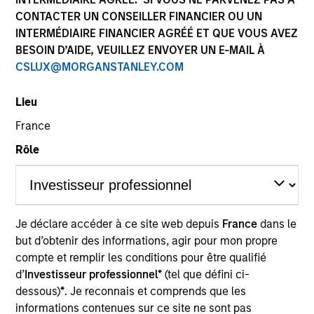
CONTACTER UN CONSEILLER FINANCIER OU UN
INTERMÉDIAIRE FINANCIER AGRÉÉ ET QUE VOUS AVEZ
BESOIN D’AIDE, VEUILLEZ ENVOYER UN E-MAIL À
Applied Equity Advisors is an unconstrained, flexible
CSLUX@MORGANSTANLEY.COM
global core manager seeking to drive excess returns,
regardless of style or regional market leadership.
Lieu
France
Rôle
Who We Are
Je déclare accéder à ce site web depuis
France
dans le
but d’obtenir des informations, agir pour mon propre
compte et remplir les conditions pour être qualifié
d’
Investisseur professionnel*
(tel que défini ci-
dessous)
*
. Je reconnais et comprends que les
Play
informations contenues sur ce site ne sont pas