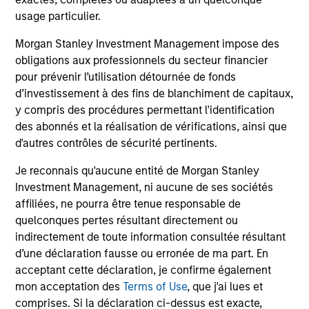
usage particulier.
Investment Professionals
Morgan Stanley Investment Management impose des
obligations aux professionnels du secteur financier
pour prévenir l’utilisation détournée de fonds
d’investissement à des fins de blanchiment de capitaux,
y compris des procédures permettant l'identification
Leslie Delany
des abonnés et la réalisation de vérifications, ainsi que
Executive Director
d'autres contrôles de sécurité pertinents.
Je reconnais qu'aucune entité de Morgan Stanley
Steven Tittsworth
Investment Management, ni aucune de ses sociétés
affiliées, ne pourra être tenue responsable de
Vice President
quelconques pertes résultant directement ou
indirectement de toute information consultée résultant
d’une déclaration fausse ou erronée de ma part. En
Hannah Garriga
acceptant cette déclaration, je confirme également
Senior Associate
mon acceptation des
Terms of Use
, que j'ai lues et
comprises. Si la déclaration ci-dessus est exacte,