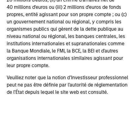
40 millions d'euros ou (iii) 2 millions d'euros de fonds
propres, entité agissant pour son propre compte ; ou (c)
un gouvernement national ou régional, y compris les
organismes publics qui gèrent de la dette publique au
niveau national ou régional, les banques centrales, les
TAKEAWAYS & KEY EXPECTATIONS
TA
institutions internationales et supranationales comme
la Banque Mondiale, le FMI, la BCE, la BEI et d'autres
Mid-Year Equity Market Outlook - July
Eq
organisations internationales similaires agissant pour
2026
2
leur propre compte.
In his latest TAKE, Senior Portfolio Manager
In 
Veuillez noter que la notion d’Investisseur professionnel
Andrew Slimmon shares his mid-year equity
Ma
peut ne pas être définie par l'autorité de réglementation
market outlook, explaining why the 2026 rally
to t
de l'État depuis lequel le site web est consulté.
looks rational and where opportunities may
enc
emerge beyond the obvious AI beneficiaries.
the
tha
ea
06-JUL-2026
17-