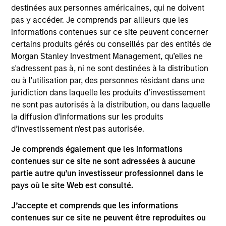
destinées aux personnes américaines, qui ne doivent
pas y accéder. Je comprends par ailleurs que les
informations contenues sur ce site peuvent concerner
Video
certains produits gérés ou conseillés par des entités de
Morgan Stanley Investment Management, qu’elles ne
Applied Equity Advisors Investment Process
s'adressent pas à, ni ne sont destinées à la distribution
ou à l'utilisation par, des personnes résidant dans une
juridiction dans laquelle les produits d’investissement
ne sont pas autorisés à la distribution, ou dans laquelle
la diffusion d'informations sur les produits
The Applied Equity Advisors team combines the best of
d’investissement n'est pas autorisée.
fundamental and quantitative approaches to investing
Je comprends également que les informations
to deliver highly active, style-flexible, concentrated
contenues sur ce site ne sont adressées à aucune
equity portfolios with heavy emphasis on risk-control
partie autre qu’un investisseur professionnel dans le
techniques throughout the investment process. The
pays où le site Web est consulté.
longstanding experience and judgment of its portfolio
managers inform both the portfolio style positioning
J’accepte et comprends que les informations
and the final stock selection.
contenues sur ce site ne peuvent être reproduites ou