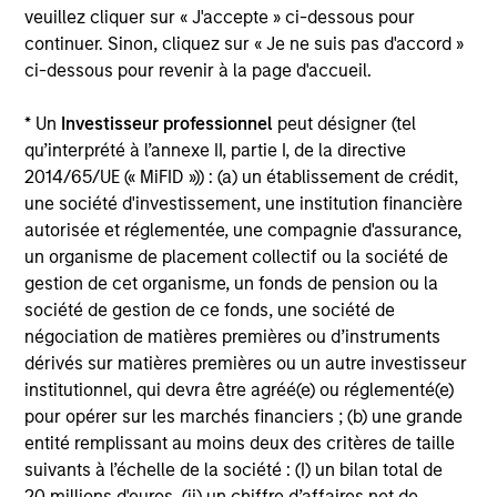
veuillez cliquer sur « J'accepte » ci-dessous pour
Fiona Diamond
continuer. Sinon, cliquez sur « Je ne suis pas d'accord »
Associate
ci-dessous pour revenir à la page d'accueil.
* Un
Investisseur professionnel
peut désigner (tel
Scott Cederberg
qu’interprété à l’annexe II, partie I, de la directive
2014/65/UE (« MiFID »)) : (a) un établissement de crédit,
Analyst
une société d'investissement, une institution financière
autorisée et réglementée, une compagnie d'assurance,
un organisme de placement collectif ou la société de
gestion de cet organisme, un fonds de pension ou la
société de gestion de ce fonds, une société de
négociation de matières premières ou d’instruments
Team Insights
dérivés sur matières premières ou un autre investisseur
institutionnel, qui devra être agréé(e) ou réglementé(e)
pour opérer sur les marchés financiers ; (b) une grande
entité remplissant au moins deux des critères de taille
suivants à l’échelle de la société : (I) un bilan total de
20 millions d'euros, (ii) un chiffre d’affaires net de