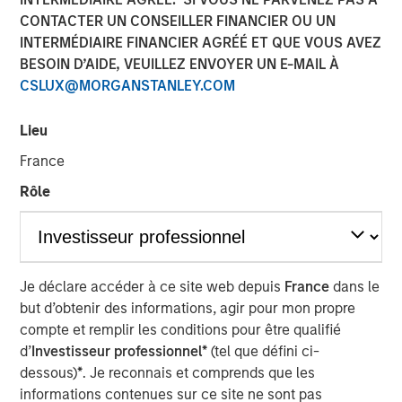
CONTACTER UN CONSEILLER FINANCIER OU UN
INTERMÉDIAIRE FINANCIER AGRÉÉ ET QUE VOUS AVEZ
07 MAI 2026
BESOIN D’AIDE, VEUILLEZ ENVOYER UN E-MAIL À
CSLUX@MORGANSTANLEY.COM
The Author
Lieu
France
Andrew Slimmon
Rôle
Managing Director
Je déclare accéder à ce site web depuis
France
dans le
Macro versus Micro
but d’obtenir des informations, agir pour mon propre
compte et remplir les conditions pour être qualifié
“
I don’t understand why the stock market is at an
d’
Investisseur professionnel*
(tel que défini ci-
all-time-high
” is a consistent refrain I hear lately
dessous)
*
. Je reconnais et comprends que les
from many investors.
informations contenues sur ce site ne sont pas