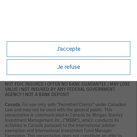
within the context of, and constitutes, an Exempt
Communication. This material relates to (strategy) which is not
subject to any form of regulation or approval by the Financial
Services Regulatory Authority of the Abu Dhabi Global Market
(the “FSRA”).
Saudi Arabia
This financial promotion was issued and approved for use in
J'accepte
Saudi Arabia by Morgan Stanley Saudi Arabia, Al Rashid Tower,
Kings Sand Street, Riyadh, Saudi Arabia, authorized and
regulated by the Capital Market Authority license number
06044-37.
Je refuse
U.S.
NOT FDIC INSURED | OFFER NO BANK GUARANTEE | MAY LOSE
VALUE | NOT INSURED BY ANY FEDERAL GOVERNMENT
AGENCY | NOT A BANK DEPOSIT
Canada:
For use only with “Permitted Clients” under Canadian
Law and may not be used with the general public. This
presentation is communicated in Canada by Morgan Stanley
Investment Management Inc. (“MSIM”), which conducts its
activities in Canada pursuant to the international adviser
exemption and International Investment Fund Manager
Exemption. This presentation does not constitute an offer to