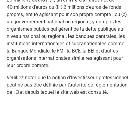
May 2026!
40 millions d'euros ou (iii) 2 millions d'euros de fonds
propres, entité agissant pour son propre compte ; ou (c)
Unfortunately, the business headlines overplay the
un gouvernement national ou régional, y compris les
macro and underplay the micro, in my opinion.
organismes publics qui gèrent de la dette publique au
niveau national ou régional, les banques centrales, les
While political biases can be a cause, I think macro
institutions internationales et supranationales comme
headlines are more likely to capture readers’
la Banque Mondiale, le FMI, la BCE, la BEI et d'autres
attention.
organisations internationales similaires agissant pour
leur propre compte.
I see plenty of headlines on the projected impact of
Veuillez noter que la notion d’Investisseur professionnel
the war on the US consumer.
peut ne pas être définie par l'autorité de réglementation
de l'État depuis lequel le site web est consulté.
Yet where is the headline, “Changes in XYZ’s cash
flow statement”? (Snooze fest.)
From what I have seen, the odds of getting macro
calls consistently right are incredibly low. (And I've
had years of experience “observing” this topic.)