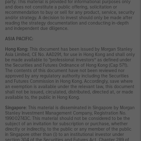
party. This material is provided for informational purposes only
and does not constitute a public offering, solicitation or
recommendation to buy or sell for any product, service, security
and/or strategy. A decision to invest should only be made after
reading the strategy documentation and conducting in-depth
and independent due diligence.
ASIA PACIFIC:
Hong Kong:
This document has been issued by Morgan Stanley
Asia Limited, CE No. AAD291, for use in Hong Kong and shall only
be made available to “professional investors” as defined under
the Securities and Futures Ordinance of Hong Kong (Cap 571).
The contents of this document have not been reviewed nor
approved by any regulatory authority including the Securities
and Futures Commission in Hong Kong. Accordingly, save where
an exemption is available under the relevant law, this document
shall not be issued, circulated, distributed, directed at, or made
available to, the public in Hong Kong.
Singapore
: This material is disseminated in Singapore by Morgan
Stanley Investment Management Company, Registration No.
199002743C. This material should not be considered to be the
subject of an invitation for subscription or purchase, whether
directly or indirectly, to the public or any member of the public
in Singapore other than (i) to an institutional investor under
section 304 of the Securities and Futures Act, Chapter 289 of