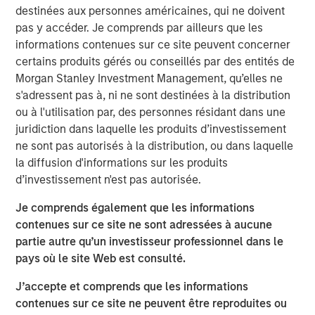
destinées aux personnes américaines, qui ne doivent
My first thought is, “that’s because you are overly
pas y accéder. Je comprends par ailleurs que les
focused on
the macro.
”
informations contenues sur ce site peuvent concerner
certains produits gérés ou conseillés par des entités de
Confusion is certainly legitimate, given the scary
Morgan Stanley Investment Management, qu’elles ne
headlines of late.
s'adressent pas à, ni ne sont destinées à la distribution
ou à l'utilisation par, des personnes résidant dans une
Whether it is about the potential for the Iran War to
juridiction dans laquelle les produits d’investissement
cause an inflation spike, for Ai innovation to result in
ne sont pas autorisés à la distribution, ou dans laquelle
a wave of layoffs or even for private credit
la diffusion d'informations sur les produits
problems to lead to the next financial crisis…
d’investissement n'est pas autorisée.
There is plenty to worry about.
Je comprends également que les informations
contenues sur ce site ne sont adressées à aucune
partie autre qu’un investisseur professionnel dans le
Yet what is currently happening at the micro level is
pays où le site Web est consulté.
a very powerful story.
J’accepte et comprends que les informations
Apologies as I don my professorial cap to remind
contenues sur ce site ne peuvent être reproduites ou
everyone that
stocks are the present value of future