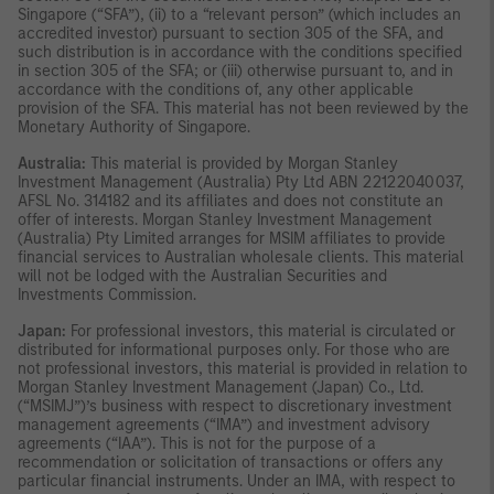
Singapore (“SFA”), (ii) to a “relevant person” (which includes an
accredited investor) pursuant to section 305 of the SFA, and
such distribution is in accordance with the conditions specified
in section 305 of the SFA; or (iii) otherwise pursuant to, and in
accordance with the conditions of, any other applicable
provision of the SFA. This material has not been reviewed by the
Monetary Authority of Singapore.
Australia:
This material is provided by Morgan Stanley
Investment Management (Australia) Pty Ltd ABN 22122040037,
AFSL No. 314182 and its affiliates and does not constitute an
offer of interests. Morgan Stanley Investment Management
(Australia) Pty Limited arranges for MSIM affiliates to provide
financial services to Australian wholesale clients. This material
will not be lodged with the Australian Securities and
Investments Commission.
Japan:
For professional investors, this material is circulated or
distributed for informational purposes only. For those who are
not professional investors, this material is provided in relation to
Morgan Stanley Investment Management (Japan) Co., Ltd.
(“MSIMJ”)’s business with respect to discretionary investment
management agreements (“IMA”) and investment advisory
agreements (“IAA”). This is not for the purpose of a
recommendation or solicitation of transactions or offers any
particular financial instruments. Under an IMA, with respect to