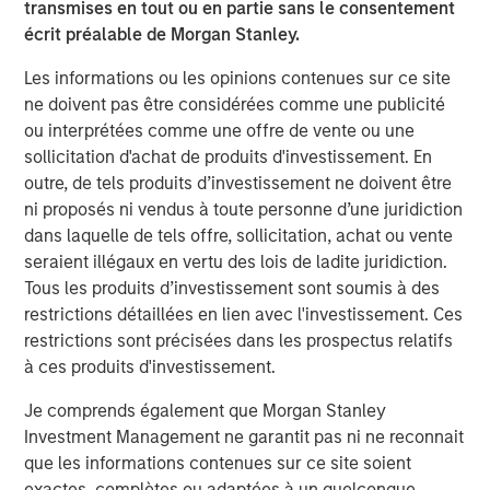
transmises en tout ou en partie sans le consentement
business expectations
.
écrit préalable de Morgan Stanley.
The direction of change in the interpretation of
Les informations ou les opinions contenues sur ce site
future fundamentals primarily determines a stock's
ne doivent pas être considérées comme une publicité
price movement.
ou interprétées comme une offre de vente ou une
sollicitation d'achat de produits d'investissement. En
Collectively, if Wall Street raises expectations about
outre, de tels produits d’investissement ne doivent être
a company’s future, its stock should respond
ni proposés ni vendus à toute personne d’une juridiction
positively.
dans laquelle de tels offre, sollicitation, achat ou vente
seraient illégaux en vertu des lois de ladite juridiction.
Likewise, when a company alerts Wall Street their
Tous les produits d’investissement sont soumis à des
business is not as good as anticipated, down goes
restrictions détaillées en lien avec l'investissement. Ces
the stock.
restrictions sont précisées dans les prospectus relatifs
à ces produits d'investissement.
Since the stock market is comprised of an index of
Je comprends également que Morgan Stanley
stocks, cumulative changes in future expectations
Investment Management ne garantit pas ni ne reconnait
affect the stock market overall.
que les informations contenues sur ce site soient
exactes, complètes ou adaptées à un quelconque