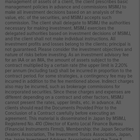
management of assets of a client, the client prescribes basic
management policies in advance and commissions MSIMJ to
make all investment decisions based on an analysis of the
value, etc. of the securities, and MSIMJ accepts such
commission. The client shall delegate to MSIMJ the authorities
necessary for making investment. MSIMJ exercises the
delegated authorities based on investment decisions of MSIMJ,
and the client shall not make individual instructions. All
investment profits and losses belong to the clients; principal is
not guaranteed. Please consider the investment objectives and
nature of risks before investing. As an investment advisory fee
for an IAA or an IMA, the amount of assets subject to the
contract multiplied by a certain rate (the upper limit is 2.20%
per annum (including tax)) shall be incurred in proportion to the
contract period. For some strategies, a contingency fee may be
incurred in addition to the fee mentioned above. Indirect charges
also may be incurred, such as brokerage commissions for
incorporated securities. Since these charges and expenses are
different depending on a contract and other factors, MSIMJ
cannot present the rates, upper limits, etc. in advance. All
clients should read the Documents Provided Prior to the
Conclusion of a Contract carefully before executing an
agreement. This material is disseminated in Japan by MSIMJ,
Registered No. 410 (Director of Kanto Local Finance Bureau
(Financial Instruments Firms)), Membership: the Japan Securities
Dealers Association, The Investment Trusts Association, Japan,
the Japan Investment Advisers Association and the Type II