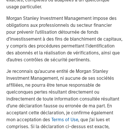
Companies are signaling their fundamentals are
usage particulier.
currently MUCH better than what was expected.
Morgan Stanley Investment Management impose des
obligations aux professionnels du secteur financier
Here are the Factset 2026 and 2027 bottom-up
pour prévenir l’utilisation détournée de fonds
th
earnings estimates for the S&P 500 as of May 4
,
d’investissement à des fins de blanchiment de capitaux,
versus where they started the year.
y compris des procédures permettant l'identification
des abonnés et la réalisation de vérifications, ainsi que
d'autres contrôles de sécurité pertinents.
Je reconnais qu'aucune entité de Morgan Stanley
Investment Management, ni aucune de ses sociétés
affiliées, ne pourra être tenue responsable de
quelconques pertes résultant directement ou
indirectement de toute information consultée résultant
d’une déclaration fausse ou erronée de ma part. En
acceptant cette déclaration, je confirme également
mon acceptation des
Terms of Use
, que j'ai lues et
comprises. Si la déclaration ci-dessus est exacte,
Past performance is no guarantee of future results.