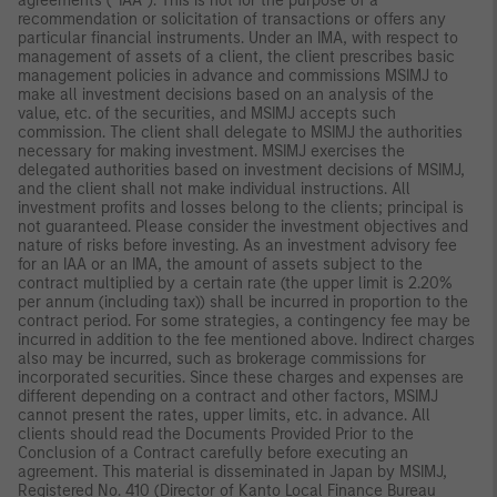
agreements (“IAA”). This is not for the purpose of a
recommendation or solicitation of transactions or offers any
particular financial instruments. Under an IMA, with respect to
management of assets of a client, the client prescribes basic
management policies in advance and commissions MSIMJ to
make all investment decisions based on an analysis of the
value, etc. of the securities, and MSIMJ accepts such
commission. The client shall delegate to MSIMJ the authorities
necessary for making investment. MSIMJ exercises the
delegated authorities based on investment decisions of MSIMJ,
and the client shall not make individual instructions. All
investment profits and losses belong to the clients; principal is
not guaranteed. Please consider the investment objectives and
nature of risks before investing. As an investment advisory fee
for an IAA or an IMA, the amount of assets subject to the
contract multiplied by a certain rate (the upper limit is 2.20%
per annum (including tax)) shall be incurred in proportion to the
contract period. For some strategies, a contingency fee may be
incurred in addition to the fee mentioned above. Indirect charges
also may be incurred, such as brokerage commissions for
incorporated securities. Since these charges and expenses are
different depending on a contract and other factors, MSIMJ
cannot present the rates, upper limits, etc. in advance. All
clients should read the Documents Provided Prior to the
Conclusion of a Contract carefully before executing an
agreement. This material is disseminated in Japan by MSIMJ,
Registered No. 410 (Director of Kanto Local Finance Bureau