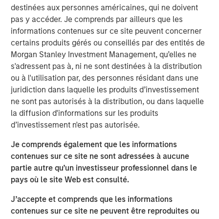
I often hear active equity managers explain how
destinées aux personnes américaines, qui ne doivent
they just focus on investing in good companies, not
pas y accéder. Je comprends par ailleurs que les
paying much attention to the macro environment.
informations contenues sur ce site peuvent concerner
Classic bottom-up investing.
certains produits gérés ou conseillés par des entités de
Morgan Stanley Investment Management, qu’elles ne
While that sounds great in theory, the movement of
s'adressent pas à, ni ne sont destinées à la distribution
any stock over a reasonable period is largely
ou à l'utilisation par, des personnes résidant dans une
influenced by factors beyond simple company
juridiction dans laquelle les produits d’investissement
1
fundamentals.
ne sont pas autorisés à la distribution, ou dans laquelle
For instance, Federal Reserve policy has historically
la diffusion d'informations sur les produits
had a massive impact not only on the direction of
d’investissement n'est pas autorisée.
the stock market but also on what kind of stocks
Je comprends également que les informations
2
investors should own.
contenues sur ce site ne sont adressées à aucune
Likewise, I hear macro investors say they just focus
partie autre qu’un investisseur professionnel dans le
on big picture concepts and don’t get involved with
pays où le site Web est consulté.
the micro-decisions of stock picking.
J’accepte et comprends que les informations
Generally referred to as thematic investing.
contenues sur ce site ne peuvent être reproduites ou