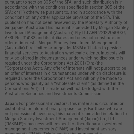
pursuant to section 305 of the SFA, and such distribution is in
accordance with the conditions specified in section 305 of the
SFA; or (iii) otherwise pursuant to, and in accordance with the
conditions of, any other applicable provision of the SFA. This
publication has not been reviewed by the Monetary Authority of
Singapore.
Australia:
This material is provided by Morgan Stanley
Investment Management (Australia) Pty Ltd ABN 22122040037,
AFSL No. 314182 and its affiliates and does not constitute an
offer of interests. Morgan Stanley Investment Management
(Australia) Pty Limited arranges for MSIM affiliates to provide
financial services to Australian wholesale clients. Interests will
only be offered in circumstances under which no disclosure is
required under the Corporations Act 2001 (Cth) (the
“Corporations Act”). Any offer of interests will not purport to be
an offer of interests in circumstances under which disclosure is
required under the Corporations Act and will only be made to
persons who qualify as a “wholesale client” (as defined in the
Corporations Act). This material will not be lodged with the
Australian Securities and Investments Commission.
Japan:
For professional investors, this material is circulated or
distributed for informational purposes only. For those who are
not professional investors, this material is provided in relation to
Morgan Stanley Investment Management (Japan) Co., Ltd.
(“MSIMJ”)’s business with respect to discretionary investment
management agreements (“IMA”) and investment advisory