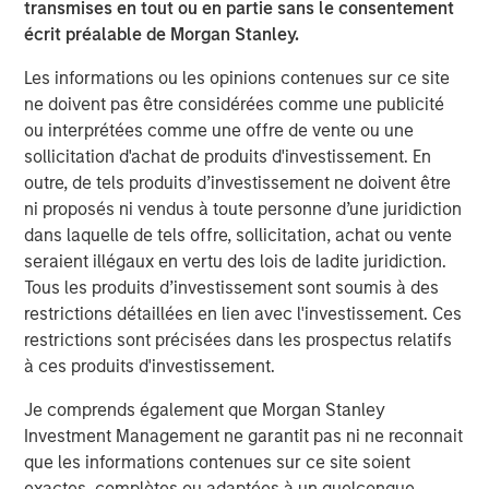
In my opinion,
the odds of
active management
transmises en tout ou en partie sans le consentement
successfully delivering superior results over time
écrit préalable de Morgan Stanley.
without employing every investment tool at one’s
Les informations ou les opinions contenues sur ce site
disposal is very low.
ne doivent pas être considérées comme une publicité
This is why Applied Equity embraces a top-down
ou interprétées comme une offre de vente ou une
investment approach overlayed with bottom-up
sollicitation d'achat de produits d'investissement. En
stock picking analysis.
outre, de tels produits d’investissement ne doivent être
While the Slimmon TAKEs typically focus on our
ni proposés ni vendus à toute personne d’une juridiction
top-down views, this Slimmon TAKE will touch on
dans laquelle de tels offre, sollicitation, achat ou vente
some of
the bottom-up stock picking techniques
seraient illégaux en vertu des lois de ladite juridiction.
3
Tous les produits d’investissement sont soumis à des
we employ.
restrictions détaillées en lien avec l'investissement. Ces
This is a timely discussion, as the team’s
restrictions sont précisées dans les prospectus relatifs
fundamental work is what has led to a recent shift
à ces produits d'investissement.
in our global strategies’ regional allocations.
Je comprends également que Morgan Stanley
My home office is chock full of investment books by
Investment Management ne garantit pas ni ne reconnait
authors explaining their stock picking techniques.
que les informations contenues sur ce site soient
I must have over 100 books on the topic dating back
exactes, complètes ou adaptées à un quelconque