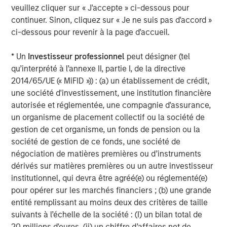
not.
veuillez cliquer sur « J'accepte » ci-dessous pour
continuer. Sinon, cliquez sur « Je ne suis pas d'accord »
Bloomberg assesses stocks using various
ci-dessous pour revenir à la page d'accueil.
attributes, including low price-to-earnings ratios,
strong growth, high dividends, robust balance
* Un
Investisseur professionnel
peut désigner (tel
sheets, high profitability, and numerous other
qu’interprété à l’annexe II, partie I, de la directive
characteristics.
2014/65/UE (« MiFID »)) : (a) un établissement de crédit,
No opinion, just facts.
une société d'investissement, une institution financière
autorisée et réglementée, une compagnie d'assurance,
The attributes that have generated the most
un organisme de placement collectif ou la société de
excess returns over the last ten years are in stocks
gestion de cet organisme, un fonds de pension ou la
with the following characteristics:
société de gestion de ce fonds, une société de
6
négociation de matières premières ou d’instruments
1) Strong earnings revisions.
dérivés sur matières premières ou un autre investisseur
7
2) Top stock price momentum.
institutionnel, qui devra être agréé(e) ou réglementé(e)
pour opérer sur les marchés financiers ; (b) une grande
8
3) High share buybacks.
entité remplissant au moins deux des critères de taille
suivants à l’échelle de la société : (I) un bilan total de
Intuitively, this makes sense. I’ve believed this for
20 millions d'euros, (ii) un chiffre d’affaires net de