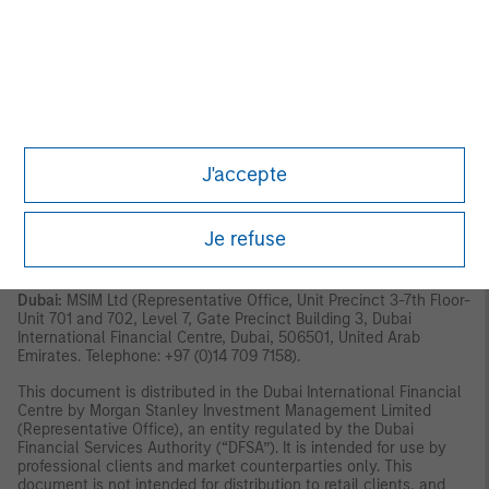
regulated in the United Kingdom by the Financial Conduct
Authority.
Italy:
MSIM FMIL (Milan Branch), (Sede Secondaria di Milano)
Palazzo Serbelloni Corso Venezia, 16 20121 Milano, Italy.
The
Netherlands:
MSIM FMIL (Amsterdam Branch), Rembrandt Tower,
11th Floor Amstelplein 1 1096HA, Netherlands.
France:
MSIM FMIL
(Paris Branch), 61 rue de Monceau 75008 Paris, France.
Spain:
MSIM FMIL (Madrid Branch), Calle Serrano 55, 28006, Madrid,
Spain.
Germany:
MSIM FMIL Frankfurt Branch, Große
J'accepte
Gallusstraße 18, 60312 Frankfurt am Main, Germany (Gattung:
Zweigniederlassung (FDI) gem. § 53b KWG).
Denmark:
MSIM FMIL
(Copenhagen Branch), Gorrissen Federspiel, Axel Towers,
Je refuse
Axeltorv2, 1609 Copenhagen V, Denmark
.
MIDDLE EAST
Dubai:
MSIM Ltd (Representative Office, Unit Precinct 3-7th Floor-
Unit 701 and 702, Level 7, Gate Precinct Building 3, Dubai
International Financial Centre, Dubai, 506501, United Arab
Emirates. Telephone: +97 (0)14 709 7158).
This document is distributed in the Dubai International Financial
Centre by Morgan Stanley Investment Management Limited
(Representative Office), an entity regulated by the Dubai
Financial Services Authority (“DFSA”). It is intended for use by
professional clients and market counterparties only. This
document is not intended for distribution to retail clients, and