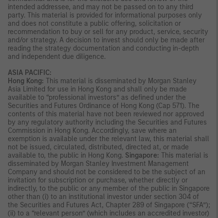
intended addressee, and may not be passed on to any third
party. This material is provided for informational purposes only
and does not constitute a public offering, solicitation or
recommendation to buy or sell for any product, service, security
and/or strategy. A decision to invest should only be made after
reading the strategy documentation and conducting in-depth
and independent due diligence.
ASIA PACIFIC:
Hong Kong:
This material is disseminated by Morgan Stanley
Asia Limited for use in Hong Kong and shall only be made
available to “professional investors” as defined under the
Securities and Futures Ordinance of Hong Kong (Cap 571). The
contents of this material have not been reviewed nor approved
by any regulatory authority including the Securities and Futures
Commission in Hong Kong. Accordingly, save where an
exemption is available under the relevant law, this material shall
not be issued, circulated, distributed, directed at, or made
available to, the public in Hong Kong.
Singapore:
This material is
disseminated by Morgan Stanley Investment Management
Company and should not be considered to be the subject of an
invitation for subscription or purchase, whether directly or
indirectly, to the public or any member of the public in Singapore
other than (i) to an institutional investor under section 304 of
the Securities and Futures Act, Chapter 289 of Singapore (“SFA”);
(ii) to a “relevant person” (which includes an accredited investor)