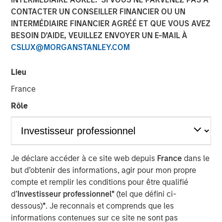
2025
CONTACTER UN CONSEILLER FINANCIER OU UN
INTERMÉDIAIRE FINANCIER AGRÉÉ ET QUE VOUS AVEZ
BESOIN D’AIDE, VEUILLEZ ENVOYER UN E-MAIL À
31 DÉCEMBRE 2025
CSLUX@MORGANSTANLEY.COM
Lieu
The Author
France
Rôle
Andrew Slimmon
Managing Director
Je déclare accéder à ce site web depuis
France
dans le
but d’obtenir des informations, agir pour mon propre
Please note we will host our 2026 Market Outlook
compte et remplir les conditions pour être qualifié
webcast and 2025 Portfolio Review on Thursday, January
d’
Investisseur professionnel*
(tel que défini ci-
th
15
at 1pm EST.
dessous)
*
. Je reconnais et comprends que les
informations contenues sur ce site ne sont pas