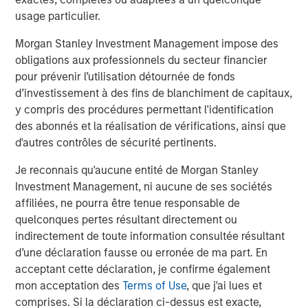
to my high school days (when I sorted the mail at
usage particulier.
the local brokerage office.)
Morgan Stanley Investment Management impose des
I’ve kept them all.
obligations aux professionnels du secteur financier
Every one of them has a different opinion. “Buy
pour prévenir l’utilisation détournée de fonds
undervalued stocks,” “buy growth stocks with
d’investissement à des fins de blanchiment de capitaux,
moats,” or “buy solid dividend-paying companies,”
y compris des procédures permettant l'identification
etc., etc.
des abonnés et la réalisation de vérifications, ainsi que
d'autres contrôles de sécurité pertinents.
4
But what has really worked?
Je reconnais qu'aucune entité de Morgan Stanley
Where should our focus be when determining
Investment Management, ni aucune de ses sociétés
whether a company is worth an investment?
affiliées, ne pourra être tenue responsable de
quelconques pertes résultant directement ou
Bloomberg gives us some actual empirical
indirectement de toute information consultée résultant
5
answers.
d’une déclaration fausse ou erronée de ma part. En
Bucketing stocks based on specific company
acceptant cette déclaration, je confirme également
characteristics, we can see which of these
mon acceptation des
Terms of Use
, que j'ai lues et
attributes truly mattered long-term and which did
comprises. Si la déclaration ci-dessus est exacte,