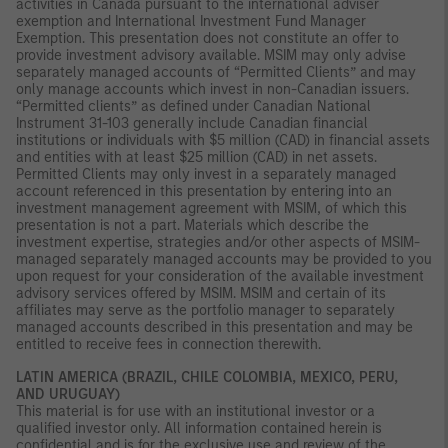
activities in Canada pursuant to the international adviser
exemption and International Investment Fund Manager
Exemption. This presentation does not constitute an offer to
provide investment advisory available. MSIM may only advise
separately managed accounts of “Permitted Clients” and may
only manage accounts which invest in non-Canadian issuers.
“Permitted clients” as defined under Canadian National
Instrument 31-103 generally include Canadian financial
institutions or individuals with $5 million (CAD) in financial assets
and entities with at least $25 million (CAD) in net assets.
Permitted Clients may only invest in a separately managed
account referenced in this presentation by entering into an
investment management agreement with MSIM, of which this
presentation is not a part. Materials which describe the
investment expertise, strategies and/or other aspects of MSIM-
managed separately managed accounts may be provided to you
upon request for your consideration of the available investment
advisory services offered by MSIM. MSIM and certain of its
affiliates may serve as the portfolio manager to separately
managed accounts described in this presentation and may be
entitled to receive fees in connection therewith.
LATIN AMERICA (BRAZIL, CHILE COLOMBIA, MEXICO, PERU,
AND URUGUAY)
This material is for use with an institutional investor or a
qualified investor only. All information contained herein is
confidential and is for the exclusive use and review of the