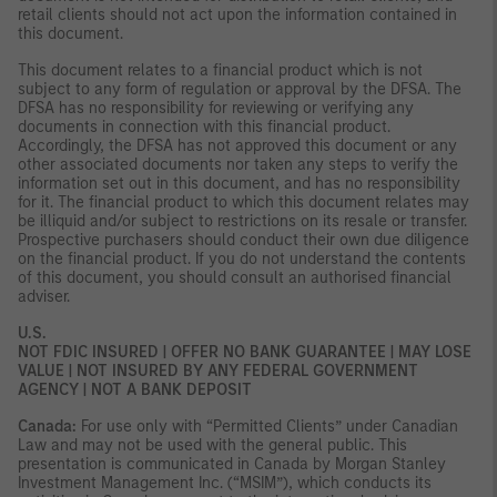
retail clients should not act upon the information contained in
this document.
This document relates to a financial product which is not
subject to any form of regulation or approval by the DFSA. The
DFSA has no responsibility for reviewing or verifying any
documents in connection with this financial product.
Accordingly, the DFSA has not approved this document or any
other associated documents nor taken any steps to verify the
information set out in this document, and has no responsibility
for it. The financial product to which this document relates may
be illiquid and/or subject to restrictions on its resale or transfer.
Prospective purchasers should conduct their own due diligence
on the financial product. If you do not understand the contents
of this document, you should consult an authorised financial
adviser.
U.S.
NOT FDIC INSURED | OFFER NO BANK GUARANTEE | MAY LOSE
VALUE | NOT INSURED BY ANY FEDERAL GOVERNMENT
AGENCY | NOT A BANK DEPOSIT
Canada:
For use only with “Permitted Clients” under Canadian
Law and may not be used with the general public. This
presentation is communicated in Canada by Morgan Stanley
Investment Management Inc. (“MSIM”), which conducts its