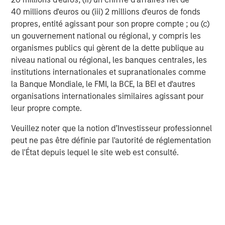
years, but it’s nice to see the actual data!
40 millions d'euros ou (iii) 2 millions d'euros de fonds
1) If analysts raise their projections for future
propres, entité agissant pour son propre compte ; ou (c)
earnings
, and if stock prices reflect the present
un gouvernement national ou régional, y compris les
value of these expectations, then stock prices
organismes publics qui gèrent de la dette publique au
should adjust in response.
niveau national ou régional, les banques centrales, les
institutions internationales et supranationales comme
2) As per
stock price momentum
, there are two
la Banque Mondiale, le FMI, la BCE, la BEI et d'autres
simple quotes I never forget:
organisations internationales similaires agissant pour
leur propre compte.
1. One from Warren Buffett: “
Turnarounds
seldom turn.
” (That is, don’t buy the new low
Veuillez noter que la notion d’Investisseur professionnel
9
list.)
peut ne pas être définie par l'autorité de réglementation
de l'État depuis lequel le site web est consulté.
2. And one from Sir Isaac Newton “
Objects in
motion tend to stay in motion
.” (That is, if a
stock is moving upward, it’s likely to continue
10
that way.)
3) Corporations have several strategic options for
utilizing their surplus cash flows, such as