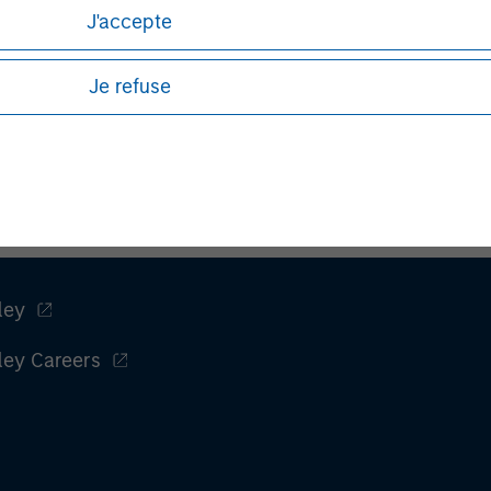
Tom Cahill
J'accepte
Managing Director
Je refuse
ley
ley Careers