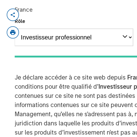
France
An investment vehicle of Morgan St
Rôle
Haven Tactical Value becomes a ne
Existing shareholders Temasek, FFP
€195m in new equity secured from in
Founders and management reinvest a
with more than 60% of Tikehau Capit
Je déclare accéder à ce site web depuis
Fra
conditions pour être qualifié d’
Investisseur 
contenues sur ce site ne sont pas destinées
Paris — May 20, 2019
informations contenues sur ce site peuvent 
Management, qu’elles ne s'adressent pas à, ni
Tikehau Capital Advisors, Tikehau Capita
announced that it has secured from insti
juridiction dans laquelle les produits d’inves
irrevocablecommitments of €195m in new 
sur les produits d’investissement n'est pas a