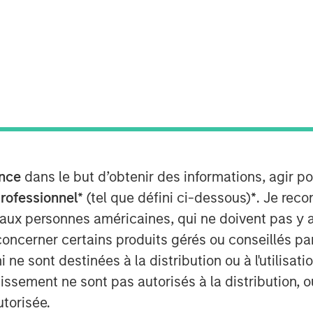
anley Investment Management’s North
w shareholder
 and MACSF reinforce their ownership
stitutional partners
nd remain controlling shareholders
al Advisors’ share capital
nce
dans le but d’obtenir des informations, agir p
professionnel*
(tel que défini ci-dessous)
*
. Je rec
 aux personnes américaines, qui ne doivent pas y 
concerner certains produits gérés ou conseillés p
 ne sont destinées à la distribution ou à l'utilisat
l SCA’s main shareholder, today
tutional partners firm and
tissement ne sont pas autorisés à la distribution, o
equity as part of a share capital
utorisée.