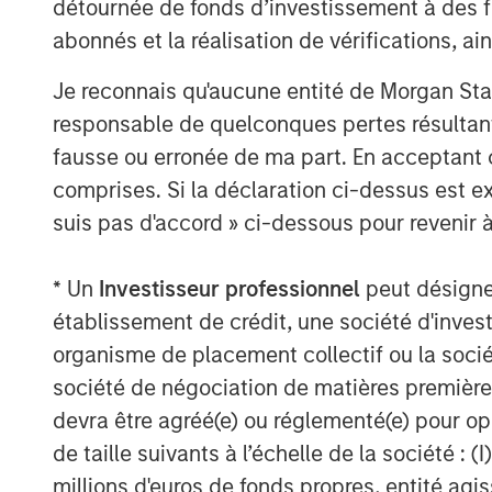
détournée de fonds d’investissement à des f
Capital Advisors.
abonnés et la réalisation de vérifications, ai
“The Morgan Stanley Tactical Value Inves
Tikehau Capital Advisors in support of Ti
Je reconnais qu'aucune entité de Morgan Sta
Pedro Teixeira, Co-Head of Morgan Stanle
responsable de quelconques pertes résultant
Capital is a premier asset manager comp
fausse ou erronée de ma part. En acceptant
professionals with strong investment pe
comprises. Si la déclaration ci-dessus est ex
with Tikehau Capital Advisors’ managemen
suis pas d'accord » ci-dessous pour revenir à
successful platform as they enter an exc
About Tikehau Capital Advisors
* Un
Investisseur professionnel
peut désigner 
établissement de crédit, une société d'inves
Tikehau Capital Advisors is the principa
organisme de placement collectif ou la socié
which, as of 31 December 2018, held 29.7%
société de négociation de matières premières
all of the share capital and voting rights
devra être agréé(e) ou réglementé(e) pour op
Tikehau Capital General Partner. Tikehau
functions on which the Manager relies for
de taille suivants à l’échelle de la société : (I
behalf of Tikehau Capital SCA and the grou
millions d'euros de fonds propres, entité ag