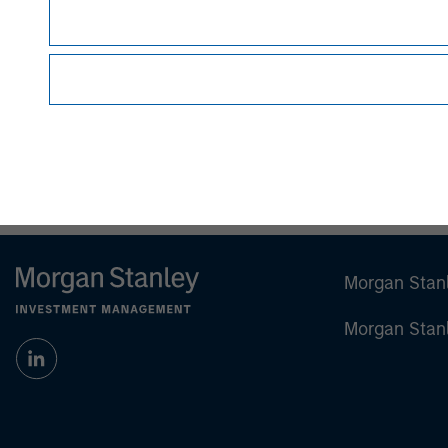
David N. Miller
Managing Director
Morgan Stan
Morgan Stan