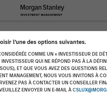
oisir l’une des options suivantes.
 Advisors strengthen
ONSIDÉRÉE COMME UN « INVESTISSEUR DE DÉTA
UN INVESTISSEUR QUI NE RÉPOND PAS À LA DÉFI
 an equity raise of 
SSOUS), ET QUE VOUS AVEZ DES QUESTIONS RE
ENT MANAGEMENT, NOUS VOUS INVITONS À CO
ARVENEZ PAS À CONTACTER UN CONSEILLER FIN
 VEUILLEZ ENVOYER UN E-MAIL À
CSLUX@MORGA