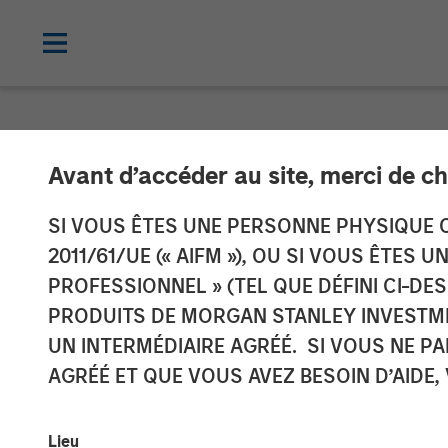
NEWSROOM
Avant d’accéder au site, merci de ch
Tikehau Capital
SI VOUS ÊTES UNE PERSONNE PHYSIQUE C
2011/61/UE (« AIFM »), OU SI VOUS ÊTES 
resources with
PROFESSIONNEL » (TEL QUE DÉFINI CI-DE
PRODUITS DE MORGAN STANLEY INVESTM
UN INTERMÉDIAIRE AGRÉÉ. SI VOUS NE P
20 MAI 2019
AGRÉÉ ET QUE VOUS AVEZ BESOIN D’AIDE,
Lieu