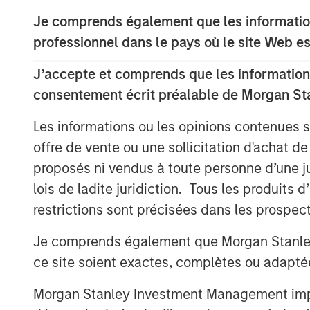
increase of at least €300m.
Je comprends également que les information
The new equity raise includes reinvestme
professionnel dans le pays où le site Web es
founders and managers, who will remain c
with more than 60% of its share capital,
J’accepte et comprends que les informations
from existing institutional partners: Tem
consentement écrit préalable de Morgan St
welcomes an investment vehicle of North
Les informations ou les opinions contenues 
team within Morgan Stanley Investment 
connection with this transaction.
offre de vente ou une sollicitation d'achat de
proposés ni vendus à toute personne d’une juri
The proceeds of this share capital increa
lois de ladite juridiction. Tous les produits 
purposes and to support Tikehau Capital
restrictions sont précisées dans les prospec
“We are proud to welcome the commitmen
Je comprends également que Morgan Stanley 
North Haven Tactical Value Fund, which 
ce site soient exactes, complètes ou adapté
Investment Management team, and to see
and MACSF, are reinforcing their ownershi
Morgan Stanley Investment Management impose
Antoine Flamarion and Mathieu Chabran,