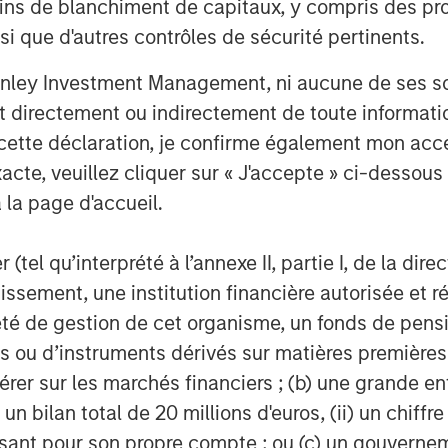
ins de blanchiment de capitaux, y compris des pro
nsi que d'autres contrôles de sécurité pertinents.
ting team is pleased to partner with
kehau Capital SCA’s growth,” said
nley Investment Management, ni aucune de ses soci
y Tactical Value Investing. “Tikehau
 directement ou indirectement de toute informatio
rised of seasoned investment
 cette déclaration, je confirme également mon ac
rformance. We look forward to working
acte, veuillez cliquer sur « J'accepte » ci-dessous 
t to build on Tikehau Capital’s
 la page d'accueil.
iting new period of expansion.”
(tel qu’interprété à l’annexe II, partie I, de la dire
tissement, une institution financière autorisée e
l shareholder of Tikehau Capital SCA
té de gestion de cet organisme, un fonds de pensi
 of its capital and voting rights and
 ou d’instruments dérivés sur matières premières o
 of its Manager-General Partner,
érer sur les marchés financiers ; (b) une grande e
 Capital Advisors combines the central
 the performance of its duties on
) un bilan total de 20 millions d'euros, (ii) un chiffre
p. Its main activity is the acquisition,
issant pour son propre compte ; ou (c) un gouvernem