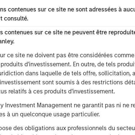
s contenues sur ce site ne sont adressées à aucun
nt by Tikehau Capital Advisors’
t consulté.
ontrolling shareholders in the firm
 as well as additional commitments
 contenues sur ce site ne peuvent être reproduite
asek, FFP and MACSF. The firm also
anley.
 Haven Tactical Value, managed by a
sur ce site ne doivent pas être considérées comm
Management, as a new shareholder in
 produits d'investissement. En outre, de tels produ
diction dans laquelle de tels offre, sollicitation,
se will be used for corporate general
d’investissement sont soumis à des restrictions dét
 SCA’s plans for expansion and growth.
tus relatifs à ces produits d'investissement.
t from our newest shareholder, the
Investment Management ne garantit pas ni ne rec
is managed by a Morgan Stanley
es à un quelconque usage particulier.
 that our shareholders, Temasek, FFP
p in Tikehau Capital Advisors,” said
 des obligations aux professionnels du secteur fi
 founders and co-heads of Tikehau