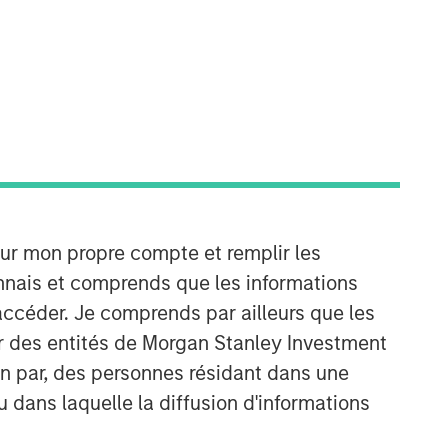
Morgan Stanley Tactical Value
Morgan Stanley Tactical Value is an
investment platform targeting private,
long-term and likely illiquid
investments.
our mon propre compte et remplir les
onnais et comprends que les informations
accéder. Je comprends par ailleurs que les
ar des entités de Morgan Stanley Investment
ion par, des personnes résidant dans une
u dans laquelle la diffusion d'informations