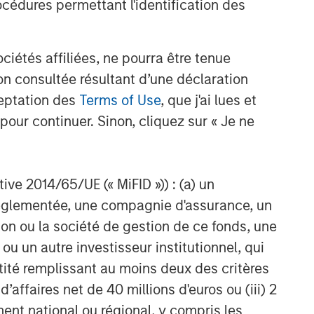
cédures permettant l'identification des
étés affiliées, ne pourra être tenue
n consultée résultant d’une déclaration
ceptation des
Terms of Use
, que j'ai lues et
pour continuer. Sinon, cliquez sur « Je ne
ctive 2014/65/UE (« MiFID »)) : (a) un
t réglementée, une compagnie d'assurance, un
on ou la société de gestion de ce fonds, une
u un autre investisseur institutionnel, qui
ntité remplissant au moins deux des critères
 d’affaires net de 40 millions d'euros ou (iii) 2
ent national ou régional, y compris les