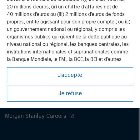
20 millions d'euros, (ii) un chiffre d’affaires net de
40 millions d'euros ou (iii) 2 millions d'euros de fonds
propres, entité agissant pour son propre compte ; ou (c)
un gouvernement national ou régional, y compris les
organismes publics qui gèrent de la dette publique au
niveau national ou régional, les banques centrales, les
institutions internationales et supranationales comme
la Banque Mondiale, le FMI, la BCE, la BEI et d'autres
organisations internationales similaires agissant pour
leur propre compte.
J'accepte
Veuillez noter que la notion d’Investisseur professionnel
Je refuse
peut ne pas être définie par l'autorité de réglementation
de l'État depuis lequel le site web est consulté.
Morgan Stanley
Morgan Stanley Careers