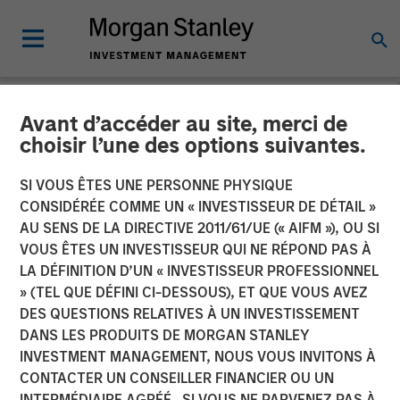
Avant d’accéder au site, merci de
NEWSROOM
choisir l’une des options suivantes.
Morgan Stanley Real Estate
SI VOUS ÊTES UNE PERSONNE PHYSIQUE
Investing Sells Four
CONSIDÉRÉE COMME UN « INVESTISSEUR DE DÉTAIL »
AU SENS DE LA DIRECTIVE 2011/61/UE (« AIFM »), OU SI
Warehouses on the U.S.-
VOUS ÊTES UN INVESTISSEUR QUI NE RÉPOND PAS À
LA DÉFINITION D’UN « INVESTISSEUR PROFESSIONNEL
Mexico Border for $178
» (TEL QUE DÉFINI CI-DESSOUS), ET QUE VOUS AVEZ
Million
DES QUESTIONS RELATIVES À UN INVESTISSEMENT
DANS LES PRODUITS DE MORGAN STANLEY
INVESTMENT MANAGEMENT, NOUS VOUS INVITONS À
14 MAI 2024
CONTACTER UN CONSEILLER FINANCIER OU UN
INTERMÉDIAIRE AGRÉÉ. SI VOUS NE PARVENEZ PAS À