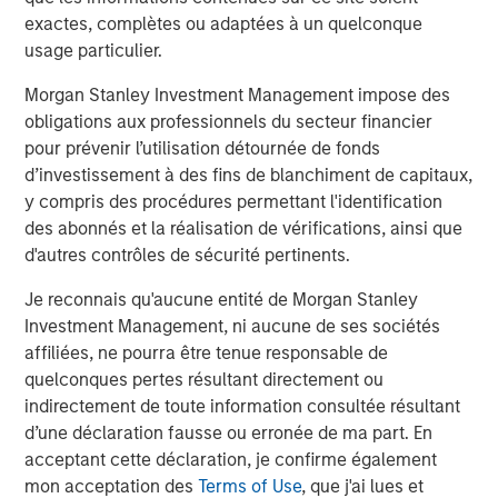
real estate assets worldwide on behalf of its clients.
exactes, complètes ou adaptées à un quelconque
usage particulier.
About Morgan Stanley Investment Management
Morgan Stanley Investment Management impose des
Morgan Stanley Investment Management, together with
obligations aux professionnels du secteur financier
its investment advisory affiliates, has more than 1,300
pour prévenir l’utilisation détournée de fonds
investment professionals around the world and $1.5
d’investissement à des fins de blanchiment de capitaux,
trillion in assets under management or supervision as of
y compris des procédures permettant l'identification
March 31, 2024. Morgan Stanley Investment Management
des abonnés et la réalisation de vérifications, ainsi que
strives to provide outstanding long-term investment
d'autres contrôles de sécurité pertinents.
performance, service, and a comprehensive suite of
investment management solutions to a diverse client
Je reconnais qu'aucune entité de Morgan Stanley
base, which includes governments, institutions,
Investment Management, ni aucune de ses sociétés
corporations and individuals worldwide. For further
affiliées, ne pourra être tenue responsable de
information about Morgan Stanley Investment
quelconques pertes résultant directement ou
Management, please visit
www.morganstanley.com/im
.
indirectement de toute information consultée résultant
d’une déclaration fausse ou erronée de ma part. En
About Morgan Stanley
acceptant cette déclaration, je confirme également
mon acceptation des
Terms of Use
, que j'ai lues et
Morgan Stanley (NYSE: MS) is a leading global financial