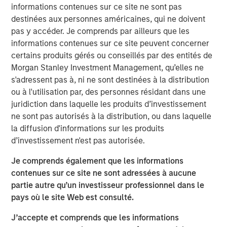
informations contenues sur ce site ne sont pas
leasing and sale of these warehouse assets. With a
destinées aux personnes américaines, qui ne doivent
greater focus on supply chain resiliency, companies are
pas y accéder. Je comprends par ailleurs que les
increasingly seeking to diversify where they manufacture
informations contenues sur ce site peuvent concerner
goods. One result has been a shift to manufacturing in
certains produits gérés ou conseillés par des entités de
Mexico and a dramatic increase in imports into the United
Morgan Stanley Investment Management, qu’elles ne
States, which is propelling warehouse demand along the
s'adressent pas à, ni ne sont destinées à la distribution
U.S. southern border.”
ou à l'utilisation par, des personnes résidant dans une
MSREI commenced construction on the four warehouses
juridiction dans laquelle les produits d’investissement
in 2022. The two El Paso properties total approximately
ne sont pas autorisés à la distribution, ou dans laquelle
735,000 square feet and are located just three miles from
la diffusion d'informations sur les produits
the Zaragoza Bridge Port of Entry, which facilitates
d’investissement n'est pas autorisée.
approximately 70% of loaded trucks crossing into the
Je comprends également que les informations
United States through Ciudad Juárez, Mexico, a top North
contenues sur ce site ne sont adressées à aucune
American manufacturing hub.
partie autre qu’un investisseur professionnel dans le
Similarly, the two Laredo properties, totaling
pays où le site Web est consulté.
approximately 500,000 square feet, are located nine
J’accepte et comprends que les informations
miles from the World Trade Bridge. Laredo’s primary