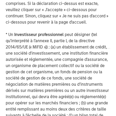
comprises. Si la déclaration ci-dessus est exacte,
services firm providing a wide range of investment
veuillez cliquer sur « J'accepte » ci-dessous pour
banking, securities, wealth management and investment
continuer. Sinon, cliquez sur « Je ne suis pas d'accord »
management services. With offices in 42 countries, the
ci-dessous pour revenir à la page d'accueil.
Firm’s employees serve clients worldwide including
corporations, governments, institutions and individuals.
* Un
Investisseur professionnel
peut désigner (tel
For further information about Morgan Stanley, please
qu’interprété à l’annexe II, partie I, de la directive
visit
www.morganstanley.com
.
2014/65/UE (« MiFID »)) : (a) un établissement de crédit,
une société d'investissement, une institution financière
Morgan Stanley Real Estate Investing
autorisée et réglementée, une compagnie d'assurance,
Morgan Stanley Real Estate Investing (MSREI) manages
un organisme de placement collectif ou la société de
global value-add / opportunistic and regional core / core-
gestion de cet organisme, un fonds de pension ou la
plus real estate investment strategies. The team's
société de gestion de ce fonds, une société de
experience encompasses a broad array of asset classes,
négociation de matières premières ou d’instruments
geographic regions and investment themes across all
dérivés sur matières premières ou un autre investisseur
phases of the real estate cycle.
institutionnel, qui devra être agréé(e) ou réglementé(e)
pour opérer sur les marchés financiers ; (b) une grande
entité remplissant au moins deux des critères de taille
suivants à l’échelle de la société : (I) un bilan total de