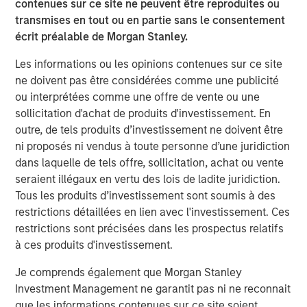
contenues sur ce site ne peuvent être reproduites ou
commercial border crossing, World Trade Bridge is the
transmises en tout ou en partie sans le consentement
number one overall trade port in the United States among
écrit préalable de Morgan Stanley.
the nation’s 450 international gateways for trade.
Les informations ou les opinions contenues sur ce site
Eastdil Secured and Newmark advised on the sale of the
ne doivent pas être considérées comme une publicité
El Paso and Laredo properties, respectively.
ou interprétées comme une offre de vente ou une
About Morgan Stanley Real Estate Investing
sollicitation d'achat de produits d'investissement. En
outre, de tels produits d’investissement ne doivent être
Morgan Stanley Real Estate Investing (MSREI) is the global
ni proposés ni vendus à toute personne d’une juridiction
private real estate investment management business of
dans laquelle de tels offre, sollicitation, achat ou vente
Morgan Stanley. One of the most active property
seraient illégaux en vertu des lois de ladite juridiction.
investors in the world for over three decades, MSREI
Tous les produits d’investissement sont soumis à des
employs a patient, disciplined approach through global
restrictions détaillées en lien avec l'investissement. Ces
value-add/opportunistic and regional core real estate
restrictions sont précisées dans les prospectus relatifs
investment strategies. With 17 offices throughout the U.S.,
à ces produits d'investissement.
Europe and Asia, regional teams of dedicated real estate
professionals combine a unique global perspective with
Je comprends également que Morgan Stanley
local presence and significant transaction execution
Investment Management ne garantit pas ni ne reconnait
expertise. MSREI currently manages $53 billion of gross
que les informations contenues sur ce site soient