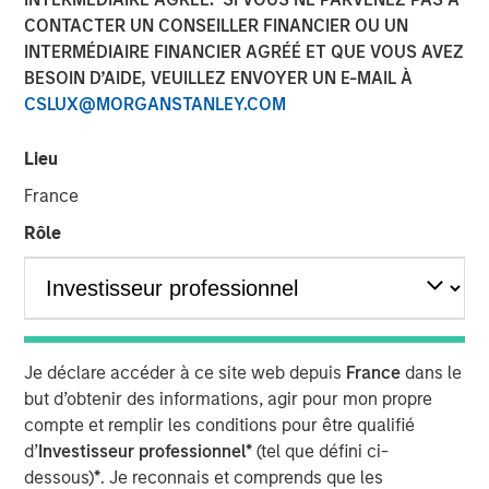
CONTACTER UN CONSEILLER FINANCIER OU UN
INTERMÉDIAIRE FINANCIER AGRÉÉ ET QUE VOUS AVEZ
BESOIN D’AIDE, VEUILLEZ ENVOYER UN E-MAIL À
CSLUX@MORGANSTANLEY.COM
NEW YORK — May 14, 2024
Morgan Stanley Investment Management, through
Lieu
investment funds managed by Morgan Stanley Real
France
Estate Investing (MSREI), announced today the sale of a
portfolio of four fully leased industrial properties, two
Rôle
located in El Paso and two in Laredo, Texas, for $178
million to two distinct institutional investors. The
warehouses, which total more than 1.2 million square
feet, are located within 10 miles of the United States’
border with Mexico, which is experiencing a sharp
Je déclare accéder à ce site web depuis
France
dans le
increase in manufacturing.
but d’obtenir des informations, agir pour mon propre
compte et remplir les conditions pour être qualifié
Commenting on the sales, Will Milam, Head of U.S.
d’
Investisseur professionnel*
(tel que défini ci-
Investments at Morgan Stanley Real Estate Investing,
dessous)
*
. Je reconnais et comprends que les
said: “We are pleased with the successful development,