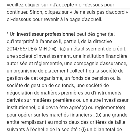
global value-add / opportunistic and regional core / core-
veuillez cliquer sur « J'accepte » ci-dessous pour
plus real estate investment strategies. The team's
continuer. Sinon, cliquez sur « Je ne suis pas d'accord »
experience encompasses a broad array of asset classes,
ci-dessous pour revenir à la page d'accueil.
geographic regions and investment themes across all
phases of the real estate cycle.
* Un
Investisseur professionnel
peut désigner (tel
qu’interprété à l’annexe II, partie I, de la directive
2014/65/UE (« MiFID »)) : (a) un établissement de crédit,
une société d'investissement, une institution financière
autorisée et réglementée, une compagnie d'assurance,
un organisme de placement collectif ou la société de
gestion de cet organisme, un fonds de pension ou la
société de gestion de ce fonds, une société de
négociation de matières premières ou d’instruments
dérivés sur matières premières ou un autre investisseur
institutionnel, qui devra être agréé(e) ou réglementé(e)
pour opérer sur les marchés financiers ; (b) une grande
entité remplissant au moins deux des critères de taille
suivants à l’échelle de la société : (I) un bilan total de
20 millions d'euros, (ii) un chiffre d’affaires net de