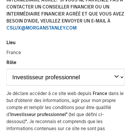
CONTACTER UN CONSEILLER FINANCIER OU UN
INTERMÉDIAIRE FINANCIER AGRÉÉ ET QUE VOUS AVEZ
BESOIN D’AIDE, VEUILLEZ ENVOYER UN E-MAIL À
CSLUX@MORGANSTANLEY.COM
PARIS — April 17, 2026
An investment fund managed by Morgan Stanley Real
Lieu
Estate Investing (MSREI), together with its partner
France
QuinSpark Investment Partners (QuinSpark), today
announced the sale of the Pullman Paris Tour Eiffel, a
Rôle
landmark 435‑room hotel, to a consortium of investors
managed by Batipart Europe. QuinSpark will continue to
serve as operating partner to the consortium.
Je déclare accéder à ce site web depuis
France
dans le
The Pullman Paris Tour Eiffel is one of Paris’ most
but d’obtenir des informations, agir pour mon propre
prominent upscale hotels, located steps away from the
compte et remplir les conditions pour être qualifié
Eiffel Tower and operated by Accor under the Pullman
d’
Investisseur professionnel*
(tel que défini ci-
brand. The hotel was acquired in March 2024 by MSREI in
dessous)
*
. Je reconnais et comprends que les
partnership with QuinSpark, as part of its strategy to
informations contenues sur ce site ne sont pas
invest in high‑quality hotels in Europe’s leading gateway