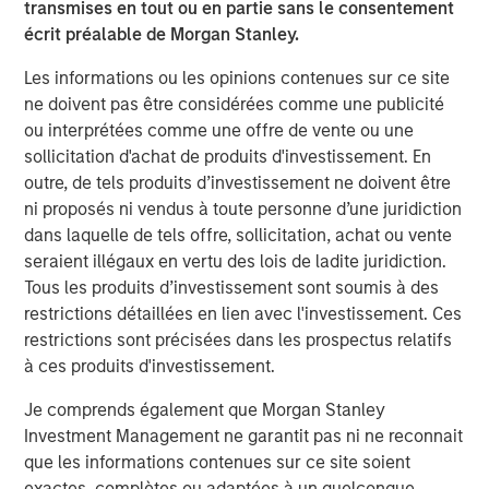
transmises en tout ou en partie sans le consentement
Jerome Cherpin, Managing Director of Asset
écrit préalable de Morgan Stanley.
Management at QuinSpark Investment Partners,
Les informations ou les opinions contenues sur ce site
commented: “QuinSpark’s teams are delighted with the
ne doivent pas être considérées comme une publicité
quality of the partnership, which enabled QuinSpark and
ou interprétées comme une offre de vente ou une
MSREI to successfully implement the action plan defined
sollicitation d'achat de produits d'investissement. En
at the time of the acquisition. Moreover, the teams are
outre, de tels produits d’investissement ne doivent être
enthusiastically preparing to work with Batipart Europe to
ni proposés ni vendus à toute personne d’une juridiction
deliver a particularly ambitious renovation program.”
dans laquelle de tels offre, sollicitation, achat ou vente
About Morgan Stanley Investment Management
seraient illégaux en vertu des lois de ladite juridiction.
Tous les produits d’investissement sont soumis à des
Morgan Stanley Investment Management, together with
restrictions détaillées en lien avec l'investissement. Ces
its investment advisory affiliates, has more than 1,300
restrictions sont précisées dans les prospectus relatifs
investment professionals around the world and $1.9
à ces produits d'investissement.
trillion in assets under management or supervision as of
March 31, 2026. Morgan Stanley Investment Management
Je comprends également que Morgan Stanley
strives to provide strong long-term investment
Investment Management ne garantit pas ni ne reconnait
performance, outstanding service, and a comprehensive
que les informations contenues sur ce site soient
suite of investment management solutions to a diverse
exactes, complètes ou adaptées à un quelconque