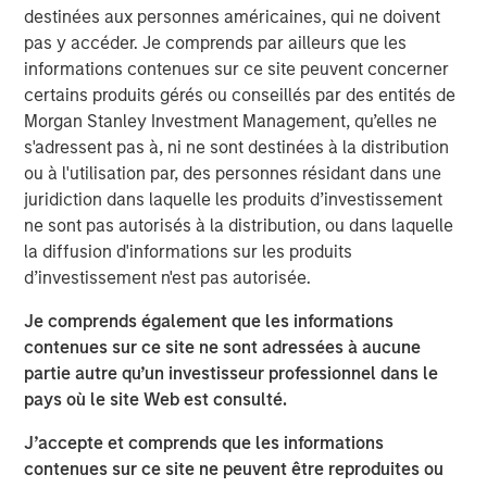
destinées aux personnes américaines, qui ne doivent
cities.
pas y accéder. Je comprends par ailleurs que les
Since acquisition, MSREI and QuinSpark have pursued an
informations contenues sur ce site peuvent concerner
active value‑creation program, including operational
certains produits gérés ou conseillés par des entités de
enhancements, improvements to the guest experience
Morgan Stanley Investment Management, qu’elles ne
and reductions in energy consumption. As a result, the
s'adressent pas à, ni ne sont destinées à la distribution
hotel has achieved strong operating performance and
ou à l'utilisation par, des personnes résidant dans une
reinforced its positioning in the resilient Paris hospitality
juridiction dans laquelle les produits d’investissement
market.
ne sont pas autorisés à la distribution, ou dans laquelle
la diffusion d'informations sur les produits
Charles du Breuil, Head of France for Morgan Stanley
d’investissement n'est pas autorisée.
Real Estate Investing, said:
“This successful investment in the Pullman Paris Tour
Je comprends également que les informations
Eiffel hotel reinforces our conviction in the long‑term
contenues sur ce site ne sont adressées à aucune
growth prospects of Europe’s gateway city hotel markets.
partie autre qu’un investisseur professionnel dans le
It also demonstrates how combining the selective
pays où le site Web est consulté.
acquisition of high‑quality assets with active asset
J’accepte et comprends que les informations
management initiatives can drive investment
contenues sur ce site ne peuvent être reproduites ou
performance and create value for our investors.”