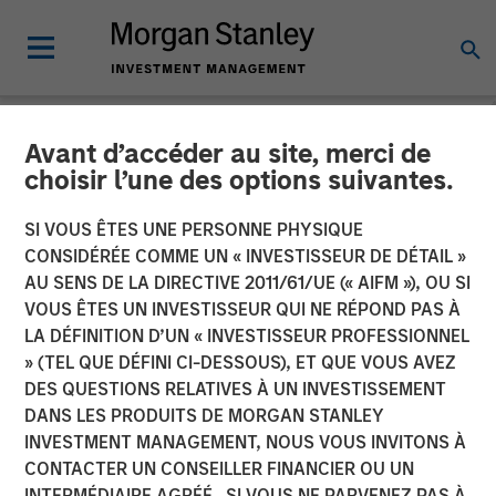
Avant d’accéder au site, merci de
NEWSROOM
choisir l’une des options suivantes.
Morgan Stanley Real Estate
SI VOUS ÊTES UNE PERSONNE PHYSIQUE
Investing and QuinSpark
CONSIDÉRÉE COMME UN « INVESTISSEUR DE DÉTAIL »
AU SENS DE LA DIRECTIVE 2011/61/UE (« AIFM »), OU SI
Announce the Sale of the
VOUS ÊTES UN INVESTISSEUR QUI NE RÉPOND PAS À
LA DÉFINITION D’UN « INVESTISSEUR PROFESSIONNEL
Pullman Paris Tour Eiffel
» (TEL QUE DÉFINI CI-DESSOUS), ET QUE VOUS AVEZ
Hotel
DES QUESTIONS RELATIVES À UN INVESTISSEMENT
DANS LES PRODUITS DE MORGAN STANLEY
INVESTMENT MANAGEMENT, NOUS VOUS INVITONS À
17 AVRIL 2026
CONTACTER UN CONSEILLER FINANCIER OU UN
INTERMÉDIAIRE AGRÉÉ. SI VOUS NE PARVENEZ PAS À