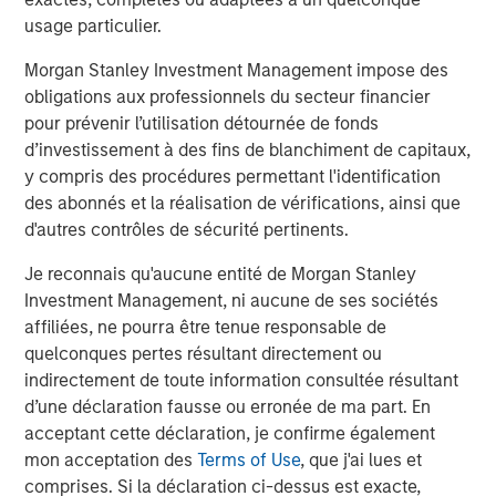
client base, which includes governments, institutions,
usage particulier.
corporations and individuals worldwide. For further
Morgan Stanley Investment Management impose des
information about Morgan Stanley Investment
obligations aux professionnels du secteur financier
Management, please visit
www.morganstanley.com/im
pour prévenir l’utilisation détournée de fonds
About Morgan Stanley
d’investissement à des fins de blanchiment de capitaux,
y compris des procédures permettant l'identification
Morgan Stanley (NYSE: MS) is a leading global financial
des abonnés et la réalisation de vérifications, ainsi que
services firm providing a wide range of investment
d'autres contrôles de sécurité pertinents.
banking, securities, wealth management and investment
management services. With offices in 42 countries, the
Je reconnais qu'aucune entité de Morgan Stanley
Firm’s employees serve clients worldwide including
Investment Management, ni aucune de ses sociétés
corporations, governments, institutions and individuals.
affiliées, ne pourra être tenue responsable de
For further information about Morgan Stanley, please visit
quelconques pertes résultant directement ou
www.morganstanley.com
.
indirectement de toute information consultée résultant
d’une déclaration fausse ou erronée de ma part. En
Morgan Stanley Real Estate Investing
acceptant cette déclaration, je confirme également
mon acceptation des
Terms of Use
, que j'ai lues et
Morgan Stanley Real Estate Investing (MSREI) manages
comprises. Si la déclaration ci-dessus est exacte,