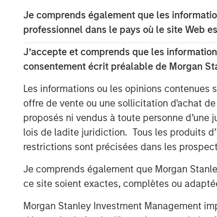
nature of the facility combined with 
Je comprends également que les information
investment supports the likelihood f
professionnel dans le pays où le site Web es
The purpose-built facility is situated
J’accepte et comprends que les informations
Myles Standish Business Park, which is
consentement écrit préalable de Morgan St
the Boston metropolitan area.
Les informations ou les opinions contenues 
Terms of the transaction were not dis
offre de vente ou une sollicitation d'achat de
About Morgan Stanley Real Estate In
proposés ni vendus à toute personne d’une juri
lois de ladite juridiction. Tous les produits 
Morgan Stanley Real Estate Investing i
restrictions sont précisées dans les prospec
investment management business of 
active property investors in the worl
Je comprends également que Morgan Stanley 
employs a patient, disciplined appro
ce site soient exactes, complètes ou adapté
opportunistic and regional core / cor
Morgan Stanley Investment Management impose
strategies. With 17 offices throughout