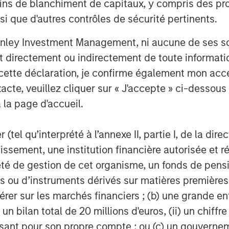
ins de blanchiment de capitaux, y compris des pro
ssionals combine a unique global
nsi que d'autres contrôles de sécurité pertinents.
ignificant transaction execution
8 billion of gross real estate
nley Investment Management, ni aucune de ses soci
nts.
 directement ou indirectement de toute informatio
 cette déclaration, je confirme également mon ac
Management
acte, veuillez cliquer sur « J'accepte » ci-dessous 
t, together with its investment
 la page d'accueil.
300 investment professionals around
 under management or supervision as
(tel qu’interprété à l’annexe II, partie I, de la dire
nvestment Management strives to
tissement, une institution financière autorisée e
performance, outstanding service,
té de gestion de cet organisme, un fonds de pensi
ment management solutions to a
 ou d’instruments dérivés sur matières premières o
overnments, institutions,
érer sur les marchés financiers ; (b) une grande e
e. For further information about
) un bilan total de 20 millions d'euros, (ii) un chiffre
t, please visit
issant pour son propre compte ; ou (c) un gouvernem