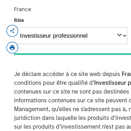
France
Rôle
NEW YORK — June 10, 2026
Morgan Stanley Investment Manageme
managed by Morgan Stanley Real Esta
today the acquisition of a 300,000-s
manufacturing facility located in Ta
Je déclare accéder à ce site web depuis
Fra
south of Boston. The property is subje
conditions pour être qualifié d’
Investisseur 
net lease with a leading defense cont
contenues sur ce site ne sont pas destinées
Commenting on the transaction, Will 
informations contenues sur ce site peuvent 
Estate Investing U.S., said: "This acqu
Management, qu’elles ne s'adressent pas à, ni
identifying institutional-quality net
juridiction dans laquelle les produits d’inves
investment-grade tenants in mission-cr
sur les produits d’investissement n'est pas a