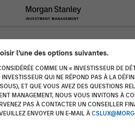
oisir l’une des options suivantes.
 Real Estate Invest
ONSIDÉRÉE COMME UN « INVESTISSEUR DE DÉTA
UN INVESTISSEUR QUI NE RÉPOND PAS À LA DÉFI
al Defense Manufactu
SSOUS), ET QUE VOUS AVEZ DES QUESTIONS RE
ENT MANAGEMENT, NOUS VOUS INVITONS À CO
ton
ARVENEZ PAS À CONTACTER UN CONSEILLER FIN
 VEUILLEZ ENVOYER UN E-MAIL À
CSLUX@MORGA