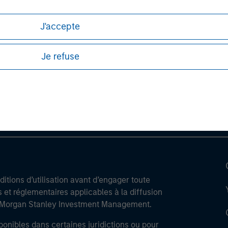
J'accepte
ley
Je refuse
ley Careers
itions d’utilisation avant d’engager toute
s et réglementaires applicables à la diffusion
de Morgan Stanley Investment Management.
ponibles dans certaines juridictions ou pour