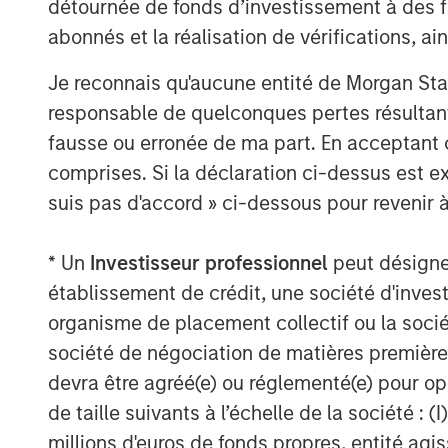
détournée de fonds d’investissement à des f
teams of dedicated real estate profe
abonnés et la réalisation de vérifications, ai
perspective with local presence and s
expertise. MSREI currently manages $5
Je reconnais qu'aucune entité de Morgan Sta
assets worldwide on behalf of its clie
responsable de quelconques pertes résultant
fausse ou erronée de ma part. En acceptant
About Morgan Stanley Investment 
comprises. Si la déclaration ci-dessus est ex
Morgan Stanley Investment Managemen
suis pas d'accord » ci-dessous pour revenir à
advisory affiliates, has more than 1,
the world and $1.9 trillion in assets
* Un
Investisseur professionnel
peut désigner 
of March 31, 2025. Morgan Stanley I
établissement de crédit, une société d'inves
provide strong long-term investment 
organisme de placement collectif ou la socié
and a comprehensive suite of invest
société de négociation de matières premières
diverse client base, which includes g
devra être agréé(e) ou réglementé(e) pour op
corporations and individuals worldwid
de taille suivants à l’échelle de la société : (I
Morgan Stanley Investment Managemen
millions d'euros de fonds propres, entité ag