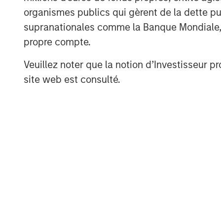
www.morganstanley.com/im
organismes publics qui gèrent de la dette pub
supranationales comme la Banque Mondiale, le 
About Morgan Stanley
propre compte.
Morgan Stanley (NYSE: MS) is a leadin
Veuillez noter que la notion d’Investisseur pr
providing a wide range of investment 
site web est consulté.
management and investment manageme
countries, the Firm’s employees serv
corporations, governments, institution
information about Morgan Stanley, ple
www.morganstanley.com
.