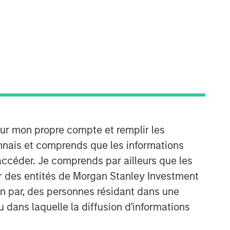
Morgan Stanley Real Estate
Investing
Morgan Stanley Real Estate Investing
(MSREI) manages global value-add /
opportunistic and regional core / core-
our mon propre compte et remplir les
plus real estate investment strategies.
The team's experience encompasses a
onnais et comprends que les informations
broad array of asset classes,
accéder. Je comprends par ailleurs que les
geographic regions and investment
ar des entités de Morgan Stanley Investment
themes across all phases of the real
ion par, des personnes résidant dans une
estate cycle.
u dans laquelle la diffusion d'informations