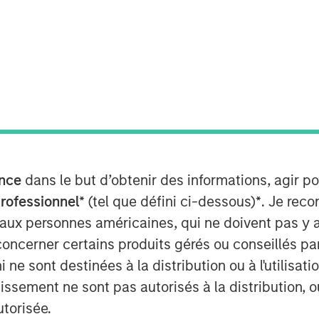
nt, through investment funds
te Investing (MSREI), announced
quare-foot mission-critical defense
unton, MA, approximately 40 miles
nce
dans le but d’obtenir des informations, agir p
ct to a long-term absolute triple
professionnel*
(tel que défini ci-dessous)
*
. Je rec
ractor.
 aux personnes américaines, qui ne doivent pas y 
Milam, Head of Morgan Stanley Real
concerner certains produits gérés ou conseillés p
isition reflects MSREI's strategy of
 ne sont destinées à la distribution ou à l'utilisat
 lease investments anchored by
tissement ne sont pas autorisés à la distribution, o
itical facilities. The specialized
utorisée.