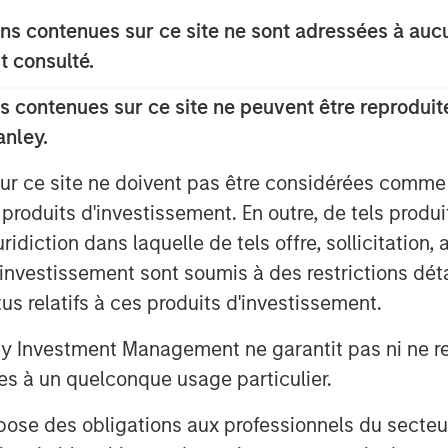
the tenant's deep operational
s contenues sur ce site ne sont adressées à aucun
or continued long-term occupancy."
t consulté.
 on more than 25 acres within the
 contenues sur ce site ne peuvent être reproduite
 one of the top industrial parks in
anley.
sur ce site ne doivent pas être considérées comm
closed.
 produits d'investissement. En outre, de tels produ
vesting
diction dans laquelle de tels offre, sollicitation,
d’investissement sont soumis à des restrictions dét
s the global private real estate
tus relatifs à ces produits d'investissement.
Morgan Stanley. One of the most
d for over three decades, MSREI
Investment Management ne garantit pas ni ne rec
ach through global value-add /
es à un quelconque usage particulier.
e-plus real estate investment
 des obligations aux professionnels du secteur fi
 the U.S., Europe and Asia, regional