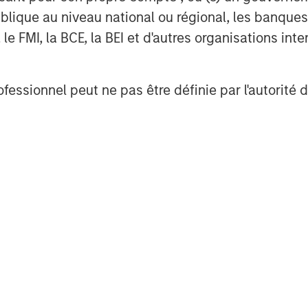
lique au niveau national ou régional, les banques c
FMI, la BCE, la BEI et d'autres organisations inter
g global financial services firm
ofessionnel peut ne pas être définie par l'autorité 
banking, securities, wealth
nt services. With offices in 42
e clients worldwide including
s and individuals. For further
ase visit