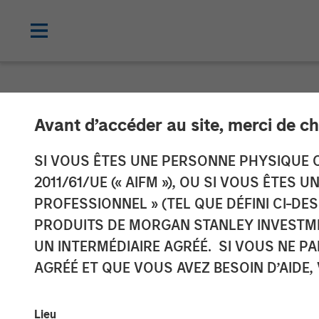
NEWSROOM
Avant d’accéder au site, merci de ch
Morgan Stanley
SI VOUS ÊTES UNE PERSONNE PHYSIQUE C
2011/61/UE (« AIFM »), OU SI VOUS ÊTES 
Mission-Critic
PROFESSIONNEL » (TEL QUE DÉFINI CI-DE
PRODUITS DE MORGAN STANLEY INVESTM
in Greater Bos
UN INTERMÉDIAIRE AGRÉÉ. SI VOUS NE P
AGRÉÉ ET QUE VOUS AVEZ BESOIN D’AIDE,
11 JUIN 2026
Lieu