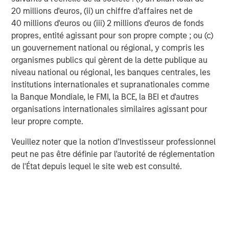
20 millions d'euros, (ii) un chiffre d’affaires net de
40 millions d'euros ou (iii) 2 millions d'euros de fonds
Morgan Stanley Infrastructure Partners
propres, entité agissant pour son propre compte ; ou (c)
Morgan Stanley Infrastructure Partners invests in a
un gouvernement national ou régional, y compris les
diverse range of infrastructure assets predominantly
organismes publics qui gèrent de la dette publique au
located in OECD countries. The team seeks to create
niveau national ou régional, les banques centrales, les
value through active asset management and operational
institutions internationales et supranationales comme
improvements.
la Banque Mondiale, le FMI, la BCE, la BEI et d'autres
organisations internationales similaires agissant pour
leur propre compte.
MSIM Spokesperson
Veuillez noter que la notion d’Investisseur professionnel
peut ne pas être définie par l'autorité de réglementation
de l'État depuis lequel le site web est consulté.
Daniel Sailors
Managing Director