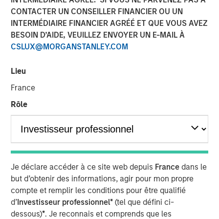
CONTACTER UN CONSEILLER FINANCIER OU UN
INTERMÉDIAIRE FINANCIER AGRÉÉ ET QUE VOUS AVEZ
NEW YORK – April 01, 2024
BESOIN D’AIDE, VEUILLEZ ENVOYER UN E-MAIL À
CSLUX@MORGANSTANLEY.COM
Morgan Stanley Investment Management (“MSIM”),
through investment funds managed by Morgan Stanley
Lieu
Infrastructure Partners (“MSIP”), a private infrastructure
investment platform within MSIM, today announced it has
France
provided an unsecured term loan to The Pasha Group
Rôle
(“Pasha” or the “Company”), a family-owned maritime
transportation company, to support continued
infrastructure investment in the Hawaii trade.
Comprised of multiple business lines, the Company’s
largest segment is Pasha Hawaii, an ocean freight and
Je déclare accéder à ce site web depuis
France
dans le
automobile shipping business operating in the U.S. West
but d’obtenir des informations, agir pour mon propre
Coast-Hawaii shipping market. Pasha Hawaii provides
compte et remplir les conditions pour être qualifié
critical transportation infrastructure required to support
d’
Investisseur professionnel*
(tel que défini ci-
Hawaii’s population, featuring state-of-the-art vessels
dessous)
*
. Je reconnais et comprends que les