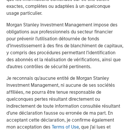
exactes, complètes ou adaptées à un quelconque
leading global private infrastructure investment platform
usage particulier.
with approximately $16 billion in assets under
1
management
. Founded in 2006, MSIP has invested in a
Morgan Stanley Investment Management impose des
diverse portfolio of over 35 investments across transport,
obligations aux professionnels du secteur financier
digital infrastructure, energy transition and utilities. MSIP
pour prévenir l’utilisation détournée de fonds
targets assets that provide essential public goods and
d’investissement à des fins de blanchiment de capitaux,
services with the potential for value creation through
y compris des procédures permettant l'identification
active asset management. For further information about
des abonnés et la réalisation de vérifications, ainsi que
Morgan Stanley Infrastructure Partners, please
d'autres contrôles de sécurité pertinents.
visit
www.eatonvance.com/infrastructurepartners
.
Je reconnais qu'aucune entité de Morgan Stanley
About Morgan Stanley Investment Management
Investment Management, ni aucune de ses sociétés
affiliées, ne pourra être tenue responsable de
Morgan Stanley Investment Management, together with
quelconques pertes résultant directement ou
its investment advisory affiliates, has more than 1,300
indirectement de toute information consultée résultant
investment professionals around the world and $1.5
d’une déclaration fausse ou erronée de ma part. En
trillion in assets under management or supervision as of
acceptant cette déclaration, je confirme également
December 31, 2023. Morgan Stanley Investment
mon acceptation des
Terms of Use
, que j'ai lues et
Management strives to provide outstanding long-term