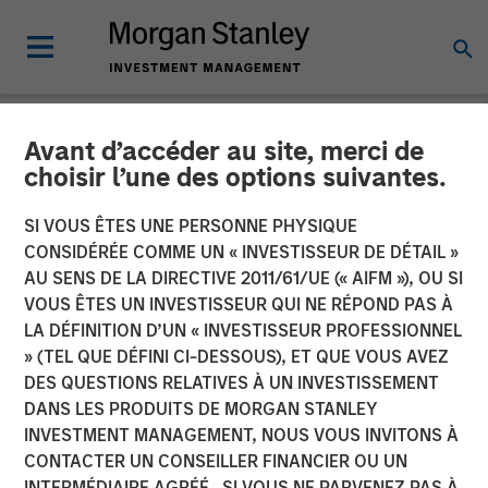
Avant d’accéder au site, merci de
NEWSROOM
choisir l’une des options suivantes.
Morgan Stanley
SI VOUS ÊTES UNE PERSONNE PHYSIQUE
Infrastructure Partners
CONSIDÉRÉE COMME UN « INVESTISSEUR DE DÉTAIL »
AU SENS DE LA DIRECTIVE 2011/61/UE (« AIFM »), OU SI
Announces Investment in
VOUS ÊTES UN INVESTISSEUR QUI NE RÉPOND PAS À
LA DÉFINITION D’UN « INVESTISSEUR PROFESSIONNEL
The Pasha Group
» (TEL QUE DÉFINI CI-DESSOUS), ET QUE VOUS AVEZ
DES QUESTIONS RELATIVES À UN INVESTISSEMENT
DANS LES PRODUITS DE MORGAN STANLEY
01 AVRIL 2024
INVESTMENT MANAGEMENT, NOUS VOUS INVITONS À
CONTACTER UN CONSEILLER FINANCIER OU UN
INTERMÉDIAIRE AGRÉÉ. SI VOUS NE PARVENEZ PAS À