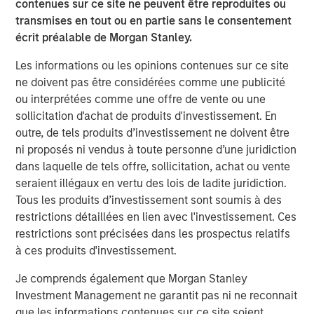
contenues sur ce site ne peuvent être reproduites ou
transmises en tout ou en partie sans le consentement
The Pasha Group is a family-owned, third-generation
écrit préalable de Morgan Stanley.
diversified global logistics and transportation company
that provides ocean transportation for containers and
Les informations ou les opinions contenues sur ce site
rolling stock between the U.S. West Coast and Hawaii;
ne doivent pas être considérées comme une publicité
port processing services for finished and privately owned
ou interprétées comme une offre de vente ou une
vehicles; stevedoring for vehicles, breakbulk and
sollicitation d'achat de produits d'investissement. En
container cargos; auto hauling services with its truck
outre, de tels produits d’investissement ne doivent être
fleet throughout the contiguous U.S.; domestic and
ni proposés ni vendus à toute personne d’une juridiction
international relocation services; nationwide container
dans laquelle de tels offre, sollicitation, achat ou vente
and trailer trucking, LTL, and port warehouse services,
seraient illégaux en vertu des lois de ladite juridiction.
container drayage services throughout California,
Tous les produits d’investissement sont soumis à des
international logistics management for general
restrictions détaillées en lien avec l'investissement. Ces
commodity and project cargoes, Offshore Wind support
restrictions sont précisées dans les prospectus relatifs
services in ports and offshore, and clean energy
à ces produits d'investissement.
transition services in ports and maritime fleets.
Je comprends également que Morgan Stanley
About Morgan Stanley Infrastructure Partners
Investment Management ne garantit pas ni ne reconnait
que les informations contenues sur ce site soient
Morgan Stanley Infrastructure Partners (“MSIP”) is a