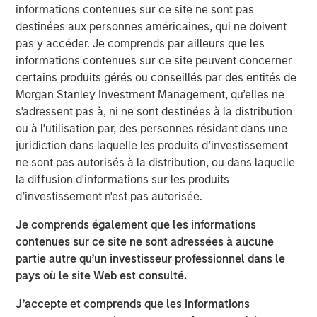
with over 40-year useful lives. With limited on-island
informations contenues sur ce site ne sont pas
inventory and storage capacity in Hawaii, MSIP believes
destinées aux personnes américaines, qui ne doivent
Pasha has well-established its position in the U.S.-Hawaii
pas y accéder. Je comprends par ailleurs que les
trade landscape, securing the timely and essential
informations contenues sur ce site peuvent concerner
delivery of goods to the islands.
certains produits gérés ou conseillés par des entités de
Morgan Stanley Investment Management, qu’elles ne
“We are excited to partner with The Pasha Group, a
s'adressent pas à, ni ne sont destinées à la distribution
company with strong market positioning, resilience, and a
ou à l'utilisation par, des personnes résidant dans une
stable long-term growth profile,” said Daniel Sailors,
juridiction dans laquelle les produits d’investissement
Managing Director for MSIP. “We believe Pasha provides
ne sont pas autorisés à la distribution, ou dans laquelle
a critical and recurring service to the people of Hawaii
la diffusion d'informations sur les produits
and we welcome the opportunity to continue to be a
d’investissement n'est pas autorisée.
capital partner to the Company going forward.”
Je comprends également que les informations
Kirkland & Ellis LLP served as legal counsel for MSIP.
contenues sur ce site ne sont adressées à aucune
Nixon Peabody LLP served as legal counsel for The
partie autre qu’un investisseur professionnel dans le
Pasha Group, with BofA Securities, Inc. serving as capital
pays où le site Web est consulté.
markets advisor.
J’accepte et comprends que les informations
About The Pasha Group