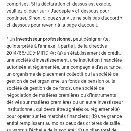
comprises. Si la déclaration ci-dessus est exacte,
investment performance, service, and a comprehensive
veuillez cliquer sur « J'accepte » ci-dessous pour
suite of investment management solutions to a diverse
continuer. Sinon, cliquez sur « Je ne suis pas d'accord »
client base, which includes governments, institutions,
ci-dessous pour revenir à la page d'accueil.
corporations and individuals worldwide. For further
information about Morgan Stanley Investment
* Un
Investisseur professionnel
peut désigner (tel
Management, please visit
www.morganstanley.com/im
.
qu’interprété à l’annexe II, partie I, de la directive
About Morgan Stanley
2014/65/UE (« MiFID »)) : (a) un établissement de crédit,
une société d'investissement, une institution financière
Morgan Stanley (NYSE: MS) is a leading global financial
autorisée et réglementée, une compagnie d'assurance,
services firm providing a wide range of investment
un organisme de placement collectif ou la société de
banking, securities, wealth management and investment
gestion de cet organisme, un fonds de pension ou la
management services. With offices in 42 countries, the
société de gestion de ce fonds, une société de
Firm’s employees serve clients worldwide including
négociation de matières premières ou d’instruments
corporations, governments, institutions and individuals.
dérivés sur matières premières ou un autre investisseur
For further information about Morgan Stanley, please
institutionnel, qui devra être agréé(e) ou réglementé(e)
visit
www.morganstanley.com
.
pour opérer sur les marchés financiers ; (b) une grande
1
entité remplissant au moins deux des critères de taille
. AUM reflects assets managed by MSIP platform since
suivants à l’échelle de la société : (I) un bilan total de
inception.