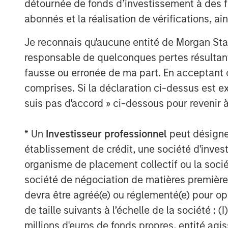
détournée de fonds d’investissement à des f
Sayreville, New Jersey, and is part of
abonnés et la réalisation de vérifications, ai
America’s largest power market. The 
Je reconnais qu'aucune entité de Morgan Sta
by the AES Corporation and uses pro
responsable de quelconques pertes résultant
technology which has a long track-rec
fausse ou erronée de ma part. En acceptant
performance and reliability.
comprises. Si la déclaration ci-dessus est ex
About Morgan Stanley Infrastructure
suis pas d'accord » ci-dessous pour revenir à
Morgan Stanley Infrastructure Partner
private infrastructure investment pla
* Un
Investisseur professionnel
peut désigner 
in assets under management since in
établissement de crédit, une société d'inves
has invested in a diverse portfolio o
organisme de placement collectif ou la socié
transport, digital infrastructure, energ
société de négociation de matières premières
targets assets that provide essential
devra être agréé(e) ou réglementé(e) pour op
potential for value creation through 
de taille suivants à l’échelle de la société : (I
further information about Morgan Stan
millions d'euros de fonds propres, entité ag