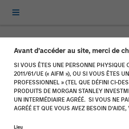
NEWSROOM
Avant d’accéder au site, merci de ch
Morgan Stanley
SI VOUS ÊTES UNE PERSONNE PHYSIQUE C
2011/61/UE (« AIFM »), OU SI VOUS ÊTES 
Sell Red Oak P
PROFESSIONNEL » (TEL QUE DÉFINI CI-DE
PRODUITS DE MORGAN STANLEY INVESTM
UN INTERMÉDIAIRE AGRÉÉ. SI VOUS NE P
08 JUILLET 2025
AGRÉÉ ET QUE VOUS AVEZ BESOIN D’AIDE,
Lieu