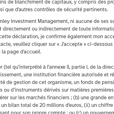
ins de blanchiment de capitaux, y compris des pro
 the PJM Interconnection, North
nsi que d'autres contrôles de sécurité pertinents.
Facility was constructed in 2002
nley Investment Management, ni aucune de ses soci
ven low heat rate Siemens 501F
 directement ou indirectement de toute informatio
ord of delivering exceptional
 cette déclaration, je confirme également mon ac
acte, veuillez cliquer sur « J'accepte » ci-dessous 
 Partners
 la page d'accueil.
s (“MSIP”) is a leading global
tform with approximately $17 billion
(tel qu’interprété à l’annexe II, partie I, de la dire
ception. Founded in 2006, MSIP
tissement, une institution financière autorisée e
f over 40 investments across
té de gestion de cet organisme, un fonds de pensi
y transition and utilities. MSIP
 ou d’instruments dérivés sur matières premières o
 public goods and services with the
érer sur les marchés financiers ; (b) une grande e
active asset management. For
) un bilan total de 20 millions d'euros, (ii) un chiffre
ley Infrastructure Partners, please
issant pour son propre compte ; ou (c) un gouvernem