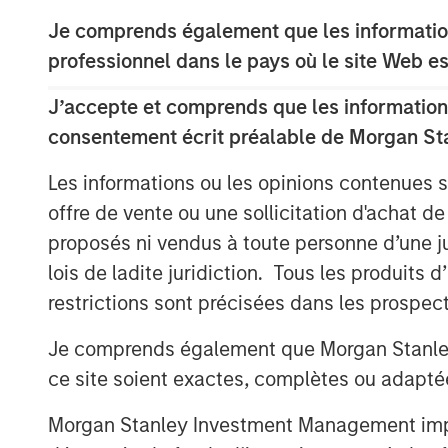
Je comprends également que les information
“Red Oak demonstrates MSIP’s ability
professionnel dans le pays où le site Web es
bringing operational, commercial and 
portfolio,” said Markus Hottenrott, Ch
J’accepte et comprends que les informations
Stanley Infrastructure Partners. “Red O
consentement écrit préalable de Morgan St
Northeast region and its role has beco
Les informations ou les opinions contenues 
power market grapples with load gr
offre de vente ou une sollicitation d'achat de
supply.”
proposés ni vendus à toute personne d’une juri
The transaction is expected to close i
lois de ladite juridiction. Tous les produits 
subject to customary closing conditi
restrictions sont précisées dans les prospec
Jefferies LLC served as lead financia
Je comprends également que Morgan Stanley 
also served as a financial advisor to 
ce site soient exactes, complètes ou adapté
About Red Oak
Morgan Stanley Investment Management impose
Red Oak is an 831-megawatt combined