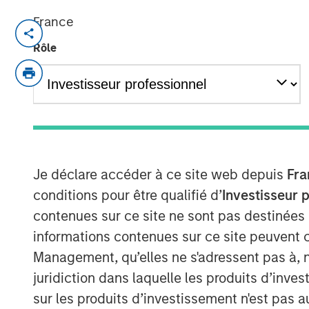
France
NEW YORK – July 8, 2025
Rôle
Morgan Stanley Investment Manageme
funds managed by Morgan Stanley Infr
private infrastructure investment pla
entered into an agreement to sell it
Oak Holdings, LLC (“Red Oak” or the 
Strategic Value Partners.
Je déclare accéder à ce site web depuis
Fra
conditions pour être qualifié d’
Investisseur 
Located in Sayreville, New Jersey, Red
contenues sur ce site ne sont pas destinées
Interconnection, which is North Amer
informations contenues sur ce site peuvent 
acquired the 831-megawatt combined 
Management, qu’elles ne s'adressent pas à, ni
managed the Facility through its po
juridiction dans laquelle les produits d’inves
TigerGenCo, which also manages MSI
sur les produits d’investissement n'est pas a
Center.