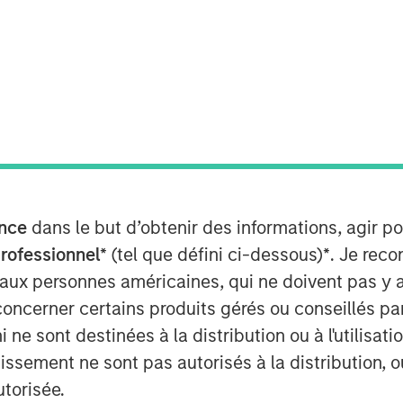
nt (MSIM), through investment
astructure Partners (MSIP), its
tform, today announced it has
s ownership stake in TigerGenCo Red
“Facility”) to funds managed by
nce
dans le but d’obtenir des informations, agir p
professionnel*
(tel que défini ci-dessous)
*
. Je rec
 Oak, is part of the PJM
 aux personnes américaines, qui ne doivent pas y 
ica’s largest power market. MSIP
concerner certains produits gérés ou conseillés p
cycle power plant in 2017 and has
 ne sont destinées à la distribution ou à l'utilisat
wer asset management platform
tissement ne sont pas autorisés à la distribution, o
P’s investment in Bayonne Energy
utorisée.