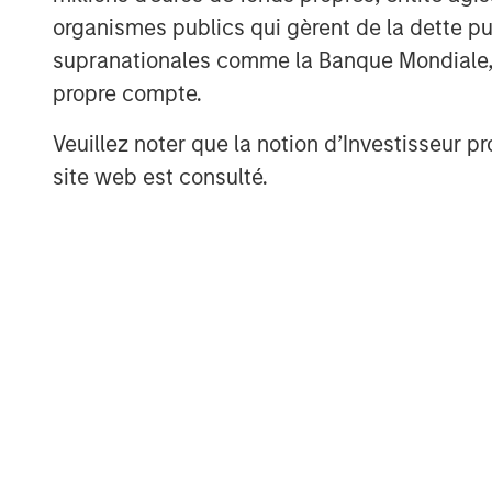
visit
www.morganstanley.com/im/infrastruct
organismes publics qui gèrent de la dette pub
supranationales comme la Banque Mondiale, le 
About Morgan Stanley Investment 
propre compte.
Morgan Stanley Investment Managemen
Veuillez noter que la notion d’Investisseur pr
advisory affiliates, has more than 1,
site web est consulté.
the world and $1.6 trillion in assets
of March 31, 2025. Morgan Stanley I
provide outstanding long-term invest
comprehensive suite of investment m
client base, which includes governmen
individuals worldwide. For further in
Investment Management, please visi
About Morgan Stanley
Morgan Stanley (NYSE: MS) is a leadin