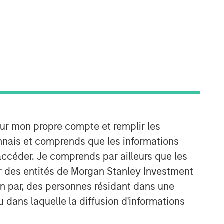
Morgan Stanley Infrastructure
Partners
Morgan Stanley Infrastructure
Partners invests in a diverse range of
infrastructure assets predominantly
located in OECD countries. The team
seeks to create value through active
asset management and operational
our mon propre compte et remplir les
improvements.
onnais et comprends que les informations
accéder. Je comprends par ailleurs que les
ar des entités de Morgan Stanley Investment
ion par, des personnes résidant dans une
u dans laquelle la diffusion d'informations