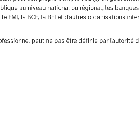
.
urepartners
lique au niveau national ou régional, les banques c
FMI, la BCE, la BEI et d'autres organisations inter
Management
t, together with its investment
ofessionnel peut ne pas être définie par l'autorité 
400 investment professionals around
 under management or supervision as
nvestment Management strives to
ment performance, service, and a
anagement solutions to a diverse
ts, institutions, corporations and
formation about Morgan Stanley
t
.
www.morganstanley.com/im
g global financial services firm