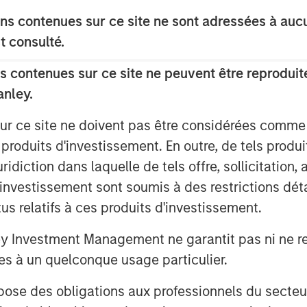
s contenues sur ce site ne sont adressées à aucun
 to create long-term value by
t consulté.
financial expertise to our
ief Investment Officer for Morgan
 contenues sur ce site ne peuvent être reproduite
ak is a critical resource to the
anley.
me increasingly vital as the U.S.
sur ce site ne doivent pas être considérées comm
owth and challenges adding new
 produits d'investissement. En outre, de tels produ
diction dans laquelle de tels offre, sollicitation,
n the fourth quarter of 2025,
d’investissement sont soumis à des restrictions dét
ons and regulatory approvals.
tus relatifs à ces produits d'investissement.
l advisor to MSIP, and Santander
Investment Management ne garantit pas ni ne rec
MSIP.
es à un quelconque usage particulier.
 des obligations aux professionnels du secteur fi
 cycle power plant located in