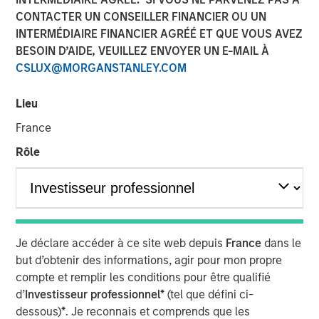
CONTACTER UN CONSEILLER FINANCIER OU UN
INTERMÉDIAIRE FINANCIER AGRÉÉ ET QUE VOUS AVEZ
BESOIN D’AIDE, VEUILLEZ ENVOYER UN E-MAIL À
CSLUX@MORGANSTANLEY.COM
Hong Kong
-
February 3, 2023
Morgan Stanley Investment Management today
Lieu
announced that it has received approval from the China
France
Securities Regulatory Commission (CSRC) to take a full
controlling stake in Morgan Stanley Huaxin Funds,
Rôle
marking a key strategic advancement for the company’s
broader footprint in China.
The equity step-up is subject to business registration and
other procedures required by Chinese regulatory entities.
Je déclare accéder à ce site web depuis
France
dans le
Upon completion Morgan Stanley Investment
but d’obtenir des informations, agir pour mon propre
Management will have increased its stake in Morgan
compte et remplir les conditions pour être qualifié
Stanley Huaxin Funds from 49% to 100%.
d’
Investisseur professionnel*
(tel que défini ci-
“Wholly-owning our China mutual funds business will
dessous)
*
. Je reconnais et comprends que les