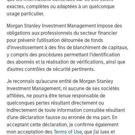
investment professionals around the world and $1.3
exactes, complètes ou adaptées à un quelconque
trillion in assets under management or supervision as of
usage particulier.
December 31, 2022. Morgan Stanley Investment
Management strives to provide outstanding long-term
Morgan Stanley Investment Management impose des
investment performance, service, and a comprehensive
obligations aux professionnels du secteur financier
suite of investment management solutions to a diverse
pour prévenir l’utilisation détournée de fonds
client base, which includes governments, institutions,
d’investissement à des fins de blanchiment de capitaux,
corporations and individuals worldwide. For further
y compris des procédures permettant l'identification
information about Morgan Stanley Investment
des abonnés et la réalisation de vérifications, ainsi que
Management, please visit
www.morganstanley.com/im
.
d'autres contrôles de sécurité pertinents.
About Morgan Stanley
Je reconnais qu'aucune entité de Morgan Stanley
Investment Management, ni aucune de ses sociétés
Morgan Stanley (NYSE: MS) is a leading global financial
affiliées, ne pourra être tenue responsable de
services firm providing a wide range of investment
quelconques pertes résultant directement ou
banking, securities, wealth management and investment
indirectement de toute information consultée résultant
management services. With offices in 41 countries, the
d’une déclaration fausse ou erronée de ma part. En
Firm's employees serve clients worldwide including
acceptant cette déclaration, je confirme également
corporations, governments, institutions, and individuals.
mon acceptation des
Terms of Use
, que j'ai lues et