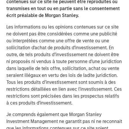
financial advice, and with the launch of a private pension
contenues sur ce site ne peuvent être reproduites ou
scheme, we see long-term opportunities in China’s asset
transmises en tout ou en partie sans le consentement
management industry,” added Mr Laroia.
écrit préalable de Morgan Stanley.
Headquartered in Shenzhen, Morgan Stanley Huaxin
Les informations ou les opinions contenues sur ce site
Funds became a joint venture in June 2008. The
ne doivent pas être considérées comme une publicité
company provides diversified investment management
ou interprétées comme une offre de vente ou une
services to retail and institutional clients through mutual
sollicitation d'achat de produits d'investissement. En
funds and segregated management accounts, including
outre, de tels produits d’investissement ne doivent être
fixed income, active equity, quantitative equity, and multi-
ni proposés ni vendus à toute personne d’une juridiction
asset investment. With over a decade of experience
dans laquelle de tels offre, sollicitation, achat ou vente
investing in the domestic market, the company has built a
seraient illégaux en vertu des lois de ladite juridiction.
dedicated investment and research team deeply rooted in
Tous les produits d’investissement sont soumis à des
China, strengthened by Morgan Stanley Investment
restrictions détaillées en lien avec l'investissement. Ces
Management’s global expertise and risk management.
restrictions sont précisées dans les prospectus relatifs
à ces produits d'investissement.
About Morgan Stanley Investment Management
Je comprends également que Morgan Stanley
Morgan Stanley Investment Management, together with
Investment Management ne garantit pas ni ne reconnait
its investment advisory affiliates, has more than 1,200
que les informations contenues sur ce site soient