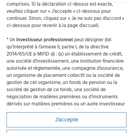
For more information about Morgan Stanley, please visit
comprises. Si la déclaration ci-dessus est exacte,
www.morganstanley.com
.
veuillez cliquer sur « J'accepte » ci-dessous pour
continuer. Sinon, cliquez sur « Je ne suis pas d'accord »
ci-dessous pour revenir à la page d'accueil.
* Un
Investisseur professionnel
peut désigner (tel
qu’interprété à l’annexe II, partie I, de la directive
2014/65/UE (« MiFID »)) : (a) un établissement de crédit,
une société d'investissement, une institution financière
autorisée et réglementée, une compagnie d'assurance,
un organisme de placement collectif ou la société de
gestion de cet organisme, un fonds de pension ou la
société de gestion de ce fonds, une société de
négociation de matières premières ou d’instruments
dérivés sur matières premières ou un autre investisseur
institutionnel, qui devra être agréé(e) ou réglementé(e)
pour opérer sur les marchés financiers ; (b) une grande
J'accepte
Morgan Stanley
entité remplissant au moins deux des critères de taille
suivants à l’échelle de la société : (I) un bilan total de