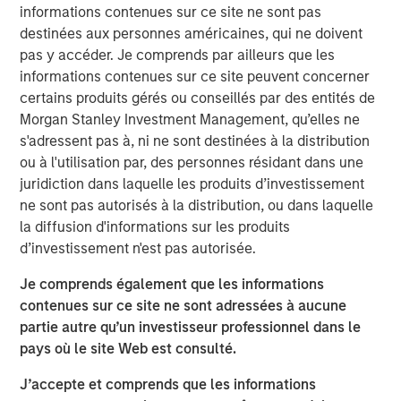
allow us to more fully serve this dynamic asset and
informations contenues sur ce site ne sont pas
wealth management market and adds a significant pillar
destinées aux personnes américaines, qui ne doivent
of growth to our global investment management
pas y accéder. Je comprends par ailleurs que les
franchise,” said Dan Simkowitz, Head of Investment
informations contenues sur ce site peuvent concerner
Management at Morgan Stanley. “As we further invest in
certains produits gérés ou conseillés par des entités de
our onshore platform, we will bring over our four decades
Morgan Stanley Investment Management, qu’elles ne
of industry experience and global research expertise in
s'adressent pas à, ni ne sont destinées à la distribution
sustainability and diversified portfolio management to
ou à l'utilisation par, des personnes résidant dans une
help domestic clients achieve their investment goals.”
juridiction dans laquelle les produits d’investissement
ne sont pas autorisés à la distribution, ou dans laquelle
Gokul Laroia, CEO of Asia at Morgan Stanley, said: “The
la diffusion d'informations sur les produits
Firm has been active in China for almost three decades
d’investissement n'est pas autorisée.
and we are committed to our goal of building a fully
integrated financial services firm to meet the evolving
Je comprends également que les informations
needs of domestic and global clients. Today’s
contenues sur ce site ne sont adressées à aucune
announcement is an important strategic milestone along
partie autre qu’un investisseur professionnel dans le
this path.”
pays où le site Web est consulté.
“With high levels of wealth creation, growing demand for
J’accepte et comprends que les informations