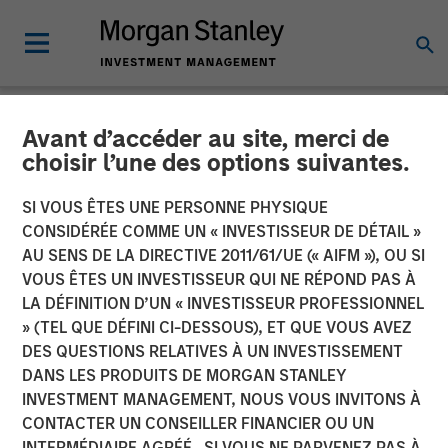
Avant d’accéder au site, merci de
NEWSROOM
choisir l’une des options suivantes.
Morgan Stanley Investment
SI VOUS ÊTES UNE PERSONNE PHYSIQUE
Management Receives
CONSIDÉRÉE COMME UN « INVESTISSEUR DE DÉTAIL »
AU SENS DE LA DIRECTIVE 2011/61/UE (« AIFM »), OU SI
Approval for Full Ownership
VOUS ÊTES UN INVESTISSEUR QUI NE RÉPOND PAS À
LA DÉFINITION D’UN « INVESTISSEUR PROFESSIONNEL
of its China Mutual Funds
» (TEL QUE DÉFINI CI-DESSOUS), ET QUE VOUS AVEZ
Joint Venture
DES QUESTIONS RELATIVES À UN INVESTISSEMENT
DANS LES PRODUITS DE MORGAN STANLEY
INVESTMENT MANAGEMENT, NOUS VOUS INVITONS À
03 FÉVRIER 2023
CONTACTER UN CONSEILLER FINANCIER OU UN
INTERMÉDIAIRE AGRÉÉ. SI VOUS NE PARVENEZ PAS À