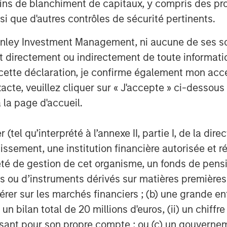
anding long-term investment
ins de blanchiment de capitaux, y compris des pro
nsive suite of investment
nsi que d'autres contrôles de sécurité pertinents.
ient base, which includes
nley Investment Management, ni aucune de ses soci
ns and individuals worldwide. For
 directement ou indirectement de toute informatio
anley Investment Management,
 cette déclaration, je confirme également mon ac
/im
.
acte, veuillez cliquer sur « J'accepte » ci-dessous 
 la page d'accueil.
g global financial services firm
(tel qu’interprété à l’annexe II, partie I, de la dire
banking, securities, wealth
tissement, une institution financière autorisée e
nt services. With offices in 42
té de gestion de cet organisme, un fonds de pensi
 clients worldwide including
 ou d’instruments dérivés sur matières premières o
ns and individuals. For more
érer sur les marchés financiers ; (b) une grande e
ase visit
) un bilan total de 20 millions d'euros, (ii) un chiffre
issant pour son propre compte ; ou (c) un gouvernem