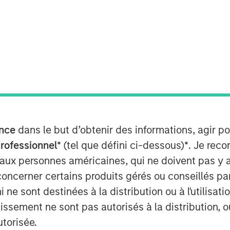
ent (MSIM) announced today that
ments with the Securities and
new exchange-traded products
 and Morgan Stanley Solana Trust
nce
dans le but d’obtenir des informations, agir p
 would be passive investment
professionnel*
(tel que défini ci-dessous)
*
. Je rec
mance of the price of the relevant
 aux personnes américaines, qui ne doivent pas y 
concerner certains produits gérés ou conseillés p
he securities of these ETPs have
 ne sont destinées à la distribution ou à l'utilisat
 yet become effective. These
tissement ne sont pas autorisés à la distribution, o
ffers to buy be accepted prior to
utorisée.