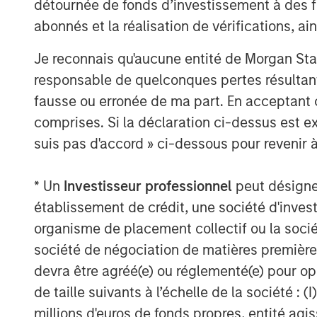
Management strives to provide outst
détournée de fonds d’investissement à des f
performance, service, and a comprehe
abonnés et la réalisation de vérifications, ai
management solutions to a diverse cl
Je reconnais qu'aucune entité de Morgan Sta
governments, institutions, corporatio
responsable de quelconques pertes résultant
further information about Morgan St
fausse ou erronée de ma part. En acceptant
please visit
www.morganstanley.com
comprises. Si la déclaration ci-dessus est ex
About Morgan Stanley
suis pas d'accord » ci-dessous pour revenir à
Morgan Stanley (NYSE: MS) is a leadin
* Un
Investisseur professionnel
peut désigner 
providing a wide range of investment 
établissement de crédit, une société d'inves
management and investment manageme
organisme de placement collectif ou la socié
countries, the Firm's employees serve
société de négociation de matières premières
corporations, governments, institutio
devra être agréé(e) ou réglementé(e) pour op
information about Morgan Stanley, ple
de taille suivants à l’échelle de la société : (I
www.morganstanley.com
.
millions d'euros de fonds propres, entité ag