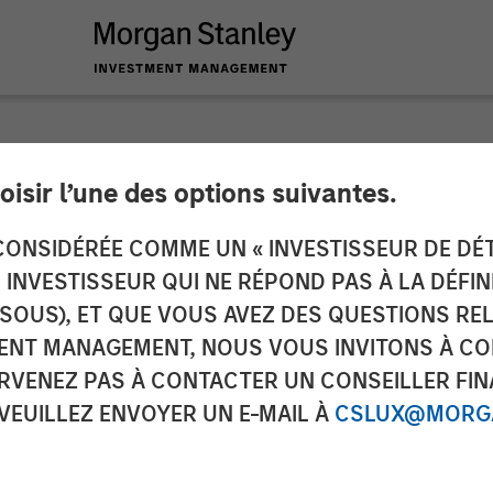
oisir l’une des options suivantes.
y Investment Manag
ONSIDÉRÉE COMME UN « INVESTISSEUR DE DÉTA
UN INVESTISSEUR QUI NE RÉPOND PAS À LA DÉFI
ration Statements fo
SSOUS), ET QUE VOUS AVEZ DES QUESTIONS RE
ENT MANAGEMENT, NOUS VOUS INVITONS À CO
y ETPs
ARVENEZ PAS À CONTACTER UN CONSEILLER FIN
 VEUILLEZ ENVOYER UN E-MAIL À
CSLUX@MORGA