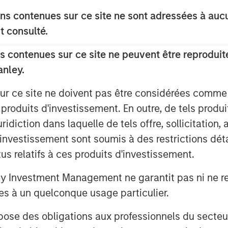
statements become effective.
s contenues sur ce site ne sont adressées à aucun
uant to, and in accordance with,
t consulté.
1933, as amended, and shall not
 contenues sur ce site ne peuvent être reproduite
itation of an offer to buy these
anley.
 of these securities in any state or
itation or sale would be unlawful
sur ce site ne doivent pas être considérées comm
under the securities laws of any such
 produits d'investissement. En outre, de tels produ
diction dans laquelle de tels offre, sollicitation,
d’investissement sont soumis à des restrictions dét
Management
tus relatifs à ces produits d'investissement.
t, together with its investment
Investment Management ne garantit pas ni ne rec
y 1,400 investment professionals
es à un quelconque usage particulier.
 assets under management or
5. Morgan Stanley Investment
 des obligations aux professionnels du secteur fi