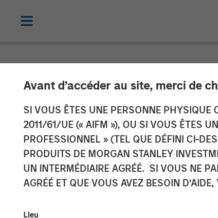
NEWSROOM
Avant d’accéder au site, merci de ch
Morgan Stanle
SI VOUS ÊTES UNE PERSONNE PHYSIQUE C
2011/61/UE (« AIFM »), OU SI VOUS ÊTES 
Initial Regist
PROFESSIONNEL » (TEL QUE DÉFINI CI-DE
PRODUITS DE MORGAN STANLEY INVESTM
Cryptocurrenc
UN INTERMÉDIAIRE AGRÉÉ. SI VOUS NE P
AGRÉÉ ET QUE VOUS AVEZ BESOIN D’AIDE,
06 JANVIER 2026
Lieu