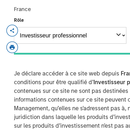
France
Rôle
NEW YORK — January 6, 2025
Morgan Stanley Investment Managem
it has filed initial registration state
Exchange Commission (SEC) for two 
(ETPs). Morgan Stanley Bitcoin Trust
Je déclare accéder à ce site web depuis
Fra
are pending regulatory approval and
conditions pour être qualifié d’
Investisseur 
vehicles that seek to track the perfor
contenues sur ce site ne sont pas destinées
cryptocurrency.
informations contenues sur ce site peuvent 
Registration statements relating to t
Management, qu’elles ne s'adressent pas à, ni
been filed with the SEC but have not
juridiction dans laquelle les produits d’inves
securities may not be sold, nor may o
sur les produits d’investissement n'est pas a