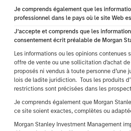
the time the respective registration 
Je comprends également que les information
This press release is being made purs
professionnel dans le pays où le site Web es
Rule 134 under the Securities Act of 
J’accepte et comprends que les informations
constitute an offer to sell or the solic
consentement écrit préalable de Morgan St
securities, nor shall there be any sale
jurisdiction in which such offer, solic
Les informations ou les opinions contenues 
prior to registration or qualification 
offre de vente ou une sollicitation d'achat de
state or jurisdiction.
proposés ni vendus à toute personne d’une juri
lois de ladite juridiction. Tous les produits 
About Morgan Stanley Investment 
restrictions sont précisées dans les prospec
Morgan Stanley Investment Managemen
Je comprends également que Morgan Stanley 
advisory affiliates, has approximatel
ce site soient exactes, complètes ou adapté
around the world and $1.8 trillion in
supervision as of September 30, 202
Morgan Stanley Investment Management impose