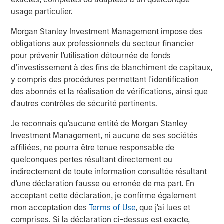
structured minority investments and control buyouts in
usage particulier.
profitable, growth-oriented companies. MSPE Asia has
offices located in Hong Kong, Shanghai, Mumbai, Seoul,
Morgan Stanley Investment Management impose des
Tokyo and New York. For further information about
obligations aux professionnels du secteur financier
Morgan Stanley Private Equity Asia, please
pour prévenir l’utilisation détournée de fonds
visit
www.morganstanley.com/im/privateequityasia
.
d’investissement à des fins de blanchiment de capitaux,
y compris des procédures permettant l'identification
des abonnés et la réalisation de vérifications, ainsi que
d'autres contrôles de sécurité pertinents.
Morgan Stanley Private Equity Asia
Je reconnais qu'aucune entité de Morgan Stanley
Morgan Stanley Private Equity Asia invests primarily in
Investment Management, ni aucune de ses sociétés
highly structured minority investments and control
affiliées, ne pourra être tenue responsable de
buyouts in growth-oriented companies located
quelconques pertes résultant directement ou
throughout the Asia-Pacific region.
indirectement de toute information consultée résultant
d’une déclaration fausse ou erronée de ma part. En
acceptant cette déclaration, je confirme également
MSIM Spokesperson
mon acceptation des
Terms of Use
, que j'ai lues et
comprises. Si la déclaration ci-dessus est exacte,