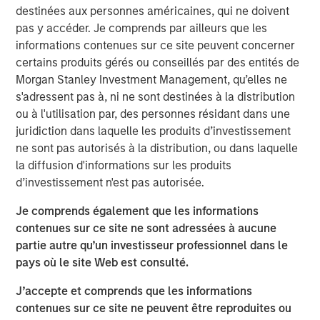
applications in repellency, surfactants and solvents.
destinées aux personnes américaines, qui ne doivent
pas y accéder. Je comprends par ailleurs que les
Mr. Xuan Wei, Chief Executive Officer of Tianhe, said, “We
informations contenues sur ce site peuvent concerner
are pleased to forge this strategic partnership with one of
certains produits gérés ou conseillés par des entités de
Asia’s leading private equity investors. MSPE Asia brings
Morgan Stanley Investment Management, qu’elles ne
deep experience adding value to companies in China
s'adressent pas à, ni ne sont destinées à la distribution
coupled with industrials expertise and global resources,
ou à l'utilisation par, des personnes résidant dans une
and we look forward to working together to expand our
juridiction dans laquelle les produits d’investissement
global market reach and increase cooperation with
ne sont pas autorisés à la distribution, ou dans laquelle
overseas partners.”
la diffusion d'informations sur les produits
Mr. Homer Sun added, “We are very excited to enter into a
d’investissement n'est pas autorisée.
long-term partnership with the outstanding management
Je comprends également que les informations
team of this Chinese specialty chemicals champion that
contenues sur ce site ne sont adressées à aucune
has developed world class R&D capabilities. We expect to
partie autre qu’un investisseur professionnel dans le
closely collaborate to support Tianhe’s transition from a
pays où le site Web est consulté.
domestic leader to a major global player in specialty
chemicals.”
J’accepte et comprends que les informations
contenues sur ce site ne peuvent être reproduites ou