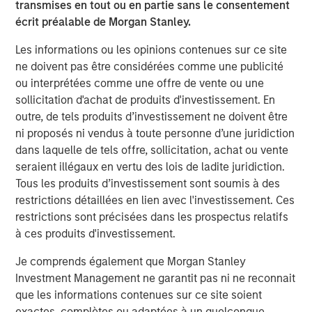
transmises en tout ou en partie sans le consentement
About Tianhe Chemicals Group
écrit préalable de Morgan Stanley.
A leading specialty chemicals producer in China, Tianhe
Les informations ou les opinions contenues sur ce site
is the largest lubricant oil additive producer in China and
ne doivent pas être considérées comme une publicité
a leading high-end specialty fluorochemical producer
ou interprétées comme une offre de vente ou une
globally. Established in 1992 in Jinzhou, Liaoning
sollicitation d'achat de produits d'investissement. En
Province, Tianhe employs more than 1,200 people with
outre, de tels produits d’investissement ne doivent être
three manufacturing bases. For more information, please
ni proposés ni vendus à toute personne d’une juridiction
visit the Company’s website at
dans laquelle de tels offre, sollicitation, achat ou vente
http://www.tianhechem.com
.
seraient illégaux en vertu des lois de ladite juridiction.
Tous les produits d’investissement sont soumis à des
restrictions détaillées en lien avec l'investissement. Ces
restrictions sont précisées dans les prospectus relatifs
About Morgan Stanley Private Equity Asia
à ces produits d'investissement.
Morgan Stanley Private Equity Asia is one of the leading
Je comprends également que Morgan Stanley
private equity investors in Asia Pacific, having invested in
Investment Management ne garantit pas ni ne reconnait
the region for over 19 years. The team has invested
que les informations contenues sur ce site soient
approximately US$2.4 billion in Asia, primarily in highly
exactes, complètes ou adaptées à un quelconque