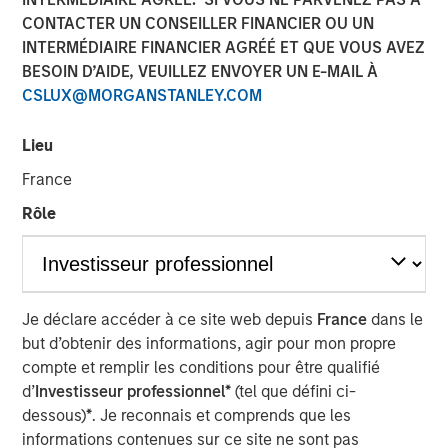
CONTACTER UN CONSEILLER FINANCIER OU UN
INTERMÉDIAIRE FINANCIER AGRÉÉ ET QUE VOUS AVEZ
BEIJING — Mar 21, 2012
BESOIN D’AIDE, VEUILLEZ ENVOYER UN E-MAIL À
CSLUX@MORGANSTANLEY.COM
Tianhe Chemicals Group (“Tianhe” or the “Company”), a
leading specialty chemicals company in China, today
Lieu
announced the closing of a strategic partnership with
Morgan Stanley Private Equity Asia (“MSPE Asia”),
France
including a US$300 million equity investment by MSPE
Rôle
Asia. In addition, Mr. Homer Sun, MSPE Asia’s Chief
Investment Officer, will join the board of the Company.
Tianhe is China’s largest producer of lubricant oil
additives and a leading global producer of specialty
Je déclare accéder à ce site web depuis
France
dans le
fluorochemicals. Tianhe’s lubricant oil additives provide
but d’obtenir des informations, agir pour mon propre
key chemical functionality such as friction reduction,
compte et remplir les conditions pour être qualifié
cleansing and heat dissipation to motor oil and other
d’
Investisseur professionnel*
(tel que défini ci-
finished lubricants. The Company also produces high-end
dessous)
*
. Je reconnais et comprends que les
specialty fluorochemicals that have a wide range of
informations contenues sur ce site ne sont pas