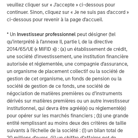
Crowley is a privately held, U.S.-owned and -operated
veuillez cliquer sur « J'accepte » ci-dessous pour
maritime, energy and logistics solutions company serving
continuer. Sinon, cliquez sur « Je ne suis pas d'accord »
commercial and government sectors with $3.4 billion in
ci-dessous pour revenir à la page d'accueil.
annual revenues, over 170 vessels mostly in the Jones
Act fleet and approximately 7,000 employees around the
* Un
Investisseur professionnel
peut désigner (tel
world – employing more U.S. mariners than any other
qu’interprété à l’annexe II, partie I, de la directive
company. The Crowley enterprise has invested more than
2014/65/UE (« MiFID »)) : (a) un établissement de crédit,
$3.2 billion in maritime transport, which is the backbone
une société d'investissement, une institution financière
of global trade and the global economy. As a global ship
autorisée et réglementée, une compagnie d'assurance,
owner-operator and services provider with more than 130
un organisme de placement collectif ou la société de
years of innovation and a commitment to sustainability,
gestion de cet organisme, un fonds de pension ou la
the company serves customers in 36 nations and island
société de gestion de ce fonds, une société de
territories through five business units:
Crowley Logistics
,
négociation de matières premières ou d’instruments
Crowley Shipping
,
Crowley Solutions
,
Crowley Wind
dérivés sur matières premières ou un autre investisseur
Services
and
Crowley Fuels
. Additional information about
institutionnel, qui devra être agréé(e) ou réglementé(e)
Crowley, its business units and subsidiaries can be found
pour opérer sur les marchés financiers ; (b) une grande
at
www.crowley.com
.
entité remplissant au moins deux des critères de taille
.
suivants à l’échelle de la société : (I) un bilan total de
About Morgan Stanley Infrastructure Partners
20 millions d'euros, (ii) un chiffre d’affaires net de