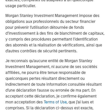
has a right-of-first refusal agreement to lease and
usage particulier.
potentially develop a wind services terminal at Port
Fourchon, Louisiana.
Morgan Stanley Investment Management impose des
obligations aux professionnels du secteur financier
“The partnership of our two companies will help lead the
pour prévenir l’utilisation détournée de fonds
growth of the wind energy sector and provide clean,
d’investissement à des fins de blanchiment de capitaux,
renewable energy for the U.S. through high-quality
y compris des procédures permettant l'identification
maritime and logistics operations and services. Our
des abonnés et la réalisation de vérifications, ainsi que
collaboration will help create not just more value as a
d'autres contrôles de sécurité pertinents.
business, but cleaner, more sustainable energy for our
communities,” said Bob Karl, Senior Vice President and
Je reconnais qu'aucune entité de Morgan Stanley
General Manager, Crowley Wind Services.
Investment Management, ni aucune de ses sociétés
affiliées, ne pourra être tenue responsable de
Crédit Agricole Corporate and Investment Bank served as
quelconques pertes résultant directement ou
financial advisor to MSIP, and Kirkland & Ellis LLP served
indirectement de toute information consultée résultant
as its legal counsel. DNB Markets served as financial
d’une déclaration fausse ou erronée de ma part. En
advisor to Crowley, and Vinson & Elkins LLP served as the
acceptant cette déclaration, je confirme également
company’s legal counsel.
mon acceptation des
Terms of Use
, que j'ai lues et
About Crowley
comprises. Si la déclaration ci-dessus est exacte,