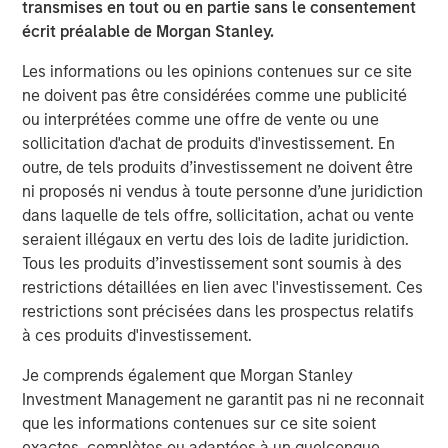
is essential to the build-out and long-term maintenance
transmises en tout ou en partie sans le consentement
of offshore wind projects and we are excited to partner
écrit préalable de Morgan Stanley.
with Crowley to provide the foundational infrastructure
Les informations ou les opinions contenues sur ce site
that will enable the development of this important
ne doivent pas être considérées comme une publicité
industry.”
ou interprétées comme une offre de vente ou une
Crowley provides wind energy solutions for the U.S.
sollicitation d'achat de produits d'investissement. En
offshore wind industry, including port operations and
outre, de tels produits d’investissement ne doivent être
terminaling, feedering vessels and operations, and
ni proposés ni vendus à toute personne d’une juridiction
project management.
dans laquelle de tels offre, sollicitation, achat ou vente
Through a public-private partnership with the
seraient illégaux en vertu des lois de ladite juridiction.
Commonwealth of Massachusetts’ Clean Energy Center
Tous les produits d’investissement sont soumis à des
and the City of Salem, Massachusetts, Crowley plans to
restrictions détaillées en lien avec l'investissement. Ces
begin construction this fall on the Salem Wind Services
restrictions sont précisées dans les prospectus relatifs
Terminal, which will support the development and
à ces produits d'investissement.
operation of offshore wind lease areas off the northeast
Je comprends également que Morgan Stanley
U.S. coast. In addition, the company is pursuing the
Investment Management ne garantit pas ni ne reconnait
development of a U.S. West Coast terminal in Eureka,
que les informations contenues sur ce site soient
California, in a public-private partnership. Crowley also
exactes, complètes ou adaptées à un quelconque