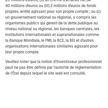
Morgan Stanley Infrastructure Partners (“MSIP”) is a
40 millions d'euros ou (iii) 2 millions d'euros de fonds
leading global private infrastructure investment platform
propres, entité agissant pour son propre compte ; ou (c)
with approximately $16 billion in assets under
un gouvernement national ou régional, y compris les
management1. Founded in 2006, MSIP has invested in a
organismes publics qui gèrent de la dette publique au
diverse portfolio of over 35 investments across transport,
niveau national ou régional, les banques centrales, les
digital infrastructure, energy transition and utilities. MSIP
institutions internationales et supranationales comme
targets assets that provide essential public goods and
la Banque Mondiale, le FMI, la BCE, la BEI et d'autres
services with the potential for value creation through
organisations internationales similaires agissant pour
active asset management. For further information about
leur propre compte.
Morgan Stanley Infrastructure Partners, please visit
Veuillez noter que la notion d’Investisseur professionnel
www.morganstanley.com/im/infrastructurepartners
.
peut ne pas être définie par l'autorité de réglementation
About Morgan Stanley Investment Management
de l'État depuis lequel le site web est consulté.
Morgan Stanley Investment Management, together with
its investment advisory affiliates, has more than 1,300
investment professionals around the world and $1.4
trillion in assets under management or supervision as of
June 30, 2023. Morgan Stanley Investment Management
strives to provide outstanding long-term investment