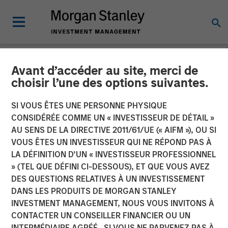
Avant d’accéder au site, merci de
NEWSROOM
choisir l’une des options suivantes.
Morgan Stanley
SI VOUS ÊTES UNE PERSONNE PHYSIQUE
Infrastructure Partners,
CONSIDÉRÉE COMME UN « INVESTISSEUR DE DÉTAIL »
AU SENS DE LA DIRECTIVE 2011/61/UE (« AIFM »), OU SI
Crowley Advance U.S. Wind
VOUS ÊTES UN INVESTISSEUR QUI NE RÉPOND PAS À
LA DÉFINITION D’UN « INVESTISSEUR PROFESSIONNEL
Energy
» (TEL QUE DÉFINI CI-DESSOUS), ET QUE VOUS AVEZ
DES QUESTIONS RELATIVES À UN INVESTISSEMENT
DANS LES PRODUITS DE MORGAN STANLEY
23 AOÛT 2023
INVESTMENT MANAGEMENT, NOUS VOUS INVITONS À
CONTACTER UN CONSEILLER FINANCIER OU UN
INTERMÉDIAIRE AGRÉÉ. SI VOUS NE PARVENEZ PAS À