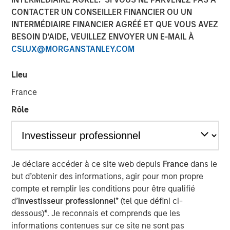
CONTACTER UN CONSEILLER FINANCIER OU UN
INTERMÉDIAIRE FINANCIER AGRÉÉ ET QUE VOUS AVEZ
NEW YORK – August 23, 2023
BESOIN D’AIDE, VEUILLEZ ENVOYER UN E-MAIL À
CSLUX@MORGANSTANLEY.COM
Morgan Stanley Investment Management (“MSIM”),
through Morgan Stanley Infrastructure Partners (“MSIP”),
Lieu
and maritime, energy and logistics solutions leader
Crowley announced today the creation of a new joint
France
venture to advance offshore wind energy solutions for the
Rôle
United States.
The joint venture will strategically combine Crowley’s
end-to-end maritime and logistics capabilities through
the newly created Crowley Wind Services Holdings, LLC
Je déclare accéder à ce site web depuis
France
dans le
(“Crowley Wind Services Holdings”), and the financial
but d’obtenir des informations, agir pour mon propre
strength and expertise of MSIP, a leader in accelerating
compte et remplir les conditions pour être qualifié
long-term, contracted growth infrastructure
d’
Investisseur professionnel*
(tel que défini ci-
opportunities.
dessous)
*
. Je reconnais et comprends que les
informations contenues sur ce site ne sont pas
Investment funds managed by MSIP, a private