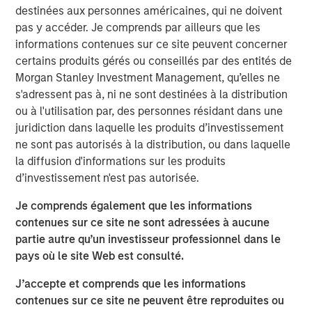
destinées aux personnes américaines, qui ne doivent
infrastructure fund platform within MSIM, will hold a
pas y accéder. Je comprends par ailleurs que les
majority stake in Crowley Wind Services Holdings, while
informations contenues sur ce site peuvent concerner
Crowley will operate the business.
certains produits gérés ou conseillés par des entités de
Morgan Stanley Investment Management, qu’elles ne
MSIP and Crowley’s partnership will focus on repurposing
s'adressent pas à, ni ne sont destinées à la distribution
and operating existing U.S. port facilities and leasing
ou à l'utilisation par, des personnes résidant dans une
them under long-term contracts to offshore wind
juridiction dans laquelle les produits d’investissement
developers. The terminals will support manufacturing,
ne sont pas autorisés à la distribution, ou dans laquelle
assembly and storage of wind farm components as well
la diffusion d'informations sur les produits
as provide developers with maritime services such as
d’investissement n'est pas autorisée.
Jones Act-compliant feedering vessels to transport
components from ports to offshore wind installations.
Je comprends également que les informations
contenues sur ce site ne sont adressées à aucune
“In our view, the U.S. offshore wind industry is in its early
partie autre qu’un investisseur professionnel dans le
stages with ambitious goals to develop 30 gigawatts of
pays où le site Web est consulté.
capacity from offshore wind by 2030 and unlock a
pathway to 110 gigawatts by 2050,” said Daniel Sailors,
J’accepte et comprends que les informations
Managing Director, MSIP. “We believe port infrastructure
contenues sur ce site ne peuvent être reproduites ou