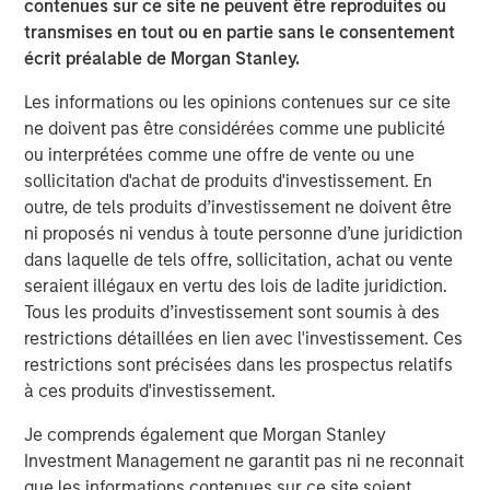
contenues sur ce site ne peuvent être reproduites ou
Commenting on the investment, Pedro Teixeira, Managing
transmises en tout ou en partie sans le consentement
Director of Morgan Stanley and Co-Head of MSTV, said:
écrit préalable de Morgan Stanley.
“We are excited to begin our partnership with Clip after
following the company for several years. Clip is a pioneer
Les informations ou les opinions contenues sur ce site
in leveraging new technologies to drive financial
ne doivent pas être considérées comme une publicité
inclusion in Mexico. We are delighted to partner with
ou interprétées comme une offre de vente ou une
Adolfo and the Clip team to support the rapid, strategic
sollicitation d'achat de produits d'investissement. En
growth of the business. Clip has a deeply experienced
outre, de tels produits d’investissement ne doivent être
and passionate management team, a unique culture
ni proposés ni vendus à toute personne d’une juridiction
focused on delivering a differentiated customer
dans laquelle de tels offre, sollicitation, achat ou vente
experience and a strong track record of performance. We
seraient illégaux en vertu des lois de ladite juridiction.
look forward to its continued momentum in
Tous les produits d’investissement sont soumis à des
democratizing payments."
restrictions détaillées en lien avec l'investissement. Ces
restrictions sont précisées dans les prospectus relatifs
MSTV and the leading West-Coast mutual fund manager
à ces produits d'investissement.
join Clip’s premier list of investors which include General
Atlantic, Ribbit Capital, Goldman Sachs, Softbank Latin
Je comprends également que Morgan Stanley
America Fund, Viking Global Investors, Dalus Capital,
Investment Management ne garantit pas ni ne reconnait
Banorte, Televisa, Visa, Amex Ventures, Angel Ventures
que les informations contenues sur ce site soient