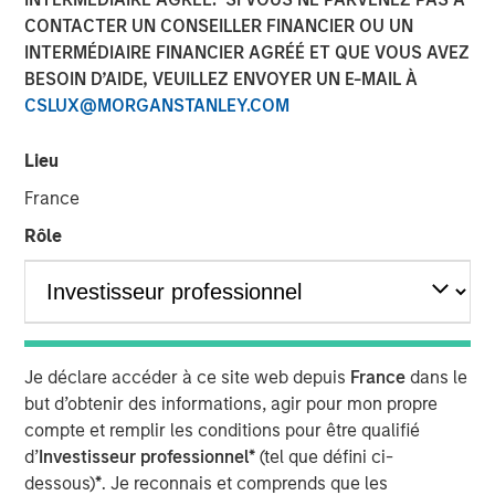
CONTACTER UN CONSEILLER FINANCIER OU UN
MEXICO CITY, NEW YORK — June 19, 2024
INTERMÉDIAIRE FINANCIER AGRÉÉ ET QUE VOUS AVEZ
Clip, Mexico's leading digital payments and commerce
BESOIN D’AIDE, VEUILLEZ ENVOYER UN E-MAIL À
enablement platform, today announced that it has
CSLUX@MORGANSTANLEY.COM
secured an investment round of US$100 million from
investment funds managed by Morgan Stanley Tactical
Lieu
Value (“MSTV”) and from one of the largest, most
France
experienced West-Coast mutual fund managers. The
investment values Clip in line with the Series D round
Rôle
completed in 2021.
Since its inception in 2012, Clip has built a complete
portfolio of purpose-built payments, financial services
and software solutions for small and mid-sized
Je déclare accéder à ce site web depuis
France
dans le
businesses (SMBs) in Mexico, becoming the country’s
but d’obtenir des informations, agir pour mon propre
largest digital payments and commerce enablement
compte et remplir les conditions pour être qualifié
platform by merchants served. Clip currently offers
d’
Investisseur professionnel*
(tel que défini ci-
products and services spanning software and hardware,
dessous)
*
. Je reconnais et comprends que les
which enable SMBs to grow their business by accepting