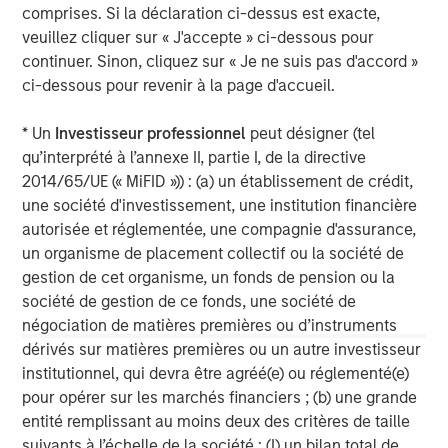
to invest across asset classes, sectors and geographies,
comprises. Si la déclaration ci-dessus est exacte,
Morgan Stanley Tactical Value is able to tailor bespoke
veuillez cliquer sur « J'accepte » ci-dessous pour
solutions to meet unique strategic and financial
continuer. Sinon, cliquez sur « Je ne suis pas d'accord »
objectives. The team's expertise, including deep
ci-dessous pour revenir à la page d'accueil.
structuring experience, is complemented by Morgan
Stanley's extensive network and global capabilities to
* Un
Investisseur professionnel
peut désigner (tel
drive differentiated capital solutions for companies,
qu’interprété à l’annexe II, partie I, de la directive
founders, sponsors, and stakeholders.
2014/65/UE (« MiFID »)) : (a) un établissement de crédit,
une société d'investissement, une institution financière
For more information, please visit
autorisée et réglementée, une compagnie d'assurance,
www.morganstanley.com/im/tacticalvalue
.
un organisme de placement collectif ou la société de
gestion de cet organisme, un fonds de pension ou la
Morgan Stanley Tactical Value
société de gestion de ce fonds, une société de
Morgan Stanley Tactical Value is an investment platform
négociation de matières premières ou d’instruments
targeting private, long-term and likely illiquid investments.
dérivés sur matières premières ou un autre investisseur
institutionnel, qui devra être agréé(e) ou réglementé(e)
pour opérer sur les marchés financiers ; (b) une grande
entité remplissant au moins deux des critères de taille
MSIM Spokesperson
suivants à l’échelle de la société : (I) un bilan total de