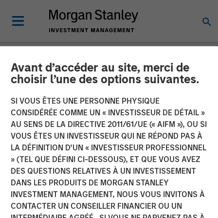
Avant d’accéder au site, merci de
NEWSROOM
choisir l’une des options suivantes.
Mexican Fintech Unicorn
SI VOUS ÊTES UNE PERSONNE PHYSIQUE
Clip Announces US$100
CONSIDÉRÉE COMME UN « INVESTISSEUR DE DÉTAIL »
AU SENS DE LA DIRECTIVE 2011/61/UE (« AIFM »), OU SI
Million Investment
VOUS ÊTES UN INVESTISSEUR QUI NE RÉPOND PAS À
LA DÉFINITION D’UN « INVESTISSEUR PROFESSIONNEL
» (TEL QUE DÉFINI CI-DESSOUS), ET QUE VOUS AVEZ
19 JUIN 2024
DES QUESTIONS RELATIVES À UN INVESTISSEMENT
DANS LES PRODUITS DE MORGAN STANLEY
INVESTMENT MANAGEMENT, NOUS VOUS INVITONS À
CONTACTER UN CONSEILLER FINANCIER OU UN
INTERMÉDIAIRE AGRÉÉ. SI VOUS NE PARVENEZ PAS À