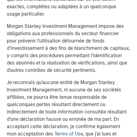
Mexico and Endeavor Catalyst, among others.
exactes, complètes ou adaptées à un quelconque
usage particulier.
About Clip
Morgan Stanley Investment Management impose des
Clip is the leading commerce and digital payments
obligations aux professionnels du secteur financier
platform that is empowering businesses in Mexico to
pour prévenir l’utilisation détournée de fonds
interact and transact with its consumers more effectively
d’investissement à des fins de blanchiment de capitaux,
through innovative technologies, best-in-class customer
y compris des procédures permettant l'identification
service, and the ability to accept all payment methods
des abonnés et la réalisation de vérifications, ainsi que
digitally. The company has offices in Mexico City and
d'autres contrôles de sécurité pertinents.
Buenos Aires.
Je reconnais qu'aucune entité de Morgan Stanley
For more information, please visit
www.payclip.com
or
Investment Management, ni aucune de ses sociétés
www.clip.mx
affiliées, ne pourra être tenue responsable de
About Morgan Stanley Tactical Value
quelconques pertes résultant directement ou
indirectement de toute information consultée résultant
Morgan Stanley Tactical Value is the flexible, non-control
d’une déclaration fausse ou erronée de ma part. En
private investment platform within Morgan Stanley
acceptant cette déclaration, je confirme également
Investment Management (MSIM). With a broad mandate
mon acceptation des
Terms of Use
, que j'ai lues et