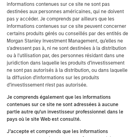
informations contenues sur ce site ne sont pas
digital payments, selling online, obtaining credit and
destinées aux personnes américaines, qui ne doivent
simplifying their operations. Clip intends to leverage the
pas y accéder. Je comprends par ailleurs que les
new funds to accelerate product development initiatives
informations contenues sur ce site peuvent concerner
for further growth in support of its mission to drive
certains produits gérés ou conseillés par des entités de
financial inclusion in Mexico through innovative
Morgan Stanley Investment Management, qu’elles ne
technology solutions.
s'adressent pas à, ni ne sont destinées à la distribution
“The investment from these two globally renowned
ou à l'utilisation par, des personnes résidant dans une
investors is a testament to Clip’s opportunity to continue
juridiction dans laquelle les produits d’investissement
to lead the digital transformation of Mexico’s commerce
ne sont pas autorisés à la distribution, ou dans laquelle
ecosystem, and more broadly, provides even further
la diffusion d'informations sur les produits
validation of our mission to open access to digital
d’investissement n'est pas autorisée.
payments, financial services and technology solutions to
Je comprends également que les informations
all SMBs in the country,” said Adolfo Babatz, Clip’s
contenues sur ce site ne sont adressées à aucune
Founder and CEO. “We are excited to leverage this
partie autre qu’un investisseur professionnel dans le
financing round to continue to expand and strengthen our
pays où le site Web est consulté.
offerings to empower more stakeholders across Mexico’s
economy.”
J’accepte et comprends que les informations