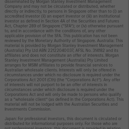
disseminated by Morgan Stanley Investment Management
Company and may not be circulated or distributed, whether
directly or indirectly, to persons in Singapore other than to (i) an
accredited investor (ii) an expert investor or (iii) an institutional
investor as defined in Section 4A of the Securities and Futures
Act, Chapter 289 of Singapore (“SFA”); or (iv) otherwise pursuant
to, and in accordance with the conditions of, any other
applicable provision of the SFA. This publication has not been
reviewed by the Monetary Authority of Singapore. Australia: This
material is provided by Morgan Stanley Investment Management
(Australia) Pty Ltd ABN 22122040037, AFSL No. 314182 and its
affiliates and does not constitute an offer of interests. Morgan
Stanley Investment Management (Australia) Pty Limited
arranges for MSIM affiliates to provide financial services to
Australian wholesale clients. Interests will only be offered in
circumstances under which no disclosure is required under the
Corporations Act 2001 (Cth) (the “Corporations Act”). Any offer
of interests will not purport to be an offer of interests in
circumstances under which disclosure is required under the
Corporations Act and will only be made to persons who qualify
as a “wholesale client” (as defined in the Corporations Act). This
material will not be lodged with the Australian Securities and
Investments Commission.
Japan: For professional investors, this document is circulated or
distributed for informational purposes only. For those who are
not professional investors, this document is provided in relation