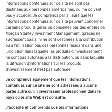
informations contenues sur ce site ne sont pas
increasingly optimistic. After a period of volatility and
destinées aux personnes américaines, qui ne doivent
adjustment, global commodity markets may be poised to
pas y accéder. Je comprends par ailleurs que les
benefit from a confluence of positive trends in the new
informations contenues sur ce site peuvent concerner
year. Let’s review the major themes shaping each sector.
certains produits gérés ou conseillés par des entités de
Energy markets seeking stability amid transition
Morgan Stanley Investment Management, qu’elles ne
Energy commodities enter 2026 at an interesting
s'adressent pas à, ni ne sont destinées à la distribution
crossroads. On one hand, oil and gas markets have
ou à l'utilisation par, des personnes résidant dans une
abundant supply and somewhat softer pricing. On the
juridiction dans laquelle les produits d’investissement
other hand, the ongoing energy transition is accelerating
ne sont pas autorisés à la distribution, ou dans laquelle
investment in new energy sources.
la diffusion d'informations sur les produits
d’investissement n'est pas autorisée.
The good news is that lower fossil fuel prices have
helped ease global inflation and provided economic relief
Je comprends également que les informations
for consumers and businesses. Oil prices declined
contenues sur ce site ne sont adressées à aucune
through 2025 due to a growing supply glut, and we think
partie autre qu’un investisseur professionnel dans le
prices could remain moderate in 2026. That would keep
pays où le site Web est consulté.
fuel costs manageable for industry.
J’accepte et comprends que les informations