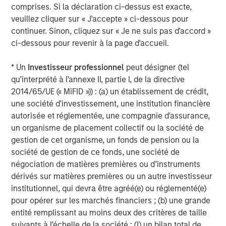
Building out renewable power and electric transport
comprises. Si la déclaration ci-dessus est exacte,
requires vast quantities of industrial metals and
veuillez cliquer sur « J'accepte » ci-dessous pour
materials. Copper, aluminum, lithium, nickel and cobalt
continuer. Sinon, cliquez sur « Je ne suis pas d'accord »
are seeing robust demand from the production of electric
ci-dessous pour revenir à la page d'accueil.
cars, batteries, solar panels, wind turbines and upgraded
electric grids.
* Un
Investisseur professionnel
peut désigner (tel
qu’interprété à l’annexe II, partie I, de la directive
In China, Europe and the US, strong investment in
2014/65/UE (« MiFID »)) : (a) un établissement de crédit,
renewable energy and associated infrastructure has
une société d'investissement, une institution financière
already boosted demand for base metals like aluminum,
autorisée et réglementée, une compagnie d'assurance,
critical for lightweight vehicles and grid equipment, and
un organisme de placement collectif ou la société de
copper, essential for electrical wiring in solar farms and
gestion de cet organisme, un fonds de pension ou la
EVs. That trend is expected to continue into 2026 as
société de gestion de ce fonds, une société de
countries race to expand green capacity and meet
négociation de matières premières ou d’instruments
climate targets.
dérivés sur matières premières ou un autre investisseur
institutionnel, qui devra être agréé(e) ou réglementé(e)
Industrial metals poised to benefit from growth
pour opérer sur les marchés financiers ; (b) une grande
Along with green investments, infrastructure spending
entité remplissant au moins deux des critères de taille
continues as global growth stabilizes. Industrial metals
suivants à l’échelle de la société : (I) un bilan total de