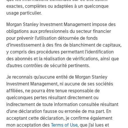
other commodities stand to gain.
exactes, complètes ou adaptées à un quelconque
Accelerating energy transition fueling new demand
usage particulier.
Perhaps the brightest spot in the commodity outlook is
Morgan Stanley Investment Management impose des
accelerating investment in the energy transition.
obligations aux professionnels du secteur financier
Worldwide, governments and companies are channeling
pour prévenir l’utilisation détournée de fonds
unprecedented capital into renewable energy, clean
d’investissement à des fins de blanchiment de capitaux,
technologies and grid infrastructure.
y compris des procédures permettant l'identification
According to the International Energy Agency, global
des abonnés et la réalisation de vérifications, ainsi que
energy sector investment is set to reach a record
d'autres contrôles de sécurité pertinents.
$3.3 trillion in 2025, with roughly two-thirds going into
Je reconnais qu'aucune entité de Morgan Stanley
clean energy technologies—renewables, power grids,
Investment Management, ni aucune de ses sociétés
energy storage and low carbon fuels. In a remarkable
affiliées, ne pourra être tenue responsable de
shift, that would double the investment going into fossil
quelconques pertes résultant directement ou
fuel supply, when a decade ago, clean energy was less
indirectement de toute information consultée résultant
than half of energy spending. Solar power alone is
d’une déclaration fausse ou erronée de ma part. En
attracting around $450 billion annually, more than any
acceptant cette déclaration, je confirme également
other energy technology.
mon acceptation des
Terms of Use
, que j'ai lues et