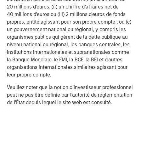
and minerals, the backbone of construction and
20 millions d'euros, (ii) un chiffre d’affaires net de
manufacturing, may be on track to demonstrate
40 millions d'euros ou (iii) 2 millions d'euros de fonds
resilience in 2026. Despite some headwinds in recent
propres, entité agissant pour son propre compte ; ou (c)
years from China’s property sector slowdown, base
un gouvernement national ou régional, y compris les
metals have held up relatively well and even rallied in late
organismes publics qui gèrent de la dette publique au
2025. Metals like copper, aluminum and tin are positioned
niveau national ou régional, les banques centrales, les
for solid demand.
institutions internationales et supranationales comme
The World Bank observed that resilient activity in major
la Banque Mondiale, le FMI, la BCE, la BEI et d'autres
economies plus strong renewable investment have
organisations internationales similaires agissant pour
boosted demand for these metals, helping push base
leur propre compte.
metal prices higher in 2025. Going into 2026, we expect
Veuillez noter que la notion d’Investisseur professionnel
base metal prices to remain broadly stable or even rise
peut ne pas être définie par l'autorité de réglementation
modestly, reflecting this firm demand base.
de l'État depuis lequel le site web est consulté.
Precious metals shining with safe-haven appeal
Beyond fuels and industrial inputs, precious metals are
another key sector with a potentially bright outlook for
2026. Gold and silver have been standout performers,
recently hitting all-time highs amid global uncertainty.