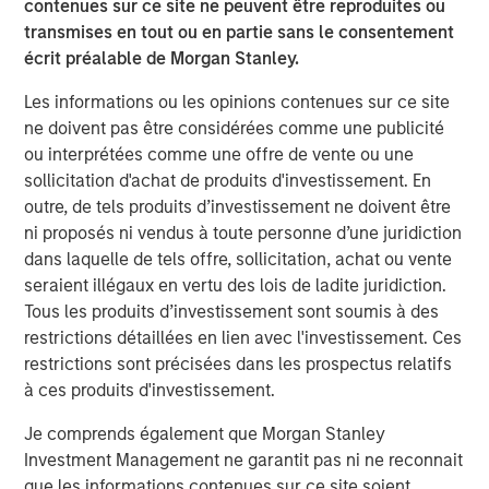
Lower energy input costs act like a tax cut for the global
contenues sur ce site ne peuvent être reproduites ou
economy, boosting consumption and freeing up
transmises en tout ou en partie sans le consentement
resources for growth. Even after recent price drops, oil
écrit préalable de Morgan Stanley.
prices are still higher than pre-pandemic levels,
Les informations ou les opinions contenues sur ce site
underscoring that we haven’t entered a deflationary bust.
ne doivent pas être considérées comme une publicité
Instead, the energy market may be stabilizing at a new
ou interprétées comme une offre de vente ou une
equilibrium that helps to balance producer and consumer
sollicitation d'achat de produits d'investissement. En
interests.
outre, de tels produits d’investissement ne doivent être
Crucially, a slight cooling in oil demand growth partly
ni proposés ni vendus à toute personne d’une juridiction
reflects positive structural change: electric vehicle (EV)
dans laquelle de tels offre, sollicitation, achat ou vente
adoption and efficiency improvements. Global EV sales
seraient illégaux en vertu des lois de ladite juridiction.
are breaking records, with more than 20 million EVs
Tous les produits d’investissement sont soumis à des
expected to be sold in 2025—over one-quarter of all new
restrictions détaillées en lien avec l'investissement. Ces
cars. While this rapid electrification of transport is
restrictions sont précisées dans les prospectus relatifs
reducing long-term oil demand growth, it brings a silver
à ces produits d'investissement.
lining for commodities: EVs and renewable energy
Je comprends également que Morgan Stanley
systems require significant amounts of metals and new
Investment Management ne garantit pas ni ne reconnait
infrastructure. Overall, though oil may cede some ground,
que les informations contenues sur ce site soient