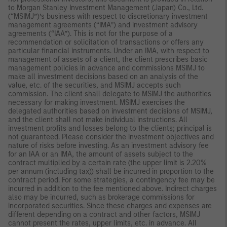
to Morgan Stanley Investment Management (Japan) Co., Ltd.
(“MSIMJ”)’s business with respect to discretionary investment
management agreements (“IMA”) and investment advisory
agreements (“IAA”). This is not for the purpose of a
recommendation or solicitation of transactions or offers any
particular financial instruments. Under an IMA, with respect to
management of assets of a client, the client prescribes basic
management policies in advance and commissions MSIMJ to
make all investment decisions based on an analysis of the
value, etc. of the securities, and MSIMJ accepts such
commission. The client shall delegate to MSIMJ the authorities
necessary for making investment. MSIMJ exercises the
delegated authorities based on investment decisions of MSIMJ,
and the client shall not make individual instructions. All
investment profits and losses belong to the clients; principal is
not guaranteed. Please consider the investment objectives and
nature of risks before investing. As an investment advisory fee
for an IAA or an IMA, the amount of assets subject to the
contract multiplied by a certain rate (the upper limit is 2.20%
per annum (including tax)) shall be incurred in proportion to the
contract period. For some strategies, a contingency fee may be
incurred in addition to the fee mentioned above. Indirect charges
also may be incurred, such as brokerage commissions for
incorporated securities. Since these charges and expenses are
different depending on a contract and other factors, MSIMJ
cannot present the rates, upper limits, etc. in advance. All