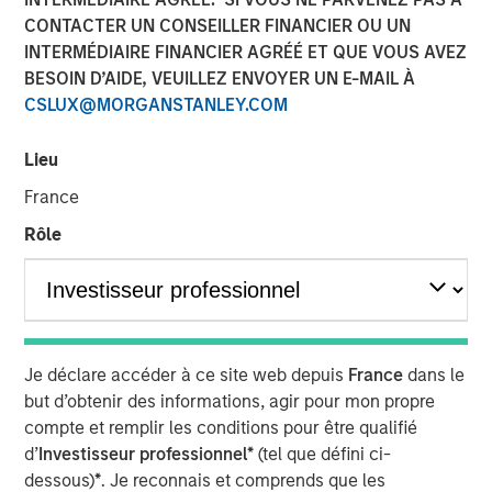
CONTACTER UN CONSEILLER FINANCIER OU UN
Optimism in 2026
INTERMÉDIAIRE FINANCIER AGRÉÉ ET QUE VOUS AVEZ
BESOIN D’AIDE, VEUILLEZ ENVOYER UN E-MAIL À
12 DÉCEMBRE 2025
CSLUX@MORGANSTANLEY.COM
Lieu
France
The Authors
Rôle
Gregory Liebl, CFA
Executive Director
Adam Swinney, CFA
Vice President
Je déclare accéder à ce site web depuis
France
dans le
but d’obtenir des informations, agir pour mon propre
compte et remplir les conditions pour être qualifié
d’
Investisseur professionnel*
(tel que défini ci-
dessous)
*
. Je reconnais et comprends que les
The outlook for broad commodities in 2026 appears