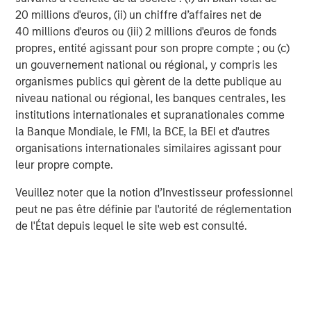
20 millions d'euros, (ii) un chiffre d’affaires net de
High After-Tax Yields
. As chart 1 suggests, muni yields
40 millions d'euros ou (iii) 2 millions d'euros de fonds
compare favorably to investment grade corporates. Chart
propres, entité agissant pour son propre compte ; ou (c)
2 further illustrates how taxable equivalent muni
1
un gouvernement national ou régional, y compris les
yields
eclipse all other major domestic bond sectors:
organismes publics qui gèrent de la dette publique au
first high-yield munis as they compare with their
niveau national ou régional, les banques centrales, les
counterpart high-yield corporate bonds, and then the
institutions internationales et supranationales comme
muni index with the corporate index, the U.S. Aggregate
la Banque Mondiale, le FMI, la BCE, la BEI et d'autres
and U.S. Treasurys.
organisations internationales similaires agissant pour
leur propre compte.
Muni yields surpass those in other bond
Veuillez noter que la notion d’Investisseur professionnel
sectors. Yield-to-Worst and Taxable-
peut ne pas être définie par l'autorité de réglementation
Equivalent Yields for Municipal Indexes
de l'État depuis lequel le site web est consulté.
Exhibit 2