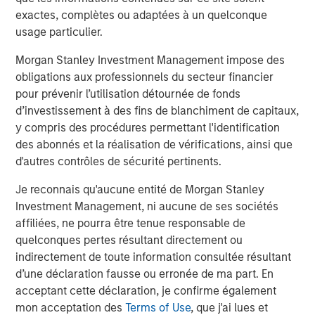
included tariff uncertainty and the federal government
exactes, complètes ou adaptées à un quelconque
shutdown. The muni market endured an additional level
usage particulier.
of uncertainty in the first half of the year as the “One Big
Morgan Stanley Investment Management impose des
Beautiful Bill” Act threatened the municipal bond tax
obligations aux professionnels du secteur financier
exemption. While the muni tax exemption was ultimately
pour prévenir l’utilisation détournée de fonds
left untouched, a lot of issuance was pulled forward to
d’investissement à des fins de blanchiment de capitaux,
the first half of the year to get ahead of any potential
y compris des procédures permettant l'identification
changes, resulting in a challenging technical environment
des abonnés et la réalisation de vérifications, ainsi que
and muni market underperformance. Predictions about
d'autres contrôles de sécurité pertinents.
policy-induced volatility are notoriously risky, and while
we are anticipating record municipal issuance in 2026,
Je reconnais qu'aucune entité de Morgan Stanley
we anticipate fewer disruptions along those lines for the
Investment Management, ni aucune de ses sociétés
year.
affiliées, ne pourra être tenue responsable de
quelconques pertes résultant directement ou
Fed Easing
. For 2026, we forecast steady-to-improving
indirectement de toute information consultée résultant
economic performance supported by modest growth
d’une déclaration fausse ou erronée de ma part. En
comparable to this year’s 1.75% increase in real GDP, with
acceptant cette déclaration, je confirme également
inflation reasonably contained near 2025’s yearend level
mon acceptation des
Terms of Use
, que j'ai lues et
of 3%. The new Fed Chair, whose first meeting will be in