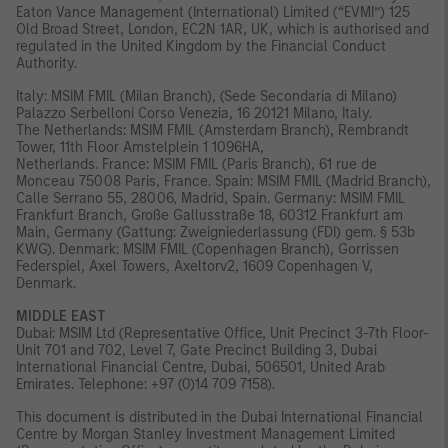
Eaton Vance Management (International) Limited (“EVMI”) 125
Old Broad Street, London, EC2N 1AR, UK, which is authorised and
regulated in the United Kingdom by the Financial Conduct
Authority.
Italy: MSIM FMIL (Milan Branch), (Sede Secondaria di Milano)
Palazzo Serbelloni Corso Venezia, 16 20121 Milano, Italy.
The Netherlands: MSIM FMIL (Amsterdam Branch), Rembrandt
Tower, 11th Floor Amstelplein 1 1096HA,
Netherlands. France: MSIM FMIL (Paris Branch), 61 rue de
Monceau 75008 Paris, France. Spain: MSIM FMIL (Madrid Branch),
Calle Serrano 55, 28006, Madrid, Spain. Germany: MSIM FMIL
Frankfurt Branch, Große Gallusstraße 18, 60312 Frankfurt am
Main, Germany (Gattung: Zweigniederlassung (FDI) gem. § 53b
KWG). Denmark: MSIM FMIL (Copenhagen Branch), Gorrissen
Federspiel, Axel Towers, Axeltorv2, 1609 Copenhagen V,
Denmark.
MIDDLE EAST
Dubai: MSIM Ltd (Representative Office, Unit Precinct 3-7th Floor-
Unit 701 and 702, Level 7, Gate Precinct Building 3, Dubai
International Financial Centre, Dubai, 506501, United Arab
Emirates. Telephone: +97 (0)14 709 7158).
This document is distributed in the Dubai International Financial
Centre by Morgan Stanley Investment Management Limited