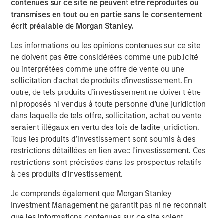
contenues sur ce site ne peuvent être reproduites ou
Exhibit 1
transmises en tout ou en partie sans le consentement
écrit préalable de Morgan Stanley.
Les informations ou les opinions contenues sur ce site
ne doivent pas être considérées comme une publicité
ou interprétées comme une offre de vente ou une
sollicitation d'achat de produits d'investissement. En
outre, de tels produits d’investissement ne doivent être
ni proposés ni vendus à toute personne d’une juridiction
dans laquelle de tels offre, sollicitation, achat ou vente
Source: Bloomberg & Refinitiv as of November 30, 2025. Taxable-
seraient illégaux en vertu des lois de ladite juridiction.
equivalent yields is calculated assuming a federal tax rate of
Tous les produits d’investissement sont soumis à des
40.80% -- details and index definition below. For illustrative
restrictions détaillées en lien avec l'investissement. Ces
purposes only. It is not possible to invest directly in an index.
restrictions sont précisées dans les prospectus relatifs
Past performance is not indicative of future results
.
à ces produits d'investissement.
Significant Headwinds from Washington in 2025 Should
Je comprends également que Morgan Stanley
Dissipate in 2026.
In 2025, bond investors had to
Investment Management ne garantit pas ni ne reconnait
contend with major headwinds from Washington that
que les informations contenues sur ce site soient