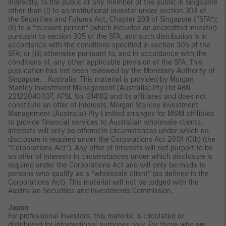
indirectly, to the public or any member of the public in Singapore
other than (i) to an institutional investor under section 304 of
the Securities and Futures Act, Chapter 289 of Singapore (“SFA”);
(ii) to a “relevant person” (which includes an accredited investor)
pursuant to section 305 of the SFA, and such distribution is in
accordance with the conditions specified in section 305 of the
SFA; or (iii) otherwise pursuant to, and in accordance with the
conditions of, any other applicable provision of the SFA. This
publication has not been reviewed by the Monetary Authority of
Singapore. Australia: This material is provided by Morgan
Stanley Investment Management (Australia) Pty Ltd ABN
22122040037, AFSL No. 314182 and its affiliates and does not
constitute an offer of interests. Morgan Stanley Investment
Management (Australia) Pty Limited arranges for MSIM affiliates
to provide financial services to Australian wholesale clients.
Interests will only be offered in circumstances under which no
disclosure is required under the Corporations Act 2001 (Cth) (the
“Corporations Act”). Any offer of interests will not purport to be
an offer of interests in circumstances under which disclosure is
required under the Corporations Act and will only be made to
persons who qualify as a “wholesale client” (as defined in the
Corporations Act). This material will not be lodged with the
Australian Securities and Investments Commission.
Japan
For professional investors, this material is circulated or
distributed for informational purposes only. For those who are