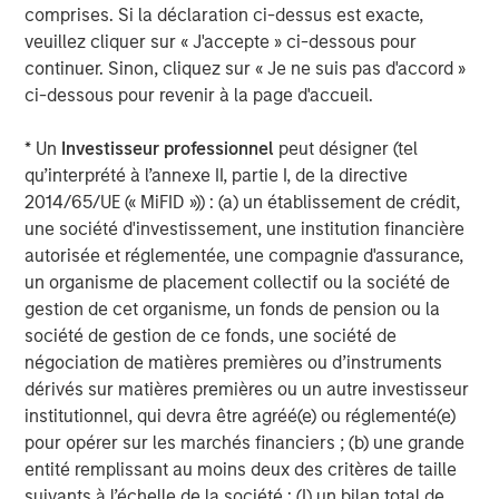
comprises. Si la déclaration ci-dessus est exacte,
June, will likely be willing to let inflation run a little hotter
veuillez cliquer sur « J'accepte » ci-dessous pour
in order to get rates closer to neutral by the end of 2026.
continuer. Sinon, cliquez sur « Je ne suis pas d'accord »
However, if the new Chair pushes for more than the two
ci-dessous pour revenir à la page d'accueil.
rate cuts priced into the market right now, persuading the
rest of the FOMC could be a challenge. In this monetary
* Un
Investisseur professionnel
peut désigner (tel
policy environment, our base case entering 2026 is a
qu’interprété à l’annexe II, partie I, de la directive
steepening yield curve, with the short end falling while
2014/65/UE (« MiFID »)) : (a) un établissement de crédit,
10-year U.S. Treasurys trade in a range between 4.00%
une société d'investissement, une institution financière
and 4.50%. However, we are closely watching the current
autorisée et réglementée, une compagnie d'assurance,
opposing forces of potentially weaker employment and
un organisme de placement collectif ou la société de
sticky inflation, which could move our base case should
gestion de cet organisme, un fonds de pension ou la
one factor become a more prominent driver of the
société de gestion de ce fonds, une société de
economy as the year progresses.
négociation de matières premières ou d’instruments
dérivés sur matières premières ou un autre investisseur
Given the relatively benign policy and interest rate
institutionnel, qui devra être agréé(e) ou réglementé(e)
environment we foresee for 2026, the following are our
pour opérer sur les marchés financiers ; (b) une grande
thoughts on why munis now appear particularly
entité remplissant au moins deux des critères de taille
attractive:
suivants à l’échelle de la société : (I) un bilan total de