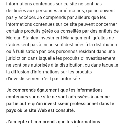
long end of the yield curve. Longer-term munis
informations contenues sur ce site ne sont pas
underperformed significantly in the first half, but came
destinées aux personnes américaines, qui ne doivent
roaring back in the second half. The pattern was reversed
pas y accéder. Je comprends par ailleurs que les
for the shorter end of the curve, as the first half of the
informations contenues sur ce site peuvent concerner
year outpaced the second half. The good news is that we
certains produits gérés ou conseillés par des entités de
believe the muni market for 2026 is offering much the
Morgan Stanley Investment Management, qu’elles ne
same potential for strong gains that attracted investors in
s'adressent pas à, ni ne sont destinées à la distribution
the latter half of 2025.
ou à l'utilisation par, des personnes résidant dans une
juridiction dans laquelle les produits d’investissement
The Muni Curve Remains Steep from a Historical
ne sont pas autorisés à la distribution, ou dans laquelle
Perspective
: As the chart below shows, 20-year AA rated
la diffusion d'informations sur les produits
1
munis currently have a taxable-equivalent yield
of just
d’investissement n'est pas autorisée.
under 7% -- 171 basis points (bps) higher than the
comparable 20-year AA corporate, and substantially
Je comprends également que les informations
above its own 10-year average.
contenues sur ce site ne sont adressées à aucune
partie autre qu’un investisseur professionnel dans le
pays où le site Web est consulté.
A steep yield curve signals attractive muni
yields at long end.
J’accepte et comprends que les informations