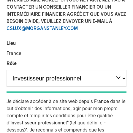
in 2026
CONTACTER UN CONSEILLER FINANCIER OU UN
INTERMÉDIAIRE FINANCIER AGRÉÉ ET QUE VOUS AVEZ
BESOIN D’AIDE, VEUILLEZ ENVOYER UN E-MAIL À
26 DÉCEMBRE 2025
CSLUX@MORGANSTANLEY.COM
Lieu
The Author
France
Rôle
Craig R. Brandon
Managing Director
Je déclare accéder à ce site web depuis
France
dans le
Steep Muni Yield Curve Highlights Potential Gains in
but d’obtenir des informations, agir pour mon propre
2026.
compte et remplir les conditions pour être qualifié
The story of the municipal bond market for 2025 was a
d’
Investisseur professionnel*
(tel que défini ci-
tale of two distinctly different halves, especially for the
dessous)
*
. Je reconnais et comprends que les