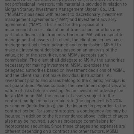
not professional investors, this material is provided in relation to
Morgan Stanley Investment Management (Japan) Co., Ltd.
(“MSIMJ”)’s business with respect to discretionary investment
management agreements (“IMA”) and investment advisory
agreements (“IAA”). This is not for the purpose of a
recommendation or solicitation of transactions or offers any
particular financial instruments. Under an IMA, with respect to
management of assets of a client, the client prescribes basic
management policies in advance and commissions MSIMJ to
make all investment decisions based on an analysis of the
value, etc. of the securities, and MSIMJ accepts such
commission. The client shall delegate to MSIMJ the authorities
necessary for making investment. MSIMJ exercises the
delegated authorities based on investment decisions of MSIMJ,
and the client shall not make individual instructions. All
investment profits and losses belong to the clients; principal is
not guaranteed. Please consider the investment objectives and
nature of risks before investing. As an investment advisory fee
for an IAA or an IMA, the amount of assets subject to the
contract multiplied by a certain rate (the upper limit is 2.20%
per annum (including tax)) shall be incurred in proportion to the
contract period. For some strategies, a contingency fee may be
incurred in addition to the fee mentioned above. Indirect charges
also may be incurred, such as brokerage commissions for
incorporated securities. Since these charges and expenses are
different depending on a contract and other factors, MSIMJ