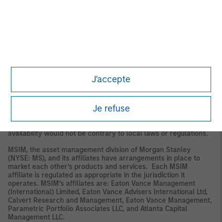
licensed, framed, distributed or transmitted or any of its
contents disclosed to third parties without the Firm’s express
written consent. This material may not be linked to unless such
hyperlink is for personal and non-commercial use. All
information contained herein is proprietary and is protected
under copyright and other applicable law.
Eaton Vance, Atlanta Capital, Parametric and Calvert are part of
Morgan Stanley Investment Management. Morgan Stanley
J'accepte
Investment Management is the asset management division of
Morgan Stanley.
Je refuse
DISTRIBUTION
This material is only intended for and will only be distributed to
persons resident in jurisdictions where such distribution or
availability would not be contrary to local laws or regulations.
MSIM, the asset management division of Morgan Stanley
(NYSE: MS), and its affiliates have arrangements in place to
market each other’s products and services. Each MSIM
affiliate is regulated as appropriate in the jurisdiction it
operates. MSIM’s affiliates are: Eaton Vance Management
(International) Limited, Eaton Vance Advisers International Ltd,
Calvert Research and Management, Eaton Vance Management,
Parametric Portfolio Associates LLC, and Atlanta Capital
Management LLC.