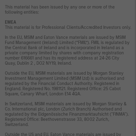
This material has been issued by any one or more of the
following entities:
EMEA
This material is for Professional Clients/Accredited Investors only.
In the EU, MSIM and Eaton Vance materials are issued by MSIM
Fund Management (Ireland) Limited (“FMIL”). FMIL is regulated by
the Central Bank of Ireland and is incorporated in Ireland as a
private company limited by shares with company registration
number 616661 and has its registered address at 24-26 City
Quay, Dublin 2 , DO2 NY19, Ireland.
Outside the EU, MSIM materials are issued by Morgan Stanley
Investment Management Limited (MSIM Ltd) is authorised and
regulated by the Financial Conduct Authority. Registered in
England. Registered No. 1981121. Registered Ofﬁce: 25 Cabot
Square, Canary Wharf, London E14 4QA.
In Switzerland, MSIM materials are issued by Morgan Stanley &
Co. International plc, London (Zurich Branch) Authorised and
regulated by the Eidgenössische Finanzmarktaufsicht ("FINMA").
Registered Office: Beethovenstrasse 33, 8002 Zurich,
Switzerland.
Outside the US and EU, Eaton Vance materials are issued by