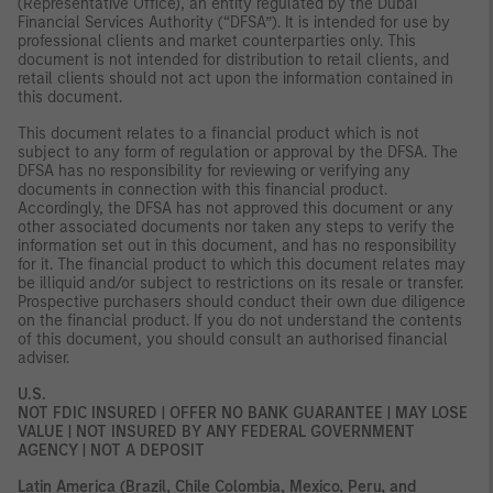
(Representative Office), an entity regulated by the Dubai
Financial Services Authority (“DFSA”). It is intended for use by
professional clients and market counterparties only. This
document is not intended for distribution to retail clients, and
retail clients should not act upon the information contained in
this document.
This document relates to a financial product which is not
subject to any form of regulation or approval by the DFSA. The
DFSA has no responsibility for reviewing or verifying any
documents in connection with this financial product.
Accordingly, the DFSA has not approved this document or any
other associated documents nor taken any steps to verify the
information set out in this document, and has no responsibility
for it. The financial product to which this document relates may
be illiquid and/or subject to restrictions on its resale or transfer.
Prospective purchasers should conduct their own due diligence
on the financial product. If you do not understand the contents
of this document, you should consult an authorised financial
adviser.
U.S.
NOT FDIC INSURED | OFFER NO BANK GUARANTEE | MAY LOSE
VALUE | NOT INSURED BY ANY FEDERAL GOVERNMENT
AGENCY | NOT A DEPOSIT
Latin America (Brazil, Chile Colombia, Mexico, Peru, and