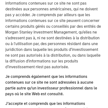
européenne a laissé ses taux inchangés, mais le
informations contenues sur ce site ne sont pas
durcissement de son discours a entraîné une hausse de
destinées aux personnes américaines, qui ne doivent
près de 20 pb des rendements des Bunds à 10 ans. Les
pas y accéder. Je comprends par ailleurs que les
autres politiques monétaires évoluent en ordre dispersé :
informations contenues sur ce site peuvent concerner
la Banque du Japon a relevé ses taux et la Banque
certains produits gérés ou conseillés par des entités de
d’Angleterre a abaissé les siens, tout en adoptant un ton
Morgan Stanley Investment Management, qu’elles ne
jugé plus restrictif. Sur les marchés des changes, le dollar
s'adressent pas à, ni ne sont destinées à la distribution
s’est légèrement déprécié au cours du mois, la couronne
ou à l'utilisation par, des personnes résidant dans une
suédoise et le dollar canadien ont surperformé et le yen
juridiction dans laquelle les produits d’investissement
japonais a perdu du terrain.
ne sont pas autorisés à la distribution, ou dans laquelle
la diffusion d'informations sur les produits
Malgré la remontée des rendements des emprunts d’État,
d’investissement n'est pas autorisée.
les marchés du crédit ont terminé l’année sur une note
positive. Les spreads des titres Investment Grade (IG) se
Je comprends également que les informations
sont légèrement resserrés, sous l’effet de la dynamique
contenues sur ce site ne sont adressées à aucune
des flux en fin d’année, des émissions primaires limitées
partie autre qu’un investisseur professionnel dans le
et d’une demande continue de portage. Le crédit
pays où le site Web est consulté.
européen a surperformé et les obligations américaines
J’accepte et comprends que les informations
High Yield ont enregistré leur meilleur mois du quatrième