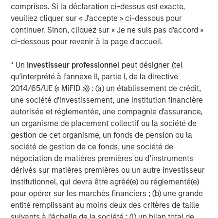
comprises. Si la déclaration ci-dessus est exacte,
veuillez cliquer sur « J'accepte » ci-dessous pour
continuer. Sinon, cliquez sur « Je ne suis pas d'accord »
ci-dessous pour revenir à la page d'accueil.
* Un
Investisseur professionnel
peut désigner (tel
qu’interprété à l’annexe II, partie I, de la directive
2014/65/UE (« MiFID »)) : (a) un établissement de crédit,
une société d'investissement, une institution financière
autorisée et réglementée, une compagnie d'assurance,
un organisme de placement collectif ou la société de
gestion de cet organisme, un fonds de pension ou la
Remarque : performance en USD. Source : Bloomberg. Données
société de gestion de ce fonds, une société de
au 31 décembre 2025. Les performances des indices sont
négociation de matières premières ou d’instruments
uniquement fournies à titre d’illustration et n’ont pas vocation à
dérivés sur matières premières ou un autre investisseur
illustrer la performance d’un investissement spécifique.
La
institutionnel, qui devra être agréé(e) ou réglementé(e)
performance passée n’est pas un indicateur fiable des
pour opérer sur les marchés financiers ; (b) une grande
performances futures.
Cf. la définition des indices ci-dessous.
entité remplissant au moins deux des critères de taille
suivants à l’échelle de la société : (I) un bilan total de