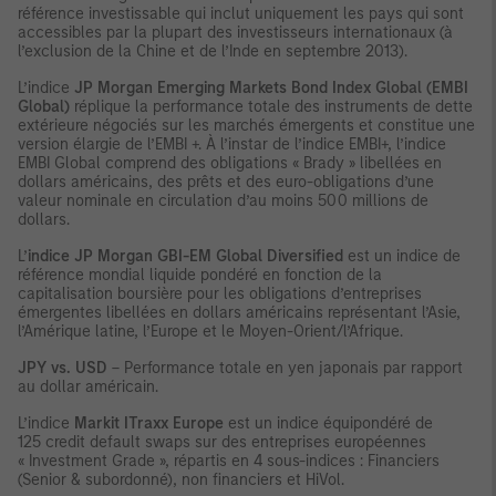
référence investissable qui inclut uniquement les pays qui sont
accessibles par la plupart des investisseurs internationaux (à
l’exclusion de la Chine et de l’Inde en septembre 2013).
L’indice
JP Morgan Emerging Markets Bond Index Global (EMBI
Global)
réplique la performance totale des instruments de dette
extérieure négociés sur les marchés émergents et constitue une
version élargie de l’EMBI +. À l’instar de l’indice EMBI+, l’indice
EMBI Global comprend des obligations « Brady » libellées en
dollars américains, des prêts et des euro-obligations d’une
valeur nominale en circulation d’au moins 500 millions de
dollars.
L’
indice JP Morgan GBI-EM Global Diversified
est un indice de
référence mondial liquide pondéré en fonction de la
capitalisation boursière pour les obligations d’entreprises
émergentes libellées en dollars américains représentant l’Asie,
l’Amérique latine, l’Europe et le Moyen-Orient/l’Afrique.
JPY vs. USD
– Performance totale en yen japonais par rapport
au dollar américain.
L’indice
Markit ITraxx Europe
est un indice équipondéré de
125 credit default swaps sur des entreprises européennes
« Investment Grade », répartis en 4 sous-indices : Financiers
(Senior & subordonné), non financiers et HiVol.