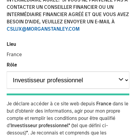
CONTACTER UN CONSEILLER FINANCIER OU UN
22 JANVIER 2026
INTERMÉDIAIRE FINANCIER AGRÉÉ ET QUE VOUS AVEZ
BESOIN D’AIDE, VEUILLEZ ENVOYER UN E-MAIL À
CSLUX@MORGANSTANLEY.COM
Les décisions et la communication des banques
Lieu
centrales ayant renforcé la perspective de politiques
désormais plus prudentes, les marchés obligataires ont
France
clôturé l’année sur un réajustement majeur des prévisions
Rôle
de taux. Les rendements des marchés développés ont
augmenté et les courbes de taux se sont pentifiées. Les
investisseurs ont en effet réduit leurs anticipations de
baisses de taux et surveillent de près l’augmentation des
primes de terme. Aux États-Unis, la Réserve fédérale a
réduit ses taux de 25 points de base (pb) et a réitéré sa
Je déclare accéder à ce site web depuis
France
dans le
dépendance aux données, ce qui a calmé les tensions
but d’obtenir des informations, agir pour mon propre
sur les taux courts, alors que l’augmentation mondiale
compte et remplir les conditions pour être qualifié
des rendements a propulsé à la hausse les titres à
d’
Investisseur professionnel*
(tel que défini ci-
échéances longues. En Europe, la Banque centrale
dessous)
*
. Je reconnais et comprends que les