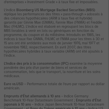
d’entreprises « Investment Grade » à taux fixe et imposables.
L’indice
Bloomberg US Mortgage Backed Securities (MBS)
réplique les performances des titres « pass-through » adossés à
des créances hypothécaires (ARM à taux fixe et hybride)
garantis par Ginnie Mae (GNMA), Fannie Mae (FNMA) et Freddie
Mac (FHLMC). L’indice est élaboré en regroupant les blocs de
MBS livrables à venir en lots ou génériques en fonction du
programme, du coupon et du millésime. Introduits en 1985, les
indices à taux fixe GNMA, FHLMC et FNMA pour les titres à 30 et
15 ans ont été antidatés aux mois de janvier 1976, mai 1977 et
novembre 1982, respectivement. En avril 2007, des titres
hypothécaires hybrides à taux variable (ARM) ont été ajoutés à
l’indice.
L’Indice des prix à la consommation (IPC)
examine la moyenne
pondérée des prix d’un panier de biens et services de
consommation, tels que le transport, la nourriture et les soins
médicaux.
Euro vs.USD
– Performance totale de l’euro par rapport au dollar
américain.
Emprunts d’État allemands à 10 ans
– Indice Germany
Benchmark 10-Year Datastream Government ;
Emprunts d’État
japonais à 10 ans
– Indice Japan Benchmark 10-Year Datastream
Government ; et
Bons du Trésor américain à 10 ans
– Indice U.S.