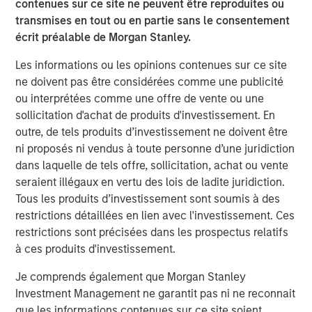
contenues sur ce site ne peuvent être reproduites ou
trimestre, grâce à l’appétence accrue pour le risque, à
transmises en tout ou en partie sans le consentement
une configuration technique favorable et à des taux de
écrit préalable de Morgan Stanley.
défaut modérés. Malgré des émissions primaires
robustes, les obligations convertibles ont sous-performé,
Les informations ou les opinions contenues sur ce site
pénalisées par la volatilité accrue des actions liées aux
ne doivent pas être considérées comme une publicité
cryptomonnaies.
ou interprétées comme une offre de vente ou une
sollicitation d'achat de produits d'investissement. En
Les marchés titrisés ont été parmi les plus performants
outre, de tels produits d’investissement ne doivent être
en décembre 2025. Les spread des MBS d’agences se
ni proposés ni vendus à toute personne d’une juridiction
sont sensiblement resserrés, la courbe des taux s'étant
dans laquelle de tels offre, sollicitation, achat ou vente
pentifiée et les valorisations restant attractives par
seraient illégaux en vertu des lois de ladite juridiction.
rapport à d’autres segments obligataires de base. La
Tous les produits d’investissement sont soumis à des
demande des gérants d’actifs est restée soutenue et la
restrictions détaillées en lien avec l'investissement. Ces
participation des banques commence à se stabiliser,
restrictions sont précisées dans les prospectus relatifs
alors que la Fed continue progressivement à réduire son
à ces produits d'investissement.
bilan. Les émissions d’ABS, de MBS résidentiels hors
1
agences et de MBS commerciaux ont été stables,
Je comprends également que Morgan Stanley
couronnant une solide année au niveau de l’offre et
Investment Management ne garantit pas ni ne reconnait
renforçant le rôle du secteur en tant qu’alternative de
que les informations contenues sur ce site soient