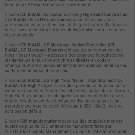
Benchmark 10-Year Datastream Government.
L’indice
ICE
BofAML European Currency High-Yield Constrained
(ICE BofAML Euro HY constrained)
a vocation à suivre la
performance en euro et en livre sterling de la dette d’entreprise
hors « Investment Grade » (spéculative) émise sur les marchés
des eurobonds.
L’indice
ICE
BofAML US Mortgage-Backed Securities (ICE
BofAML US Mortgage Master)
réplique les performances des
titres « pass-through » adossés à des créances hypothécaires
résidentielles à taux fixe et hybrides libellés en dollars
américains et émis publiquement par des agences américaines
sur le marché national américain.
L’indice
ICE
BofAML US High Yield Master II Constrained (ICE
BofAML US High Yield)
est un indice pondéré en fonction de la
valeur de marché de toutes les obligations nationales et Yankee
High Yield, y compris les obligations à paiement différé ou en
nature. Ses titres ont des échéances d’un an ou plus et sont
assortis d’une note de crédit inférieure à BBB- /Baa3, mais ne
sont pas en défaut.
L’indice
ISM manufacturier
repose sur des enquêtes menées
auprès de plus de 300 entreprises manufacturières par
l’« Institute of Supply Management ». L’indice ISM manufacturier