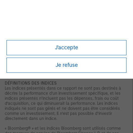
impact significatif sur la performance. Ils peuvent également
être soumis aux risques de contrepartie, de liquidité, de
valorisation, de corrélation et de marché. Les
titres illiquides et
soumis à restrictions
peuvent être plus difficiles à vendre et à
valoriser que les titres cotés en bourse (risque de liquidité). En
raison de la possibilité que les remboursements anticipés
modifient les flux de trésorerie des
titres adossés à des prêts
hypothécaires (CMO)
, il est impossible de déterminer à l’avance
leur date d’échéance finale ou leur durée de vie moyenne. En
J'accepte
outre, si le collatéral des CMO ou les garanties de tiers sont
insuffisants pour effectuer les paiements, le portefeuille pourrait
subir une perte.
Je refuse
DÉFINITIONS
Point de base (pb) :
1 point de base = 0,01 %.
DÉFINITIONS DES INDICES
Les indices présentés dans ce rapport ne sont pas destinés à
décrire la performance d’un investissement spécifique, et les
indices présentés n’incluent pas les dépenses, frais ou coût
d’acquisition, ce qui diminuerait la performance. Les indices
indiqués ne sont pas gérés et ne doivent pas être considérés
comme un investissement. Il n’est pas possible d’investir
directement dans
un indice.
« Bloomberg® » et les indices Bloomberg sont utilisés comme