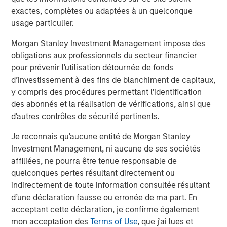
portage élevé et de duration plus courte au sein des
exactes, complètes ou adaptées à un quelconque
portefeuilles obligataires.
usage particulier.
Morgan Stanley Investment Management impose des
Performance des actifs depuis le début de
obligations aux professionnels du secteur financier
l'année
pour prévenir l’utilisation détournée de fonds
d’investissement à des fins de blanchiment de capitaux,
GRAPHIQUE 1
y compris des procédures permettant l'identification
des abonnés et la réalisation de vérifications, ainsi que
d'autres contrôles de sécurité pertinents.
Je reconnais qu'aucune entité de Morgan Stanley
Investment Management, ni aucune de ses sociétés
affiliées, ne pourra être tenue responsable de
quelconques pertes résultant directement ou
indirectement de toute information consultée résultant
d’une déclaration fausse ou erronée de ma part. En
acceptant cette déclaration, je confirme également
mon acceptation des
Terms of Use
, que j'ai lues et