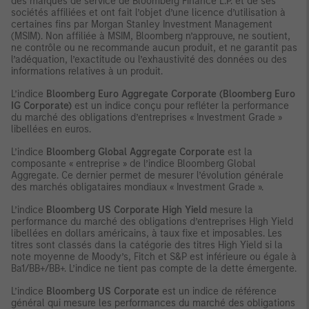
des marques de service de Bloomberg Finance L.P. et de ses
sociétés affiliées et ont fait l’objet d’une licence d’utilisation à
certaines fins par Morgan Stanley Investment Management
(MSIM). Non affiliée à MSIM, Bloomberg n’approuve, ne soutient,
ne contrôle ou ne recommande aucun produit, et ne garantit pas
l’adéquation, l’exactitude ou l’exhaustivité des données ou des
informations relatives à un produit.
L’indice
Bloomberg Euro Aggregate Corporate (Bloomberg Euro
IG Corporate)
est un indice conçu pour refléter la performance
du marché des obligations d’entreprises « Investment Grade »
libellées en euros.
L’indice
Bloomberg Global Aggregate Corporate
est la
composante « entreprise » de l’indice Bloomberg Global
Aggregate. Ce dernier permet de mesurer l’évolution générale
des marchés obligataires mondiaux « Investment Grade ».
L’indice
Bloomberg US Corporate High Yield
mesure la
performance du marché des obligations d’entreprises High Yield
libellées en dollars américains, à taux fixe et imposables. Les
titres sont classés dans la catégorie des titres High Yield si la
note moyenne de Moody’s, Fitch et S&P est inférieure ou égale à
Ba1/BB+/BB+. L’indice ne tient pas compte de la dette émergente.
L’indice
Bloomberg US Corporate
est un indice de référence
général qui mesure les performances du marché des obligations