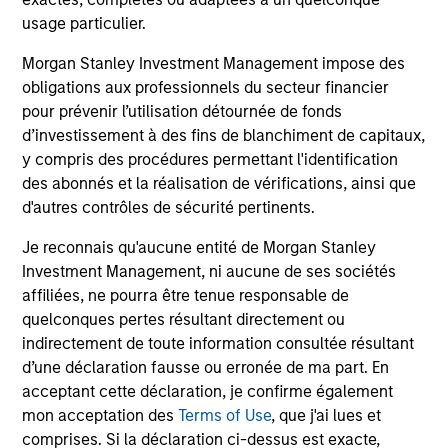
usage particulier.
Morgan Stanley Investment Management impose des
obligations aux professionnels du secteur financier
pour prévenir l’utilisation détournée de fonds
d’investissement à des fins de blanchiment de capitaux,
V.L. et Performance
y compris des procédures permettant l'identification
des abonnés et la réalisation de vérifications, ainsi que
d'autres contrôles de sécurité pertinents.
Les performances passées ne sont pas un
indicateur fiable des résultats futurs. Les
Je reconnais qu'aucune entité de Morgan Stanley
rendements peuvent augmenter ou diminuer en
Investment Management, ni aucune de ses sociétés
affiliées, ne pourra être tenue responsable de
raison des fluctuations de change. Tous les
quelconques pertes résultant directement ou
calculs des données de performance sont basés
indirectement de toute information consultée résultant
sur une comparaison de la VL, sont exprimés nets
d’une déclaration fausse ou erronée de ma part. En
de frais et ne prennent pas en compte les
acceptant cette déclaration, je confirme également
commissions et coûts relatifs à l’émission et au
mon acceptation des
Terms of Use
, que j'ai lues et
rachat de parts. La source de toutes les données
comprises. Si la déclaration ci-dessus est exacte,