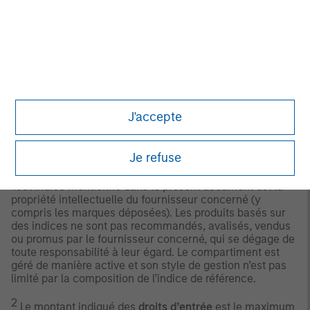
classification EAA est bénéfique pour les investisseurs.
© 2026 Morningstar. Tous droits réservés. Les
informations contenues dans le présent document : (1)
sont la propriété de Morningstar et/ou de ses
fournisseurs de contenus ; (2) ne peuvent être reproduites
ou distribuées ; et (3) ne sauraient prétendre à
l’exactitude, à l’exhaustivité ou à l’opportunité. Ni
Morningstar ni ses fournisseurs de contenus ne sont
J'accepte
responsables des préjudices ou des pertes qui pourraient
résulter de l’utilisation de ces informations.
Les
performances passées ne préjugent pas des
Je refuse
performances futures.
Tout indice mentionné dans le présent document est la
propriété intellectuelle du fournisseur concerné (y
compris les marques déposées). Les produits basés sur
des indices ne sont pas recommandés, avalisés, vendus
ou promus par le fournisseur concerné, qui se dégage de
toute responsabilité à leur égard. Le compartiment est
géré de manière active et son style de gestion n’est pas
limité par la composition de l’indice de référence.
2
Le montant indiqué des
droits d’entrée
est le maximum