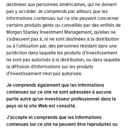
Présentation générale
destinées aux personnes américaines, qui ne doivent
pas y accéder. Je comprends par ailleurs que les
informations contenues sur ce site peuvent concerner
certains produits gérés ou conseillés par des entités de
Objectif d’Investissement
Morgan Stanley Investment Management, qu’elles ne
s'adressent pas à, ni ne sont destinées à la distribution
Fournir un rendement total attrayant.
ou à l'utilisation par, des personnes résidant dans une
juridiction dans laquelle les produits d’investissement
Approche d’investissement
ne sont pas autorisés à la distribution, ou dans laquelle
la diffusion d'informations sur les produits
d’investissement n'est pas autorisée.
Le fonds Global Fixed Income Opportunities
s'appuie sur une évaluation macroéconomique
Je comprends également que les informations
« top-down » pour déterminer le positionnement
contenues sur ce site ne sont adressées à aucune
bêta optimal du portefeuille, associée à une
partie autre qu’un investisseur professionnel dans le
pays où le site Web est consulté.
analyse quantitative et fondamentale « bottom-
up » rigoureuse qui guide nos décisions de gestion
J’accepte et comprends que les informations
active. Notre approche de la gestion d'une
contenues sur ce site ne peuvent être reproduites ou