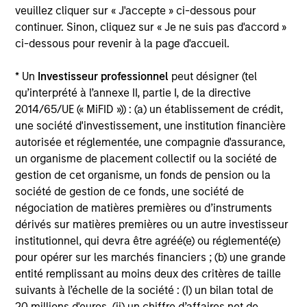
relatives aux performances et aux indices est
veuillez cliquer sur « J'accepte » ci-dessous pour
Morgan Stanley Investment Management.
Merci
continuer. Sinon, cliquez sur « Je ne suis pas d'accord »
ci-dessous pour revenir à la page d'accueil.
de
cliquer ici
pour obtenir des informations
complémentaires sur les performances et autres
* Un
Investisseur professionnel
peut désigner (tel
éléments importants, qui doivent être lus
qu’interprété à l’annexe II, partie I, de la directive
attentivement.
2014/65/UE (« MiFID »)) : (a) un établissement de crédit,
une société d'investissement, une institution financière
Remarque :
Les chiffres de la VL ne sont pas
autorisée et réglementée, une compagnie d'assurance,
affichés dans certaines périodes lorsque le Fonds
un organisme de placement collectif ou la société de
a été racheté en totalité, puis relancé à une date
gestion de cet organisme, un fonds de pension ou la
ultérieure.
société de gestion de ce fonds, une société de
négociation de matières premières ou d’instruments
Les
frais courants
reflètent les payements et frais
dérivés sur matières premières ou un autre investisseur
engagés lors du fonctionnement du fonds et sont déduits
des actifs du fonds pour la période. Ils incluent les
institutionnel, qui devra être agréé(e) ou réglementé(e)
commissions et frais de gestion, dépôt et
pour opérer sur les marchés financiers ; (b) une grande
d’administration.
entité remplissant au moins deux des critères de taille
suivants à l’échelle de la société : (I) un bilan total de
20 millions d'euros, (ii) un chiffre d’affaires net de