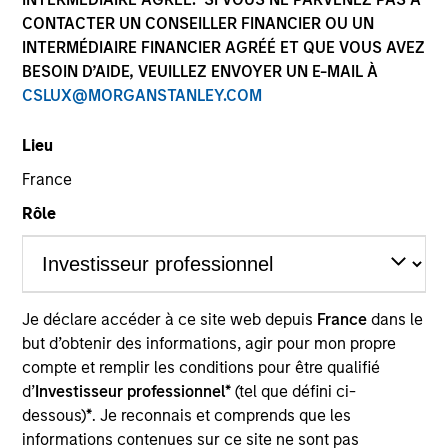
CONTACTER UN CONSEILLER FINANCIER OU UN
Idées d’investissement
INTERMÉDIAIRE FINANCIER AGRÉÉ ET QUE VOUS AVEZ
BESOIN D’AIDE, VEUILLEZ ENVOYER UN E-MAIL À
CSLUX@MORGANSTANLEY.COM
Ressources
Lieu
France
Rôle
L’attention des investisseurs est
attirée sur le fait que cet OPCVM
présente, au regard des attentes de
l’Autorité des marchés financiers, une
Je déclare accéder à ce site web depuis
France
dans le
communication disproportionnée sur
but d’obtenir des informations, agir pour mon propre
la prise en compte des critères
compte et remplir les conditions pour être qualifié
extrafinanciers dans sa gestion.
d’
Investisseur professionnel*
(tel que défini ci-
dessous)
*
. Je reconnais et comprends que les
informations contenues sur ce site ne sont pas