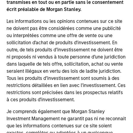
stratégie active et flexible consiste à générer des
transmises en tout ou en partie sans le consentement
rendements ajustés du risque attractifs en créant
écrit préalable de Morgan Stanley.
un portefeuille hautement diversifié construit à
Les informations ou les opinions contenues sur ce site
partir d'un large éventail d'actifs obligataires, tout
ne doivent pas être considérées comme une publicité
en portant une grande attention à la corrélation
ou interprétées comme une offre de vente ou une
entre les classes d'actifs afin de combiner les
sollicitation d'achat de produits d'investissement. En
risques de façon optimale.
outre, de tels produits d’investissement ne doivent être
ni proposés ni vendus à toute personne d’une juridiction
dans laquelle de tels offre, sollicitation, achat ou vente
La valeur des investissements et les revenus qui
seraient illégaux en vertu des lois de ladite juridiction.
Tous les produits d’investissement sont soumis à des
en découlent varieront et rien ne garantit que le
restrictions détaillées en lien avec l'investissement. Ces
Fonds atteigne ses objectifs d’investissement.
restrictions sont précisées dans les prospectus relatifs
à ces produits d'investissement.
Je comprends également que Morgan Stanley
Caractéristiques du fonds
Investment Management ne garantit pas ni ne reconnait
que les informations contenues sur ce site soient
exactes, complètes ou adaptées à un quelconque