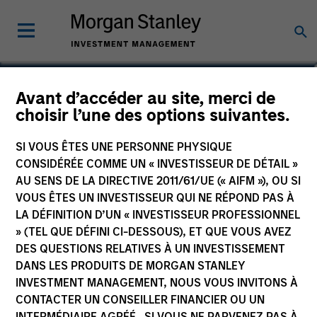
Avant d’accéder au site, merci de
Global Fixed Income
choisir l’une des options suivantes.
Opportunities Fund
SI VOUS ÊTES UNE PERSONNE PHYSIQUE
CONSIDÉRÉE COMME UN « INVESTISSEUR DE DÉTAIL »
AU SENS DE LA DIRECTIVE 2011/61/UE (« AIFM »), OU SI
VOUS ÊTES UN INVESTISSEUR QUI NE RÉPOND PAS À
LA DÉFINITION D’UN « INVESTISSEUR PROFESSIONNEL
Communication Promotionnelle
» (TEL QUE DÉFINI CI-DESSOUS), ET QUE VOUS AVEZ
DES QUESTIONS RELATIVES À UN INVESTISSEMENT
Commentaire
DANS LES PRODUITS DE MORGAN STANLEY
INVESTMENT MANAGEMENT, NOUS VOUS INVITONS À
Informations clés pour l’investisseur
CONTACTER UN CONSEILLER FINANCIER OU UN
(KID)
INTERMÉDIAIRE AGRÉÉ. SI VOUS NE PARVENEZ PAS À