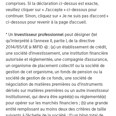
comprises. Si la déclaration ci-dessus est exacte,
The MSIM Quantitative Duration
F
veuillez cliquer sur « J'accepte » ci-dessous pour
Strategy Model: A Factor-Based
C
continuer. Sinon, cliquez sur « Je ne suis pas d'accord »
Approach to Managing Interest Rates
ci-dessous pour revenir à la page d'accueil.
Anton Heese and Matas Vala explore the
H
Quantitative Duration Strategy Model, one of the
h
* Un
Investisseur professionnel
peut désigner (tel
proprietary tools the team uses to enhance their
c
qu’interprété à l’annexe II, partie I, de la directive
investment process, as it helps provide structure
d
2014/65/UE (« MiFID »)) : (a) un établissement de crédit,
and rigour with identifying and processing
l
une société d'investissement, une institution financière
relevant and important data.
C
autorisée et réglementée, une compagnie d'assurance,
f
un organisme de placement collectif ou la société de
c
5 AOÛT 2026
5
gestion de cet organisme, un fonds de pension ou la
société de gestion de ce fonds, une société de
négociation de matières premières ou d’instruments
dérivés sur matières premières ou un autre investisseur
institutionnel, qui devra être agréé(e) ou réglementé(e)
pour opérer sur les marchés financiers ; (b) une grande
entité remplissant au moins deux des critères de taille
IMPORTANT DISCLOSURES
suivants à l’échelle de la société : (I) un bilan total de