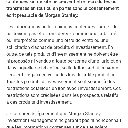
contenues sur ce site ne peuvent être reproduites ou
transmises en tout ou en partie sans le consentement
écrit préalable de Morgan Stanley.
BIG PICTURE
Les informations ou les opinions contenues sur ce site
Big Picture - Artificial Intelligence: Ten
ne doivent pas être considérées comme une publicité
Investment Truths
ou interprétées comme une offre de vente ou une
sollicitation d'achat de produits d'investissement. En
TALES FROM THE EMERGING WORLD
outre, de tels produits d’investissement ne doivent être
ni proposés ni vendus à toute personne d’une juridiction
Video: Mexico's Domestic Opportunity
dans laquelle de tels offre, sollicitation, achat ou vente
seraient illégaux en vertu des lois de ladite juridiction.
Tous les produits d’investissement sont soumis à des
restrictions détaillées en lien avec l'investissement. Ces
The Author
restrictions sont précisées dans les prospectus relatifs
à ces produits d'investissement.
Je comprends également que Morgan Stanley
Investment Management ne garantit pas ni ne reconnait
Jitania Kandhari
que les informations contenues sur ce site soient