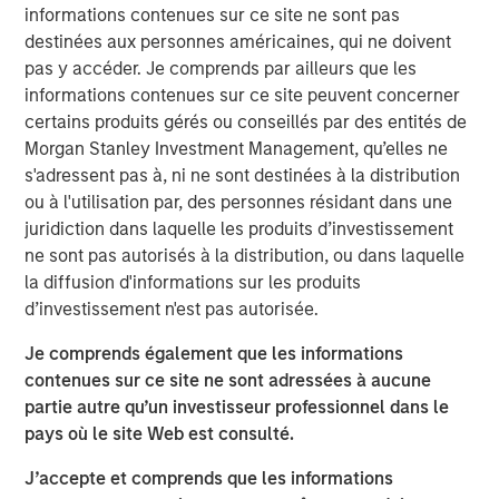
should consider owning.
informations contenues sur ce site ne sont pas
destinées aux personnes américaines, qui ne doivent
pas y accéder. Je comprends par ailleurs que les
Download Big Picture – "The International
informations contenues sur ce site peuvent concerner
Rebalance"
certains produits gérés ou conseillés par des entités de
Morgan Stanley Investment Management, qu’elles ne
Équipe Actions Marchés Émergents
s'adressent pas à, ni ne sont destinées à la distribution
ou à l'utilisation par, des personnes résidant dans une
The Emerging Markets Equity team combines deep
juridiction dans laquelle les produits d’investissement
expertise and local presence in global markets with an
ne sont pas autorisés à la distribution, ou dans laquelle
integrated top-down and bottom-up investment approach
la diffusion d'informations sur les produits
to invest in core and growth-oriented portfolios across
d’investissement n'est pas autorisée.
non-U.S. markets.
Je comprends également que les informations
contenues sur ce site ne sont adressées à aucune
Idées liées
partie autre qu’un investisseur professionnel dans le
BIG PICTURE
pays où le site Web est consulté.
Video: Ten Investment Truths About Artificial
J’accepte et comprends que les informations
Intelligence