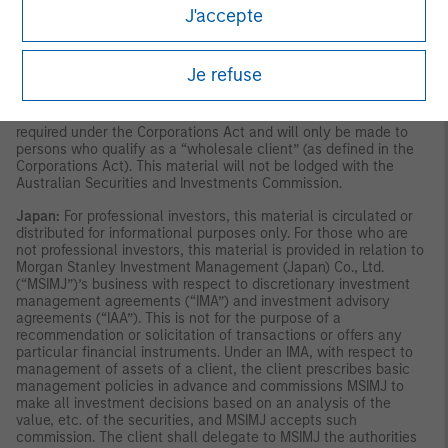
J'accepte
offer of interests. Morgan Stanley Investment Management
(Australia) Pty Limited arranges for MSIM affiliates to provide
financial services to Australian wholesale clients. Interests will
only be offered in circumstances under which no disclosure is
Je refuse
required under the Corporations Act 2001 (Cth) (the
“Corporations Act”). Any offer of interests will not purport to be
an offer of interests in circumstances under which disclosure is
required under the Corporations Act and will only be made to
persons who qualify as a “wholesale client” (as defined in the
Corporations Act). This material will not be lodged with the
Australian Securities and Investments Commission.
Japan:
For professional investors, this material is circulated or
distributed for informational purposes only. For those who are
not professional investors, this material is provided in relation to
Morgan Stanley Investment Management (Japan) Co., Ltd.
(“MSIMJ”)’s business with respect to discretionary investment
management agreements (“IMA”) and investment advisory
agreements (“IAA”). This is not for the purpose of a
recommendation or solicitation of transactions or offers any
particular financial instruments. Under an IMA, with respect to
management of assets of a client, the client prescribes basic
management policies in advance and commissions MSIMJ to
make all investment decisions based on an analysis of the
value, etc. of the securities, and MSIMJ accepts such
commission. The client shall delegate to MSIMJ the authorities