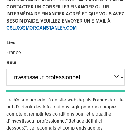
CONTACTER UN CONSEILLER FINANCIER OU UN
INTERMÉDIAIRE FINANCIER AGRÉÉ ET QUE VOUS AVEZ
25 JUIN 2025
BESOIN D’AIDE, VEUILLEZ ENVOYER UN E-MAIL À
CSLUX@MORGANSTANLEY.COM
Lieu
The Author
France
Jitania Kandhari
Rôle
Managing Director
After the dominance of U.S. equity markets for the past 15
Je déclare accéder à ce site web depuis
France
dans le
years, it is time to rebalance portfolios. As global
but d’obtenir des informations, agir pour mon propre
leadership rotates, Jitania Kandhari, Deputy CIO of the
compte et remplir les conditions pour être qualifié
Solutions and Multi-Asset Group, explains the framework
d’
Investisseur professionnel*
(tel que défini ci-
needed for an international allocation and what investors
dessous)
*
. Je reconnais et comprends que les