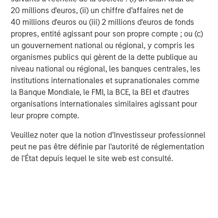
20 millions d'euros, (ii) un chiffre d’affaires net de
Past performance is no guarantee of future results.
The returns
40 millions d'euros ou (iii) 2 millions d'euros de fonds
referred to herein are those of representative indices and are not
meant to depict the performance of a specific investment.
propres, entité agissant pour son propre compte ; ou (c)
un gouvernement national ou régional, y compris les
There is no guarantee that any investment strategy will work
under all market conditions, and each investor should evaluate
organismes publics qui gèrent de la dette publique au
their ability to invest for the long-term, especially during periods
niveau national ou régional, les banques centrales, les
of downturn in the market.
institutions internationales et supranationales comme
A separately managed account may not be appropriate for all
la Banque Mondiale, le FMI, la BCE, la BEI et d'autres
investors. Separate accounts managed according to the
organisations internationales similaires agissant pour
particular Strategy may include securities that may not
necessarily track the performance of a particular index. Please
leur propre compte.
consider the investment objectives, risks and fees of the
Strategy carefully before investing. A minimum asset level is
Veuillez noter que la notion d’Investisseur professionnel
required.
peut ne pas être définie par l'autorité de réglementation
For important information about the investment managers,
de l'État depuis lequel le site web est consulté.
please refer to Form ADV Part 2.
The views and opinions and/or analysis expressed are those of
the author or the investment team as of the date of preparation
of this material and are subject to change at any time without
notice due to market or economic conditions and may not
necessarily come to pass. Furthermore, the views will not be