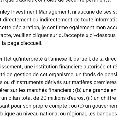
nley Investment Management, ni aucune de ses soci
 directement ou indirectement de toute informatio
 cette déclaration, je confirme également mon ac
acte, veuillez cliquer sur « J'accepte » ci-dessous 
 la page d'accueil.
(tel qu’interprété à l’annexe II, partie I, de la dire
tissement, une institution financière autorisée e
té de gestion de cet organisme, un fonds de pensi
 ou d’instruments dérivés sur matières premières o
érer sur les marchés financiers ; (b) une grande e
) un bilan total de 20 millions d'euros, (ii) un chiffre
issant pour son propre compte ; ou (c) un gouvernem
lique au niveau national ou régional, les banques c
evor G. Smith
Carl Thompson,