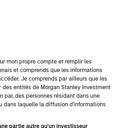
Team Insights
cant market presence,
e country, and broad
esearch approach that
prietary bottom-up
our mon propre compte et remplir les
onnais et comprends que les informations
accéder. Je comprends par ailleurs que les
ar des entités de Morgan Stanley Investment
ion par, des personnes résidant dans une
u dans laquelle la diffusion d'informations
e partie autre qu’un investisseur