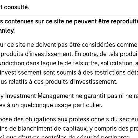
t consulté.
 contenues sur ce site ne peuvent être reproduite
anley.
sur ce site ne doivent pas être considérées comm
 produits d'investissement. En outre, de tels produ
diction dans laquelle de tels offre, sollicitation,
d’investissement sont soumis à des restrictions dét
tus relatifs à ces produits d'investissement.
Investment Management ne garantit pas ni ne rec
aig R. Brandon
Julie Callahan
es à un quelconque usage particulier.
aging Director
Managing Director
 des obligations aux professionnels du secteur fi
ins de blanchiment de capitaux, y compris des pro
nsi que d'autres contrôles de sécurité pertinents.