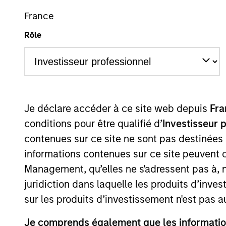
Overview
France
Rôle
Our team is a leader 
among the largest and
selection of municipa
draws on decades of 
Je déclare accéder à ce site web depuis
Fra
process.
conditions pour être qualifié d’
Investisseur 
contenues sur ce site ne sont pas destinées
informations contenues sur ce site peuvent 
Management, qu’elles ne s'adressent pas à, ni
juridiction dans laquelle les produits d’inves
Portfolio Mana
sur les produits d’investissement n'est pas a
Je comprends également que les information