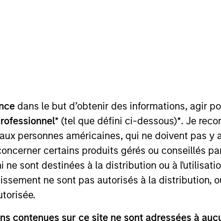
Team
in municipal bond management, with signifi
 deepest municipal investment teams in th
l strategies. We have a consistent, proven r
market experience to manage risk via a pro
nce
dans le but d’obtenir des informations, agir p
professionnel*
(tel que défini ci-dessous)
*
. Je rec
 aux personnes américaines, qui ne doivent pas y 
concerner certains produits gérés ou conseillés p
 ne sont destinées à la distribution ou à l'utilisat
tissement ne sont pas autorisés à la distribution, o
gers
utorisée.
s contenues sur ce site ne sont adressées à aucun