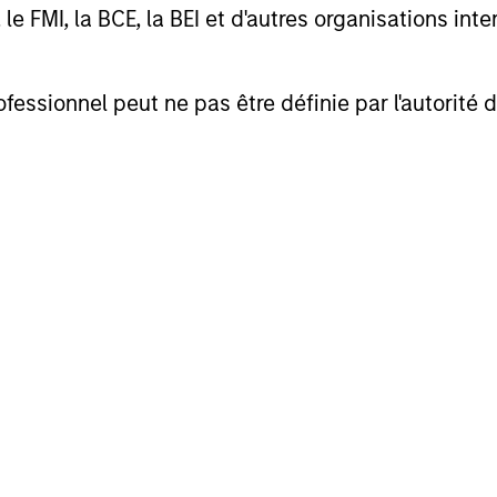
FMI, la BCE, la BEI et d'autres organisations inter
CFA
cutive Director
Executive Director
ofessionnel peut ne pas être définie par l'autorité 
fessionals