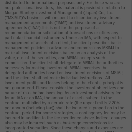
distributed for informational purposes only. For those who are
not professional investors, this material is provided in relation to
Morgan Stanley Investment Management (Japan) Co., Ltd.
(“MSIMJ”)’s business with respect to discretionary investment
management agreements (“IMA”) and investment advisory
agreements (“IAA”).This is not for the purpose of a
recommendation or solicitation of transactions or offers any
particular financial instruments. Under an IMA, with respect to
management of assets of a client, the client prescribes basic
management policies in advance and commissions MSIMJ to
make all investment decisions based on an analysis of the
value, etc. of the securities, and MSIMJ accepts such
commission. The client shall delegate to MSIMJ the authorities
necessary for making investment. MSIMJ exercises the
delegated authorities based on investment decisions of MSIMJ,
and the client shall not make individual instructions. All
investment profits and losses belong to the clients; principal is
not guaranteed. Please consider the investment objectives and
nature of risks before investing. As an investment advisory fee
for an IAA or an IMA, the amount of assets subject to the
contract multiplied by a certain rate (the upper limit is 2.20%
per annum (including tax)) shall be incurred in proportion to the
contract period. For some strategies, a contingency fee may be
incurred in addition to the fee mentioned above. Indirect charges
also may be incurred, such as brokerage commissions for
incorporated securities. Since these charges and expenses are