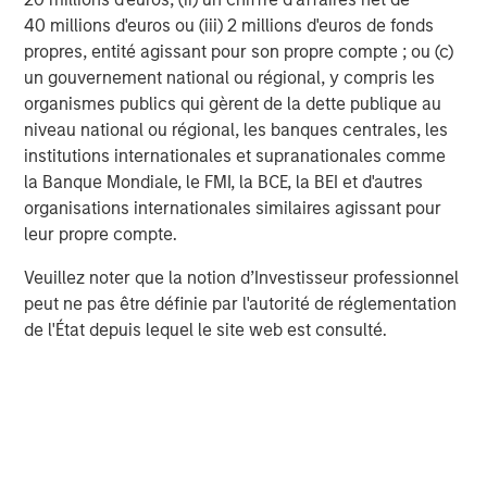
layering AI on top of what they already do well. They
40 millions d'euros ou (iii) 2 millions d'euros de fonds
have the customer trust, the embedded distribution and
propres, entité agissant pour son propre compte ; ou (c)
the data advantage. In particular, cybersecurity stands
un gouvernement national ou régional, y compris les
out. As data volumes grow, so do the attack surfaces. AI-
organismes publics qui gèrent de la dette publique au
driven threat detection isn’t optional anymore—it’s
niveau national ou régional, les banques centrales, les
foundational.
institutions internationales et supranationales comme
Beyond the horizontal players, we’re also focusing on
la Banque Mondiale, le FMI, la BCE, la BEI et d'autres
vertical leaders—companies that dominate a specific
organisations internationales similaires agissant pour
industry and are positioned to leverage AI in a targeted,
leur propre compte.
operational way. Here, we’re asking: Who are the leaders
Veuillez noter que la notion d’Investisseur professionnel
in health care, real estate or industrial automation that are
peut ne pas être définie par l'autorité de réglementation
positioned to integrate AI into domain-specific solutions?
de l'État depuis lequel le site web est consulté.
On the consumer side, we are looking for leaders in
entertainment, travel, music, gaming and media
industries. These companies already have search,
shopping and behavioral data they can leverage to create
AI-driven, personalized customer experiences and
monetize behavior.