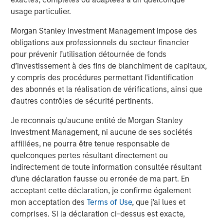
companies are advancing rapidly in foundational models,
usage particulier.
such as GPT-4, Claude 2 and Gemini. China, meanwhile,
Morgan Stanley Investment Management impose des
is gaining ground in applied, consumer applications of AI
obligations aux professionnels du secteur financier
—from AI shopping tools to voice technologies like
pour prévenir l’utilisation détournée de fonds
WeChat and Ernie Bot. These divergent tracks offer
d’investissement à des fins de blanchiment de capitaux,
differentiated opportunities across U.S. and international
y compris des procédures permettant l'identification
markets.
des abonnés et la réalisation de vérifications, ainsi que
While AI shares similarities with other tech waves, like
d'autres contrôles de sécurité pertinents.
the internet or smartphones, there are key differences.
Je reconnais qu'aucune entité de Morgan Stanley
Capex is exponentially higher, adoption is happening
Investment Management, ni aucune de ses sociétés
faster, and alpha generation now depends on nimble,
affiliées, ne pourra être tenue responsable de
real-time investment decisions.
quelconques pertes résultant directement ou
indirectement de toute information consultée résultant
Just as electricity and the internet became
d’une déclaration fausse ou erronée de ma part. En
ubiquitous, we believe AI will follow suit. But
the biggest winners won’t necessarily be
acceptant cette déclaration, je confirme également
the AI creators. Investors must look across
mon acceptation des
Terms of Use
, que j'ai lues et
the value chain—focusing on the
comprises. Si la déclaration ci-dessus est exacte,