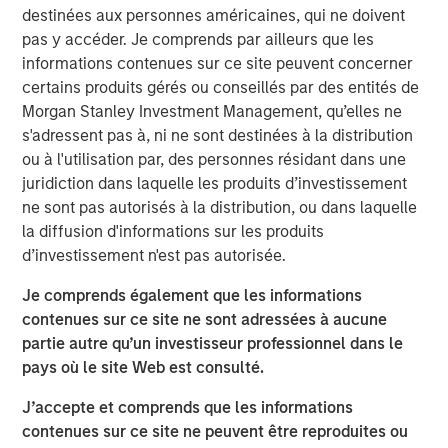
Research team believes will shape
destinées aux personnes américaines, qui ne doivent
industries, define investment decisions and
pas y accéder. Je comprends par ailleurs que les
transform economies. Jitania Kandhari
shares her thoughts on how to unlock AI
informations contenues sur ce site peuvent concerner
alpha across markets and industries.”
certains produits gérés ou conseillés par des entités de
Morgan Stanley Investment Management, qu’elles ne
Technology diffusion—the process through which new
s'adressent pas à, ni ne sont destinées à la distribution
technologies are adopted across broader populations
ou à l'utilisation par, des personnes résidant dans une
over time—is a powerful force that Morgan Stanley sees
juridiction dans laquelle les produits d’investissement
reshaping industries, driving capital allocation and
ne sont pas autorisés à la distribution, ou dans laquelle
redefining economies and risk assets globally. Among
la diffusion d'informations sur les produits
technological advances, we believe AI could prove more
d’investissement n'est pas autorisée.
transformational to global productivity and growth than
Je comprends également que les informations
even the internet or mobile phone—potentially creating a
contenues sur ce site ne sont adressées à aucune
$40 trillion total addressable market.
partie autre qu’un investisseur professionnel dans le
This figure reflects not only new products and services
pays où le site Web est consulté.
but also operational efficiencies on a global scale. We’re
J’accepte et comprends que les informations
only in the early innings of a major investment cycle. As
contenues sur ce site ne peuvent être reproduites ou
AI proliferates across sectors, productivity gains and cost