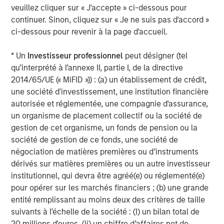
companies and sectors effectively
veuillez cliquer sur « J'accepte » ci-dessous pour
integrating AI into their operations and
customer experience. Successful portfolios
continuer. Sinon, cliquez sur « Je ne suis pas d'accord »
will reflect a global, full-spectrum
ci-dessous pour revenir à la page d'accueil.
approach.”
* Un
Investisseur professionnel
peut désigner (tel
AI investment opportunities
qu’interprété à l’annexe II, partie I, de la directive
2014/65/UE (« MiFID »)) : (a) un établissement de crédit,
AI is spreading more rapidly (diffusing), with funding
une société d'investissement, une institution financière
flowing in from both companies enabling AI and those
autorisée et réglementée, une compagnie d'assurance,
developing foundational models. All companies are
un organisme de placement collectif ou la société de
focused on scaling to grow and expand their reach.
gestion de cet organisme, un fonds de pension ou la
société de gestion de ce fonds, une société de
We see AI investment opportunities emerging in three key
négociation de matières premières ou d’instruments
areas: business to business (B2B), consumer platforms
dérivés sur matières premières ou un autre investisseur
and physical systems. In the B2B space, we’re focused on
institutionnel, qui devra être agréé(e) ou réglementé(e)
companies that already control core workflows and have
pour opérer sur les marchés financiers ; (b) une grande
access to proprietary data. These are the incumbents—
entité remplissant au moins deux des critères de taille
Enterprise Resource Planning (ERP) software providers,
suivants à l’échelle de la société : (I) un bilan total de
cybersecurity platforms, horizontal stacks—that are now
20 millions d'euros, (ii) un chiffre d’affaires net de