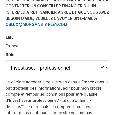
for Alpha
CONTACTER UN CONSEILLER FINANCIER OU UN
INTERMÉDIAIRE FINANCIER AGRÉÉ ET QUE VOUS AVEZ
BESOIN D’AIDE, VEUILLEZ ENVOYER UN E-MAIL À
10 OCTOBRE 2025
CSLUX@MORGANSTANLEY.COM
Lieu
France
The Author
Rôle
Jitania Kandhari
Managing Director
Je déclare accéder à ce site web depuis
France
dans le
but d’obtenir des informations, agir pour mon propre
compte et remplir les conditions pour être qualifié
d’
Investisseur professionnel*
(tel que défini ci-
Tech Diffusion, Longevity, The Future of
Energy and Investing for a Multipolar World
dessous)
*
. Je reconnais et comprends que les
are four key themes the Morgan Stanley
informations contenues sur ce site ne sont pas