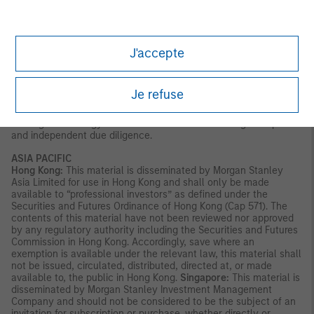
Latin America (Brazil, Chile Colombia, Mexico, Peru, and
Uruguay)
This material is for use with an institutional investor or a
qualified investor only. All information contained herein is
J'accepte
confidential and is for the exclusive use and review of the
intended addressee and may not be passed on to any third
party. This material is provided for informational purposes only
and does not constitute a public offering, solicitation or
Je refuse
recommendation to buy or sell for any product, service, security
and/or strategy. A decision to invest should only be made after
reading the strategy documentation and conducting in-depth
and independent due diligence.
ASIA PACIFIC
Hong Kong:
This material is disseminated by Morgan Stanley
Asia Limited for use in Hong Kong and shall only be made
available to “professional investors” as defined under the
Securities and Futures Ordinance of Hong Kong (Cap 571). The
contents of this material have not been reviewed nor approved
by any regulatory authority including the Securities and Futures
Commission in Hong Kong. Accordingly, save where an
exemption is available under the relevant law, this material shall
not be issued, circulated, distributed, directed at, or made
available to, the public in Hong Kong.
Singapore:
This material is
disseminated by Morgan Stanley Investment Management
Company and should not be considered to be the subject of an
invitation for subscription or purchase, whether directly or