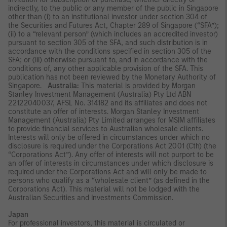
indirectly, to the public or any member of the public in Singapore
other than (i) to an institutional investor under section 304 of
the Securities and Futures Act, Chapter 289 of Singapore (“SFA”);
(ii) to a “relevant person” (which includes an accredited investor)
pursuant to section 305 of the SFA, and such distribution is in
accordance with the conditions specified in section 305 of the
SFA; or (iii) otherwise pursuant to, and in accordance with the
conditions of, any other applicable provision of the SFA. This
publication has not been reviewed by the Monetary Authority of
Singapore.
Australia:
This material is provided by Morgan
Stanley Investment Management (Australia) Pty Ltd ABN
22122040037, AFSL No. 314182 and its affiliates and does not
constitute an offer of interests. Morgan Stanley Investment
Management (Australia) Pty Limited arranges for MSIM affiliates
to provide financial services to Australian wholesale clients.
Interests will only be offered in circumstances under which no
disclosure is required under the Corporations Act 2001 (Cth) (the
“Corporations Act”). Any offer of interests will not purport to be
an offer of interests in circumstances under which disclosure is
required under the Corporations Act and will only be made to
persons who qualify as a “wholesale client” (as defined in the
Corporations Act). This material will not be lodged with the
Australian Securities and Investments Commission.
Japan
For professional investors, this material is circulated or