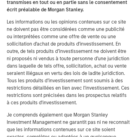
transmises en tout ou en partie sans le consentement
savings could drive trillions in value creation. Capital
écrit préalable de Morgan Stanley.
expenditure (capex) on AI infrastructure alone could
exceed $3 trillion over the next three years.
Les informations ou les opinions contenues sur ce site
ne doivent pas être considérées comme une publicité
Nations are racing to gain geopolitical and economic
ou interprétées comme une offre de vente ou une
advantage. The U.S. is investing heavily in AI
sollicitation d'achat de produits d'investissement. En
infrastructure and enterprise applications. China, with its
outre, de tels produits d’investissement ne doivent être
deeply digitized economy, is focused on consumer-facing
ni proposés ni vendus à toute personne d’une juridiction
applications. Meanwhile, AI is influencing capital markets,
dans laquelle de tels offre, sollicitation, achat ou vente
with M&A activity likely to increase as firms reposition
seraient illégaux en vertu des lois de ladite juridiction.
around the technology.
Tous les produits d’investissement sont soumis à des
West versus East: Two distinct AI ecosystems
restrictions détaillées en lien avec l'investissement. Ces
From a top-down perspective, we believe much of the
restrictions sont précisées dans les prospectus relatifs
trade war is also a tech war. AI’s complex hardware and
à ces produits d'investissement.
infrastructure rely on intricate, globally interdependent
Je comprends également que Morgan Stanley
supply chains—making geopolitical awareness essential
Investment Management ne garantit pas ni ne reconnait
for investors.
que les informations contenues sur ce site soient
We see two distinct AI ecosystems emerging. Western
exactes, complètes ou adaptées à un quelconque