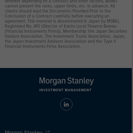
different depending on a contract and other factors, MSIMJ
cannot present the rates, upper limits, etc. in advance. All
clients should read the Documents Provided Prior to the
Conclusion of a Contract carefully before executing an
agreement. This material is disseminated in Japan by MSIMJ,
Registered No. 410 (Director of Kanto Local Finance Bureau
(Financial Instruments Firms)), Membership: the Japan Securities
Dealers Association, The Investment Trusts Association, Japan,
the Japan Investment Advisers Association and the Type II
Financial Instruments Firms Association.
Morgan Stanley