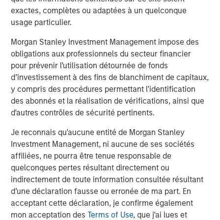
Income group may, however, be dual-hatted by MSIM and
exactes, complètes ou adaptées à un quelconque
Calvert.
usage particulier.
Morgan Stanley Investment Management impose des
Fixed Income Team
obligations aux professionnels du secteur financier
Our capabilities are driven by six specialized teams that
pour prévenir l’utilisation détournée de fonds
span the global fixed income capital markets. Each
d’investissement à des fins de blanchiment de capitaux,
specialized team has the autonomy to implement its own
y compris des procédures permettant l'identification
approach while centralized resources allow them to
des abonnés et la réalisation de vérifications, ainsi que
focus on driving investment excellence.
d'autres contrôles de sécurité pertinents.
Je reconnais qu'aucune entité de Morgan Stanley
Idées liées
Investment Management, ni aucune de ses sociétés
affiliées, ne pourra être tenue responsable de
VIDÉO
quelconques pertes résultant directement ou
Vidéo : Investir sur le marché des obligations
indirectement de toute information consultée résultant
vertes internationales
d’une déclaration fausse ou erronée de ma part. En
acceptant cette déclaration, je confirme également
mon acceptation des
Terms of Use
, que j'ai lues et