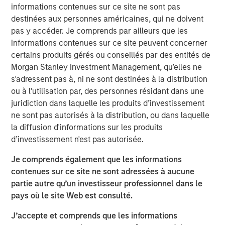
informations contenues sur ce site ne sont pas
destinées aux personnes américaines, qui ne doivent
DOWNLOAD THE 2025 FIXED INCOME
pas y accéder. Je comprends par ailleurs que les
ENGAGEMENT REPORT
informations contenues sur ce site peuvent concerner
certains produits gérés ou conseillés par des entités de
Morgan Stanley Investment Management, qu’elles ne
s'adressent pas à, ni ne sont destinées à la distribution
The views and opinions are those of the author as of the date of
publication and are subject to change at any time due to market
ou à l'utilisation par, des personnes résidant dans une
or economic conditions and may not necessarily come to pass.
juridiction dans laquelle les produits d’investissement
The views expressed do not reflect the opinions of all
ne sont pas autorisés à la distribution, ou dans laquelle
investment personnel at Morgan Stanley Investment
Management (MSIM) and its subsidiaries and affiliates
la diffusion d'informations sur les produits
(collectively the Firm”), and may not be reflected in all the
d’investissement n'est pas autorisée.
strategies and products that the Firm offers.
This material is a general communication, which is not impartial,
Je comprends également que les informations
is for informational and educational purposes only, not a
contenues sur ce site ne sont adressées à aucune
recommendation to purchase or sell specific securities, or to
adopt any particular investment strategy. Information does not
partie autre qu’un investisseur professionnel dans le
address financial objectives, situation or specific needs of
pays où le site Web est consulté.
individual investors.
J’accepte et comprends que les informations
Prior to making any investment decision, investors should