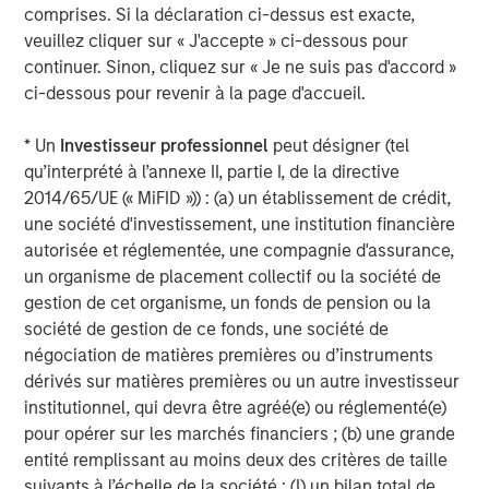
ARTICLE
comprises. Si la déclaration ci-dessus est exacte,
Cutting Through Labels’ Noise in the
veuillez cliquer sur « J'accepte » ci-dessous pour
Sustainable Bond Market: The Merits of a
continuer. Sinon, cliquez sur « Je ne suis pas d'accord »
Research-Driven Framework
ci-dessous pour revenir à la page d'accueil.
ARTICLE
* Un
Investisseur professionnel
peut désigner (tel
qu’interprété à l’annexe II, partie I, de la directive
The Road to Transition: Identifying Climate
2014/65/UE (« MiFID »)) : (a) un établissement de crédit,
Leaders and Laggards in European Autos
une société d'investissement, une institution financière
autorisée et réglementée, une compagnie d'assurance,
un organisme de placement collectif ou la société de
gestion de cet organisme, un fonds de pension ou la
The Author
société de gestion de ce fonds, une société de
négociation de matières premières ou d’instruments
dérivés sur matières premières ou un autre investisseur
institutionnel, qui devra être agréé(e) ou réglementé(e)
pour opérer sur les marchés financiers ; (b) une grande
Anuj Gulati, CFA
entité remplissant au moins deux des critères de taille
Managing Director
suivants à l’échelle de la société : (I) un bilan total de