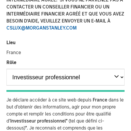
CONTACTER UN CONSEILLER FINANCIER OU UN
INTERMÉDIAIRE FINANCIER AGRÉÉ ET QUE VOUS AVEZ
12 OCTOBRE 2025
BESOIN D’AIDE, VEUILLEZ ENVOYER UN E-MAIL À
CSLUX@MORGANSTANLEY.COM
The Author
Lieu
France
Anuj Gulati, CFA
Rôle
Managing Director
Over the past twelve months, the MSIM Fixed Income
Je déclare accéder à ce site web depuis
France
dans le
1
team
continued to leverage our US$220 billion AUM
but d’obtenir des informations, agir pour mon propre
2
platform
to have meaningful dialogues with bond issuers
compte et remplir les conditions pour être qualifié
on ESG topics that we believe are most relevant to their
d’
Investisseur professionnel*
(tel que défini ci-
3
business and financing activities.
dessous)
*
. Je reconnais et comprends que les