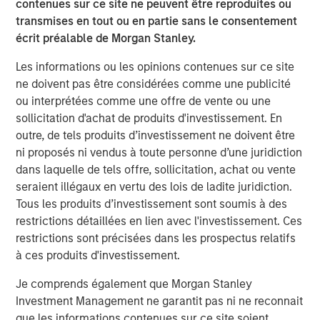
carefully review the strategy’s relevant offering document. For
contenues sur ce site ne peuvent être reproduites ou
the complete content and important disclosures, refer to the
transmises en tout ou en partie sans le consentement
Form ADV.
écrit préalable de Morgan Stanley.
1
The Fixed Income team’s capabilities are driven by six
specialised teams that span the global fixed income capital
Les informations ou les opinions contenues sur ce site
markets. Each specialised team has the autonomy to implement
ne doivent pas être considérées comme une publicité
its own approach, while centralised resources allow them to
focus on driving investment excellence. These Fixed Income
ou interprétées comme une offre de vente ou une
centralised resources include dedicated Fixed Income
sollicitation d'achat de produits d'investissement. En
sustainability professionals.
outre, de tels produits d’investissement ne doivent être
2
All references to assets under management are as of 30 June
ni proposés ni vendus à toute personne d’une juridiction
2025. Strategy assets are inclusive of client mandates invested
dans laquelle de tels offre, sollicitation, achat ou vente
in the strategy, as well as assets managed on behalf of other
MSIM products (primarily global/regional and asset allocation
seraient illégaux en vertu des lois de ladite juridiction.
co-managed strategies). The information provided herein is for
Tous les produits d’investissement sont soumis à des
illustrative purposes only. It should not be construed as a
recommendation to buy or sell any particular security or to
restrictions détaillées en lien avec l'investissement. Ces
adopt any investment strategy.
restrictions sont précisées dans les prospectus relatifs
3
à ces produits d'investissement.
The engagement figures and examples in this report relate to
activities conducted by investment teams within the MSIM Fixed
Income group. This information does not represent engagement
Je comprends également que Morgan Stanley
activities individually conducted by Calvert Research and
Investment Management ne garantit pas ni ne reconnait
Management (“Calvert”), MSIM’s responsible investment affiliate,
unless otherwise stated. Some team members of the MSIM Fixed
que les informations contenues sur ce site soient