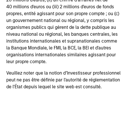
40 millions d'euros ou (iii) 2 millions d'euros de fonds
Anton Heese
propres, entité agissant pour son propre compte ; ou (c)
Executive Director
un gouvernement national ou régional, y compris les
organismes publics qui gèrent de la dette publique au
niveau national ou régional, les banques centrales, les
Kinzer Jennings, CFA
institutions internationales et supranationales comme
la Banque Mondiale, le FMI, la BCE, la BEI et d'autres
Executive Director
organisations internationales similaires agissant pour
leur propre compte.
Dipen Patel
Veuillez noter que la notion d’Investisseur professionnel
Executive Director
peut ne pas être définie par l'autorité de réglementation
de l'État depuis lequel le site web est consulté.
Matthew C. Dunning
Executive Director