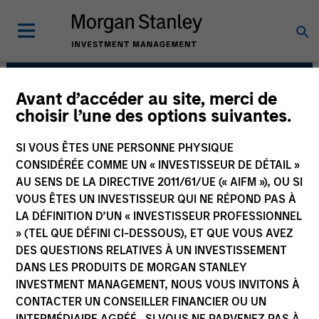
Avant d’accéder au site, merci de
Fixed Income Team
choisir l’une des options suivantes.
SI VOUS ÊTES UNE PERSONNE PHYSIQUE
CONSIDÉRÉE COMME UN « INVESTISSEUR DE DÉTAIL »
AU SENS DE LA DIRECTIVE 2011/61/UE (« AIFM »), OU SI
VOUS ÊTES UN INVESTISSEUR QUI NE RÉPOND PAS À
LA DÉFINITION D’UN « INVESTISSEUR PROFESSIONNEL
» (TEL QUE DÉFINI CI-DESSOUS), ET QUE VOUS AVEZ
DES QUESTIONS RELATIVES À UN INVESTISSEMENT
DANS LES PRODUITS DE MORGAN STANLEY
Our capabilities are driven by six specialized teams
INVESTMENT MANAGEMENT, NOUS VOUS INVITONS À
that span the global fixed income capital markets. Each
CONTACTER UN CONSEILLER FINANCIER OU UN
specialized team has the autonomy to implement its
INTERMÉDIAIRE AGRÉÉ. SI VOUS NE PARVENEZ PAS À