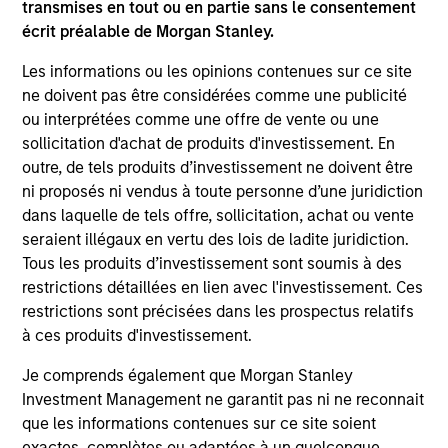
Managing Director
transmises en tout ou en partie sans le consentement
écrit préalable de Morgan Stanley.
Les informations ou les opinions contenues sur ce site
ne doivent pas être considérées comme une publicité
Municipals Team
ou interprétées comme une offre de vente ou une
sollicitation d'achat de produits d'investissement. En
outre, de tels produits d’investissement ne doivent être
ni proposés ni vendus à toute personne d’une juridiction
Broad Markets Fixed Income
dans laquelle de tels offre, sollicitation, achat ou vente
seraient illégaux en vertu des lois de ladite juridiction.
Our team provides exposure to what we consider the
Tous les produits d’investissement sont soumis à des
best ideas in fixed income. Leveraging the expertise of
restrictions détaillées en lien avec l'investissement. Ces
our specialized teams, we use a team-based, rigorous
restrictions sont précisées dans les prospectus relatifs
and disciplined process that seeks out superior and
à ces produits d'investissement.
repeatable results.
Je comprends également que Morgan Stanley
Investment Management ne garantit pas ni ne reconnait
Portfolio Managers
que les informations contenues sur ce site soient
exactes, complètes ou adaptées à un quelconque