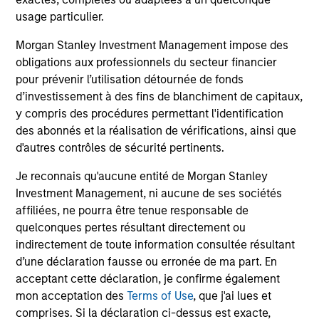
usage particulier.
Morgan Stanley Investment Management impose des
obligations aux professionnels du secteur financier
Vishal Khanduja, CFA
pour prévenir l’utilisation détournée de fonds
Managing Director
d’investissement à des fins de blanchiment de capitaux,
y compris des procédures permettant l'identification
des abonnés et la réalisation de vérifications, ainsi que
Mike Rosborough
d'autres contrôles de sécurité pertinents.
Managing Director
Je reconnais qu'aucune entité de Morgan Stanley
Investment Management, ni aucune de ses sociétés
affiliées, ne pourra être tenue responsable de
Leon Grenyer
quelconques pertes résultant directement ou
Managing Director
indirectement de toute information consultée résultant
d’une déclaration fausse ou erronée de ma part. En
acceptant cette déclaration, je confirme également
Joseph Mehlman, CFA
mon acceptation des
Terms of Use
, que j'ai lues et
comprises. Si la déclaration ci-dessus est exacte,
Managing Director