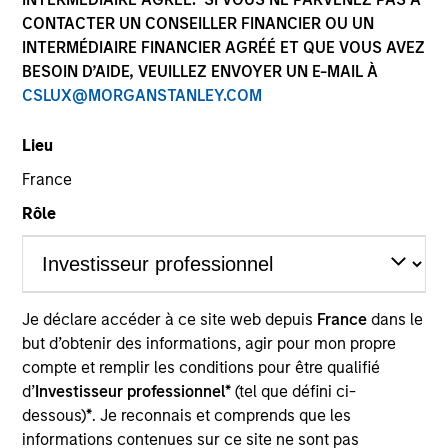
own approach while centralized resources allow them
CONTACTER UN CONSEILLER FINANCIER OU UN
to focus on driving investment excellence.
INTERMÉDIAIRE FINANCIER AGRÉÉ ET QUE VOUS AVEZ
BESOIN D’AIDE, VEUILLEZ ENVOYER UN E-MAIL À
CSLUX@MORGANSTANLEY.COM
Leadership
Lieu
France
Rôle
Jeffrey D. Mueller
Managing Director
Je déclare accéder à ce site web depuis
France
dans le
but d’obtenir des informations, agir pour mon propre
Ken Topping
compte et remplir les conditions pour être qualifié
Managing Director
d’
Investisseur professionnel*
(tel que défini ci-
dessous)
*
. Je reconnais et comprends que les
informations contenues sur ce site ne sont pas