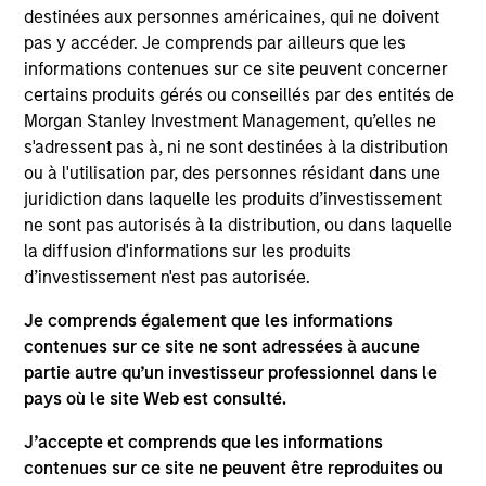
Anuj Gulati, CFA
destinées aux personnes américaines, qui ne doivent
Managing Director
pas y accéder. Je comprends par ailleurs que les
informations contenues sur ce site peuvent concerner
certains produits gérés ou conseillés par des entités de
Katie Herr
Morgan Stanley Investment Management, qu’elles ne
s'adressent pas à, ni ne sont destinées à la distribution
Managing Director
ou à l'utilisation par, des personnes résidant dans une
juridiction dans laquelle les produits d’investissement
ne sont pas autorisés à la distribution, ou dans laquelle
Alicia M. Keenan
la diffusion d'informations sur les produits
Managing Director
d’investissement n'est pas autorisée.
Je comprends également que les informations
contenues sur ce site ne sont adressées à aucune
Hugh C. Briscoe
partie autre qu’un investisseur professionnel dans le
Managing Director
pays où le site Web est consulté.
J’accepte et comprends que les informations
Kelley Gerrity
contenues sur ce site ne peuvent être reproduites ou