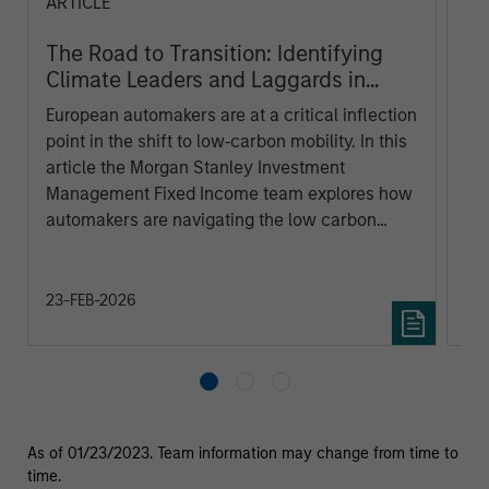
ARTICLE
GL
The Road to Transition: Identifying
Vi
Climate Leaders and Laggards in
(N
European Autos
European automakers are at a critical inflection
Glo
point in the shift to low‑carbon mobility. In this
mo
article the Morgan Stanley Investment
se
Management Fixed Income team explores how
dat
automakers are navigating the low carbon
ob
transition and what this means for credit
fo
investors.
23-FEB-2026
21
As of 01/23/2023. Team information may change from time to
time.