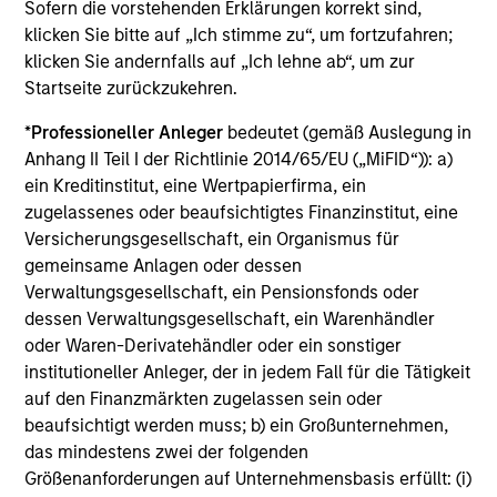
Sofern die vorstehenden Erklärungen korrekt sind,
klicken Sie bitte auf „Ich stimme zu“, um fortzufahren;
klicken Sie andernfalls auf „Ich lehne ab“, um zur
Startseite zurückzukehren.
Investment Approach
*
Professioneller Anleger
bedeutet (gemäß Auslegung in
Anhang II Teil I der Richtlinie 2014/65/EU („MiFID“)): a)
ein Kreditinstitut, eine Wertpapierfirma, ein
Counterpoint Global believes that it may achieve value-
zugelassenes oder beaufsichtigtes Finanzinstitut, eine
added investment results more consistently through
Versicherungsgesellschaft, ein Organismus für
bottom-up analysis and qualitative judgment rather than
gemeinsame Anlagen oder dessen
top-down forecasting. Additionally, the team holds that
Verwaltungsgesellschaft, ein Pensionsfonds oder
optimal stock selection is primarily a function of making
dessen Verwaltungsgesellschaft, ein Warenhändler
long-term investments in companies that stand to benefit
oder Waren-Derivatehändler oder ein sonstiger
from the shift to a more sustainable economy, while also
institutioneller Anleger, der in jedem Fall für die Tätigkeit
benefiting from: inherent sustainable competitive
auf den Finanzmärkten zugelassen sein oder
advantages; brand-name recognition; the ability to
beaufsichtigt werden muss; b) ein Großunternehmen,
redeploy capital at high rates of return; and strong free-
das mindestens zwei der folgenden
cash-flow yield three to five years in the future. These
Größenanforderungen auf Unternehmensbasis erfüllt: (i)
characteristics, in the team's view, provide the potential