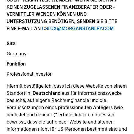
KEINEN ZUGELASSENEN FINANZBERATER ODER -
VERMITTLER WENDEN KÖNNEN UND
UNTERSTÜTZUNG BENÖTIGEN, SENDEN SIE BITTE
Quick Facts
EINE E-MAIL AN
CSLUX@MORGANSTANLEY.COM
Benchmark
Sitz
Russell 1000 Index
Germany
Funktion
Related Product
Professional Investor
Pooled Vehicle
Hiermit bestätige ich, dass ich diese Website von einem
Standort in
Deutschland
aus für Informationszwecke
Insights
besuche, auf eigene Rechnung handle und die
Voraussetzungen eines
professionellen Anlegers
(wie
nachstehend definiert)
*
erfülle. Ich bin mir dessen
bewusst, dass die auf dieser Website enthaltenen
Overview
Informationen nicht für US-Personen bestimmt sind und