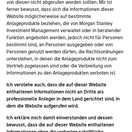
von diesen nicht abgerufen werden sollten. Mir ist
Morgan Stanley Tailwinds
seeks long-term capital
ferner bewusst, dass sich die Informationen dieser
appreciation by investing in high-quality established and
Website möglicherweise auf bestimmte
emerging companies with capitalizations within the
Anlageprodukte beziehen, die von Morgan Stanley
range of companies included in the Russell 1000 Index.
Investment Management verwaltet oder in beratender
To help achieve its objective, the investment team seeks
Funktion angeboten werden, jedoch nicht für Personen
companies that are aligned with and support positive
bestimmt sind, an Personen ausgegeben oder von
environmental or social trends, while having sustainable
Personen genutzt werden dürfen, die Rechtsordnungen
competitive advantages, strong free cash flow yields and
unterstehen, in denen die Anlageprodukte nicht zum
favorable return on invested capital trends. The team
Vertrieb zugelassen sind oder die Verbreitung von
focuses on long-term growth rather than short-term
Informationen zu den Anlageprodukten verboten ist.
events, with their stock selection informed by rigorous
fundamental analysis.
Ich verstehe auch, dass die auf dieser Website
enthaltenen Informationen nicht an Dritte als
professionelle Anleger in dem Land gerichtet sind, in
dem die Website aufgerufen wird.
Ich erkläre mich damit einverstanden und dessen
bewusst, dass die auf dieser Website enthaltenen
Informationen ohne die vorherige schriftliche