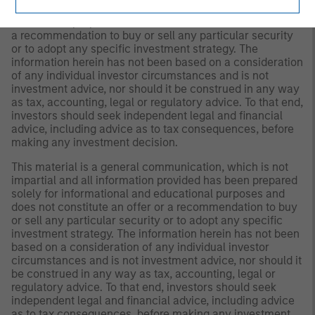
All information provided has been prepared solely for
information purposes and does not constitute an offer or
a recommendation to buy or sell any particular security
or to adopt any specific investment strategy. The
information herein has not been based on a consideration
of any individual investor circumstances and is not
investment advice, nor should it be construed in any way
as tax, accounting, legal or regulatory advice. To that end,
investors should seek independent legal and financial
advice, including advice as to tax consequences, before
making any investment decision.
This material is a general communication, which is not
impartial and all information provided has been prepared
solely for informational and educational purposes and
does not constitute an offer or a recommendation to buy
or sell any particular security or to adopt any specific
investment strategy. The information herein has not been
based on a consideration of any individual investor
circumstances and is not investment advice, nor should it
be construed in any way as tax, accounting, legal or
regulatory advice. To that end, investors should seek
independent legal and financial advice, including advice
as to tax consequences, before making any investment