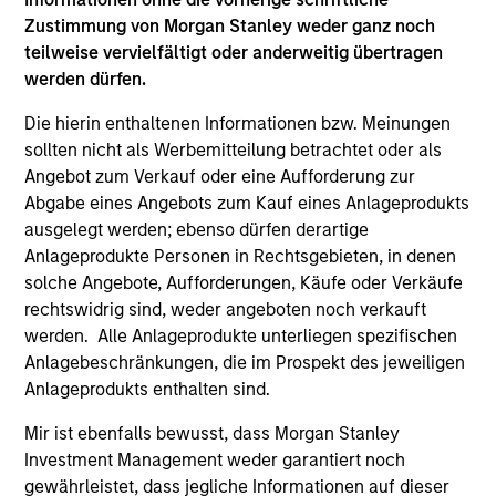
Zustimmung von Morgan Stanley weder ganz noch
Differentiators
teilweise vervielfältigt oder anderweitig übertragen
werden dürfen.
1
Die hierin enthaltenen Informationen bzw. Meinungen
sollten nicht als Werbemitteilung betrachtet oder als
Angebot zum Verkauf oder eine Aufforderung zur
Aligned with Clients
Abgabe eines Angebots zum Kauf eines Anlageprodukts
Counterpoint Global’s long-term incentive compensation
ausgelegt werden; ebenso dürfen derartige
program requires investors to allocate a significant
Anlageprodukte Personen in Rechtsgebieten, in denen
portion of deferred compensation into the portfolios they
solche Angebote, Aufforderungen, Käufe oder Verkäufe
manage.
rechtswidrig sind, weder angeboten noch verkauft
2
werden. Alle Anlageprodukte unterliegen spezifischen
Anlagebeschränkungen, die im Prospekt des jeweiligen
Anlageprodukts enthalten sind.
Mir ist ebenfalls bewusst, dass Morgan Stanley
CROSS-DISCIPLINARY THINKING AND
RESEARCH INTO EMERGING THEMES
Investment Management weder garantiert noch
Their generalist approach and disruptive change research
gewährleistet, dass jegliche Informationen auf dieser