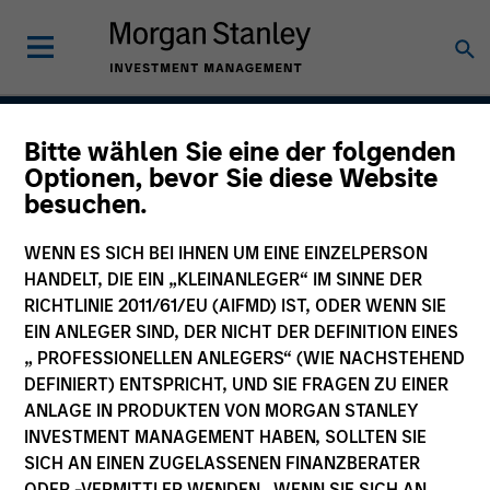
Bitte wählen Sie eine der folgenden
Tailwinds
Optionen, bevor Sie diese Website
besuchen.
WENN ES SICH BEI IHNEN UM EINE EINZELPERSON
Team Inception
HANDELT, DIE EIN „KLEINANLEGER“ IM SINNE DER
September 2023
RICHTLINIE 2011/61/EU (AIFMD) IST, ODER WENN SIE
EIN ANLEGER SIND, DER NICHT DER DEFINITION EINES
„ PROFESSIONELLEN ANLEGERS“ (WIE NACHSTEHEND
DEFINIERT) ENTSPRICHT, UND SIE FRAGEN ZU EINER
Asset Class
ANLAGE IN PRODUKTEN VON MORGAN STANLEY
US Equity
INVESTMENT MANAGEMENT HABEN, SOLLTEN SIE
SICH AN EINEN ZUGELASSENEN FINANZBERATER
ODER -VERMITTLER WENDEN. WENN SIE SICH AN