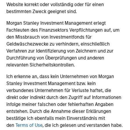
are unique in an industry that leans toward specialization.
Website korrekt oder vollständig oder für einen
They promote cross-disciplinary thinking where investors
bestimmten Zweck geeignet sind.
follow areas with distinctly different business models.
Morgan Stanley Investment Management erlegt
3
Fachleuten des Finanzsektors Verpflichtungen auf, um
den Missbrauch von Investmentfonds für
Geldwäschezwecke zu verhindern, einschließlich
Verfahren zur Identifizierung von Zeichnern und zur
CULTURE
Durchführung von Überprüfungen und anderen
Counterpoint Global has a distinctive culture that
relevanten Sicherheitskontrollen.
encourages innovation, evolution and continued learning.
Ich erkenne an, dass kein Unternehmen von Morgan
4
Stanley Investment Management bzw. kein
verbundenes Unternehmen für Verluste haftet, die
direkt oder indirekt durch den Zugriff auf Informationen
infolge meiner falschen oder fehlerhaften Angaben
EXPERIENCED AND STABLE TEAM
entstehen. Durch die Annahme dieser Erklärungen
The team has been managing money since 1998. They
bestätige ich ebenfalls mein Einverständnis mit
have a long-term investment horizon that promotes
den
Terms of Use
, die ich gelesen und verstanden habe.
perspective and insight.