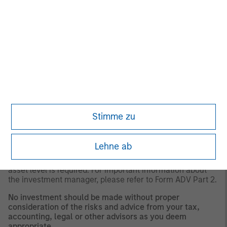
of fees. Alternative investment funds are often
unregulated, are not subject to the same regulatory
requirements as mutual funds, and are not required to
provide periodic pricing or valuation information to
investors. The investment strategies described in the
preceding pages may not be suitable for your specific
circumstances; accordingly, you should consult your
own tax, legal or other advisors, at both the outset of
any transaction and on an ongoing basis, to determine
such suitability.
A separately managed account may not be appropriate
Stimme zu
for all investors. Separate accounts managed according
to the Strategy include a number of securities and will
not necessarily track the performance of any index.
Lehne ab
Please consider the investment objectives, risks and fees
of the Strategy carefully before investing. A minimum
asset level is required. For important information about
the investment manager, please refer to Form ADV Part 2.
No investment should be made without proper
consideration of the risks and advice from your tax,
accounting, legal or other advisors as you deem
appropriate.