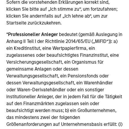
Change at the Fed
V
Sofern die vorstehenden Erklärungen korrekt sind,
O
klicken Sie bitte auf „Ich stimme zu“, um fortzufahren;
Fed policy is changing and may reshape how we
G
klicken Sie andernfalls auf „Ich lehne ab“, um zur
think about valuations, inflation and interest rate
m
Startseite zurückzukehren.
policy. The Fed may also increase their supply-
no
side data indicators versus what have
s
*
Professioneller Anleger
bedeutet (gemäß Auslegung in
traditionally been demand-side. We explain the
i
Anhang II Teil I der Richtlinie 2014/65/EU („MiFID“)): a)
relevance and nuances of these changes.
Va
ein Kreditinstitut, eine Wertpapierfirma, ein
zugelassenes oder beaufsichtigtes Finanzinstitut, eine
20-JUL-2026
2
Versicherungsgesellschaft, ein Organismus für
gemeinsame Anlagen oder dessen
Verwaltungsgesellschaft, ein Pensionsfonds oder
dessen Verwaltungsgesellschaft, ein Warenhändler
oder Waren-Derivatehändler oder ein sonstiger
institutioneller Anleger, der in jedem Fall für die Tätigkeit
auf den Finanzmärkten zugelassen sein oder
beaufsichtigt werden muss; b) ein Großunternehmen,
1. Subject to third-party confidentiality obligations,
das mindestens zwei der folgenden
information barriers established by Morgan Stanley in
Größenanforderungen auf Unternehmensbasis erfüllt: (i)
order to manage potential conflicts of interest, and