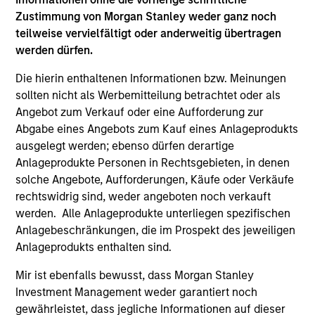
Zustimmung von Morgan Stanley weder ganz noch
teilweise vervielfältigt oder anderweitig übertragen
Steven Turner, CFA
werden dürfen.
Managing Director
Die hierin enthaltenen Informationen bzw. Meinungen
sollten nicht als Werbemitteilung betrachtet oder als
Angebot zum Verkauf oder eine Aufforderung zur
Victoria Eckstein
Abgabe eines Angebots zum Kauf eines Anlageprodukts
Managing Director
ausgelegt werden; ebenso dürfen derartige
Anlageprodukte Personen in Rechtsgebieten, in denen
solche Angebote, Aufforderungen, Käufe oder Verkäufe
Team members may be subject to change at any time
rechtswidrig sind, weder angeboten noch verkauft
without notice.
werden. Alle Anlageprodukte unterliegen spezifischen
Anlagebeschränkungen, die im Prospekt des jeweiligen
Effective 1 November 2023, Rui De Figueiredo, Ryan
Anlageprodukts enthalten sind.
Meredith, Jim Caron and Damon Wu are the Strategy’s
Lead Portfolio Managers, forming the Investment
Mir ist ebenfalls bewusst, dass Morgan Stanley
Committee.
Investment Management weder garantiert noch
gewährleistet, dass jegliche Informationen auf dieser