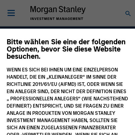
Bitte wählen Sie eine der folgenden
Outsourced CIO
Optionen, bevor Sie diese Website
besuchen.
Programs
WENN ES SICH BEI IHNEN UM EINE EINZELPERSON
HANDELT, DIE EIN „KLEINANLEGER“ IM SINNE DER
RICHTLINIE 2011/61/EU (AIFMD) IST, ODER WENN SIE
Asset Class
EIN ANLEGER SIND, DER NICHT DER DEFINITION EINES
Multi-Asset
„ PROFESSIONELLEN ANLEGERS“ (WIE NACHSTEHEND
DEFINIERT) ENTSPRICHT, UND SIE FRAGEN ZU EINER
ANLAGE IN PRODUKTEN VON MORGAN STANLEY
INVESTMENT MANAGEMENT HABEN, SOLLTEN SIE
SICH AN EINEN ZUGELASSENEN FINANZBERATER
Insights
ODER -VERMITTLER WENDEN. WENN SIE SICH AN