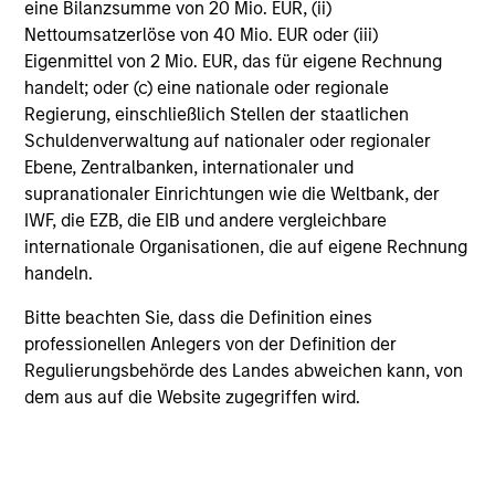
eine Bilanzsumme von 20 Mio. EUR, (ii)
applicable allocation policies.
Nettoumsatzerlöse von 40 Mio. EUR oder (iii)
Alternative investments are speculative and include a
Eigenmittel von 2 Mio. EUR, das für eigene Rechnung
high degree of risk. Investors could lose all or a
handelt; oder (c) eine nationale oder regionale
substantial amount of their investment. Alternative
Regierung, einschließlich Stellen der staatlichen
investments are suitable only for long-term investors
willing to forego liquidity and put capital at risk for an
Schuldenverwaltung auf nationaler oder regionaler
indefinite period of time. Alternative investments are
Ebene, Zentralbanken, internationaler und
typically highly illiquid – there is no secondary market
supranationaler Einrichtungen wie die Weltbank, der
for private funds, and there may be restrictions on
IWF, die EZB, die EIB und andere vergleichbare
redemptions or assigning or otherwise transferring
investments into private funds. Alternative investment
internationale Organisationen, die auf eigene Rechnung
funds often engage in leverage and other speculative
handeln.
practices that may increase volatility and risk of loss.
Alternative investments typically have higher fees and
Bitte beachten Sie, dass die Definition eines
expenses than other investment vehicles, and such fees
professionellen Anlegers von der Definition der
and expenses will lower returns achieved by investors.
Regulierungsbehörde des Landes abweichen kann, von
This is prepared for sophisticated investors who are
dem aus auf die Website zugegriffen wird.
capable of understanding the risks associated with the
investments described herein and may not be
appropriate for you. The information presented
represents how the portfolio management team
generally implements its investment process under