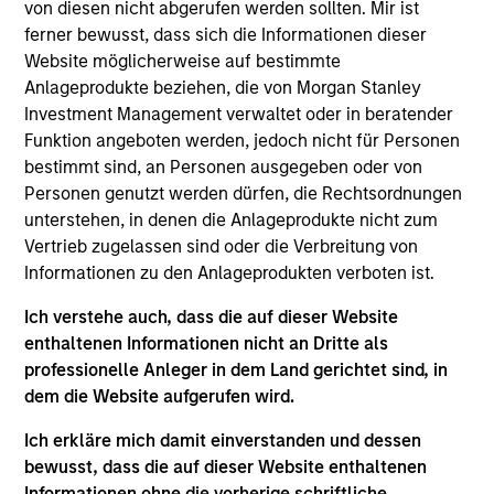
von diesen nicht abgerufen werden sollten. Mir ist
ferner bewusst, dass sich die Informationen dieser
Website möglicherweise auf bestimmte
Anlageprodukte beziehen, die von Morgan Stanley
Rui de Figueiredo, Ph.D.
Investment Management verwaltet oder in beratender
Managing Director
Funktion angeboten werden, jedoch nicht für Personen
bestimmt sind, an Personen ausgegeben oder von
Personen genutzt werden dürfen, die Rechtsordnungen
Ryan Meredith, FFA, CFA
unterstehen, in denen die Anlageprodukte nicht zum
Managing Director
Vertrieb zugelassen sind oder die Verbreitung von
Informationen zu den Anlageprodukten verboten ist.
Ich verstehe auch, dass die auf dieser Website
Jim Caron
enthaltenen Informationen nicht an Dritte als
Managing Director
professionelle Anleger in dem Land gerichtet sind, in
dem die Website aufgerufen wird.
Ich erkläre mich damit einverstanden und dessen
Damon Wu
bewusst, dass die auf dieser Website enthaltenen
Managing Director
Informationen ohne die vorherige schriftliche