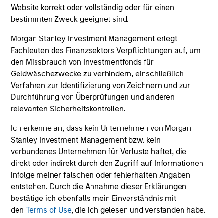
Website korrekt oder vollständig oder für einen
bestimmten Zweck geeignet sind.
Morgan Stanley Investment Management erlegt
Team Insights
Fachleuten des Finanzsektors Verpflichtungen auf, um
den Missbrauch von Investmentfonds für
Geldwäschezwecke zu verhindern, einschließlich
Verfahren zur Identifizierung von Zeichnern und zur
Durchführung von Überprüfungen und anderen
relevanten Sicherheitskontrollen.
Ich erkenne an, dass kein Unternehmen von Morgan
Stanley Investment Management bzw. kein
verbundenes Unternehmen für Verluste haftet, die
direkt oder indirekt durch den Zugriff auf Informationen
infolge meiner falschen oder fehlerhaften Angaben
CARON’S CORNER
C
entstehen. Durch die Annahme dieser Erklärungen
bestätige ich ebenfalls mein Einverständnis mit
There’s a New Sheriff in Town: Culture
T
den
Terms of Use
, die ich gelesen und verstanden habe.