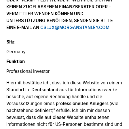
KEINEN ZUGELASSENEN FINANZBERATER ODER -
VERMITTLER WENDEN KÖNNEN UND
UNTERSTÜTZUNG BENÖTIGEN, SENDEN SIE BITTE
Overview
EINE E-MAIL AN
CSLUX@MORGANSTANLEY.COM
Comprehensive discretionary investment management
Sitz
solutions, encompassing both traditional and alternative
investments, that are tailored to the specific needs and
Germany
requirements of each client.
Funktion
Professional Investor
Hiermit bestätige ich, dass ich diese Website von einem
Standort in
Deutschland
aus für Informationszwecke
besuche, auf eigene Rechnung handle und die
Voraussetzungen eines
professionellen Anlegers
(wie
nachstehend definiert)
*
erfülle. Ich bin mir dessen
bewusst, dass die auf dieser Website enthaltenen
Portfolio Managers
Informationen nicht für US-Personen bestimmt sind und