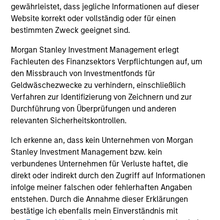
CULTURE
gewährleistet, dass jegliche Informationen auf dieser
Counterpoint Global has a distinctive culture that
Website korrekt oder vollständig oder für einen
encourages innovation, evolution and continued learning.
bestimmten Zweck geeignet sind.
4
Morgan Stanley Investment Management erlegt
Fachleuten des Finanzsektors Verpflichtungen auf, um
den Missbrauch von Investmentfonds für
Geldwäschezwecke zu verhindern, einschließlich
EXPERIENCED AND STABLE TEAM
Verfahren zur Identifizierung von Zeichnern und zur
The team has been managing money since 1998. They
Durchführung von Überprüfungen und anderen
have a long-term investment horizon that promotes
relevanten Sicherheitskontrollen.
perspective and insight.
Ich erkenne an, dass kein Unternehmen von Morgan
Stanley Investment Management bzw. kein
verbundenes Unternehmen für Verluste haftet, die
Investment Approach
direkt oder indirekt durch den Zugriff auf Informationen
infolge meiner falschen oder fehlerhaften Angaben
entstehen. Durch die Annahme dieser Erklärungen
bestätige ich ebenfalls mein Einverständnis mit
Counterpoint Global believes that it may achieve value-