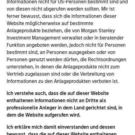
on established companies in the United States that
Informationen nicht für US-Personen bestimmt sind und
benefit from efficient scale. Due to the durability of this
von diesen nicht abgerufen werden sollten. Mir ist
long-term competitive advantage, the investment team
ferner bewusst, dass sich die Informationen dieser
believes these companies are relatively insulated from
Website möglicherweise auf bestimmte
disruptive change.
Anlageprodukte beziehen, die von Morgan Stanley
Investment Management verwaltet oder in beratender
Funktion angeboten werden, jedoch nicht für Personen
bestimmt sind, an Personen ausgegeben oder von
Personen genutzt werden dürfen, die Rechtsordnungen
unterstehen, in denen die Anlageprodukte nicht zum
Vertrieb zugelassen sind oder die Verbreitung von
Informationen zu den Anlageprodukten verboten ist.
Differentiators
Ich verstehe auch, dass die auf dieser Website
enthaltenen Informationen nicht an Dritte als
1
professionelle Anleger in dem Land gerichtet sind, in
dem die Website aufgerufen wird.
Ich erkläre mich damit einverstanden und dessen
ALIGNED WITH CLIENTS
bewusst, dass die auf dieser Website enthaltenen