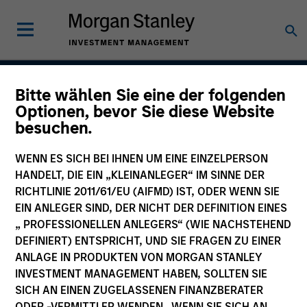
Bitte wählen Sie eine der folgenden
Permanence
Optionen, bevor Sie diese Website
besuchen.
WENN ES SICH BEI IHNEN UM EINE EINZELPERSON
Team Inception
HANDELT, DIE EIN „KLEINANLEGER“ IM SINNE DER
March 2020
RICHTLINIE 2011/61/EU (AIFMD) IST, ODER WENN SIE
EIN ANLEGER SIND, DER NICHT DER DEFINITION EINES
„ PROFESSIONELLEN ANLEGERS“ (WIE NACHSTEHEND
DEFINIERT) ENTSPRICHT, UND SIE FRAGEN ZU EINER
Asset Class
ANLAGE IN PRODUKTEN VON MORGAN STANLEY
US Equity
INVESTMENT MANAGEMENT HABEN, SOLLTEN SIE
SICH AN EINEN ZUGELASSENEN FINANZBERATER
ODER -VERMITTLER WENDEN. WENN SIE SICH AN