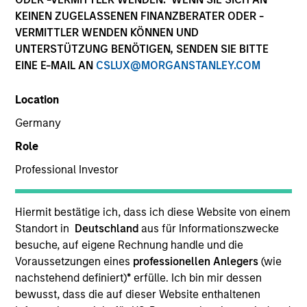
KEINEN ZUGELASSENEN FINANZBERATER ODER -
VERMITTLER WENDEN KÖNNEN UND
UNTERSTÜTZUNG BENÖTIGEN, SENDEN SIE BITTE
Quick Facts
EINE E-MAIL AN
CSLUX@MORGANSTANLEY.COM
Benchmark
Location
S&P 500 Index
Germany
Role
Insights
Professional Investor
Hiermit bestätige ich, dass ich diese Website von einem
Overview
Standort in
Deutschland
aus für Informationszwecke
The investment team makes long-term investments in
besuche, auf eigene Rechnung handle und die
unique companies whose market value can increase
Voraussetzungen eines
professionellen Anlegers
(wie
significantly over time for underlying fundamental
nachstehend definiert)
*
erfülle. Ich bin mir dessen
reasons.
Morgan Stanley Permanence
focuses primarily
bewusst, dass die auf dieser Website enthaltenen