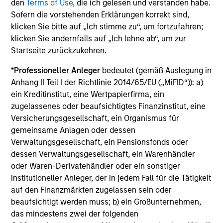
den
Terms of Use
, die ich gelesen und verstanden habe.
added investment results more consistently through
Sofern die vorstehenden Erklärungen korrekt sind,
bottom-up analysis and qualitative judgment rather than
klicken Sie bitte auf „Ich stimme zu“, um fortzufahren;
through top-down forecasting. Additionally, the team
klicken Sie andernfalls auf „Ich lehne ab“, um zur
holds that optimal stock selection is primarily a function
Startseite zurückzukehren.
of making long-term investments in companies with:
inherent sustainable competitive advantages (such as a
*
Professioneller Anleger
bedeutet (gemäß Auslegung in
patent portfolio, a network or community effect, etc.);
Anhang II Teil I der Richtlinie 2014/65/EU („MiFID“)): a)
brand-name recognition; the ability to redeploy capital at
ein Kreditinstitut, eine Wertpapierfirma, ein
high rates of return; and strong free-cash-flow yield
zugelassenes oder beaufsichtigtes Finanzinstitut, eine
three to five years in the future. These characteristics, in
Versicherungsgesellschaft, ein Organismus für
the team’s view, provide the potential for consistent long-
gemeinsame Anlagen oder dessen
term growth and competitive returns.
Verwaltungsgesellschaft, ein Pensionsfonds oder
dessen Verwaltungsgesellschaft, ein Warenhändler
The team believes that the development of insights is
oder Waren-Derivatehändler oder ein sonstiger
valuable to the investment process, and guiding
institutioneller Anleger, der in jedem Fall für die Tätigkeit
principles combined with intellectual and process
auf den Finanzmärkten zugelassen sein oder
flexibility are critical to strong decision- making in
beaufsichtigt werden muss; b) ein Großunternehmen,
pursuit of attractive investments.
das mindestens zwei der folgenden