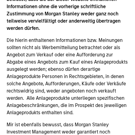
Counterpoint Global’s long-term incentive compensation
Informationen ohne die vorherige schriftliche
program requires investors to allocate a significant
Zustimmung von Morgan Stanley weder ganz noch
portion of deferred compensation into the portfolios they
teilweise vervielfältigt oder anderweitig übertragen
manage.
werden dürfen.
2
Die hierin enthaltenen Informationen bzw. Meinungen
sollten nicht als Werbemitteilung betrachtet oder als
Angebot zum Verkauf oder eine Aufforderung zur
Abgabe eines Angebots zum Kauf eines Anlageprodukts
CROSS-DISCIPLINARY THINKING AND
ausgelegt werden; ebenso dürfen derartige
RESEARCH INTO EMERGING THEMES
Anlageprodukte Personen in Rechtsgebieten, in denen
Their generalist approach and disruptive change research
solche Angebote, Aufforderungen, Käufe oder Verkäufe
are unique in an industry that leans toward specialization.
rechtswidrig sind, weder angeboten noch verkauft
They promote cross-disciplinary thinking where investors
werden. Alle Anlageprodukte unterliegen spezifischen
follow areas with distinctly different business models.
Anlagebeschränkungen, die im Prospekt des jeweiligen
3
Anlageprodukts enthalten sind.
Mir ist ebenfalls bewusst, dass Morgan Stanley
Investment Management weder garantiert noch