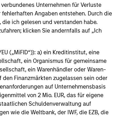
 verbundenes Unternehmen für Verluste
er fehlerhaften Angaben entstehen. Durch die
, die ich gelesen und verstanden habe.
ufahren; klicken Sie andernfalls auf „Ich
 („MiFID“)): a) ein Kreditinstitut, eine
sellschaft, ein Organismus für gemeinsame
ellschaft, ein Warenhändler oder Waren-
 auf den Finanzmärkten zugelassen sein oder
ößenanforderungen auf Unternehmensbasis
Eigenmittel von 2 Mio. EUR, das für eigene
r staatlichen Schuldenverwaltung auf
gen wie die Weltbank, der IWF, die EZB, die
antial amount of their investment. Alternative