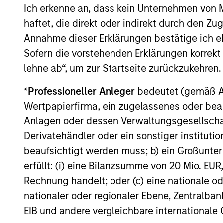
Ich erkenne an, dass kein Unternehmen von
haftet, die direkt oder indirekt durch den Z
Patrick Egan
Annahme dieser Erklärungen bestätige ich e
Srd
Executive Director
Sofern die vorstehenden Erklärungen korrekt s
Exe
lehne ab“, um zur Startseite zurückzukehren.
*
Professioneller Anleger
bedeutet (gemäß Ausl
Wertpapierfirma, ein zugelassenes oder beau
Anlagen oder dessen Verwaltungsgesellschaf
Derivatehändler oder ein sonstiger institutio
beaufsichtigt werden muss; b) ein Großunt
erfüllt: (i) eine Bilanzsumme von 20 Mio. EUR
Rechnung handelt; oder (c) eine nationale od
nationaler oder regionaler Ebene, Zentralban
EIB und andere vergleichbare internationale
Alternative investments are speculative and inc