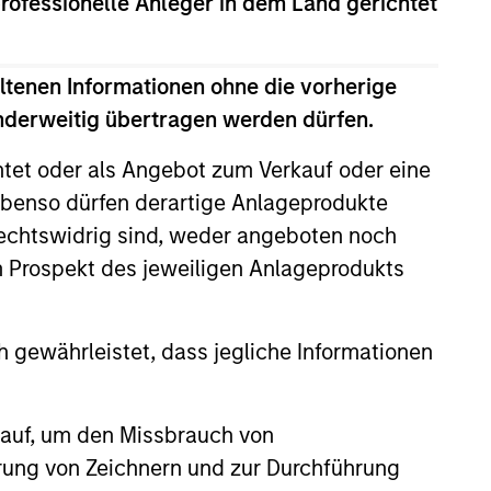
professionelle Anleger in dem Land gerichtet
ltenen Informationen ohne die vorherige
anderweitig übertragen werden dürfen.
htet oder als Angebot zum Verkauf oder eine
benso dürfen derartige Anlageprodukte
rechtswidrig sind, weder angeboten noch
m Prospekt des jeweiligen Anlageprodukts
3
 gewährleistet, dass jegliche Informationen
long-standing history
 auf, um den Missbrauch von
 active investing
erung von Zeichnern und zur Durchführung
 over 25 years investing in quality