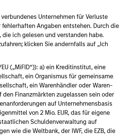
anies, the experienced and well-
 verbundenes Unternehmen für Verluste
urced International Equity team uses
er fehlerhaften Angaben entstehen. Durch die
r time-tested investment process and
, die ich gelesen und verstanden habe.
k-selection criteria to manage the
ufahren; klicken Sie andernfalls auf „Ich
rnational Resilience strategy.
 („MiFID“)): a) ein Kreditinstitut, eine
sellschaft, ein Organismus für gemeinsame
ellschaft, ein Warenhändler oder Waren-
 auf den Finanzmärkten zugelassen sein oder
ößenanforderungen auf Unternehmensbasis
Eigenmittel von 2 Mio. EUR, das für eigene
r staatlichen Schuldenverwaltung auf
gen wie die Weltbank, der IWF, die EZB, die