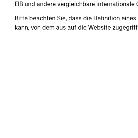
EIB und andere vergleichbare internationale
Investment App
Bitte beachten Sie, dass die Definition ein
kann, von dem aus auf die Website zugegriff
The investment team believes that co
while safeguarding their people, exis
wealth over the long term. In Internat
sustainably high returns on operating
and a focus on minimising the risk of 
Investment Pro