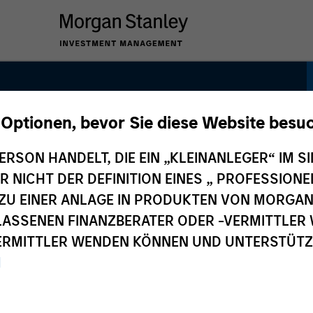
 Optionen, bevor Sie diese Website besu
ience Strategy
ERSON HANDELT, DIE EIN „KLEINANLEGER“ IM SI
DER NICHT DER DEFINITION EINES „ PROFESSIO
EN ZU EINER ANLAGE IN PRODUKTEN VON MORG
ELASSENEN FINANZBERATER ODER -VERMITTLER 
RMITTLER WENDEN KÖNNEN UND UNTERSTÜTZUN
M