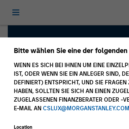
Bitte wählen Sie eine der folgenden
International Resil
WENN ES SICH BEI IHNEN UM EINE EINZELP
IST, ODER WENN SIE EIN ANLEGER SIND, 
DEFINIERT) ENTSPRICHT, UND SIE FRAG
Strategy Inception
HABEN, SOLLTEN SIE SICH AN EINEN ZUG
May 2022
ZUGELASSENEN FINANZBERATER ODER -VE
E-MAIL AN
CSLUX@MORGANSTANLEY.CO
Asset Class
Location