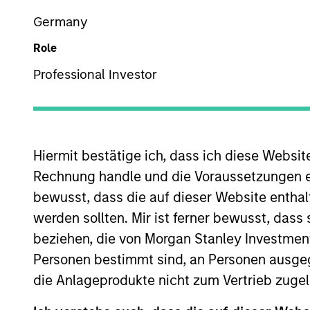
International Equity
Germany
Role
Professional Investor
Overview
Investmen
Hiermit bestätige ich, dass ich diese Websi
Rechnung handle und die Voraussetzungen 
Overview
bewusst, dass die auf dieser Website enthal
werden sollten. Mir ist ferner bewusst, das
The
Morgan Stanley International Res
beziehen, die von Morgan Stanley Investmen
companies, featuring hard-to-replicat
Personen bestimmt sind, an Personen ausge
bottom-up fundamental analysis to inve
die Anlageprodukte nicht zum Vertrieb zugel
returns on operating capital over the l
portfolio manager-led engagement are 