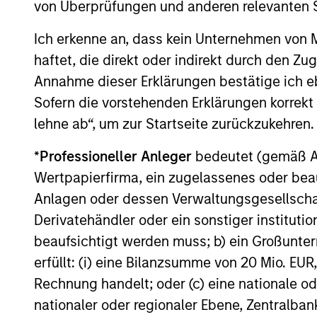
von Überprüfungen und anderen relevanten S
selected by an investment team with 
Ich erkenne an, dass kein Unternehmen von
proven track record in identifying well
haftet, die direkt oder indirekt durch den Z
managed high quality businesses wit
Annahme dieser Erklärungen bestätige ich e
resilient earnings. These include IT
Sofern die vorstehenden Erklärungen korrekt s
companies offering must-have softwa
lehne ab“, um zur Startseite zurückzukehren.
and services, life sciences and health
care equipment firms providing
*
Professioneller Anleger
bedeutet (gemäß Ausl
indispensable products, and world-
Wertpapierfirma, ein zugelassenes oder beau
renowned consumer brand franchises.
Anlagen oder dessen Verwaltungsgesellschaf
The team also finds capital light, high
Derivatehändler oder ein sonstiger institutio
return businesses in more niche
beaufsichtigt werden muss; b) ein Großunt
industries, such as professional servic
erfüllt: (i) eine Bilanzsumme von 20 Mio. EUR
in industrials and payments in financia
Rechnung handelt; oder (c) eine nationale od
nationaler oder regionaler Ebene, Zentralban