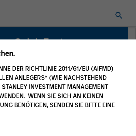
Quick Facts
Benchmark
chen.
MSCI ACWI ex US
NNE DER RICHTLINIE 2011/61/EU (AIFMD)
NELLEN ANLEGERS“ (WIE NACHSTEHEND
Related Product
AN STANLEY INVESTMENT MANAGEMENT
WENDEN. WENN SIE SICH AN KEINEN
Pooled Vehicle
G BENÖTIGEN, SENDEN SIE BITTE EINE