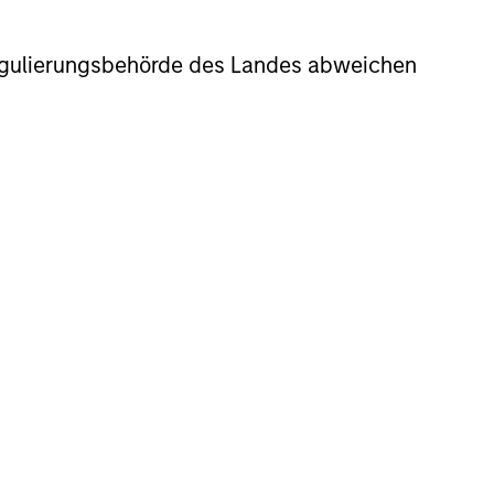
r Regulierungsbehörde des Landes abweichen
that can adapt, innovate and grow
sitioned to compound shareholder
ders: high quality companies with
nders requires a long-term approach
de.