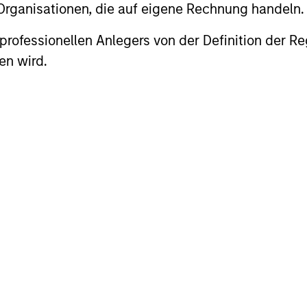
 Organisationen, die auf eigene Rechnung handeln.
roach
es professionellen Anlegers von der Definition de
en wird.
mpanies that demonstrate resilience—businesses 
ting assets and brand equity—should be better po
ional Resilience, the team only invests in compoun
 capital and growth potential. Investing in compou
permanent loss of capital rather than chasing upsi
cess