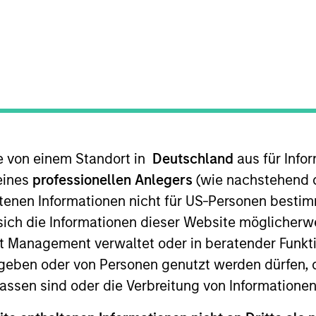
t Approach
Investment Process
Portfoli
te von einem Standort in
Deutschland
aus für Info
eines
professionellen Anlegers
(wie nachstehend d
tenen Informationen nicht für US-Personen bestim
s sich die Informationen dieser Website mögliche
ilience Strategy
is a concentrated portfolio of hig
t Management verwaltet oder in beratender Funkti
e intangible assets including brands, networks an
geben oder von Personen genutzt werden dürfen, 
st in high quality companies at reasonable valuat
assen sind oder die Verbreitung von Informatione
ong term. Analysis of financially material ESG risk
core parts of the investment process. The strateg