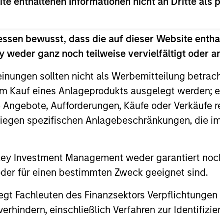
ite enthaltenen Informationen nicht an Dritte als 
rticipation in challenging markets.
essen bewusst, dass die auf dieser Website entha
 weder ganz noch teilweise vervielfältigt oder 
einungen sollten nicht als Werbemitteilung betrac
m Kauf eines Anlageprodukts ausgelegt werden; e
e Angebote, Aufforderungen, Käufe oder Verkäufe 
liegen spezifischen Anlagebeschränkungen, die i
2
nley Investment Management weder garantiert noch
 oder für einen bestimmten Zweck geeignet sind.
ity
Managing the risks that
A 
gt Fachleuten des Finanzsektors Verpflichtungen
matter
of
hindern, einschließlich Verfahren zur Identifizi
s
Preserving capital is key to the ability to
With