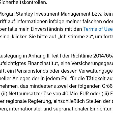
icherheitskontrollen.
a
compound money over time. With this
comp
 Morgan Stanley Investment Management bzw. kein
-
focus on minimising the risk of
reso
ugriff auf Informationen infolge meiner falschen od
h
permanent loss of capital rather than
thei
benfalls mein Einverständnis mit den
Terms of Use
chasing upside, the team expects
stoc
ind, klicken Sie bitte auf „Ich stimme zu“, um fortz
re
International Resilience to exhibit an
Inte
asymmetric performance profile over
time – delivering attractive long-term
egung in Anhang II Teil I der Richtlinie 2014/65/EU
returns and reduced downside
fsichtigtes Finanzinstitut, eine Versicherungsge
participation during challenging market
t, ein Pensionsfonds oder dessen Verwaltungsges
environments, a hallmark of the team’s
neller Anleger, der in jedem Fall für die Tätigkeit
longstanding global compounder
ernehmen, das mindestens zwei der folgenden Gr
es
strategies.
, (ii) Nettoumsatzerlöse von 40 Mio. EUR oder (iii) 
ls.
er regionale Regierung, einschließlich Stellen de
ken, internationaler und supranationaler Einrichtun