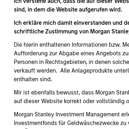
Ich verstehe auch, dass die auf dieser Webs
term returns with reduced downside pa
sind, in dem die Website aufgerufen wird.
Ich erkläre mich damit einverstanden und d
schriftliche Zustimmung von Morgan Stanley
Die hierin enthaltenen Informationen bzw. M
Aufforderung zur Abgabe eines Angebots zu
Differentiators
Personen in Rechtsgebieten, in denen solch
verkauft werden. Alle Anlageprodukte unter
1
enthalten sind.
Mir ist ebenfalls bewusst, dass Morgan Sta
auf dieser Website korrekt oder vollständig
A portfolio of high qual
Morgan Stanley Investment Management erle
compounders
Investmentfonds für Geldwäschezwecke zu ver
A concentrated portfolio of companie