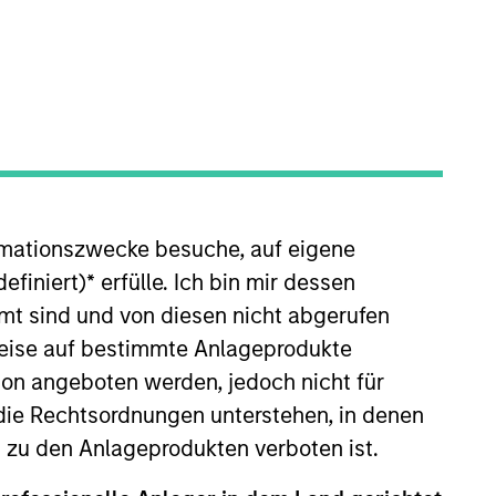
o Managers
Insights
rmationszwecke besuche, auf eigene
efiniert)
*
erfülle. Ich bin mir dessen
mt sind und von diesen nicht abgerufen
rweise auf bestimmte Anlageprodukte
h quality, predominantly non-U.S.
on angeboten werden, jedoch nicht für
d licences. The investment team uses
die Rechtsordnungen unterstehen, in denen
ions that can sustain their high
n zu den Anlageprodukten verboten ist.
s and opportunities and active,
y seeks to generate attractive long-