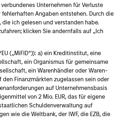
 verbundenes Unternehmen für Verluste
philosophy stretching back
iew
er fehlerhaften Angaben entstehen. Durch die
over 30 years underpins the
 us the
, die ich gelesen und verstanden habe.
Strategy.
 high-
ufahren; klicken Sie andernfalls auf „Ich
unities
.
 („MiFID“)): a) ein Kreditinstitut, eine
sellschaft, ein Organismus für gemeinsame
ellschaft, ein Warenhändler oder Waren-
 auf den Finanzmärkten zugelassen sein oder
ößenanforderungen auf Unternehmensbasis
Eigenmittel von 2 Mio. EUR, das für eigene
r staatlichen Schuldenverwaltung auf
gen wie die Weltbank, der IWF, die EZB, die
 investing in two types of companies,
te sustainably high returns on