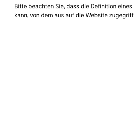
operating capital employed (ROOCE), 
Bitte beachten Sie, dass die Definition ein
improving fundamentals that are tradin
kann, von dem aus auf die Website zugegriff
believes that a portfolio consisting of
prospects, has the potential to generat
The mix between High-Quality Compound
market cycle depending on valuation a
to quality companies given their poten
pattern of asymmetric returns.
The team believes that losing money i
are inherently risky and does not attem
absolute risk - the permanent loss of 
assessed at the stock level by evalu
The team uses free cash flows over re