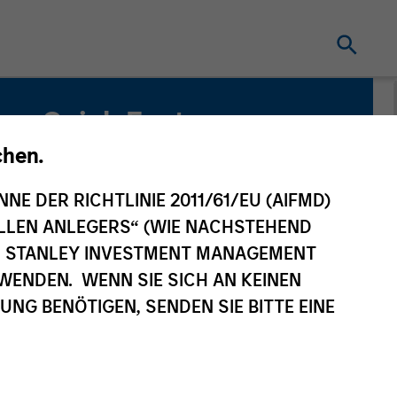
Quick Facts
Benchmark
chen.
MSCI EAFE Net Index
NNE DER RICHTLINIE 2011/61/EU (AIFMD)
NELLEN ANLEGERS“ (WIE NACHSTEHEND
AN STANLEY INVESTMENT MANAGEMENT
WENDEN. WENN SIE SICH AN KEINEN
G BENÖTIGEN, SENDEN SIE BITTE EINE