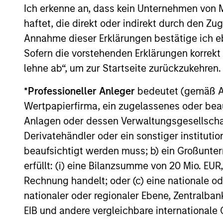
Ich erkenne an, dass kein Unternehmen von
obsessed with short-term
year i
haftet, die direkt oder indirekt durch den Z
results. By taking a longer
that w
Annahme dieser Erklärungen bestätige ich e
investment view, we attempt to
preserv
Sofern die vorstehenden Erklärungen korrekt s
take advantage of any pricing
tough 
lehne ab“, um zur Startseite zurückzukehren.
anomalies versus a stock's
need p
long-term fair value.
*
Professioneller Anleger
bedeutet (gemäß Ausl
Wertpapierfirma, ein zugelassenes oder beau
Anlagen oder dessen Verwaltungsgesellschaf
Derivatehändler oder ein sonstiger institutio
Investment App
beaufsichtigt werden muss; b) ein Großunt
erfüllt: (i) eine Bilanzsumme von 20 Mio. EUR
Rechnung handelt; oder (c) eine nationale od
nationaler oder regionaler Ebene, Zentralban
The International Equity Strategy loo
EIB und andere vergleichbare internationale
attractively priced High-Quality Comp