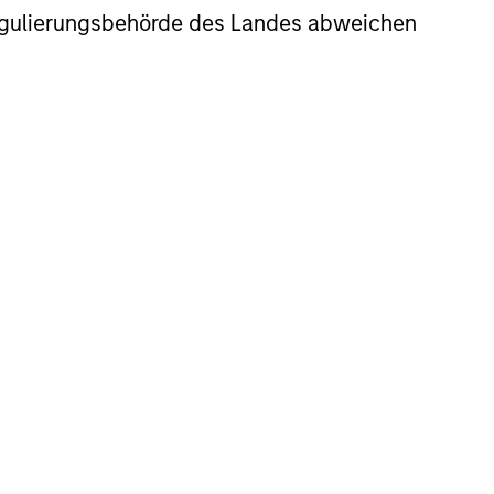
companies with reasonable and/or
r Regulierungsbehörde des Landes abweichen
r their greater risk. The team
t the mix dependent on valuation and
location and will vary across the
s typically maintained an overweight
ution to the Strategy's long-term
team further believes that benchmarks
isk, the team's primary concern is
tom-up stock selection, risk is
nt, price and what could go wrong.