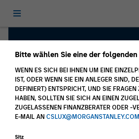
Bitte wählen Sie eine der folgenden
International Equit
WENN ES SICH BEI IHNEN UM EINE EINZELP
IST, ODER WENN SIE EIN ANLEGER SIND, 
DEFINIERT) ENTSPRICHT, UND SIE FRAG
Strategy Inception
HABEN, SOLLTEN SIE SICH AN EINEN ZUG
September 1986
ZUGELASSENEN FINANZBERATER ODER -VE
E-MAIL AN
CSLUX@MORGANSTANLEY.CO
Asset Class
Sitz