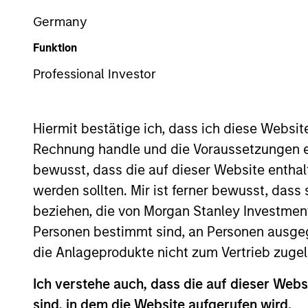
International Equity
Germany
Funktion
Professional Investor
Overview
Investmen
Hiermit bestätige ich, dass ich diese Websi
Rechnung handle und die Voraussetzungen 
bewusst, dass die auf dieser Website enthal
Overview
werden sollten. Mir ist ferner bewusst, das
beziehen, die von Morgan Stanley Investmen
The
Morgan Stanley International Equ
Personen bestimmt sind, an Personen ausge
opportunities, primarily in developed
die Anlageprodukte nicht zum Vertrieb zugel
capital employed and strong free cash 
Ich verstehe auch, dass die auf dieser Webs
fundamentals. The overall mix betwee
sind, in dem die Website aufgerufen wird.
Strategy seeks to provide superior ret