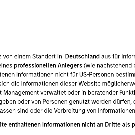
t Approach
Investment Process
Portfoli
te von einem Standort in
Deutschland
aus für Info
eines
professionellen Anlegers
(wie nachstehend d
tenen Informationen nicht für US-Personen bestim
s sich die Informationen dieser Website mögliche
t Management verwaltet oder in beratender Funkti
ity Strategy
invests in a diversified portfolio of 
geben oder von Personen genutzt werden dürfen, 
 markets outside the US. The compounders are char
assen sind oder die Verbreitung von Informatione
flow. The value opportunities tend to be more cyc
ite enthaltenen Informationen nicht an Dritte als 
n compounders and value opportunities varies as 
urns over the long term by providing attractive abs