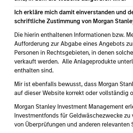
helping to reduce downside participat
Ich erkläre mich damit einverstanden und d
schriftliche Zustimmung von Morgan Stanley
Die hierin enthaltenen Informationen bzw. M
Aufforderung zur Abgabe eines Angebots zu
Personen in Rechtsgebieten, in denen solch
Differentiators
verkauft werden. Alle Anlageprodukte unter
enthalten sind.
1
Mir ist ebenfalls bewusst, dass Morgan Sta
auf dieser Website korrekt oder vollständig
Morgan Stanley Investment Management erle
Patience Is a Virtue
A S
Investmentfonds für Geldwäschezwecke zu ver
Per
Compounding capital takes
von Überprüfungen und anderen relevanten S
time. Markets, however, are
Trying