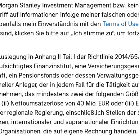
Prospects
 Morgan Stanley Investment Management bzw. kein
s futile. We understand
Our genuine long-term v
ugriff auf Informationen infolge meiner falschen od
hat matters is capital
and focus on price gives
benfalls mein Einverständnis mit den
Terms of Use
ation, particularly in
flexibility to exploit both
ind, klicken Sie bitte auf „Ich stimme zu“, um fortz
years when our clients
quality and value opport
erformance the most.
in a time proven process
egung in Anhang II Teil I der Richtlinie 2014/65/EU
fsichtigtes Finanzinstitut, eine Versicherungsge
t, ein Pensionsfonds oder dessen Verwaltungsges
neller Anleger, der in jedem Fall für die Tätigkeit
roach
ernehmen, das mindestens zwei der folgenden Gr
, (ii) Nettoumsatzerlöse von 40 Mio. EUR oder (iii) 
er regionale Regierung, einschließlich Stellen de
ken, internationaler und supranationaler Einrichtun
ks to generate attractive long-term performance by
 Organisationen, die auf eigene Rechnung handeln.
ounders, companies that have the ability to genera