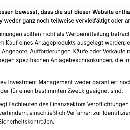
ion in challenging markets.
essen bewusst, dass die auf dieser Website entha
 weder ganz noch teilweise vervielfältigt oder 
einungen sollten nicht als Werbemitteilung betrac
m Kauf eines Anlageprodukts ausgelegt werden; e
e Angebote, Aufforderungen, Käufe oder Verkäufe 
liegen spezifischen Anlagebeschränkungen, die i
2
3
nley Investment Management weder garantiert noch
 oder für einen bestimmten Zweck geeignet sind.
gt Fachleuten des Finanzsektors Verpflichtungen
ense of
A Balance Bas
hindern, einschließlich Verfahren zur Identifizi
spective
on Price and
icherheitskontrollen.
 to beat the market every