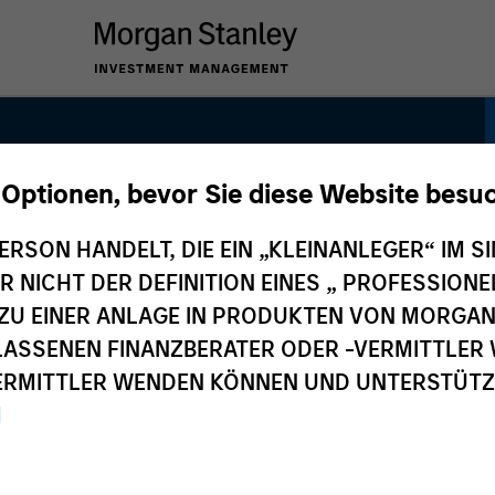
 Optionen, bevor Sie diese Website besu
y Strategy
ERSON HANDELT, DIE EIN „KLEINANLEGER“ IM SI
DER NICHT DER DEFINITION EINES „ PROFESSIO
EN ZU EINER ANLAGE IN PRODUKTEN VON MORG
ELASSENEN FINANZBERATER ODER -VERMITTLER 
RMITTLER WENDEN KÖNNEN UND UNTERSTÜTZUN
M