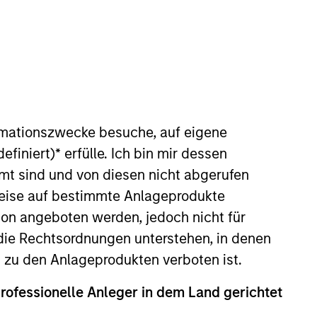
o Managers
Insights
rmationszwecke besuche, auf eigene
efiniert)
*
erfülle. Ich bin mir dessen
mt sind und von diesen nicht abgerufen
rweise auf bestimmte Anlageprodukte
on angeboten werden, jedoch nicht für
high quality compounders and value
die Rechtsordnungen unterstehen, in denen
acterized by high returns on operating
n zu den Anlageprodukten verboten ist.
lical, with improving or mispriced
professionelle Anleger in dem Land gerichtet
valuations and prospects change. The
olute returns in rising markets and