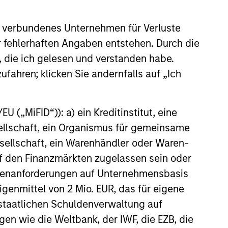
companies’
management
s
 verbundenes Unternehmen für Verluste
a focus
Portfolio managers meet with
er fehlerhaften Angaben entstehen. Durch die
nent
company management to
, die ich gelesen und verstanden habe.
n
assess their long-term
ufahren; klicken Sie andernfalls auf „Ich
commitment to the business.
 („MiFID“)): a) ein Kreditinstitut, eine
sellschaft, ein Organismus für gemeinsame
ellschaft, ein Warenhändler oder Waren-
 auf den Finanzmärkten zugelassen sein oder
ößenanforderungen auf Unternehmensbasis
Eigenmittel von 2 Mio. EUR, das für eigene
r staatlichen Schuldenverwaltung auf
gen wie die Weltbank, der IWF, die EZB, die