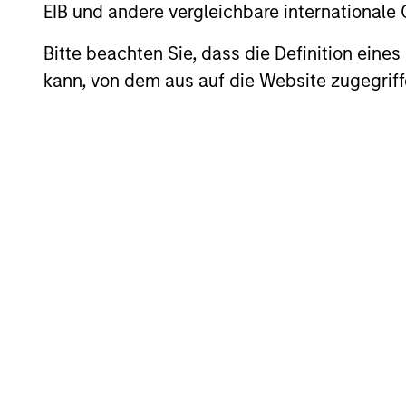
EIB und andere vergleichbare internationale
The International Equity Plus Strategy
Bitte beachten Sie, dass die Definition ein
companies, attractively priced High-Q
kann, von dem aus auf die Website zugegriff
returns on operating capital employed
reasonable and/or improving fundamenta
The “plus” component of the Strategy b
US. The team believes that a portfolio 
valuation and prospects, has the poten
participation in challenging markets.
The mix between High-Quality Compound
market cycle depending on valuation a
to quality companies given their poten
pattern of asymmetric returns.
The team believes that losing money i