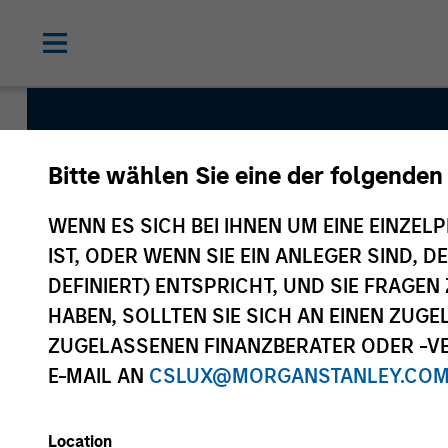
Bitte wählen Sie eine der folgenden
International Equit
WENN ES SICH BEI IHNEN UM EINE EINZELP
IST, ODER WENN SIE EIN ANLEGER SIND, 
DEFINIERT) ENTSPRICHT, UND SIE FRAG
Strategy Inception
HABEN, SOLLTEN SIE SICH AN EINEN ZUG
March 2008
ZUGELASSENEN FINANZBERATER ODER -VE
E-MAIL AN
CSLUX@MORGANSTANLEY.CO
Asset Class
Location