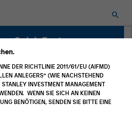
Quick Facts
Benchmark
chen.
MSCI Europe, Australasia, Far East (EAFE)
NNE DER RICHTLINIE 2011/61/EU (AIFMD)
Net Index
NELLEN ANLEGERS“ (WIE NACHSTEHEND
AN STANLEY INVESTMENT MANAGEMENT
WENDEN. WENN SIE SICH AN KEINEN
G BENÖTIGEN, SENDEN SIE BITTE EINE