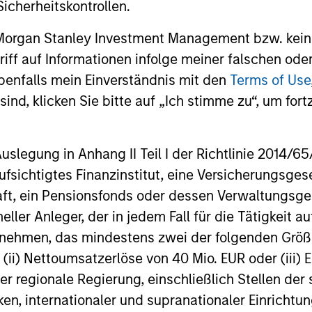
dation of
investors
icherheitskontrollen.
ity
The investment horizon i
 Morgan Stanley Investment Management bzw. kein
years, not months, with 
lus” component consists
ugriff auf Informationen infolge meiner falschen od
on preventing the perma
h quality compounders in
benfalls mein Einverständnis mit den
Terms of Use
loss of capital rather tha
, enhancing the quality
ind, klicken Sie bitte auf „Ich stimme zu“, um fortz
reducing tracking error.
 the portfolio.
egung in Anhang II Teil I der Richtlinie 2014/65/EU
fsichtigtes Finanzinstitut, eine Versicherungsge
t, ein Pensionsfonds oder dessen Verwaltungsges
neller Anleger, der in jedem Fall für die Tätigkeit
ernehmen, das mindestens zwei der folgenden Gr
roach
, (ii) Nettoumsatzerlöse von 40 Mio. EUR oder (iii) 
er regionale Regierung, einschließlich Stellen de
ken, internationaler und supranationaler Einrichtun