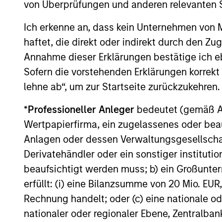
international
foun
von Überprüfungen und anderen relevanten S
portfolio
qual
Ich erkenne an, dass kein Unternehmen von
Invests in two types of stocks:
The “p
haftet, die direkt oder indirekt durch den Z
high quality compounders and
of hig
Annahme dieser Erklärungen bestätige ich e
value opportunities. The overall
the US
Sofern die vorstehenden Erklärungen korrekt s
mix between the two is based
bias of
lehne ab“, um zur Startseite zurückzukehren.
on a company-by-company
*
Professioneller Anleger
bedeutet (gemäß Ausl
assessment of each holding’s
Wertpapierfirma, ein zugelassenes oder beau
valuation and prospects.
Anlagen oder dessen Verwaltungsgesellschaf
Derivatehändler oder ein sonstiger institutio
beaufsichtigt werden muss; b) ein Großunt
Investment App
erfüllt: (i) eine Bilanzsumme von 20 Mio. EUR
Rechnung handelt; oder (c) eine nationale od
nationaler oder regionaler Ebene, Zentralban