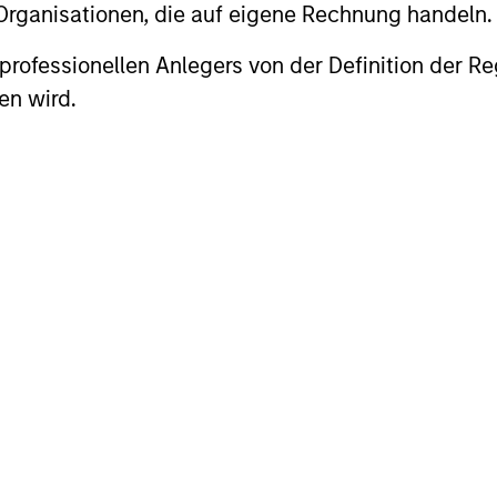
 Organisationen, die auf eigene Rechnung handeln.
 looks to generate attractive long-term performanc
es professionellen Anlegers von der Definition de
uality Compounders, companies that have the abili
en wird.
 (ROOCE), and Value Opportunities which tend to 
ls that are trading at a sufficient margin of safet
olsters the portfolio’s quality bias by including 
consisting of both types of stocks, with the flexib
tial to generate attractive long-term returns for 
ers and Value Opportunities is not a top-down al
nd perceived prospects. However, the Strategy ha
tial for long-term compounding and overall contrib
s worse than missing the chance to make it. The 