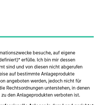
o Managers
Insights
rmationszwecke besuche, auf eigene
efiniert)
*
erfülle. Ich bin mir dessen
mt sind und von diesen nicht abgerufen
rweise auf bestimmte Anlageprodukte
e opportunities, primarily in
on angeboten werden, jedoch nicht für
on operating capital employed and
die Rechtsordnungen unterstehen, in denen
or mispriced fundamentals.
n zu den Anlageprodukten verboten ist.
luded to increase the portfolio’s