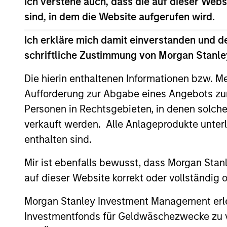
Ich verstehe auch, dass die auf dieser Webs
quality bias. The overall mix between
sind, in dem die Website aufgerufen wird.
strategy seeks to generate superior re
helping to reduce downside participat
Ich erkläre mich damit einverstanden und d
schriftliche Zustimmung von Morgan Stanley
Die hierin enthaltenen Informationen bzw. M
Aufforderung zur Abgabe eines Angebots zu
Personen in Rechtsgebieten, in denen solch
Differentiators
verkauft werden. Alle Anlageprodukte unter
enthalten sind.
1
Mir ist ebenfalls bewusst, dass Morgan Sta
auf dieser Website korrekt oder vollständig
Morgan Stanley Investment Management erle
A core
Buil
Investmentfonds für Geldwäschezwecke zu ver