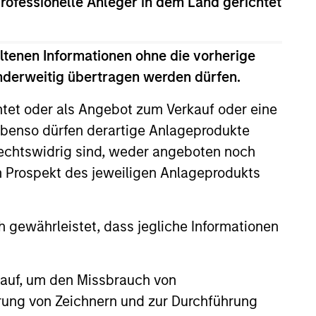
professionelle Anleger in dem Land gerichtet
aluations and prospects change. The
solute returns in rising markets and
ltenen Informationen ohne die vorherige
anderweitig übertragen werden dürfen.
htet oder als Angebot zum Verkauf oder eine
benso dürfen derartige Anlageprodukte
rechtswidrig sind, weder angeboten noch
m Prospekt des jeweiligen Anlageprodukts
4
 gewährleistet, dass jegliche Informationen
 auf, um den Missbrauch von
term
Engaged with
erung von Zeichnern und zur Durchführung