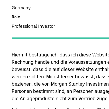
Global Equity
Germany
Role
Professional Investor
Overview
Investmen
Hiermit bestätige ich, dass ich diese Websi
Rechnung handle und die Voraussetzungen 
Overview
bewusst, dass die auf dieser Website enthal
werden sollten. Mir ist ferner bewusst, das
The
International Equity Plus Strateg
beziehen, die von Morgan Stanley Investmen
developed markets outside the US. Th
Personen bestimmt sind, an Personen ausge
strong free cash flow. The value oppor
die Anlageprodukte nicht zum Vertrieb zugel
The “plus” component of the portfolio 