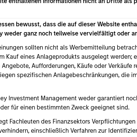
ite enthaltenen Informationen nicht an Dritte als 
 compounders and value opportunities varies as v
turns over the long term by providing attractive ab
ion in challenging markets.
essen bewusst, dass die auf dieser Website entha
 weder ganz noch teilweise vervielfältigt oder 
einungen sollten nicht als Werbemitteilung betrac
m Kauf eines Anlageprodukts ausgelegt werden; e
e Angebote, Aufforderungen, Käufe oder Verkäufe 
liegen spezifischen Anlagebeschränkungen, die i
2
3
nley Investment Management weder garantiert noch
 oder für einen bestimmten Zweck geeignet sind.
gt Fachleuten des Finanzsektors Verpflichtungen
t on a
Genuine long-
hindern, einschließlich Verfahren zur Identifizi