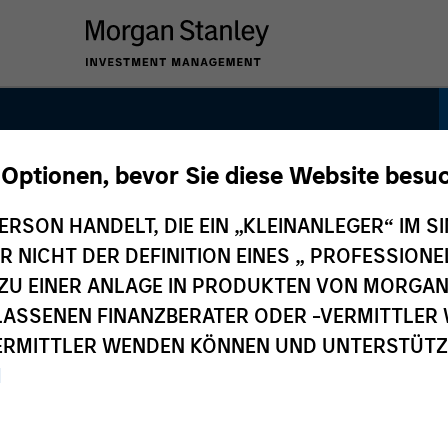
 Optionen, bevor Sie diese Website besu
y Plus Strategy
ERSON HANDELT, DIE EIN „KLEINANLEGER“ IM SI
DER NICHT DER DEFINITION EINES „ PROFESSIO
EN ZU EINER ANLAGE IN PRODUKTEN VON MORG
ELASSENEN FINANZBERATER ODER -VERMITTLER 
RMITTLER WENDEN KÖNNEN UND UNTERSTÜTZUN
M