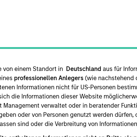
t Approach
Investment Process
Portfoli
te von einem Standort in
Deutschland
aus für Info
eines
professionellen Anlegers
(wie nachstehend d
tenen Informationen nicht für US-Personen bestim
s sich die Informationen dieser Website mögliche
y
invests in both high quality compounders and valu
t Management verwaltet oder in beratender Funkti
e compounders are characterized by high returns 
geben oder von Personen genutzt werden dürfen, 
tunities tend to be more cyclical, with improving 
assen sind oder die Verbreitung von Informatione
consists of high quality compounders in the US, inc