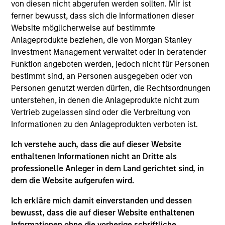
von diesen nicht abgerufen werden sollten. Mir ist
®
range of companies included in the Russell 3000
ferner bewusst, dass sich die Informationen dieser
Growth Index. To help achieve its objective, the
Website möglicherweise auf bestimmte
investment team seeks companies with sustainable
Anlageprodukte beziehen, die von Morgan Stanley
competitive advantages, strong free-cash-flow yields
Investment Management verwaltet oder in beratender
and favorable returns on invested capital trends. They
Funktion angeboten werden, jedoch nicht für Personen
focus on long-term growth rather than short-term events,
bestimmt sind, an Personen ausgegeben oder von
with their stock selection informed by rigorous
Personen genutzt werden dürfen, die Rechtsordnungen
fundamental analysis.
unterstehen, in denen die Anlageprodukte nicht zum
Vertrieb zugelassen sind oder die Verbreitung von
Informationen zu den Anlageprodukten verboten ist.
Ich verstehe auch, dass die auf dieser Website
enthaltenen Informationen nicht an Dritte als
professionelle Anleger in dem Land gerichtet sind, in
dem die Website aufgerufen wird.
Differentiators
Ich erkläre mich damit einverstanden und dessen
bewusst, dass die auf dieser Website enthaltenen
Informationen ohne die vorherige schriftliche