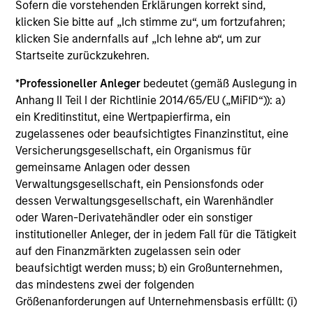
Sofern die vorstehenden Erklärungen korrekt sind,
klicken Sie bitte auf „Ich stimme zu“, um fortzufahren;
Counterpoint Global believes that it may achieve value-
klicken Sie andernfalls auf „Ich lehne ab“, um zur
added investment results more consistently through
Startseite zurückzukehren.
bottom-up analysis and qualitative judgment rather than
through top-down forecasting. Additionally, the team
*
Professioneller Anleger
bedeutet (gemäß Auslegung in
holds that optimal stock selection is primarily a function
Anhang II Teil I der Richtlinie 2014/65/EU („MiFID“)): a)
of making long-term investments in companies with:
ein Kreditinstitut, eine Wertpapierfirma, ein
inherent sustainable competitive advantages (such as a
zugelassenes oder beaufsichtigtes Finanzinstitut, eine
patent portfolio, a network or community effect, etc.);
Versicherungsgesellschaft, ein Organismus für
brand-name recognition; the ability to redeploy capital at
gemeinsame Anlagen oder dessen
high rates of return; and strong free-cash-flow yield three
Verwaltungsgesellschaft, ein Pensionsfonds oder
to five years in the future. These characteristics, in the
dessen Verwaltungsgesellschaft, ein Warenhändler
team’s view, provide the potential for consistent long-
oder Waren-Derivatehändler oder ein sonstiger
term growth and competitive returns.
institutioneller Anleger, der in jedem Fall für die Tätigkeit
auf den Finanzmärkten zugelassen sein oder
The team believes that the development of insights is
beaufsichtigt werden muss; b) ein Großunternehmen,
valuable to the investment process, and guiding
das mindestens zwei der folgenden
principles combined with intellectual and process
Größenanforderungen auf Unternehmensbasis erfüllt: (i)
flexibility are critical to strong decision-making in pursuit