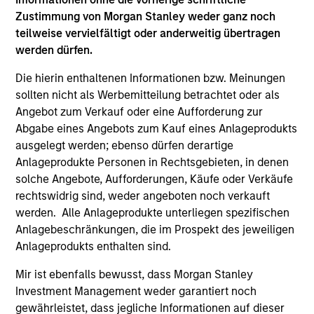
1
Zustimmung von Morgan Stanley weder ganz noch
teilweise vervielfältigt oder anderweitig übertragen
werden dürfen.
Culture
The team’s culture is shaped by four core values that are
Die hierin enthaltenen Informationen bzw. Meinungen
cultivated and reinforced in many ways: intellectual
sollten nicht als Werbemitteilung betrachtet oder als
curiosity and flexibility, perspective, self-awareness and
Angebot zum Verkauf oder eine Aufforderung zur
partnership.
Abgabe eines Angebots zum Kauf eines Anlageprodukts
ausgelegt werden; ebenso dürfen derartige
2
Anlageprodukte Personen in Rechtsgebieten, in denen
solche Angebote, Aufforderungen, Käufe oder Verkäufe
rechtswidrig sind, weder angeboten noch verkauft
werden. Alle Anlageprodukte unterliegen spezifischen
Reading Network
Anlagebeschränkungen, die im Prospekt des jeweiligen
The team’s reading network includes more than 100
Anlageprodukts enthalten sind.
investor and non-investor participants at Morgan Stanley,
leverages the distributed knowledge of the firm and
Mir ist ebenfalls bewusst, dass Morgan Stanley
encourages cross-disciplinary thinking. Each week the
Investment Management weder garantiert noch
team circulates articles, essays and thought pieces from
gewährleistet, dass jegliche Informationen auf dieser