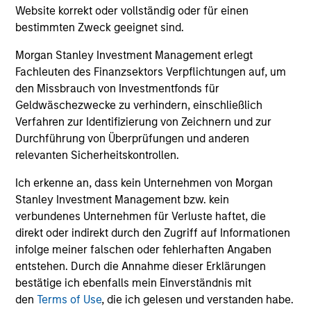
a wide range of sources outside mainstream Wall Street
Website korrekt oder vollständig oder für einen
in order to help enhance its knowledge and inform
bestimmten Zweck geeignet sind.
investment decisions.
Morgan Stanley Investment Management erlegt
3
Fachleuten des Finanzsektors Verpflichtungen auf, um
den Missbrauch von Investmentfonds für
Geldwäschezwecke zu verhindern, einschließlich
Value-added through focus on broader
Verfahren zur Identifizierung von Zeichnern und zur
perspective
Durchführung von Überprüfungen und anderen
The investment team analyzes companies across the
relevanten Sicherheitskontrollen.
market-capitalization spectrum, and each team member
Ich erkenne an, dass kein Unternehmen von Morgan
typically follows more than one industry where the
Stanley Investment Management bzw. kein
business models are distinctly different.
verbundenes Unternehmen für Verluste haftet, die
direkt oder indirekt durch den Zugriff auf Informationen
infolge meiner falschen oder fehlerhaften Angaben
entstehen. Durch die Annahme dieser Erklärungen
Investment Approach
bestätige ich ebenfalls mein Einverständnis mit
den
Terms of Use
, die ich gelesen und verstanden habe.