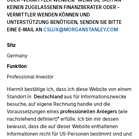
Quick Facts
KEINEN ZUGELASSENEN FINANZBERATER ODER -
VERMITTLER WENDEN KÖNNEN UND
Benchmark
UNTERSTÜTZUNG BENÖTIGEN, SENDEN SIE BITTE
EINE E-MAIL AN
CSLUX@MORGANSTANLEY.COM
Russell 3000® Growth Index
Sitz
Related Product
Germany
Pooled Vehicle
Funktion
Professional Investor
Insights
Hiermit bestätige ich, dass ich diese Website von einem
Standort in
Deutschland
aus für Informationszwecke
besuche, auf eigene Rechnung handle und die
Voraussetzungen eines
professionellen Anlegers
(wie
Overview
nachstehend definiert)
*
erfülle. Ich bin mir dessen
Morgan Stanley Insight
seeks long-term capital
bewusst, dass die auf dieser Website enthaltenen
appreciation by investing in high-quality established and
Informationen nicht für US-Personen bestimmt sind und
emerging companies with capitalizations within the