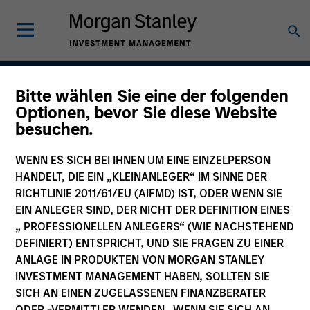
Bitte wählen Sie eine der folgenden
Insight
Optionen, bevor Sie diese Website
besuchen.
WENN ES SICH BEI IHNEN UM EINE EINZELPERSON
Team Inception
HANDELT, DIE EIN „KLEINANLEGER“ IM SINNE DER
September 2002
RICHTLINIE 2011/61/EU (AIFMD) IST, ODER WENN SIE
EIN ANLEGER SIND, DER NICHT DER DEFINITION EINES
„ PROFESSIONELLEN ANLEGERS“ (WIE NACHSTEHEND
DEFINIERT) ENTSPRICHT, UND SIE FRAGEN ZU EINER
Asset Class
ANLAGE IN PRODUKTEN VON MORGAN STANLEY
US Equity
INVESTMENT MANAGEMENT HABEN, SOLLTEN SIE
SICH AN EINEN ZUGELASSENEN FINANZBERATER
ODER -VERMITTLER WENDEN. WENN SIE SICH AN