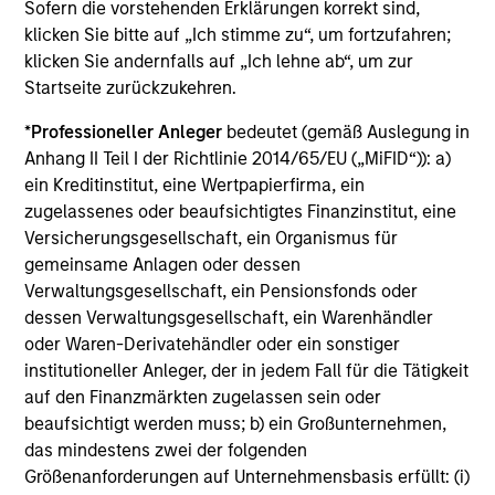
portfolio construction is appropriate sizing of the position.
Sofern die vorstehenden Erklärungen korrekt sind,
We believe in taking significant active positions, so that
klicken Sie bitte auf „Ich stimme zu“, um fortzufahren;
the alpha generated from these is meaningful in an
klicken Sie andernfalls auf „Ich lehne ab“, um zur
overall portfolio context.
Startseite zurückzukehren.
4
*
Professioneller Anleger
bedeutet (gemäß Auslegung in
Anhang II Teil I der Richtlinie 2014/65/EU („MiFID“)): a)
ein Kreditinstitut, eine Wertpapierfirma, ein
zugelassenes oder beaufsichtigtes Finanzinstitut, eine
LEVERAGING THE EXPERTISE OF A HIGHLY
Versicherungsgesellschaft, ein Organismus für
EXPERIENCED AND STABLE GLOBAL
gemeinsame Anlagen oder dessen
INVESTMENT TEAM
Verwaltungsgesellschaft, ein Pensionsfonds oder
As part of our Emerging Markets Equity team, Indian
dessen Verwaltungsgesellschaft, ein Warenhändler
Equity Team contributes to and draws on the strength of
oder Waren-Derivatehändler oder ein sonstiger
our global macroeconomic, thematic and cross-regional
institutioneller Anleger, der in jedem Fall für die Tätigkeit
fundamental research to help identify opportunities
auf den Finanzmärkten zugelassen sein oder
presented by India-specific companies. Our interactions
beaufsichtigt werden muss; b) ein Großunternehmen,
with the global team help us in country and sector
das mindestens zwei der folgenden
comparisons across an increasingly interconnected
Größenanforderungen auf Unternehmensbasis erfüllt: (i)
world. Our best ideas are routinely presented to the global