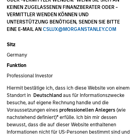
Quick Facts
KEINEN ZUGELASSENEN FINANZBERATER ODER -
VERMITTLER WENDEN KÖNNEN UND
Benchmark
UNTERSTÜTZUNG BENÖTIGEN, SENDEN SIE BITTE
EINE E-MAIL AN
CSLUX@MORGANSTANLEY.COM
MSCI India Index
Sitz
Related Product
Germany
Pooled Vehicle
Funktion
Professional Investor
Insights
Hiermit bestätige ich, dass ich diese Website von einem
Standort in
Deutschland
aus für Informationszwecke
besuche, auf eigene Rechnung handle und die
Voraussetzungen eines
professionellen Anlegers
(wie
Overview
nachstehend definiert)
*
erfülle. Ich bin mir dessen
The
Morgan Stanley Indian Equity Strategy
seeks to
bewusst, dass die auf dieser Website enthaltenen
deliver long term risk adjusted returns by investing in
Informationen nicht für US-Personen bestimmt sind und
Indian equities. It integrates top down macro-thematic