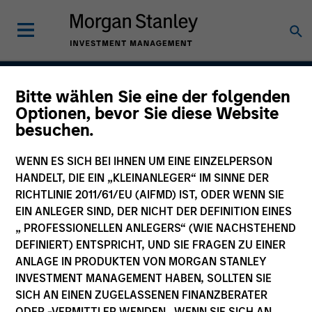
Bitte wählen Sie eine der folgenden
Indian Equity Strategy
Optionen, bevor Sie diese Website
besuchen.
WENN ES SICH BEI IHNEN UM EINE EINZELPERSON
Strategy Inception
HANDELT, DIE EIN „KLEINANLEGER“ IM SINNE DER
February 1994
RICHTLINIE 2011/61/EU (AIFMD) IST, ODER WENN SIE
EIN ANLEGER SIND, DER NICHT DER DEFINITION EINES
„ PROFESSIONELLEN ANLEGERS“ (WIE NACHSTEHEND
DEFINIERT) ENTSPRICHT, UND SIE FRAGEN ZU EINER
Asset Class
ANLAGE IN PRODUKTEN VON MORGAN STANLEY
Emerging Markets Equity
INVESTMENT MANAGEMENT HABEN, SOLLTEN SIE
SICH AN EINEN ZUGELASSENEN FINANZBERATER
ODER -VERMITTLER WENDEN. WENN SIE SICH AN