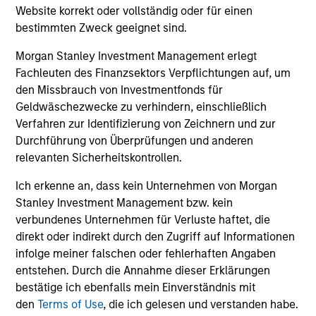
Over the years, we have customized our investment
Website korrekt oder vollständig oder für einen
process to work around the specific challenges of
bestimmten Zweck geeignet sind.
investing in India, and we believe this has been critical to
Morgan Stanley Investment Management erlegt
our investing success. We follow an approach integrating
Fachleuten des Finanzsektors Verpflichtungen auf, um
macro-thematic research as well as bottom-up analysis,
den Missbrauch von Investmentfonds für
with an emphasis on substantial internal research. This
Geldwäschezwecke zu verhindern, einschließlich
helps ensure our portfolio differs from a typical
Verfahren zur Identifizierung von Zeichnern und zur
benchmark-driven large-cap portfolio.
Durchführung von Überprüfungen und anderen
3
relevanten Sicherheitskontrollen.
Ich erkenne an, dass kein Unternehmen von Morgan
Stanley Investment Management bzw. kein
CONCENTRATED PORTFOLIO
verbundenes Unternehmen für Verluste haftet, die
Our experience of managing money in India for over two
direkt oder indirekt durch den Zugriff auf Informationen
decades has taught us that a concentrated portfolio of
infolge meiner falschen oder fehlerhaften Angaben
30-40 stocks comprising high conviction names could
entstehen. Durch die Annahme dieser Erklärungen
potentially offer the best mix of diversification and
bestätige ich ebenfalls mein Einverständnis mit
activeness. We believe that the most critical element in
den
Terms of Use
, die ich gelesen und verstanden habe.