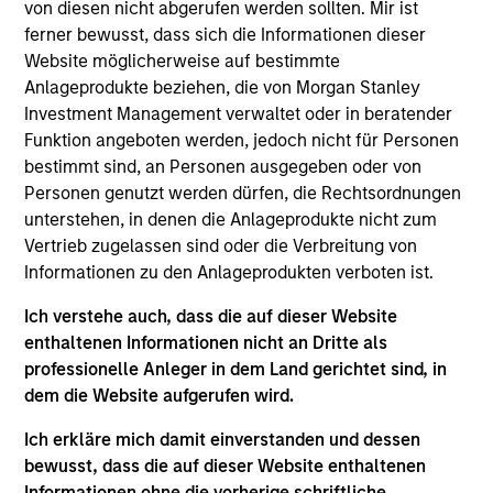
von diesen nicht abgerufen werden sollten. Mir ist
research with bottom-up analysis to build a growth-
ferner bewusst, dass sich die Informationen dieser
oriented portfolio.
Website möglicherweise auf bestimmte
Anlageprodukte beziehen, die von Morgan Stanley
Investment Management verwaltet oder in beratender
Funktion angeboten werden, jedoch nicht für Personen
bestimmt sind, an Personen ausgegeben oder von
Personen genutzt werden dürfen, die Rechtsordnungen
unterstehen, in denen die Anlageprodukte nicht zum
Vertrieb zugelassen sind oder die Verbreitung von
Differentiators
Informationen zu den Anlageprodukten verboten ist.
Ich verstehe auch, dass die auf dieser Website
1
enthaltenen Informationen nicht an Dritte als
professionelle Anleger in dem Land gerichtet sind, in
dem die Website aufgerufen wird.
A PIONEER IN THE EMERGING MARKETS AND
Ich erkläre mich damit einverstanden und dessen
INDIA, LONG INSTITUTIONAL MEMORY
bewusst, dass die auf dieser Website enthaltenen
As a pioneer in emerging markets investing, MSIM has
Informationen ohne die vorherige schriftliche