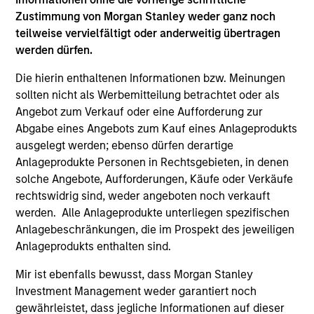
demonstrated expertise and commitment to the region.
Zustimmung von Morgan Stanley weder ganz noch
MSIM was an early mover in emerging markets, first
teilweise vervielfältigt oder anderweitig übertragen
investing in the asset class in 1986, originally in emerging
werden dürfen.
Asia. We were one of the first foreign institutional
investors in India in 1989, and the first foreign mutual fund
Die hierin enthaltenen Informationen bzw. Meinungen
in India. We have had a local office since 1993 and have a
sollten nicht als Werbemitteilung betrachtet oder als
deep understanding of the local context, which we
Angebot zum Verkauf oder eine Aufforderung zur
believe is critical to investing in India. We have long
Abgabe eines Angebots zum Kauf eines Anlageprodukts
institutional memory of companies and managements
ausgelegt werden; ebenso dürfen derartige
and are able to leverage this with a stable team – the
Anlageprodukte Personen in Rechtsgebieten, in denen
members of our investment team have been with the firm
solche Angebote, Aufforderungen, Käufe oder Verkäufe
for a minimum of 10 years.
rechtswidrig sind, weder angeboten noch verkauft
werden. Alle Anlageprodukte unterliegen spezifischen
2
Anlagebeschränkungen, die im Prospekt des jeweiligen
Anlageprodukts enthalten sind.
Mir ist ebenfalls bewusst, dass Morgan Stanley
INTEGRATED TOP-DOWN, BOTTOM-UP
INVESTMENT PROCESS CUSTOMIZED TO
Investment Management weder garantiert noch
WORK IN AN INDIAN CONTEXT
gewährleistet, dass jegliche Informationen auf dieser