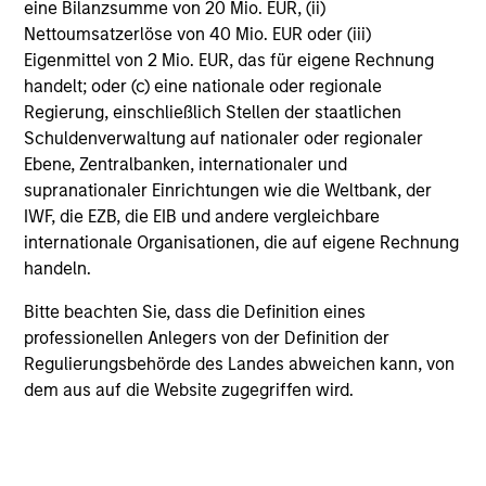
eine Bilanzsumme von 20 Mio. EUR, (ii)
team during our weekly calls or semi-annual roundtable
Nettoumsatzerlöse von 40 Mio. EUR oder (iii)
sessions for their perspectives and critical analysis, so
Eigenmittel von 2 Mio. EUR, das für eigene Rechnung
that we constantly re-assess our conviction levels.
handelt; oder (c) eine nationale oder regionale
5
Regierung, einschließlich Stellen der staatlichen
Schuldenverwaltung auf nationaler oder regionaler
Ebene, Zentralbanken, internationaler und
supranationaler Einrichtungen wie die Weltbank, der
GOVERNMENT AND INDUSTRY
IWF, die EZB, die EIB und andere vergleichbare
RELATIONSHIPS
internationale Organisationen, die auf eigene Rechnung
Morgan Stanley’s global presence, reputation and
handeln.
extensive resources help the team in their fundamental
research and assist the team in establishing long-term
Bitte beachten Sie, dass die Definition eines
relationships with governments and invested companies.
professionellen Anlegers von der Definition der
Regulierungsbehörde des Landes abweichen kann, von
dem aus auf die Website zugegriffen wird.
Investment Approach