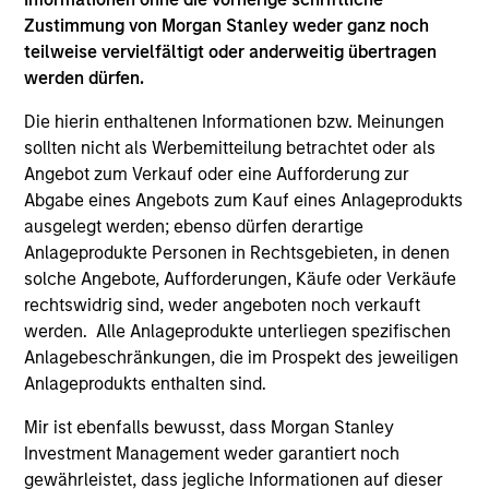
focuses on identifying securitized bonds with stable and
Zustimmung von Morgan Stanley weder ganz noch
predictable cash flows and low credit and event risk.
teilweise vervielfältigt oder anderweitig übertragen
2
werden dürfen.
Die hierin enthaltenen Informationen bzw. Meinungen
sollten nicht als Werbemitteilung betrachtet oder als
Sector Emphasis
Angebot zum Verkauf oder eine Aufforderung zur
We deemphasize corporate bonds. Instead, we
Abgabe eines Angebots zum Kauf eines Anlageprodukts
emphasize high quality securitized bonds because they
ausgelegt werden; ebenso dürfen derartige
office similar yields to corporate bonds with lower
Anlageprodukte Personen in Rechtsgebieten, in denen
correlations to risk assets.
solche Angebote, Aufforderungen, Käufe oder Verkäufe
rechtswidrig sind, weder angeboten noch verkauft
3
werden. Alle Anlageprodukte unterliegen spezifischen
Anlagebeschränkungen, die im Prospekt des jeweiligen
Anlageprodukts enthalten sind.
Results of Our Process
Mir ist ebenfalls bewusst, dass Morgan Stanley
We seek to provide liquidity in all markets and deliver a
Investment Management weder garantiert noch
consistent return profile with a low correlation to risk
gewährleistet, dass jegliche Informationen auf dieser