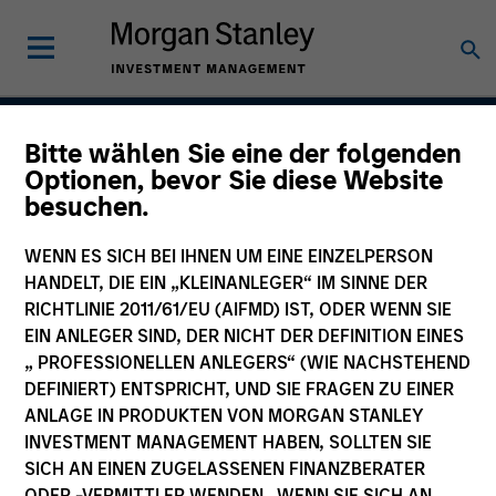
Bitte wählen Sie eine der folgenden
Atlanta Capital High
Optionen, bevor Sie diese Website
besuchen.
Quality Premier
WENN ES SICH BEI IHNEN UM EINE EINZELPERSON
HANDELT, DIE EIN „KLEINANLEGER“ IM SINNE DER
RICHTLINIE 2011/61/EU (AIFMD) IST, ODER WENN SIE
Strategy Inception
April 1993
EIN ANLEGER SIND, DER NICHT DER DEFINITION EINES
„ PROFESSIONELLEN ANLEGERS“ (WIE NACHSTEHEND
DEFINIERT) ENTSPRICHT, UND SIE FRAGEN ZU EINER
ANLAGE IN PRODUKTEN VON MORGAN STANLEY
Asset Class
INVESTMENT MANAGEMENT HABEN, SOLLTEN SIE
Securitized
SICH AN EINEN ZUGELASSENEN FINANZBERATER
ODER -VERMITTLER WENDEN. WENN SIE SICH AN