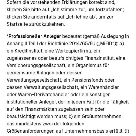
Sofern die vorstehenden Erklärungen korrekt sind,
Investment Process
klicken Sie bitte auf „Ich stimme zu“, um fortzufahren;
klicken Sie andernfalls auf „Ich lehne ab“, um zur
Startseite zurückzukehren.
Our Strategy:
1
*
Professioneller Anleger
bedeutet (gemäß Auslegung in
Anhang II Teil I der Richtlinie 2014/65/EU („MiFID“)): a)
Focus on issue selection & yield curve management
ein Kreditinstitut, eine Wertpapierfirma, ein
zugelassenes oder beaufsichtigtes Finanzinstitut, eine
Exploit inefficiencies in asset- and mortgage-
Versicherungsgesellschaft, ein Organismus für
backed securities
gemeinsame Anlagen oder dessen
Systematically underweight corporate bonds
Verwaltungsgesellschaft, ein Pensionsfonds oder
dessen Verwaltungsgesellschaft, ein Warenhändler
oder Waren-Derivatehändler oder ein sonstiger
Our Objective:
2
institutioneller Anleger, der in jedem Fall für die Tätigkeit
auf den Finanzmärkten zugelassen sein oder
To serve as a ‘hedge’ to falling equity and other risk
beaufsichtigt werden muss; b) ein Großunternehmen,
asset prices
das mindestens zwei der folgenden
To help cushion against market volatility
Größenanforderungen auf Unternehmensbasis erfüllt: (i)