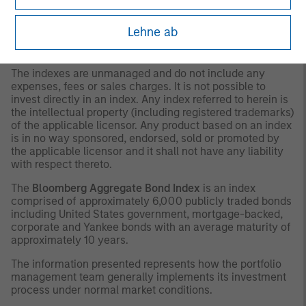
as to tax consequences, before making any investment
decision.
Lehne ab
OTHER CONSIDERATIONS
The indexes are unmanaged and do not include any
expenses, fees or sales charges. It is not possible to
invest directly in an index. Any index referred to herein is
the intellectual property (including registered trademarks)
of the applicable licensor. Any product based on an index
is in no way sponsored, endorsed, sold or promoted by
the applicable licensor and it shall not have any liability
with respect thereto.
The
Bloomberg Aggregate Bond Index
is an index
comprised of approximately 6,000 publicly traded bonds
including United States government, mortgage-backed,
corporate and Yankee bonds with an average maturity of
approximately 10 years.
The information presented represents how the portfolio
management team generally implements its investment
process under normal market conditions.