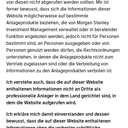
von diesen nicht abgerufen werden sollten. Mir ist
portfolio.
ferner bewusst, dass sich die Informationen dieser
Website möglicherweise auf bestimmte
Anlageprodukte beziehen, die von Morgan Stanley
Investment Management verwaltet oder in beratender
Funktion angeboten werden, jedoch nicht für Personen
bestimmt sind, an Personen ausgegeben oder von
Personen genutzt werden dürfen, die Rechtsordnungen
unterstehen, in denen die Anlageprodukte nicht zum
Differentiators
Vertrieb zugelassen sind oder die Verbreitung von
Informationen zu den Anlageprodukten verboten ist.
1
Ich verstehe auch, dass die auf dieser Website
enthaltenen Informationen nicht an Dritte als
professionelle Anleger in dem Land gerichtet sind, in
Security Selection
dem die Website aufgerufen wird.
We specialize in high quality securitized investing,
Ich erkläre mich damit einverstanden und dessen
including traditional, low volatility ABS and Agency MBS
bewusst, dass die auf dieser Website enthaltenen
backed by single- and multi-family loans. Our approach
Informationen ohne die vorherige schriftliche