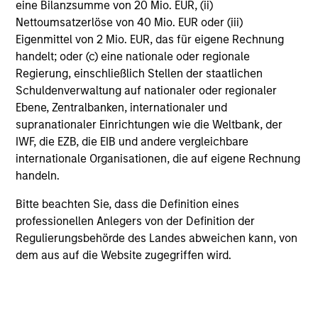
eine Bilanzsumme von 20 Mio. EUR, (ii)
Seek to provide liquidity in all market conditions
Nettoumsatzerlöse von 40 Mio. EUR oder (iii)
Eigenmittel von 2 Mio. EUR, das für eigene Rechnung
handelt; oder (c) eine nationale oder regionale
Regierung, einschließlich Stellen der staatlichen
Portfolio Managers
Schuldenverwaltung auf nationaler oder regionaler
Ebene, Zentralbanken, internationaler und
supranationaler Einrichtungen wie die Weltbank, der
IWF, die EZB, die EIB und andere vergleichbare
internationale Organisationen, die auf eigene Rechnung
Brad Buie, CFA
handeln.
Executive Director
Bitte beachten Sie, dass die Definition eines
professionellen Anlegers von der Definition der
Regulierungsbehörde des Landes abweichen kann, von
Kyle Johns, CFA
dem aus auf die Website zugegriffen wird.
Executive Director