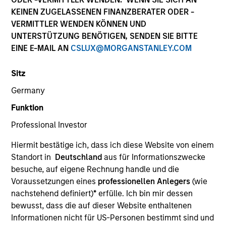
KEINEN ZUGELASSENEN FINANZBERATER ODER -
VERMITTLER WENDEN KÖNNEN UND
Quick Facts
UNTERSTÜTZUNG BENÖTIGEN, SENDEN SIE BITTE
Benchmark
EINE E-MAIL AN
CSLUX@MORGANSTANLEY.COM
Bloomberg Aggregate Index
Sitz
Germany
Insights
Funktion
Professional Investor
Hiermit bestätige ich, dass ich diese Website von einem
Overview
Standort in
Deutschland
aus für Informationszwecke
The High Quality Premier strategy takes a risk-controlled
besuche, auf eigene Rechnung handle und die
approach that seeks to add value through security
Voraussetzungen eines
professionellen Anlegers
(wie
selection, sector emphasis and yield curve
nachstehend definiert)
*
erfülle. Ich bin mir dessen
management. We emphasize high quality securitized
bewusst, dass die auf dieser Website enthaltenen
bonds due to their attractive yields and low correlation to
Informationen nicht für US-Personen bestimmt sind und
risk assets, which help stabilize returns in a diversified