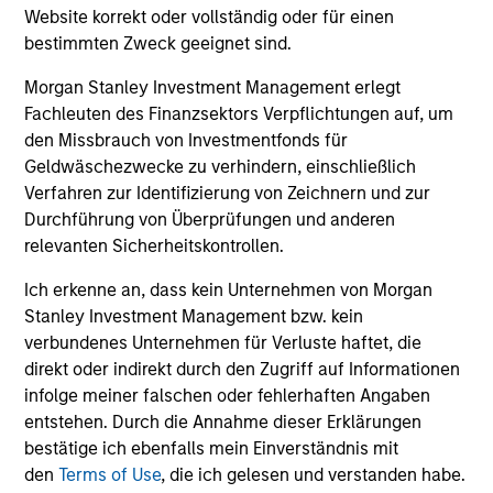
assets, helping offset risk in a diversified portfolio.
Website korrekt oder vollständig oder für einen
bestimmten Zweck geeignet sind.
Morgan Stanley Investment Management erlegt
Investment Approach
Fachleuten des Finanzsektors Verpflichtungen auf, um
den Missbrauch von Investmentfonds für
Geldwäschezwecke zu verhindern, einschließlich
Verfahren zur Identifizierung von Zeichnern und zur
We invest in high quality securitized bonds with stable
Durchführung von Überprüfungen und anderen
and predictable cash flows and low credit and event risk.
relevanten Sicherheitskontrollen.
These types of securities can produce consistent returns
and preserve capital during times of capital market
Ich erkenne an, dass kein Unternehmen von Morgan
uncertainty. We seek to provide liquidity in all markets
Stanley Investment Management bzw. kein
and deliver a consistent return profile with a low
verbundenes Unternehmen für Verluste haftet, die
correlation to risk assets, helping offset risk in a
direkt oder indirekt durch den Zugriff auf Informationen
diversified portfolio.
infolge meiner falschen oder fehlerhaften Angaben
entstehen. Durch die Annahme dieser Erklärungen
bestätige ich ebenfalls mein Einverständnis mit
den
Terms of Use
, die ich gelesen und verstanden habe.