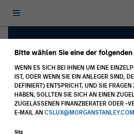
Bitte wählen Sie eine der folgenden
Global Permanenc
WENN ES SICH BEI IHNEN UM EINE EINZELP
IST, ODER WENN SIE EIN ANLEGER SIND, 
Team Inception
DEFINIERT) ENTSPRICHT, UND SIE FRAG
April 2019
HABEN, SOLLTEN SIE SICH AN EINEN ZUG
ZUGELASSENEN FINANZBERATER ODER -VE
E-MAIL AN
CSLUX@MORGANSTANLEY.CO
Asset Class
Global Equity
Sitz