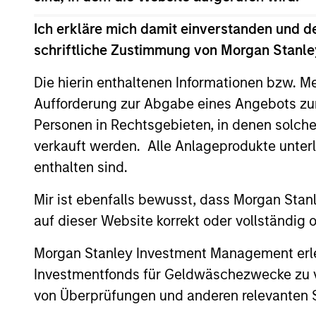
Ich erkläre mich damit einverstanden und d
schriftliche Zustimmung von Morgan Stanley
Die hierin enthaltenen Informationen bzw. M
Differentiators
Aufforderung zur Abgabe eines Angebots zu
Personen in Rechtsgebieten, in denen solch
1
verkauft werden. Alle Anlageprodukte unter
enthalten sind.
Mir ist ebenfalls bewusst, dass Morgan Sta
ALIGNED WITH
CRO
auf dieser Website korrekt oder vollständig
CLIENTS
DIS
Morgan Stanley Investment Management erle
THI
Counterpoint Global’s long-
Investmentfonds für Geldwäschezwecke zu ver
term incentive compensation
RES
von Überprüfungen und anderen relevanten S
program requires investors to