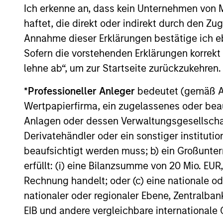
EME
Ich erkenne an, dass kein Unternehmen von
allocate a significant portion
TH
haftet, die direkt oder indirekt durch den Z
of deferred compensation into
Annahme dieser Erklärungen bestätige ich e
Their 
the portfolios they manage.
Sofern die vorstehenden Erklärungen korrekt s
disrup
lehne ab“, um zur Startseite zurückzukehren.
unique
toward
*
Professioneller Anleger
bedeutet (gemäß Ausl
promot
Wertpapierfirma, ein zugelassenes oder beau
thinki
Anlagen oder dessen Verwaltungsgesellschaf
areas w
Derivatehändler oder ein sonstiger institutio
busine
beaufsichtigt werden muss; b) ein Großunt
erfüllt: (i) eine Bilanzsumme von 20 Mio. EUR
Rechnung handelt; oder (c) eine nationale od
nationaler oder regionaler Ebene, Zentralban
Investment App
EIB und andere vergleichbare internationale