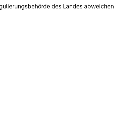
r Regulierungsbehörde des Landes abweichen
consistently through bottom-up
ly, the team holds that optimal stock
herent sustainable competitive
 recognition; the ability to redeploy
future. These characteristics, in the
ns.
ss, and guiding principles combined
t of attractive investments.