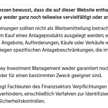
essen bewusst, dass die auf dieser Website entha
 weder ganz noch teilweise vervielfältigt oder 
einungen sollten nicht als Werbemitteilung betrac
m Kauf eines Anlageprodukts ausgelegt werden; e
e Angebote, Aufforderungen, Käufe oder Verkäufe 
2
3
liegen spezifischen Anlagebeschränkungen, die i
nley Investment Management weder garantiert noch
SS-
CULTURE
 oder für einen bestimmten Zweck geeignet sind.
CIPLINARY
Counterpoint Global has 
gt Fachleuten des Finanzsektors Verpflichtungen
NKING AND
distinctive culture that
hindern, einschließlich Verfahren zur Identifizi
encourages innovation,
EARCH INTO
icherheitskontrollen.
evolution and continued