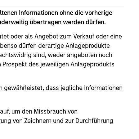
ltenen Informationen ohne die vorherige
anderweitig übertragen werden dürfen.
htet oder als Angebot zum Verkauf oder eine
benso dürfen derartige Anlageprodukte
rechtswidrig sind, weder angeboten noch
4
m Prospekt des jeweiligen Anlageprodukts
 gewährleistet, dass jegliche Informationen
EXPERIENCED AND
STABLE TEAM
a
 auf, um den Missbrauch von
The team has been managing
erung von Zeichnern und zur Durchführung
money since 1998. They have
a long-term investment horizon