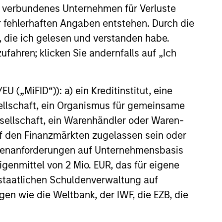
 verbundenes Unternehmen für Verluste
that promotes perspective and
er fehlerhaften Angaben entstehen. Durch die
insight.
, die ich gelesen und verstanden habe.
ufahren; klicken Sie andernfalls auf „Ich
 („MiFID“)): a) ein Kreditinstitut, eine
sellschaft, ein Organismus für gemeinsame
ellschaft, ein Warenhändler oder Waren-
 auf den Finanzmärkten zugelassen sein oder
ößenanforderungen auf Unternehmensbasis
Eigenmittel von 2 Mio. EUR, das für eigene
r staatlichen Schuldenverwaltung auf
gen wie die Weltbank, der IWF, die EZB, die