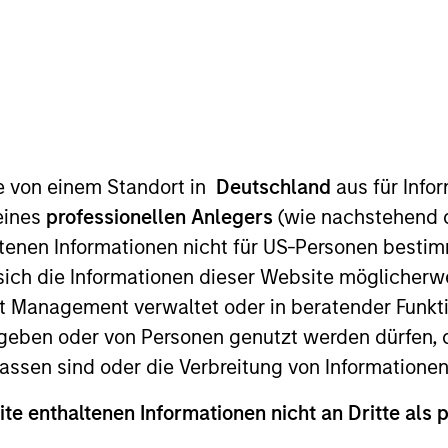
t Approach
Investment Process
Portfoli
te von einem Standort in
Deutschland
aus für Info
eines
professionellen Anlegers
(wie nachstehend d
tenen Informationen nicht für US-Personen bestim
s sich die Informationen dieser Website mögliche
t Management verwaltet oder in beratender Funkti
investments in unique companies whose market va
geben oder von Personen genutzt werden dürfen, 
ons.
Morgan Stanley Global Permanence
focuses p
assen sind oder die Verbreitung von Informatione
cale. Due to the durability of this long-term compe
ite enthaltenen Informationen nicht an Dritte als 
y insulated from disruptive change.