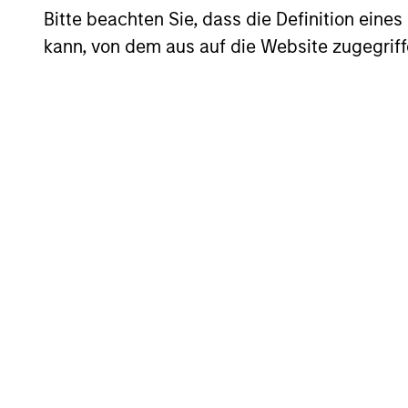
Bitte beachten Sie, dass die Definition ein
kann, von dem aus auf die Website zugegriff
Counterpoint Global believes that it 
analysis and qualitative judgment rat
selection is primarily a function of 
advantages (such as a patent portfolio
capital at high rates of return; and str
team’s view, provide the potential for
The team believes that the developmen
with intellectual and process flexibilit
Investment Pro