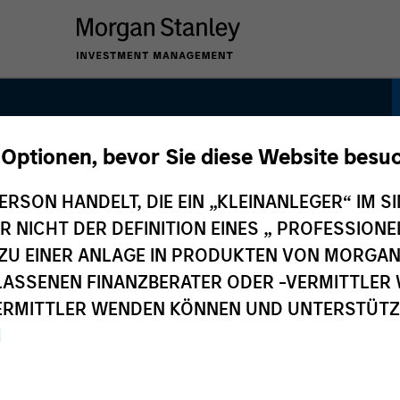
 Optionen, bevor Sie diese Website besu
e
ERSON HANDELT, DIE EIN „KLEINANLEGER“ IM SI
DER NICHT DER DEFINITION EINES „ PROFESSIO
EN ZU EINER ANLAGE IN PRODUKTEN VON MORG
ELASSENEN FINANZBERATER ODER -VERMITTLER 
RMITTLER WENDEN KÖNNEN UND UNTERSTÜTZUN
M