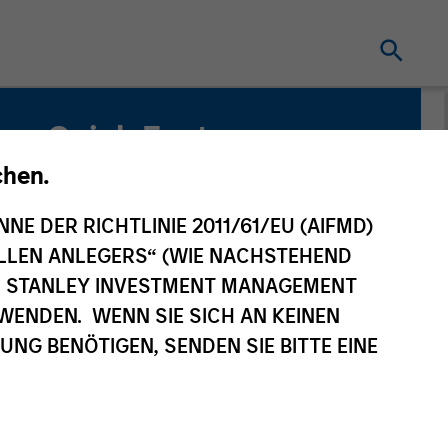
Quick Facts
Benchmark
chen.
MSCI All County World Index
NNE DER RICHTLINIE 2011/61/EU (AIFMD)
NELLEN ANLEGERS“ (WIE NACHSTEHEND
Related Product
AN STANLEY INVESTMENT MANAGEMENT
WENDEN. WENN SIE SICH AN KEINEN
Pooled Vehicle
G BENÖTIGEN, SENDEN SIE BITTE EINE