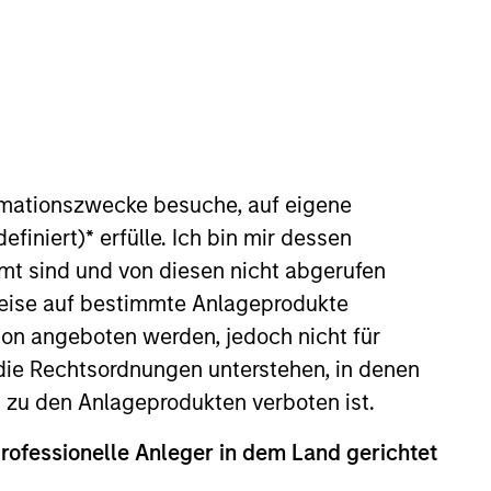
o Managers
Insights
rmationszwecke besuche, auf eigene
efiniert)
*
erfülle. Ich bin mir dessen
mt sind und von diesen nicht abgerufen
rweise auf bestimmte Anlageprodukte
on angeboten werden, jedoch nicht für
lue can increase significantly over
die Rechtsordnungen unterstehen, in denen
rimarily on established companies
n zu den Anlageprodukten verboten ist.
titive advantage, the investment team
professionelle Anleger in dem Land gerichtet