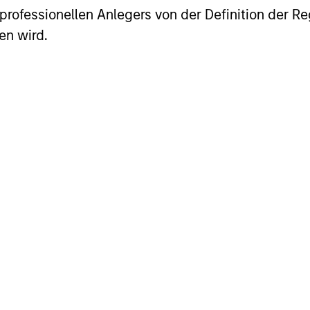
es professionellen Anlegers von der Definition de
en wird.
may achieve value-added investment results more 
her than through top-down forecasting. Additional
making long-term investments in companies with: in
, a network or community effect, etc.); brand-name
ong free-cash-flow yield three to five years in the 
 consistent long-term growth and competitive retur
t of insights is valuable to the investment proce
y are critical to strong decision- making in pursui
cess