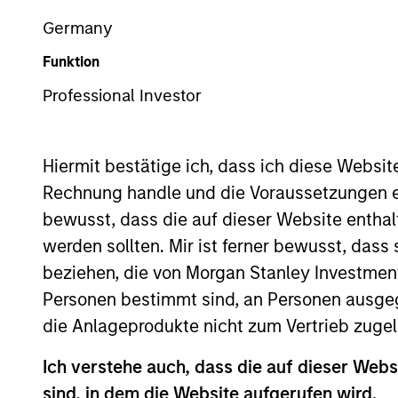
Germany
Funktion
Professional Investor
Overview
Investmen
Hiermit bestätige ich, dass ich diese Websi
Rechnung handle und die Voraussetzungen 
bewusst, dass die auf dieser Website enthal
Overview
werden sollten. Mir ist ferner bewusst, das
beziehen, die von Morgan Stanley Investmen
The investment team makes long-term 
Personen bestimmt sind, an Personen ausge
time for underlying fundamental reas
die Anlageprodukte nicht zum Vertrieb zugel
globally that benefit from efficient s
Ich verstehe auch, dass die auf dieser Webs
believes these companies are relativel
sind, in dem die Website aufgerufen wird.