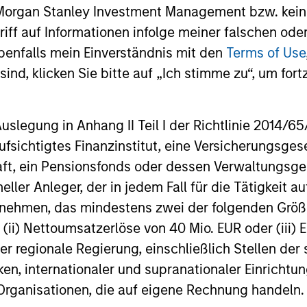
RGING
 Morgan Stanley Investment Management bzw. kein
learning.
EMES
ugriff auf Informationen infolge meiner falschen od
benfalls mein Einverständnis mit den
Terms of Use
generalist approach and
ind, klicken Sie bitte auf „Ich stimme zu“, um fortz
tive change research are
 in an industry that leans
 specialization. They
egung in Anhang II Teil I der Richtlinie 2014/65/EU
e cross-disciplinary
fsichtigtes Finanzinstitut, eine Versicherungsge
ng where investors follow
t, ein Pensionsfonds oder dessen Verwaltungsges
ith distinctly different
neller Anleger, der in jedem Fall für die Tätigkeit
ss models.
ernehmen, das mindestens zwei der folgenden Gr
, (ii) Nettoumsatzerlöse von 40 Mio. EUR oder (iii) 
er regionale Regierung, einschließlich Stellen de
ken, internationaler und supranationaler Einrichtun
roach
 Organisationen, die auf eigene Rechnung handeln.