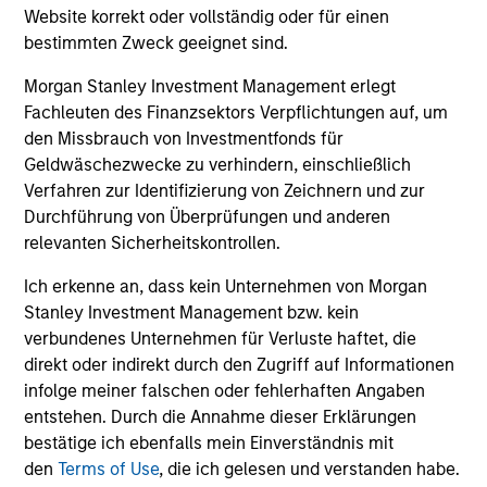
Website korrekt oder vollständig oder für einen
bestimmten Zweck geeignet sind.
Global Perspective to Unlock Opportunity
Morgan Stanley Investment Management erlegt
A global investment lens broadens the opportunity set,
Fachleuten des Finanzsektors Verpflichtungen auf, um
improves understanding of correlated risks and supports
den Missbrauch von Investmentfonds für
thoughtful portfolio positioning across varying macro and
Geldwäschezwecke zu verhindern, einschließlich
policy environments.
Verfahren zur Identifizierung von Zeichnern und zur
4
Durchführung von Überprüfungen und anderen
relevanten Sicherheitskontrollen.
Ich erkenne an, dass kein Unternehmen von Morgan
Stanley Investment Management bzw. kein
verbundenes Unternehmen für Verluste haftet, die
direkt oder indirekt durch den Zugriff auf Informationen
infolge meiner falschen oder fehlerhaften Angaben
entstehen. Durch die Annahme dieser Erklärungen
Investment Approach
bestätige ich ebenfalls mein Einverständnis mit
den
Terms of Use
, die ich gelesen und verstanden habe.