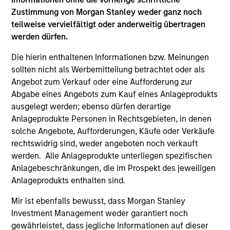
Zustimmung von Morgan Stanley weder ganz noch
teilweise vervielfältigt oder anderweitig übertragen
Value Driven
werden dürfen.
We focus on identifying mispriced opportunities across
Die hierin enthaltenen Informationen bzw. Meinungen
global fixed income markets through disciplined research,
sollten nicht als Werbemitteilung betrachtet oder als
clear valuation frameworks and a process designed to
Angebot zum Verkauf oder eine Aufforderung zur
deliver strong risk‑adjusted returns.
Abgabe eines Angebots zum Kauf eines Anlageprodukts
2
ausgelegt werden; ebenso dürfen derartige
Anlageprodukte Personen in Rechtsgebieten, in denen
solche Angebote, Aufforderungen, Käufe oder Verkäufe
rechtswidrig sind, weder angeboten noch verkauft
Integrated Cross Sector Collaboration
werden. Alle Anlageprodukte unterliegen spezifischen
Portfolio managers and specialist sector teams
Anlagebeschränkungen, die im Prospekt des jeweiligen
collaborate daily to assess risks, challenge views and
Anlageprodukts enthalten sind.
ensure that only the highest‑conviction bottom‑up ideas
align with our macro themes.
Mir ist ebenfalls bewusst, dass Morgan Stanley
Investment Management weder garantiert noch
3
gewährleistet, dass jegliche Informationen auf dieser