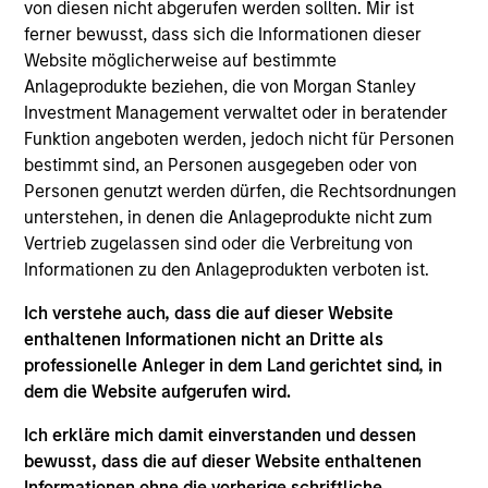
von diesen nicht abgerufen werden sollten. Mir ist
Strategy is an unconstrained, benchmark agnostic
ferner bewusst, dass sich die Informationen dieser
strategy that seeks total return including a high level of
Website möglicherweise auf bestimmte
current income. This Strategy’s flexibility enables it to
Anlageprodukte beziehen, die von Morgan Stanley
invest in the entire fixed income opportunity set inclusive
Investment Management verwaltet oder in beratender
of investment‑grade, high‑yield, emerging markets and
Funktion angeboten werden, jedoch nicht für Personen
securitized credit , selecting only the highest‑conviction
bestimmt sind, an Personen ausgegeben oder von
ideas while avoiding the inefficiencies embedded in
Personen genutzt werden dürfen, die Rechtsordnungen
global fixed income indices.
unterstehen, in denen die Anlageprodukte nicht zum
Vertrieb zugelassen sind oder die Verbreitung von
Informationen zu den Anlageprodukten verboten ist.
Ich verstehe auch, dass die auf dieser Website
enthaltenen Informationen nicht an Dritte als
professionelle Anleger in dem Land gerichtet sind, in
dem die Website aufgerufen wird.
Differentiators
Ich erkläre mich damit einverstanden und dessen
bewusst, dass die auf dieser Website enthaltenen
1
Informationen ohne die vorherige schriftliche