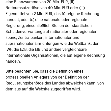
Diversified Holdings
eine Bilanzsumme von 20 Mio. EUR, (ii)
Nettoumsatzerlöse von 40 Mio. EUR oder (iii)
Deep Fundamental Research
Eigenmittel von 2 Mio. EUR, das für eigene Rechnung
handelt; oder (c) eine nationale oder regionale
Regierung, einschließlich Stellen der staatlichen
Schuldenverwaltung auf nationaler oder regionaler
Investment Process
Ebene, Zentralbanken, internationaler und
supranationaler Einrichtungen wie die Weltbank, der
IWF, die EZB, die EIB und andere vergleichbare
internationale Organisationen, die auf eigene Rechnung
Top-down macro analysis integrated
handeln.
with rigorous fundamental analysis
Bitte beachten Sie, dass die Definition eines
helps provide optimal portfolio
professionellen Anlegers von der Definition der
positioning
Regulierungsbehörde des Landes abweichen kann, von
dem aus auf die Website zugegriffen wird.