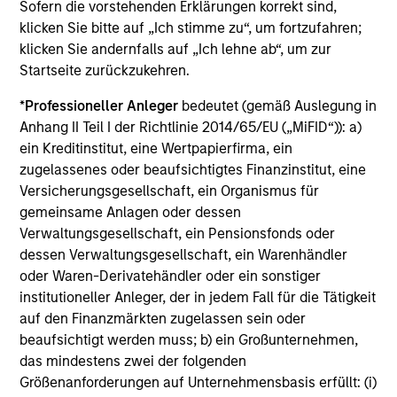
Sofern die vorstehenden Erklärungen korrekt sind,
The investment team believes that markets can be
klicken Sie bitte auf „Ich stimme zu“, um fortzufahren;
inefficient and by performing rigorous analysis, the team
klicken Sie andernfalls auf „Ich lehne ab“, um zur
can position portfolios appropriately to add value over
Startseite zurückzukehren.
time. Bond prices reflect market forecasts for a variety of
*
Professioneller Anleger
bedeutet (gemäß Auslegung in
factors, such as economic growth, inflation, monetary
Anhang II Teil I der Richtlinie 2014/65/EU („MiFID“)): a)
policy, credit risk, and prepayment risk; yet markets tend
ein Kreditinstitut, eine Wertpapierfirma, ein
to be poor forecasters of future events, especially when
zugelassenes oder beaufsichtigtes Finanzinstitut, eine
the implied market forecasts are out of line relative to
Versicherungsgesellschaft, ein Organismus für
historic trends. They seek to identify these mispricings
gemeinsame Anlagen oder dessen
and position client portfolios to exploit the value inherent
Verwaltungsgesellschaft, ein Pensionsfonds oder
in these opportunities.
dessen Verwaltungsgesellschaft, ein Warenhändler
The team believes that successful portfolio management
oder Waren-Derivatehändler oder ein sonstiger
depends on four factors:
institutioneller Anleger, der in jedem Fall für die Tätigkeit
auf den Finanzmärkten zugelassen sein oder
Global Perspective
beaufsichtigt werden muss; b) ein Großunternehmen,
das mindestens zwei der folgenden
A Value-Driven Process
Größenanforderungen auf Unternehmensbasis erfüllt: (i)