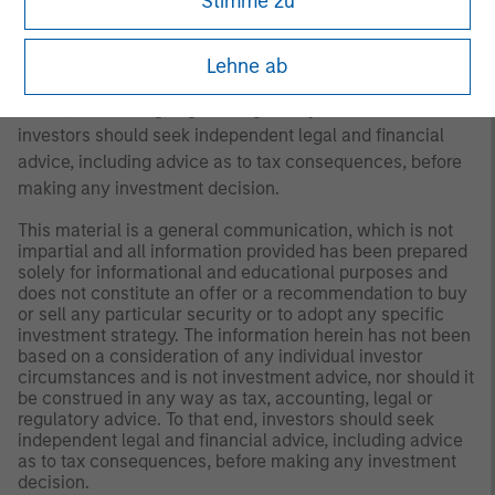
Stimme zu
or to adopt any specific investment strategy. The
information herein has not been based on a consideration
of any individual investor circumstances and is not
Lehne ab
investment advice, nor should it be construed in any way
as tax, accounting, legal or regulatory advice. To that end,
investors should seek independent legal and financial
advice, including advice as to tax consequences, before
making any investment decision.
This material is a general communication, which is not
impartial and all information provided has been prepared
solely for informational and educational purposes and
does not constitute an offer or a recommendation to buy
or sell any particular security or to adopt any specific
investment strategy. The information herein has not been
based on a consideration of any individual investor
circumstances and is not investment advice, nor should it
be construed in any way as tax, accounting, legal or
regulatory advice. To that end, investors should seek
independent legal and financial advice, including advice
as to tax consequences, before making any investment
decision.