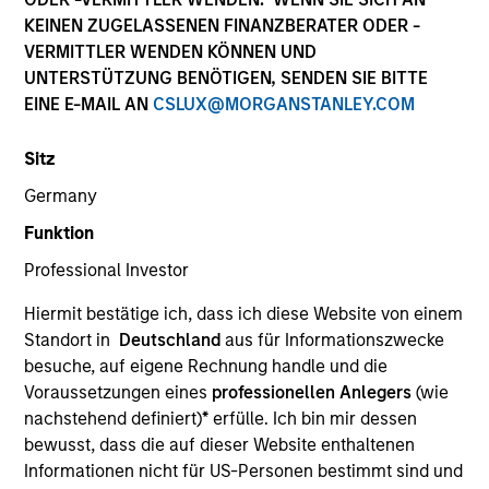
KEINEN ZUGELASSENEN FINANZBERATER ODER -
VERMITTLER WENDEN KÖNNEN UND
Quick Facts
UNTERSTÜTZUNG BENÖTIGEN, SENDEN SIE BITTE
Benchmark
EINE E-MAIL AN
CSLUX@MORGANSTANLEY.COM
Bloomberg Global Aggregate USD Hedged Index
Sitz
Germany
Related Product
Funktion
Professional Investor
Pooled Vehicle
Hiermit bestätige ich, dass ich diese Website von einem
Insights
Standort in
Deutschland
aus für Informationszwecke
besuche, auf eigene Rechnung handle und die
Voraussetzungen eines
professionellen Anlegers
(wie
nachstehend definiert)
*
erfülle. Ich bin mir dessen
Overview
bewusst, dass die auf dieser Website enthaltenen
Informationen nicht für US-Personen bestimmt sind und
The Morgan Stanley Global Fixed Income Opportunities