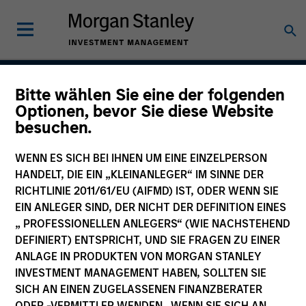
Bitte wählen Sie eine der folgenden
Global Fixed Income
Optionen, bevor Sie diese Website
besuchen.
Opportunities Strategy
WENN ES SICH BEI IHNEN UM EINE EINZELPERSON
HANDELT, DIE EIN „KLEINANLEGER“ IM SINNE DER
RICHTLINIE 2011/61/EU (AIFMD) IST, ODER WENN SIE
Strategy Inception
April 1992
EIN ANLEGER SIND, DER NICHT DER DEFINITION EINES
„ PROFESSIONELLEN ANLEGERS“ (WIE NACHSTEHEND
DEFINIERT) ENTSPRICHT, UND SIE FRAGEN ZU EINER
ANLAGE IN PRODUKTEN VON MORGAN STANLEY
Asset Class
INVESTMENT MANAGEMENT HABEN, SOLLTEN SIE
Multi-Sector
SICH AN EINEN ZUGELASSENEN FINANZBERATER
ODER -VERMITTLER WENDEN. WENN SIE SICH AN