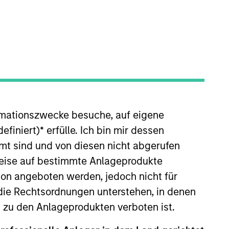
o Managers
Insights
rmationszwecke besuche, auf eigene
efiniert)
*
erfülle. Ich bin mir dessen
mt sind und von diesen nicht abgerufen
rweise auf bestimmte Anlageprodukte
ty companies with strong
on angeboten werden, jedoch nicht für
h the United Nations Sustainable
die Rechtsordnungen unterstehen, in denen
anies it believes have sustainable
n zu den Anlageprodukten verboten ist.
ntegrates analysis of sustainability
loys a holistic approach to ESG within