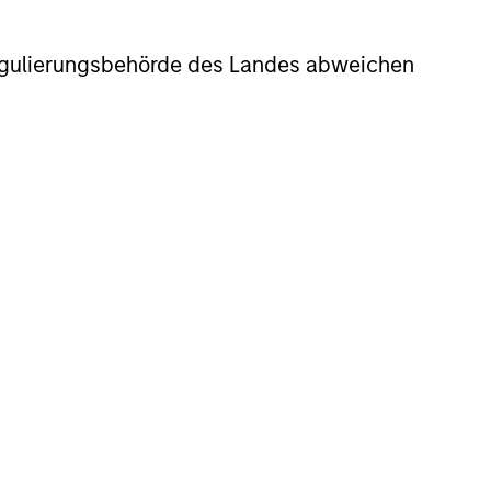
r Regulierungsbehörde des Landes abweichen
nvestments in high quality companies -
s value - we can best capture