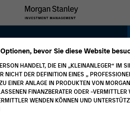
 Optionen, bevor Sie diese Website besu
ERSON HANDELT, DIE EIN „KLEINANLEGER“ IM SI
DER NICHT DER DEFINITION EINES „ PROFESSIO
EN ZU EINER ANLAGE IN PRODUKTEN VON MORG
ELASSENEN FINANZBERATER ODER -VERMITTLER 
RMITTLER WENDEN KÖNNEN UND UNTERSTÜTZUN
M