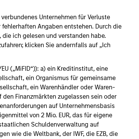
stinguishing
aracteristics
 verbundenes Unternehmen für Verluste
er fehlerhaften Angaben entstehen. Durch die
 incentivize our team in long-term
, die ich gelesen und verstanden habe.
nment with clients
ufahren; klicken Sie andernfalls auf „Ich
 value curiosity, perspective and
nership
 („MiFID“)): a) ein Kreditinstitut, eine
 promote a creative work
sellschaft, ein Organismus für gemeinsame
ronment that adapts as the world
ellschaft, ein Warenhändler oder Waren-
ves
 auf den Finanzmärkten zugelassen sein oder
ößenanforderungen auf Unternehmensbasis
Eigenmittel von 2 Mio. EUR, das für eigene
r staatlichen Schuldenverwaltung auf
gen wie die Weltbank, der IWF, die EZB, die