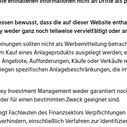
ite enthaltenen Informationen nicht an Dritte als 
lyzing potential impacts to humanity’s health, env
help ensure agency, culture and trust. The strate
essen bewusst, dass die auf dieser Website entha
 and social externalities and/or corporate governan
 weder ganz noch teilweise vervielfältigt oder 
einungen sollten nicht als Werbemitteilung betrac
m Kauf eines Anlageprodukts ausgelegt werden; e
e Angebote, Aufforderungen, Käufe oder Verkäufe 
liegen spezifischen Anlagebeschränkungen, die i
nley Investment Management weder garantiert noch
2
 oder für einen bestimmten Zweck geeignet sind.
gt Fachleuten des Finanzsektors Verpflichtungen
hindern, einschließlich Verfahren zur Identifizi