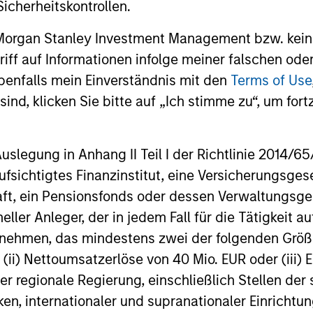
icherheitskontrollen.
Reading Day
Di
Ch
ed
Members of Global Opportunity
 Morgan Stanley Investment Management bzw. kein
re
participate in activities that emphasize
ugriff auf Informationen infolge meiner falschen od
– We
s:
the aforementioned core values that
benfalls mein Einverständnis mit den
Terms of Use
alig
define the team's culture. For example,
ind, klicken Sie bitte auf „Ich stimme zu“, um fortz
– We
each person on the team spends at least
part
one day per month focused on reading,
egung in Anhang II Teil I der Richtlinie 2014/65/EU
outside of the office or typical work
– We
fsichtigtes Finanzinstitut, eine Versicherungsge
environment. The purpose of maintaining
envi
t, ein Pensionsfonds oder dessen Verwaltungsges
a regular reading day is to promote
evol
neller Anleger, der in jedem Fall für die Tätigkeit
curiosity and help maintain perspective.
ernehmen, das mindestens zwei der folgenden Gr
Whether it's a company annual report, an
, (ii) Nettoumsatzerlöse von 40 Mio. EUR oder (iii) 
article on a new disruptive technology in
er regionale Regierung, einschließlich Stellen de
a science magazine or a value investing
ken, internationaler und supranationaler Einrichtun
textbook, the team believes it is critical to