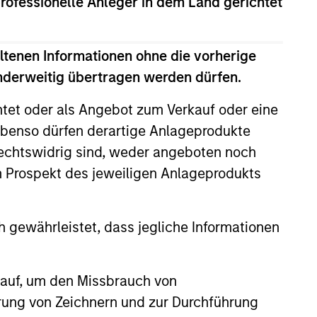
professionelle Anleger in dem Land gerichtet
ironment, liberty and productivity
gy restricts businesses operating in
ltenen Informationen ohne die vorherige
ce risk, including alcohol, tobacco,
anderweitig übertragen werden dürfen.
htet oder als Angebot zum Verkauf oder eine
benso dürfen derartige Anlageprodukte
rechtswidrig sind, weder angeboten noch
m Prospekt des jeweiligen Anlageprodukts
 gewährleistet, dass jegliche Informationen
3
 auf, um den Missbrauch von
erung von Zeichnern und zur Durchführung