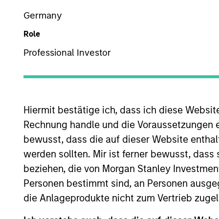
US Equity
Germany
Role
Professional Investor
Overview
Investmen
Hiermit bestätige ich, dass ich diese Websi
Rechnung handle und die Voraussetzungen 
Overview
bewusst, dass die auf dieser Website enthal
werden sollten. Mir ist ferner bewusst, das
Global Change
seeks long-term capital
beziehen, die von Morgan Stanley Investmen
environmental, social and governance (
Personen bestimmt sind, an Personen ausge
Development Goals. To achieve its obj
die Anlageprodukte nicht zum Vertrieb zugel
competitive advantages that can be mo
with respect to disruptive change, fi