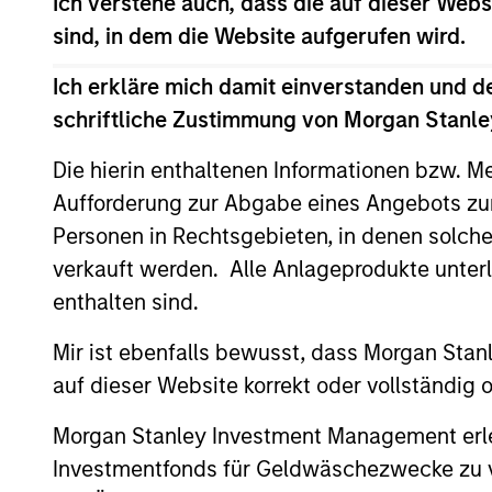
Ich verstehe auch, dass die auf dieser Webs
its company quality assessment by ana
sind, in dem die Website aufgerufen wird.
and corporate governance practices to 
Ich erkläre mich damit einverstanden und d
industries with material environmental
schriftliche Zustimmung von Morgan Stanley
fossil fuels and weapons.
Die hierin enthaltenen Informationen bzw. M
Aufforderung zur Abgabe eines Angebots zu
Personen in Rechtsgebieten, in denen solch
verkauft werden. Alle Anlageprodukte unter
enthalten sind.
Differentiators
Mir ist ebenfalls bewusst, dass Morgan Sta
1
auf dieser Website korrekt oder vollständig
Morgan Stanley Investment Management erle
Investmentfonds für Geldwäschezwecke zu ver