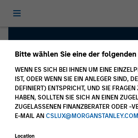
Bitte wählen Sie eine der folgenden
Global Change
WENN ES SICH BEI IHNEN UM EINE EINZELP
IST, ODER WENN SIE EIN ANLEGER SIND, 
DEFINIERT) ENTSPRICHT, UND SIE FRAG
Strategy Inception
HABEN, SOLLTEN SIE SICH AN EINEN ZUG
July 2020
ZUGELASSENEN FINANZBERATER ODER -VE
E-MAIL AN
CSLUX@MORGANSTANLEY.CO
Asset Class
Location