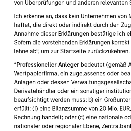
von Überprüfungen und anderen relevanten S
Culture
The investment team’s culture is shap
Ich erkenne an, dass kein Unternehmen von
by the cultivation of core values that a
haftet, die direkt oder indirekt durch den Z
cultivated and reinforced in many way
Annahme dieser Erklärungen bestätige ich e
curiosity, perspective and partnership.
Sofern die vorstehenden Erklärungen korrekt s
lehne ab“, um zur Startseite zurückzukehren.
*
Professioneller Anleger
bedeutet (gemäß Ausl
Wertpapierfirma, ein zugelassenes oder beau
Anlagen oder dessen Verwaltungsgesellschaf
Derivatehändler oder ein sonstiger institutio
beaufsichtigt werden muss; b) ein Großunt
erfüllt: (i) eine Bilanzsumme von 20 Mio. EUR
Rechnung handelt; oder (c) eine nationale od
nationaler oder regionaler Ebene, Zentralban