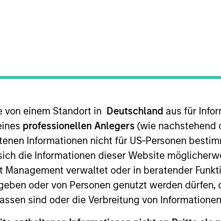
t Approach
Investment Process
Portfoli
te von einem Standort in
Deutschland
aus für Info
eines
professionellen Anlegers
(wie nachstehend d
tenen Informationen nicht für US-Personen bestim
s sich die Informationen dieser Website mögliche
 appreciation by investing globally in high quali
t Management verwaltet oder in beratender Funkti
also referred to as ESG) alignment consistent wit
geben oder von Personen genutzt werden dürfen, 
ective, the investment team typically favors comp
assen sind oder die Verbreitung von Informatione
netized through growth. The investment process i
nancial strength and ESG. The investment team emp