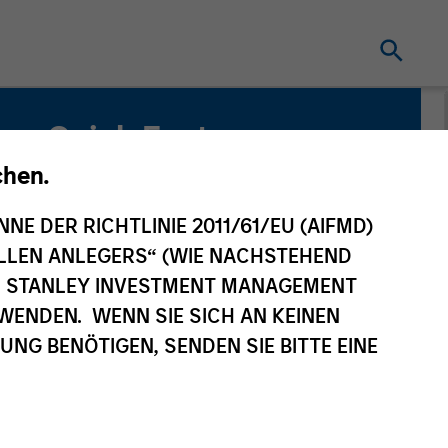
Quick Facts
Benchmark
chen.
MSCI All Country World Index
NNE DER RICHTLINIE 2011/61/EU (AIFMD)
NELLEN ANLEGERS“ (WIE NACHSTEHEND
AN STANLEY INVESTMENT MANAGEMENT
WENDEN. WENN SIE SICH AN KEINEN
G BENÖTIGEN, SENDEN SIE BITTE EINE