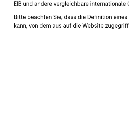
EIB und andere vergleichbare internationale
Bitte beachten Sie, dass die Definition ein
kann, von dem aus auf die Website zugegriff
Investment App
Our investment philosophy is simple: W
strictly defined as those with compet
opportunities and manage risk for clie