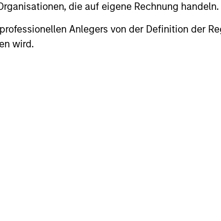
 Organisationen, die auf eigene Rechnung handeln.
be able to pull oneself away from daily
market fluctuations and focus on
es professionellen Anlegers von der Definition de
continued learning in a constantly
en wird.
evolving world.
roach
e believe that by applying a price discipline to i
itive advantages and long-term growth that create
nts.