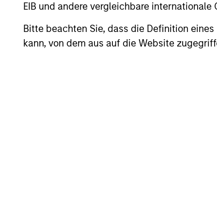
EIB und andere vergleichbare internationale
Bitte beachten Sie, dass die Definition ein
Investment App
kann, von dem aus auf die Website zugegriff
The team generally looks to take adva
extent sovereign debt securities from
Debt seeks to provide investors the op
domestic markets and relevant in the g
The team aims to capture the upside p
Country and Security Analysis
Value Orientation