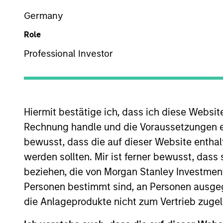
Emerging Markets Debt
Germany
Role
Professional Investor
Overview
Investmen
Hiermit bestätige ich, dass ich diese Websi
Rechnung handle und die Voraussetzungen 
Overview
bewusst, dass die auf dieser Website enthal
werden sollten. Mir ist ferner bewusst, das
The
Emerging Markets Corporate Deb
beziehen, die von Morgan Stanley Investmen
from income and price appreciation by 
Personen bestimmt sind, an Personen ausge
market corporate issuers. Investments 
die Anlageprodukte nicht zum Vertrieb zugel
To help achieve its objective, the te
with bottom-up credit analysis to ide