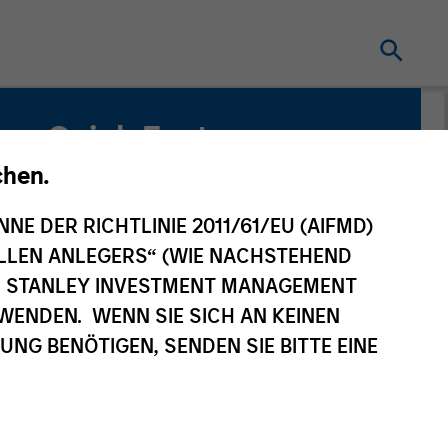
Quick Facts
Benchmark
chen.
JP Morgan Corporate Emerging Markets
NNE DER RICHTLINIE 2011/61/EU (AIFMD)
Bond Index Broad Diversified
NELLEN ANLEGERS“ (WIE NACHSTEHEND
AN STANLEY INVESTMENT MANAGEMENT
Related Product
WENDEN. WENN SIE SICH AN KEINEN
Pooled Vehicle
G BENÖTIGEN, SENDEN SIE BITTE EINE