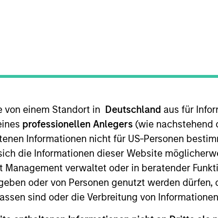
t Approach
Investment Process
Portfoli
te von einem Standort in
Deutschland
aus für Info
eines
professionellen Anlegers
(wie nachstehend d
tenen Informationen nicht für US-Personen bestim
s sich die Informationen dieser Website mögliche
t Strategy
is a value-oriented fixed income strate
t Management verwaltet oder in beratender Funkti
primarily investing across the credit spectrum in
geben oder von Personen genutzt werden dürfen, 
are mostly denominated in U.S. currency, and incl
assen sind oder die Verbreitung von Informatione
am follows a disciplined investment process that c
ntify undervalued Emerging Markets Corporate Debt