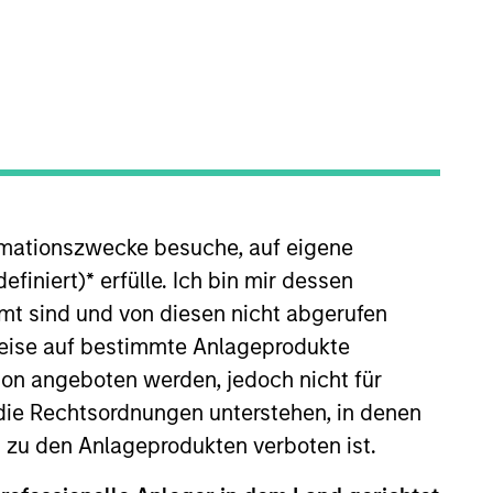
o Managers
Insights
rmationszwecke besuche, auf eigene
efiniert)
*
erfülle. Ich bin mir dessen
mt sind und von diesen nicht abgerufen
rweise auf bestimmte Anlageprodukte
gy that seeks to maximize total return
on angeboten werden, jedoch nicht für
 the debt securities of emerging
die Rechtsordnungen unterstehen, in denen
ude non-U.S. and/or local currencies.
n zu den Anlageprodukten verboten ist.
ombines top-down country allocation
 securities.