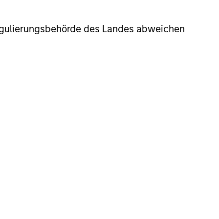
r Regulierungsbehörde des Landes abweichen
, quasi-sovereign and to a lesser
e fundamental change. EM Corporate
companies become leaders in their
ties through: