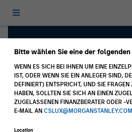
Bitte wählen Sie eine der folgenden
Emerging Markets 
WENN ES SICH BEI IHNEN UM EINE EINZELP
Strategy
IST, ODER WENN SIE EIN ANLEGER SIND, 
DEFINIERT) ENTSPRICHT, UND SIE FRAG
HABEN, SOLLTEN SIE SICH AN EINEN ZUG
Strategy Inception
ZUGELASSENEN FINANZBERATER ODER -VE
November 2010
E-MAIL AN
CSLUX@MORGANSTANLEY.CO
Location
Asset Class