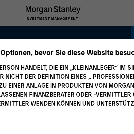
 Optionen, bevor Sie diese Website besu
Corporate Debt
ERSON HANDELT, DIE EIN „KLEINANLEGER“ IM SI
DER NICHT DER DEFINITION EINES „ PROFESSIO
EN ZU EINER ANLAGE IN PRODUKTEN VON MORG
ELASSENEN FINANZBERATER ODER -VERMITTLER 
RMITTLER WENDEN KÖNNEN UND UNTERSTÜTZUN
M