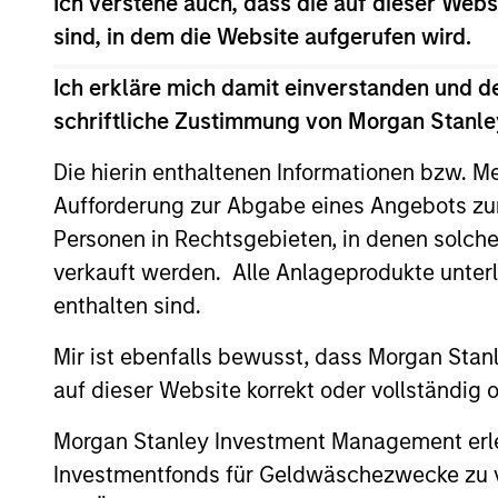
Ich verstehe auch, dass die auf dieser Webs
sind, in dem die Website aufgerufen wird.
Ich erkläre mich damit einverstanden und d
schriftliche Zustimmung von Morgan Stanley
Die hierin enthaltenen Informationen bzw. M
Aufforderung zur Abgabe eines Angebots zu
Differentiators
Personen in Rechtsgebieten, in denen solch
verkauft werden. Alle Anlageprodukte unter
1
enthalten sind.
Mir ist ebenfalls bewusst, dass Morgan Sta
auf dieser Website korrekt oder vollständig
CUSTOMIZATION
RIG
Morgan Stanley Investment Management erle
Investmentfonds für Geldwäschezwecke zu ver
We deliver our fixed income
As an 