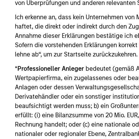
von Überprüfungen und anderen relevanten S
expertise in a customized,
with a
solutions-based approach that
based 
Ich erkenne an, dass kein Unternehmen von
seeks to optimize the
specia
haftet, die direkt oder indirekt durch den Z
application of our global
confid
Annahme dieser Erklärungen bestätige ich e
resources to the investment
differ
Sofern die vorstehenden Erklärungen korrekt s
objectives of the individual
themes
lehne ab“, um zur Startseite zurückzukehren.
client. Our team is client-
centric in all aspects of the
*
Professioneller Anleger
bedeutet (gemäß Ausl
relationship.
Wertpapierfirma, ein zugelassenes oder beau
Anlagen oder dessen Verwaltungsgesellschaf
Derivatehändler oder ein sonstiger institutio
beaufsichtigt werden muss; b) ein Großunt
erfüllt: (i) eine Bilanzsumme von 20 Mio. EUR
Rechnung handelt; oder (c) eine nationale od
nationaler oder regionaler Ebene, Zentralban