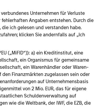
We have been investing in fixed
income assets since 1975 and
ion
 verbundenes Unternehmen für Verluste
have developed an intensive
s in
er fehlerhaften Angaben entstehen. Durch die
risk management framework
pore
, die ich gelesen und verstanden habe.
that includes daily monitoring
take a
ufahren; klicken Sie andernfalls auf „Ich
to ensure compliance with
guidelines and to quantify
 to
 („MiFID“)): a) ein Kreditinstitut, eine
portfolio risk exposures. At the
sellschaft, ein Organismus für gemeinsame
firm level, our risk management
ellschaft, ein Warenhändler oder Waren-
team operates independently
 auf den Finanzmärkten zugelassen sein oder
of business functions, which
ößenanforderungen auf Unternehmensbasis
we believe provides us with a
Eigenmittel von 2 Mio. EUR, das für eigene
critical system of checks and
r staatlichen Schuldenverwaltung auf
balances.
gen wie die Weltbank, der IWF, die EZB, die