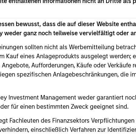
ite enthaltenen Informationen nicht an Dritte als 
essen bewusst, dass die auf dieser Website entha
 weder ganz noch teilweise vervielfältigt oder 
einungen sollten nicht als Werbemitteilung betrac
m Kauf eines Anlageprodukts ausgelegt werden; e
e Angebote, Aufforderungen, Käufe oder Verkäufe 
liegen spezifischen Anlagebeschränkungen, die i
2
3
nley Investment Management weder garantiert noch
 oder für einen bestimmten Zweck geeignet sind.
HT-SIZED
EXTENSIVE
gt Fachleuten des Finanzsektors Verpflichtungen
RESOURCES OF
hindern, einschließlich Verfahren zur Identifizi
agile, mid-sized manager