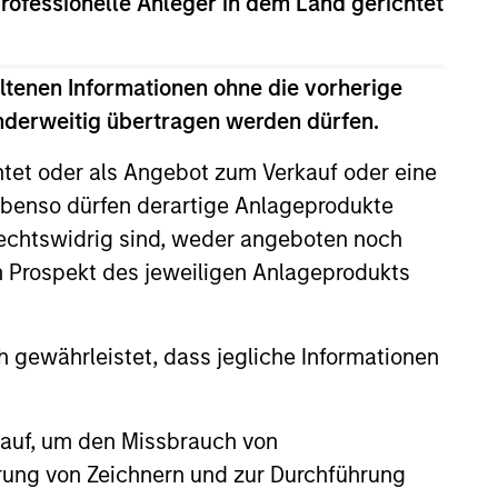
professionelle Anleger in dem Land gerichtet
ltenen Informationen ohne die vorherige
anderweitig übertragen werden dürfen.
htet oder als Angebot zum Verkauf oder eine
benso dürfen derartige Anlageprodukte
rechtswidrig sind, weder angeboten noch
m Prospekt des jeweiligen Anlageprodukts
4
 gewährleistet, dass jegliche Informationen
INTENSIVE RISK
 auf, um den Missbrauch von
 A
MANAGEMENT
erung von Zeichnern und zur Durchführung