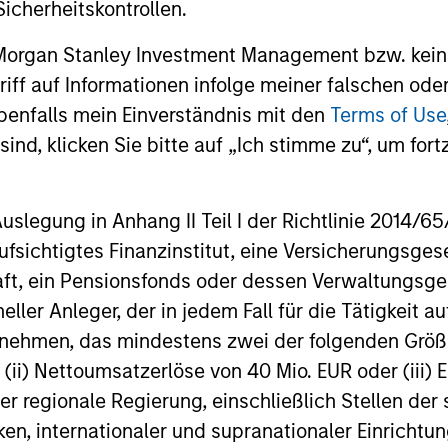
icherheitskontrollen.
 collaborative structure
GLOBAL FIRM
on small teams of sector
Our culture of collaborat
 Morgan Stanley Investment Management bzw. kein
lists, we are able to
across fixed income team
ugriff auf Informationen infolge meiner falschen od
ently implement
New York, London, Singa
benfalls mein Einverständnis mit den
Terms of Use
entiated investment
and Tokyo enables us to 
ind, klicken Sie bitte auf „Ich stimme zu“, um fortz
 across portfolios.
truly global approach in
identifying opportunities
egung in Anhang II Teil I der Richtlinie 2014/65/EU
capture returns in major
fsichtigtes Finanzinstitut, eine Versicherungsge
markets worldwide.
t, ein Pensionsfonds oder dessen Verwaltungsges
neller Anleger, der in jedem Fall für die Tätigkeit
ernehmen, das mindestens zwei der folgenden Gr
, (ii) Nettoumsatzerlöse von 40 Mio. EUR oder (iii) 
er regionale Regierung, einschließlich Stellen de
ken, internationaler und supranationaler Einrichtun