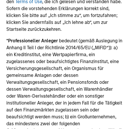
den
Terms of Use
, die ich gelesen und verstanden habe.
such as economic growth, inflation, monetary policy,
Sofern die vorstehenden Erklärungen korrekt sind,
credit risk, and prepayment risk; yet markets tend to be
klicken Sie bitte auf „Ich stimme zu“, um fortzufahren;
poor forecasters of future events, especially when the
klicken Sie andernfalls auf „Ich lehne ab“, um zur
implied market forecasts are out of line relative to historic
Startseite zurückzukehren.
trends. The team seeks to identify these mispricings and
position client portfolios to exploit the value inherent in
*
Professioneller Anleger
bedeutet (gemäß Auslegung in
these opportunities.
Anhang II Teil I der Richtlinie 2014/65/EU („MiFID“)): a)
ein Kreditinstitut, eine Wertpapierfirma, ein
zugelassenes oder beaufsichtigtes Finanzinstitut, eine
The team believes that successful portfolio management
Versicherungsgesellschaft, ein Organismus für
depends on four factors:
gemeinsame Anlagen oder dessen
Global Perspective
Verwaltungsgesellschaft, ein Pensionsfonds oder
dessen Verwaltungsgesellschaft, ein Warenhändler
Valuation
oder Waren-Derivatehändler oder ein sonstiger
institutioneller Anleger, der in jedem Fall für die Tätigkeit
Diversified Holdings
auf den Finanzmärkten zugelassen sein oder
Deep Fundamental Research
beaufsichtigt werden muss; b) ein Großunternehmen,
das mindestens zwei der folgenden