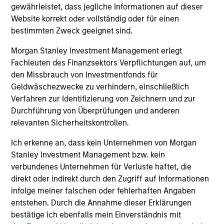
3
gewährleistet, dass jegliche Informationen auf dieser
Website korrekt oder vollständig oder für einen
bestimmten Zweck geeignet sind.
GLOBAL PERSPECTIVE
Investing across the entire global opportunity set unlocks
Morgan Stanley Investment Management erlegt
better investment outcomes. Thinking globally allows
Fachleuten des Finanzsektors Verpflichtungen auf, um
investors to better understand and identify correlated
den Missbrauch von Investmentfonds für
risks.
Geldwäschezwecke zu verhindern, einschließlich
Verfahren zur Identifizierung von Zeichnern und zur
Durchführung von Überprüfungen und anderen
relevanten Sicherheitskontrollen.
Investment Approach
Ich erkenne an, dass kein Unternehmen von Morgan
Stanley Investment Management bzw. kein
verbundenes Unternehmen für Verluste haftet, die
direkt oder indirekt durch den Zugriff auf Informationen
The team believes that markets can be inefficient and by
infolge meiner falschen oder fehlerhaften Angaben
performing rigorous analysis the team can position
entstehen. Durch die Annahme dieser Erklärungen
portfolios appropriately to add value over time. Bond
bestätige ich ebenfalls mein Einverständnis mit
prices reflect market forecasts for a variety of factors,