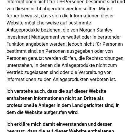
Informationen nicht für US-Personen bestimmt sind und
residential mortgage-backed securities (RMBS) and
von diesen nicht abgerufen werden sollten. Mir ist
assetbacked securities (ABS). The strategy also has the
ferner bewusst, dass sich die Informationen dieser
flexibility to invest in below investment-grade bonds and
Website möglicherweise auf bestimmte
non-U.S. dollar denominated bonds and currencies. To
Anlageprodukte beziehen, die von Morgan Stanley
help achieve its objective, the strategy combines top-
Investment Management verwaltet oder in beratender
down macro and asset allocation views with rigorous
Funktion angeboten werden, jedoch nicht für Personen
bottom-up fundamental and quantitative analysis that
bestimmt sind, an Personen ausgegeben oder von
guides team’s active management decisions.
Personen genutzt werden dürfen, die Rechtsordnungen
unterstehen, in denen die Anlageprodukte nicht zum
Vertrieb zugelassen sind oder die Verbreitung von
Informationen zu den Anlageprodukten verboten ist.
Ich verstehe auch, dass die auf dieser Website
enthaltenen Informationen nicht an Dritte als
professionelle Anleger in dem Land gerichtet sind, in
Differentiators
dem die Website aufgerufen wird.
Ich erkläre mich damit einverstanden und dessen
bewusst, dass die auf dieser Website enthaltenen