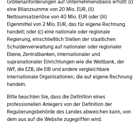
Größenanforderungen auf Unternehmensbasis erfüllt: (i)
eine Bilanzsumme von 20 Mio. EUR, (ii)
Nettoumsatzerlöse von 40 Mio. EUR oder (iii)
Eigenmittel von 2 Mio. EUR, das für eigene Rechnung
handelt; oder (c) eine nationale oder regionale
Regierung, einschließlich Stellen der staatlichen
Investment Process
Schuldenverwaltung auf nationaler oder regionaler
Ebene, Zentralbanken, internationaler und
supranationaler Einrichtungen wie die Weltbank, der
IWF, die EZB, die EIB und andere vergleichbare
Macro Analysis:
1
internationale Organisationen, die auf eigene Rechnung
The team seeks to determine what themes are driving
handeln.
asset prices across rates, countries and currencies and
to evaluate the investment opportunity set based on a
Bitte beachten Sie, dass die Definition eines
thematic investment thesis. The top-down process uses a
professionellen Anlegers von der Definition der
combination of fundamental and quantitative analysis to
Regulierungsbehörde des Landes abweichen kann, von
identify and evaluate these investment opportunities.
dem aus auf die Website zugegriffen wird.
Asset Allocation:
2
The Asset Allocation team is led by Michael Kushma, the