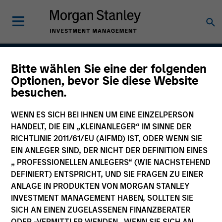
Bitte wählen Sie eine der folgenden
Core Plus Fixed Income
Optionen, bevor Sie diese Website
besuchen.
Strategy
WENN ES SICH BEI IHNEN UM EINE EINZELPERSON
HANDELT, DIE EIN „KLEINANLEGER“ IM SINNE DER
RICHTLINIE 2011/61/EU (AIFMD) IST, ODER WENN SIE
Strategy Inception
December 1977
EIN ANLEGER SIND, DER NICHT DER DEFINITION EINES
„ PROFESSIONELLEN ANLEGERS“ (WIE NACHSTEHEND
DEFINIERT) ENTSPRICHT, UND SIE FRAGEN ZU EINER
ANLAGE IN PRODUKTEN VON MORGAN STANLEY
Asset Class
INVESTMENT MANAGEMENT HABEN, SOLLTEN SIE
Multi-Sector
SICH AN EINEN ZUGELASSENEN FINANZBERATER
ODER -VERMITTLER WENDEN. WENN SIE SICH AN