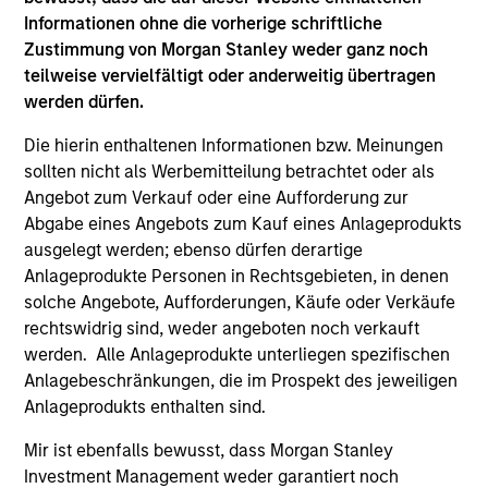
1
Informationen ohne die vorherige schriftliche
Zustimmung von Morgan Stanley weder ganz noch
teilweise vervielfältigt oder anderweitig übertragen
VALUE DRIVEN
werden dürfen.
We believe value-driven investing is key to consistently
achieving superior risk-adjusted returns. We recognize
Die hierin enthaltenen Informationen bzw. Meinungen
that market technicals can distort valuations for
sollten nicht als Werbemitteilung betrachtet oder als
prolonged periods.
Angebot zum Verkauf oder eine Aufforderung zur
Abgabe eines Angebots zum Kauf eines Anlageprodukts
2
ausgelegt werden; ebenso dürfen derartige
Anlageprodukte Personen in Rechtsgebieten, in denen
solche Angebote, Aufforderungen, Käufe oder Verkäufe
COLLABORATION
rechtswidrig sind, weder angeboten noch verkauft
We collaborate with specialized, sector teams across
werden. Alle Anlageprodukte unterliegen spezifischen
MSIM Fixed Income. The collaboration is key to
Anlagebeschränkungen, die im Prospekt des jeweiligen
determining sectoral themes and selecting bottom-up
Anlageprodukts enthalten sind.
ideas.
Mir ist ebenfalls bewusst, dass Morgan Stanley
Investment Management weder garantiert noch