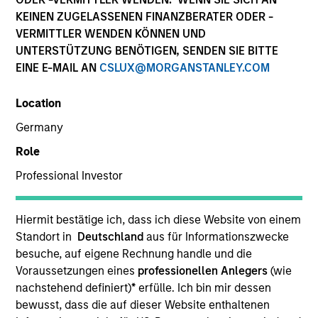
KEINEN ZUGELASSENEN FINANZBERATER ODER -
VERMITTLER WENDEN KÖNNEN UND
Quick Facts
UNTERSTÜTZUNG BENÖTIGEN, SENDEN SIE BITTE
Benchmark
EINE E-MAIL AN
CSLUX@MORGANSTANLEY.COM
Bloomberg U.S. Aggregate Index
Location
Germany
Insights
Role
Professional Investor
Overview
Hiermit bestätige ich, dass ich diese Website von einem
The
Core Plus Fixed Income Strategy
is a value-oriented
Standort in
Deutschland
aus für Informationszwecke
fixed income strategy that invests primarily in a
besuche, auf eigene Rechnung handle und die
diversified mix of U.S. dollar-denominated investment-
Voraussetzungen eines
professionellen Anlegers
(wie
grade fixed income securities, particularly U.S.
nachstehend definiert)
*
erfülle. Ich bin mir dessen
government, corporate and securitized assets including
bewusst, dass die auf dieser Website enthaltenen
commercial mortgage-backed securities (CMBS),