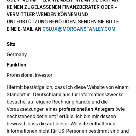
KEINEN ZUGELASSENEN FINANZBERATER ODER -
VERMITTLER WENDEN KÖNNEN UND
Quick Facts
UNTERSTÜTZUNG BENÖTIGEN, SENDEN SIE BITTE
EINE E-MAIL AN
CSLUX@MORGANSTANLEY.COM
Benchmark
MSCI Europe Index, MSCI World Index, MSCI Emerging
Sitz
Markets Index and Russell 1000 Index
Germany
Funktion
Insights
Professional Investor
Hiermit bestätige ich, dass ich diese Website von einem
Standort in
Deutschland
aus für Informationszwecke
Overview
besuche, auf eigene Rechnung handle und die
The
Calvert Sustainable Select Strategy
is guided by
Voraussetzungen eines
professionellen Anlegers
(wie
Calvert's Principles of Responsible Investing. Calvert
nachstehend definiert)
*
erfülle. Ich bin mir dessen
seeks to identify and invest in companies that it believes
bewusst, dass die auf dieser Website enthaltenen
are ESG leaders or improvers, dedicated to capturing a
Informationen nicht für US-Personen bestimmt sind und