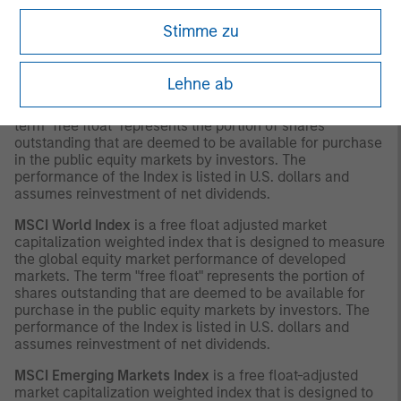
with respect thereto.
Stimme zu
INDEX DEFINITIONS
MSCI Europe Index
is a free float-adjusted market
Lehne ab
capitalization index that is designed to measure
developed market equity performance in Europe. The
term "free float" represents the portion of shares
outstanding that are deemed to be available for purchase
in the public equity markets by investors. The
performance of the Index is listed in U.S. dollars and
assumes reinvestment of net dividends.
MSCI World Index
is a free float adjusted market
capitalization weighted index that is designed to measure
the global equity market performance of developed
markets. The term "free float" represents the portion of
shares outstanding that are deemed to be available for
purchase in the public equity markets by investors. The
performance of the Index is listed in U.S. dollars and
assumes reinvestment of net dividends.
MSCI Emerging Markets Index
is a free float-adjusted
market capitalization weighted index that is designed to