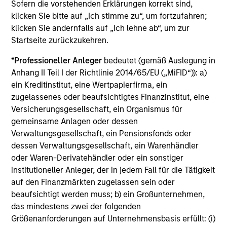
Sofern die vorstehenden Erklärungen korrekt sind,
Portfolio Managers
klicken Sie bitte auf „Ich stimme zu“, um fortzufahren;
klicken Sie andernfalls auf „Ich lehne ab“, um zur
Startseite zurückzukehren.
*
Professioneller Anleger
bedeutet (gemäß Auslegung in
Christopher Madden
Anhang II Teil I der Richtlinie 2014/65/EU („MiFID“)): a)
Managing Director
ein Kreditinstitut, eine Wertpapierfirma, ein
zugelassenes oder beaufsichtigtes Finanzinstitut, eine
Versicherungsgesellschaft, ein Organismus für
gemeinsame Anlagen oder dessen
Ibrahim Kara
Verwaltungsgesellschaft, ein Pensionsfonds oder
Executive Director
dessen Verwaltungsgesellschaft, ein Warenhändler
oder Waren-Derivatehändler oder ein sonstiger
institutioneller Anleger, der in jedem Fall für die Tätigkeit
Yijia Chen
auf den Finanzmärkten zugelassen sein oder
Executive Director
beaufsichtigt werden muss; b) ein Großunternehmen,
das mindestens zwei der folgenden
Größenanforderungen auf Unternehmensbasis erfüllt: (i)