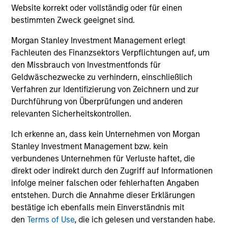
Website korrekt oder vollständig oder für einen
bestimmten Zweck geeignet sind.
Investment Approach
Morgan Stanley Investment Management erlegt
Fachleuten des Finanzsektors Verpflichtungen auf, um
den Missbrauch von Investmentfonds für
Geldwäschezwecke zu verhindern, einschließlich
Calvert believes in the power of using data to overcome
Verfahren zur Identifizierung von Zeichnern und zur
behavioural tendencies and drive positive change. In our
Durchführung von Überprüfungen und anderen
view, analysing the factors that drive global change can
relevanten Sicherheitskontrollen.
reveal market dislocations and investment opportunities.
By marrying these insights with company-level analysis
Ich erkenne an, dass kein Unternehmen von Morgan
of financial and material non-financial factors, Calvert
Stanley Investment Management bzw. kein
seeks to deliver superior investment strategies while
verbundenes Unternehmen für Verluste haftet, die
supporting positive change for our planet and society.
direkt oder indirekt durch den Zugriff auf Informationen
infolge meiner falschen oder fehlerhaften Angaben
entstehen. Durch die Annahme dieser Erklärungen
bestätige ich ebenfalls mein Einverständnis mit
den
Terms of Use
, die ich gelesen und verstanden habe.