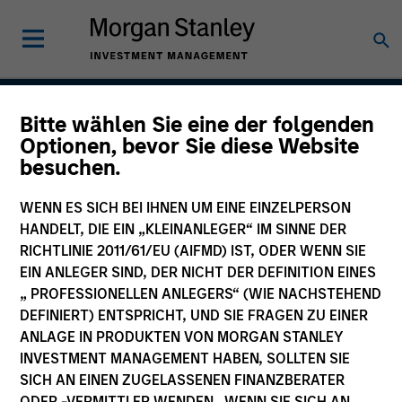
Bitte wählen Sie eine der folgenden
Calvert Sustainable
Optionen, bevor Sie diese Website
besuchen.
Select Strategy
WENN ES SICH BEI IHNEN UM EINE EINZELPERSON
HANDELT, DIE EIN „KLEINANLEGER“ IM SINNE DER
RICHTLINIE 2011/61/EU (AIFMD) IST, ODER WENN SIE
Asset Class
EIN ANLEGER SIND, DER NICHT DER DEFINITION EINES
Global Equity
„ PROFESSIONELLEN ANLEGERS“ (WIE NACHSTEHEND
DEFINIERT) ENTSPRICHT, UND SIE FRAGEN ZU EINER
ANLAGE IN PRODUKTEN VON MORGAN STANLEY
INVESTMENT MANAGEMENT HABEN, SOLLTEN SIE
SICH AN EINEN ZUGELASSENEN FINANZBERATER
ODER -VERMITTLER WENDEN. WENN SIE SICH AN