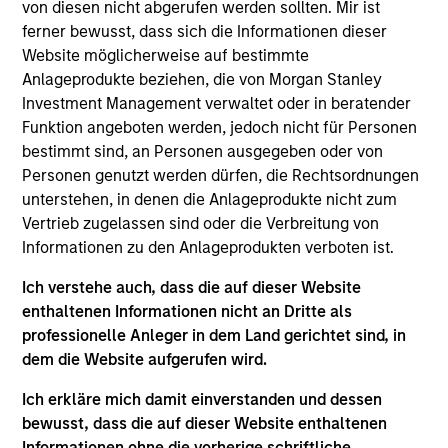
more sustainable economic system.
von diesen nicht abgerufen werden sollten. Mir ist
ferner bewusst, dass sich die Informationen dieser
Website möglicherweise auf bestimmte
Anlageprodukte beziehen, die von Morgan Stanley
Investment Management verwaltet oder in beratender
Funktion angeboten werden, jedoch nicht für Personen
bestimmt sind, an Personen ausgegeben oder von
Personen genutzt werden dürfen, die Rechtsordnungen
Differentiators
unterstehen, in denen die Anlageprodukte nicht zum
Vertrieb zugelassen sind oder die Verbreitung von
Informationen zu den Anlageprodukten verboten ist.
1
Ich verstehe auch, dass die auf dieser Website
enthaltenen Informationen nicht an Dritte als
professionelle Anleger in dem Land gerichtet sind, in
Calvert is a pioneer in Responsible Investing with 40
dem die Website aufgerufen wird.
years of leadership and innovation in the industry. We are
driven by a dual mandate to provide competitive
Ich erkläre mich damit einverstanden und dessen
investment performance and opportunities for positive
bewusst, dass die auf dieser Website enthaltenen
global change for our clients.
Informationen ohne die vorherige schriftliche