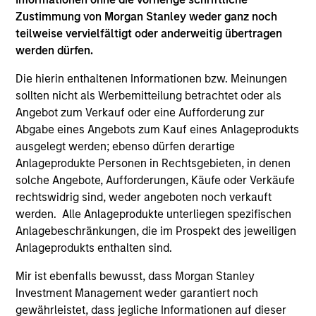
Zustimmung von Morgan Stanley weder ganz noch
2
teilweise vervielfältigt oder anderweitig übertragen
werden dürfen.
Die hierin enthaltenen Informationen bzw. Meinungen
Calvert uses a principles-driven investment approach that
sollten nicht als Werbemitteilung betrachtet oder als
bridges global norms of Environmental, Social and
Angebot zum Verkauf oder eine Aufforderung zur
Governance responsibilities with the needs of return-
Abgabe eines Angebots zum Kauf eines Anlageprodukts
seeking investors.
ausgelegt werden; ebenso dürfen derartige
3
Anlageprodukte Personen in Rechtsgebieten, in denen
solche Angebote, Aufforderungen, Käufe oder Verkäufe
rechtswidrig sind, weder angeboten noch verkauft
werden. Alle Anlageprodukte unterliegen spezifischen
With a focus on catalyzing positive change, Calvert
Anlagebeschränkungen, die im Prospekt des jeweiligen
marries differentiated research into financially material
Anlageprodukts enthalten sind.
ESG factors with an active engagement approach that
seeks to influence companies and markets toward
Mir ist ebenfalls bewusst, dass Morgan Stanley
greater sustainability and effective governance.
Investment Management weder garantiert noch
gewährleistet, dass jegliche Informationen auf dieser