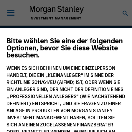
Bitte wählen Sie eine der folgenden
Applied U.S. Core Equity
Optionen, bevor Sie diese Website
besuchen.
Strategy
WENN ES SICH BEI IHNEN UM EINE EINZELPERSON
HANDELT, DIE EIN „KLEINANLEGER“ IM SINNE DER
RICHTLINIE 2011/61/EU (AIFMD) IST, ODER WENN SIE
Strategy Inception
July 2001
EIN ANLEGER SIND, DER NICHT DER DEFINITION EINES
„ PROFESSIONELLEN ANLEGERS“ (WIE NACHSTEHEND
DEFINIERT) ENTSPRICHT, UND SIE FRAGEN ZU EINER
ANLAGE IN PRODUKTEN VON MORGAN STANLEY
Asset Class
INVESTMENT MANAGEMENT HABEN, SOLLTEN SIE
US Equity
SICH AN EINEN ZUGELASSENEN FINANZBERATER
ODER -VERMITTLER WENDEN. WENN SIE SICH AN