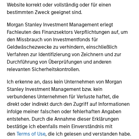
Fundamental analysis, affording investors two distinct
Website korrekt oder vollständig oder für einen
sources of excess return.
bestimmten Zweck geeignet sind.
3
Morgan Stanley Investment Management erlegt
Fachleuten des Finanzsektors Verpflichtungen auf, um
den Missbrauch von Investmentfonds für
Geldwäschezwecke zu verhindern, einschließlich
AN OVERLAY OF HUMAN JUDGEMENT
Verfahren zur Identifizierung von Zeichnern und zur
Durchführung von Überprüfungen und anderen
Portfolio Managers’ long-tenured experience through
relevanten Sicherheitskontrollen.
multiple equity market cycles serves as an important
component in both style positioning and final stock
Ich erkenne an, dass kein Unternehmen von Morgan
selection.
Stanley Investment Management bzw. kein
verbundenes Unternehmen für Verluste haftet, die
direkt oder indirekt durch den Zugriff auf Informationen
infolge meiner falschen oder fehlerhaften Angaben
Investment Approach
entstehen. Durch die Annahme dieser Erklärungen
bestätige ich ebenfalls mein Einverständnis mit
den
Terms of Use
, die ich gelesen und verstanden habe.