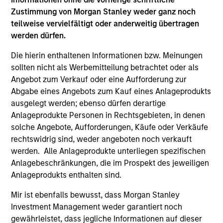
Zustimmung von Morgan Stanley weder ganz noch
1
teilweise vervielfältigt oder anderweitig übertragen
werden dürfen.
Die hierin enthaltenen Informationen bzw. Meinungen
A FLEXIBLE APPROACH THAT ADAPTS TO
sollten nicht als Werbemitteilung betrachtet oder als
CHANGING MARKETS
Angebot zum Verkauf oder eine Aufforderung zur
Identifying changes in key market drivers is designed to
Abgabe eines Angebots zum Kauf eines Anlageprodukts
help the team capture leadership changes across value,
ausgelegt werden; ebenso dürfen derartige
growth, and quality styles within a long-only core equity
Anlageprodukte Personen in Rechtsgebieten, in denen
portfolio.
solche Angebote, Aufforderungen, Käufe oder Verkäufe
2
rechtswidrig sind, weder angeboten noch verkauft
werden. Alle Anlageprodukte unterliegen spezifischen
Anlagebeschränkungen, die im Prospekt des jeweiligen
Anlageprodukts enthalten sind.
TWO SOURCES OF POTENTIAL EXCESS
RETURN
Mir ist ebenfalls bewusst, dass Morgan Stanley
Investment Management weder garantiert noch
The process combines 1) Style Positioning and 2)
gewährleistet, dass jegliche Informationen auf dieser