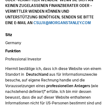
KEINEN ZUGELASSENEN FINANZBERATER ODER -
VERMITTLER WENDEN KÖNNEN UND
Quick Facts
UNTERSTÜTZUNG BENÖTIGEN, SENDEN SIE BITTE
Benchmark
EINE E-MAIL AN
CSLUX@MORGANSTANLEY.COM
S&P 500 Total Return Index
Sitz
Germany
Related Product
Funktion
Professional Investor
Pooled Vehicle
Hiermit bestätige ich, dass ich diese Website von einem
Insights
Standort in
Deutschland
aus für Informationszwecke
besuche, auf eigene Rechnung handle und die
Voraussetzungen eines
professionellen Anlegers
(wie
nachstehend definiert)
*
erfülle. Ich bin mir dessen
Overview
bewusst, dass die auf dieser Website enthaltenen
Informationen nicht für US-Personen bestimmt sind und
The
Applied US Core Equity Strategy
is an unconstrained