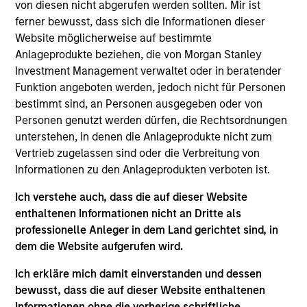
von diesen nicht abgerufen werden sollten. Mir ist
core portfolio of typically 30 - 40 stocks, designed to
ferner bewusst, dass sich die Informationen dieser
generate excess returns regardless of style market
Website möglicherweise auf bestimmte
leadership. The investment process combines the best of
Anlageprodukte beziehen, die von Morgan Stanley
fundamental and quantitative approaches to investing,
Investment Management verwaltet oder in beratender
experience and judgement of long-tenured Portfolio
Funktion angeboten werden, jedoch nicht für Personen
Managers. The result is a highly-active core portfolio
bestimmt sind, an Personen ausgegeben oder von
designed to adjust to the ever-changing macro
Personen genutzt werden dürfen, die Rechtsordnungen
landscape, with a heavy emphasis on risk-management
unterstehen, in denen die Anlageprodukte nicht zum
throughout the investment process and portfolio
Vertrieb zugelassen sind oder die Verbreitung von
construction.
Informationen zu den Anlageprodukten verboten ist.
Ich verstehe auch, dass die auf dieser Website
enthaltenen Informationen nicht an Dritte als
professionelle Anleger in dem Land gerichtet sind, in
dem die Website aufgerufen wird.
Ich erkläre mich damit einverstanden und dessen
Differentiators
bewusst, dass die auf dieser Website enthaltenen
Informationen ohne die vorherige schriftliche