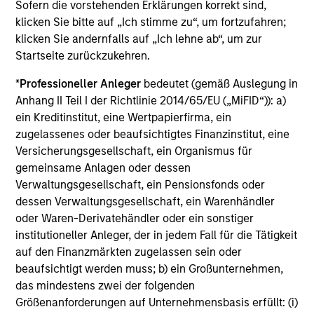
Sofern die vorstehenden Erklärungen korrekt sind,
The fund prioritizes performance over investment
klicken Sie bitte auf „Ich stimme zu“, um fortzufahren;
rigidity
klicken Sie andernfalls auf „Ich lehne ab“, um zur
Startseite zurückzukehren.
The consistency of behavioral fear/greed pushes all
investment approaches to the extremes.
*
Professioneller Anleger
bedeutet (gemäß Auslegung in
Anhang II Teil I der Richtlinie 2014/65/EU („MiFID“)): a)
Avoids potential for prolonged periods of
ein Kreditinstitut, eine Wertpapierfirma, ein
underperformance
zugelassenes oder beaufsichtigtes Finanzinstitut, eine
Investment styles can go out of favor – for longer than
Versicherungsgesellschaft, ein Organismus für
investors’ patience duration.
gemeinsame Anlagen oder dessen
Verwaltungsgesellschaft, ein Pensionsfonds oder
Opportunistically takes advantage of volatile markets
dessen Verwaltungsgesellschaft, ein Warenhändler
oder Waren-Derivatehändler oder ein sonstiger
1
Dollar cost averaging
into and out of positions and,
institutioneller Anleger, der in jedem Fall für die Tätigkeit
where applicable, employing tax-swapping strategies
auf den Finanzmärkten zugelassen sein oder
during market corrections.
beaufsichtigt werden muss; b) ein Großunternehmen,
das mindestens zwei der folgenden
Provides a high level of communications with investors
Größenanforderungen auf Unternehmensbasis erfüllt: (i)