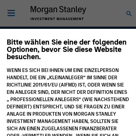
Bitte wählen Sie eine der folgenden
American Resilience
Optionen, bevor Sie diese Website
besuchen.
Strategy
WENN ES SICH BEI IHNEN UM EINE EINZELPERSON
HANDELT, DIE EIN „KLEINANLEGER“ IM SINNE DER
RICHTLINIE 2011/61/EU (AIFMD) IST, ODER WENN SIE
Strategy Inception
May 2022
EIN ANLEGER SIND, DER NICHT DER DEFINITION EINES
„ PROFESSIONELLEN ANLEGERS“ (WIE NACHSTEHEND
DEFINIERT) ENTSPRICHT, UND SIE FRAGEN ZU EINER
ANLAGE IN PRODUKTEN VON MORGAN STANLEY
Asset Class
INVESTMENT MANAGEMENT HABEN, SOLLTEN SIE
US Equity
SICH AN EINEN ZUGELASSENEN FINANZBERATER
ODER -VERMITTLER WENDEN. WENN SIE SICH AN