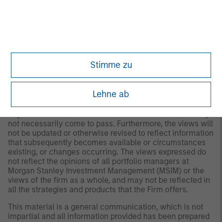
A separately managed account may not be appropriate
for all investors. Separate accounts managed according
to the Strategy include a number of securities and will
not necessarily track the performance of any index.
Please consider the investment objectives, risks and
fees of the Strategy carefully before investing. A
minimum asset level is required. For important
Stimme zu
information about the investment manager, please refer
to Form ADV Part 2.
Lehne ab
Any views and opinions provided are those of the
portfolio management team and are subject to change at
any time due to market or economic conditions and may
not necessarily come to pass. Furthermore, the views will
not be updated or otherwise revised to reflect information
that subsequently becomes available or circumstances
existing, or changes occurring. The views expressed do
not reflect the opinions of all portfolio managers at
Morgan Stanley Investment Management (MSIM) or the
views of the firm as a whole, and may not be reflected in
all the strategies and products that the Firm offers.
This material is a general communication, which is not
impartial and all information provided has been prepared