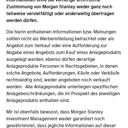
Differentiators
Zustimmung von Morgan Stanley weder ganz noch
teilweise vervielfältigt oder anderweitig übertragen
werden dürfen.
1
Die hierin enthaltenen Informationen bzw. Meinungen
sollten nicht als Werbemitteilung betrachtet oder als
Angebot zum Verkauf oder eine Aufforderung zur
A portfolio of high quality compounders
Abgabe eines Angebots zum Kauf eines Anlageprodukts
A concentrated portfolio of companies selected by an
ausgelegt werden; ebenso dürfen derartige
investment team with a proven track record in identifying
Anlageprodukte Personen in Rechtsgebieten, in denen
well-managed high quality businesses with resilient
solche Angebote, Aufforderungen, Käufe oder Verkäufe
earnings. These include IT companies offering must-have
rechtswidrig sind, weder angeboten noch verkauft
software and services, life sciences and health care
werden. Alle Anlageprodukte unterliegen spezifischen
equipment firms providing indispensable products, and
Anlagebeschränkungen, die im Prospekt des jeweiligen
world-renowned consumer brand franchises. The team
Anlageprodukts enthalten sind.
also finds capital light, high return businesses in more
niche industries, such as professional services in
Mir ist ebenfalls bewusst, dass Morgan Stanley
industrials and payments in financials.
Investment Management weder garantiert noch
gewährleistet, dass jegliche Informationen auf dieser