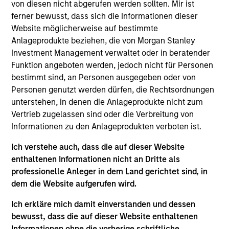
von diesen nicht abgerufen werden sollten. Mir ist
concentrated portfolio of high quality, predominantly U.S.
ferner bewusst, dass sich die Informationen dieser
companies featuring hard-to-replicate intangible assets
Website möglicherweise auf bestimmte
including brands, networks and licences. The investment
Anlageprodukte beziehen, die von Morgan Stanley
team uses bottom-up fundamental analysis to invest in
Investment Management verwaltet oder in beratender
high quality companies at reasonable valuations that can
Funktion angeboten werden, jedoch nicht für Personen
sustain their high returns on operating capital over the
bestimmt sind, an Personen ausgegeben oder von
long term. Analysis of financially material ESG risks and
Personen genutzt werden dürfen, die Rechtsordnungen
opportunities and active, portfolio manager-led
unterstehen, in denen die Anlageprodukte nicht zum
engagement are core parts of the investment process.
Vertrieb zugelassen sind oder die Verbreitung von
The strategy seeks to generate attractive long-term
Informationen zu den Anlageprodukten verboten ist.
returns with reduced downside participation in
challenging markets.
Ich verstehe auch, dass die auf dieser Website
enthaltenen Informationen nicht an Dritte als
professionelle Anleger in dem Land gerichtet sind, in
dem die Website aufgerufen wird.
Ich erkläre mich damit einverstanden und dessen
bewusst, dass die auf dieser Website enthaltenen
Informationen ohne die vorherige schriftliche