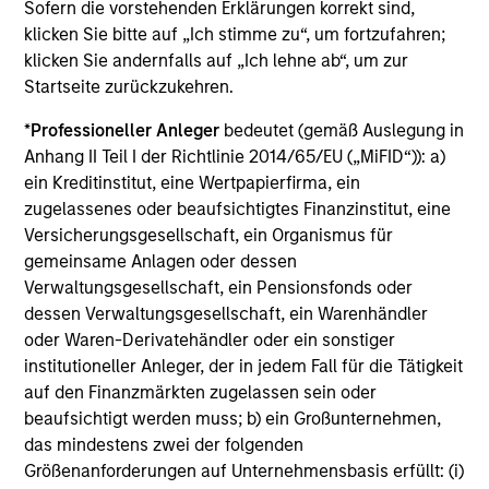
With over 25 years investing in quality companies, the
Sofern die vorstehenden Erklärungen korrekt sind,
experienced and well-resourced International Equity
klicken Sie bitte auf „Ich stimme zu“, um fortzufahren;
team uses their time-tested investment process and
klicken Sie andernfalls auf „Ich lehne ab“, um zur
stock-selection criteria to manage the American
Startseite zurückzukehren.
Resilience strategy.
*
Professioneller Anleger
bedeutet (gemäß Auslegung in
Anhang II Teil I der Richtlinie 2014/65/EU („MiFID“)): a)
ein Kreditinstitut, eine Wertpapierfirma, ein
zugelassenes oder beaufsichtigtes Finanzinstitut, eine
Investment Approach
Versicherungsgesellschaft, ein Organismus für
gemeinsame Anlagen oder dessen
Verwaltungsgesellschaft, ein Pensionsfonds oder
The investment team believes that companies that
dessen Verwaltungsgesellschaft, ein Warenhändler
demonstrate resilience - businesses that can adapt,
oder Waren-Derivatehändler oder ein sonstiger
innovate and grow while safeguarding their people,
institutioneller Anleger, der in jedem Fall für die Tätigkeit
existing assets and brand equity - should be better
auf den Finanzmärkten zugelassen sein oder
positioned to compound shareholder wealth over the long
beaufsichtigt werden muss; b) ein Großunternehmen,
term. In American Resilience, the team only invests in
das mindestens zwei der folgenden
compounders: high quality companies with sustainably
Größenanforderungen auf Unternehmensbasis erfüllt: (i)