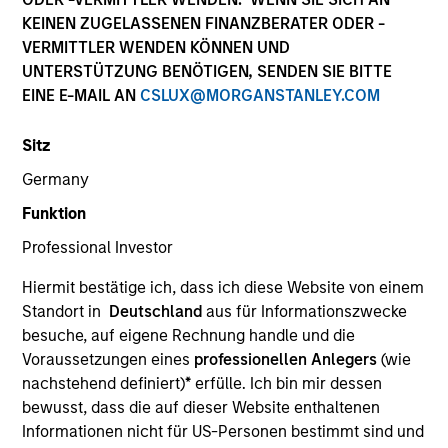
KEINEN ZUGELASSENEN FINANZBERATER ODER -
VERMITTLER WENDEN KÖNNEN UND
Quick Facts
UNTERSTÜTZUNG BENÖTIGEN, SENDEN SIE BITTE
Benchmark
EINE E-MAIL AN
CSLUX@MORGANSTANLEY.COM
S&P 500
Sitz
Germany
Related Product
Funktion
Professional Investor
Pooled Vehicle
Hiermit bestätige ich, dass ich diese Website von einem
Insights
Standort in
Deutschland
aus für Informationszwecke
besuche, auf eigene Rechnung handle und die
Voraussetzungen eines
professionellen Anlegers
(wie
nachstehend definiert)
*
erfülle. Ich bin mir dessen
Overview
bewusst, dass die auf dieser Website enthaltenen
Informationen nicht für US-Personen bestimmt sind und
The
Morgan Stanley American Resilience Strategy
is a