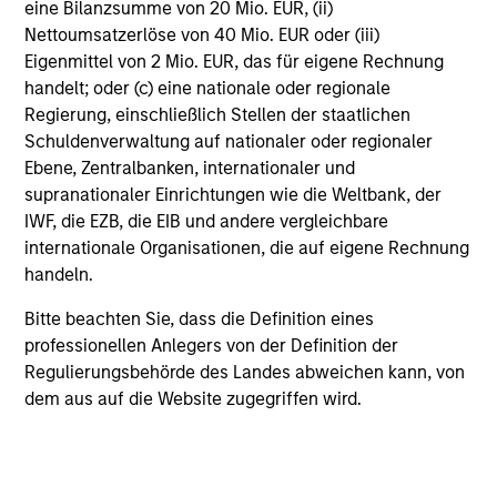
high returns on operating capital and growth potential.
eine Bilanzsumme von 20 Mio. EUR, (ii)
Investing in compounders requires a long-term approach
Nettoumsatzerlöse von 40 Mio. EUR oder (iii)
and a focus on minimising the risk of permanent loss of
Eigenmittel von 2 Mio. EUR, das für eigene Rechnung
capital rather than chasing upside.
handelt; oder (c) eine nationale oder regionale
Regierung, einschließlich Stellen der staatlichen
Schuldenverwaltung auf nationaler oder regionaler
Ebene, Zentralbanken, internationaler und
supranationaler Einrichtungen wie die Weltbank, der
Investment Process
IWF, die EZB, die EIB und andere vergleichbare
internationale Organisationen, die auf eigene Rechnung
handeln.
How Quality Works–the Power of
Bitte beachten Sie, dass die Definition eines
Compounding | How We Identify
professionellen Anlegers von der Definition der
Compounders
Regulierungsbehörde des Landes abweichen kann, von
dem aus auf die Website zugegriffen wird.