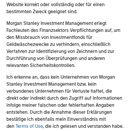
2
Website korrekt oder vollständig oder für einen
bestimmten Zweck geeignet sind.
Morgan Stanley Investment Management erlegt
Managing the risks that matter
Fachleuten des Finanzsektors Verpflichtungen auf, um
Preserving capital is key to the ability to compound
den Missbrauch von Investmentfonds für
money over time. With this focus on minimising the risk
Geldwäschezwecke zu verhindern, einschließlich
of permanent loss of capital rather than chasing upside,
Verfahren zur Identifizierung von Zeichnern und zur
the team expects American Resilience to exhibit an
Durchführung von Überprüfungen und anderen
asymmetric performance profile over time – delivering
relevanten Sicherheitskontrollen.
attractive long-term returns and reduced downside
participation during challenging market environments, a
Ich erkenne an, dass kein Unternehmen von Morgan
hallmark of the team’s longstanding global compounder
Stanley Investment Management bzw. kein
strategies.
verbundenes Unternehmen für Verluste haftet, die
3
direkt oder indirekt durch den Zugriff auf Informationen
infolge meiner falschen oder fehlerhaften Angaben
entstehen. Durch die Annahme dieser Erklärungen
bestätige ich ebenfalls mein Einverständnis mit
A long-standing history of active investing
den
Terms of Use
, die ich gelesen und verstanden habe.