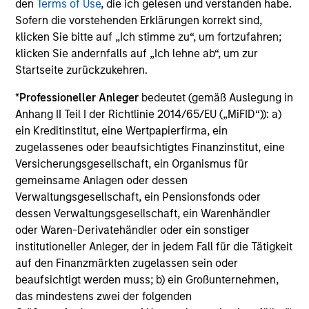
den
Terms of Use
, die ich gelesen und verstanden habe.
Wertentwicklungshistorie des Altfonds übernimmt.
Sofern die vorstehenden Erklärungen korrekt sind,
klicken Sie bitte auf „Ich stimme zu“, um fortzufahren;
Die abgebildete Performance des Blended Index
klicken Sie andernfalls auf „Ich lehne ab“, um zur
wird auf Grundlage des
Russell 1000 Value
Startseite zurückzukehren.
Index
(TR) von Auflegung bis zum 23. September
*
Professioneller Anleger
bedeutet (gemäß Auslegung in
2025 und danach dem
MSCI USA Value Index
Anhang II Teil I der Richtlinie 2014/65/EU („MiFID“)): a)
(NR)
. Der Index wurde geändert, um für Nicht-US-
ein Kreditinstitut, eine Wertpapierfirma, ein
Investoren passender zu sein.
zugelassenes oder beaufsichtigtes Finanzinstitut, eine
Versicherungsgesellschaft, ein Organismus für
Es wurde eine zusammengefasste Benchmark
gemeinsame Anlagen oder dessen
verwendet, da sich die Benchmark im
Verwaltungsgesellschaft, ein Pensionsfonds oder
Berichtszeitraum verändert hat.
dessen Verwaltungsgesellschaft, ein Warenhändler
oder Waren-Derivatehändler oder ein sonstiger
Die
laufenden Kosten
spiegeln die Zahlungen und
Aufwendungen wider, die während des
institutioneller Anleger, der in jedem Fall für die Tätigkeit
Geschäftsbetriebs des Fonds anfallen und vom Vermögen
auf den Finanzmärkten zugelassen sein oder
des Fonds im Laufe der Zeit abgezogen werden. Enthalten
beaufsichtigt werden muss; b) ein Großunternehmen,
sind die Gebühren für die Anlageverwaltung
das mindestens zwei der folgenden
(Verwaltungsgebühr), Depotbankgebühren und