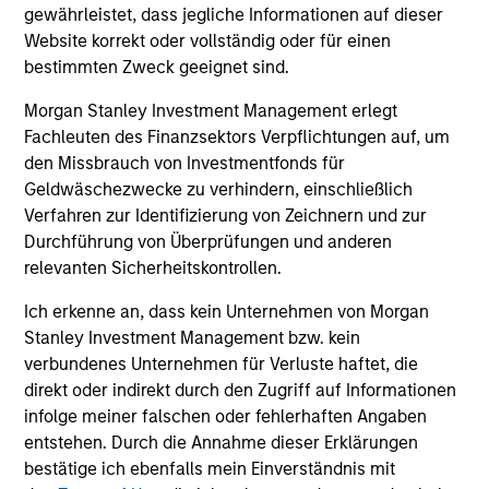
gewährleistet, dass jegliche Informationen auf dieser
Website korrekt oder vollständig oder für einen
Die Wertentwicklung in der Vergangenheit ist kein
bestimmten Zweck geeignet sind.
verlässlicher Indikator für die künftige
Morgan Stanley Investment Management erlegt
Wertentwicklung. Die Rendite kann infolge von
Fachleuten des Finanzsektors Verpflichtungen auf, um
Währungsschwankungen steigen oder sinken. Alle
den Missbrauch von Investmentfonds für
Performanceangaben werden auf Basis der
Geldwäschezwecke zu verhindern, einschließlich
Nettoinventarwerte (NIW) berechnet. Alle
Verfahren zur Identifizierung von Zeichnern und zur
Performance- und Index-Daten stammen von
Durchführung von Überprüfungen und anderen
Morgan Stanley Investment
relevanten Sicherheitskontrollen.
Management.
Bitte
klicken Sie hier
für weitere
Ich erkenne an, dass kein Unternehmen von Morgan
Performanceangaben und wichtige Informationen,
Stanley Investment Management bzw. kein
die sorgfältig zu lesen sind.
verbundenes Unternehmen für Verluste haftet, die
direkt oder indirekt durch den Zugriff auf Informationen
Mit Wirkung zum 2. Dezember 2022 wurde der
infolge meiner falschen oder fehlerhaften Angaben
Eaton Vance International (Ireland) US Value Fund
entstehen. Durch die Annahme dieser Erklärungen
in Morgan Stanley Investment Funds US Value
bestätige ich ebenfalls mein Einverständnis mit
Fund umbenannt, welcher die