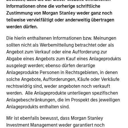
Informationen ohne die vorherige schriftliche
Der Wert der Anlagen und der durch diese erzielte
Zustimmung von Morgan Stanley weder ganz noch
teilweise vervielfältigt oder anderweitig übertragen
Ertrag unterliegen Schwankungen. Zudem kann
werden dürfen.
nicht garantiert werden, dass der Fonds seine
Anlageziele erreicht.
Die hierin enthaltenen Informationen bzw. Meinungen
sollten nicht als Werbemitteilung betrachtet oder als
Angebot zum Verkauf oder eine Aufforderung zur
Abgabe eines Angebots zum Kauf eines Anlageprodukts
Fondsangaben
ausgelegt werden; ebenso dürfen derartige
Anlageprodukte Personen in Rechtsgebieten, in denen
solche Angebote, Aufforderungen, Käufe oder Verkäufe
rechtswidrig sind, weder angeboten noch verkauft
werden. Alle Anlageprodukte unterliegen spezifischen
Anlagebeschränkungen, die im Prospekt des jeweiligen
Anlageprodukts enthalten sind.
Mir ist ebenfalls bewusst, dass Morgan Stanley
Preise und Wertentwicklung
Investment Management weder garantiert noch