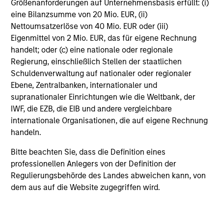
Administrationskosten.
Größenanforderungen auf Unternehmensbasis erfüllt: (i)
eine Bilanzsumme von 20 Mio. EUR, (ii)
Nettoumsatzerlöse von 40 Mio. EUR oder (iii)
Eigenmittel von 2 Mio. EUR, das für eigene Rechnung
Durchschnittliche jährliche
handelt; oder (c) eine nationale oder regionale
Gesamtrendite
Regierung, einschließlich Stellen der staatlichen
Schuldenverwaltung auf nationaler oder regionaler
Ebene, Zentralbanken, internationaler und
Beim genannten Betrag excl. AA wird davon
ausgegangen, dass alle Ausschüttungen reinvestiert und
supranationaler Einrichtungen wie die Weltbank, der
die Kosten auf Fondsebene abgezogen wurden. Dazu
IWF, die EZB, die EIB und andere vergleichbare
gehören die Kosten des Managements, der
internationale Organisationen, die auf eigene Rechnung
Verwahrstelle/Depotbank und der Verwaltung sowie der
handeln.
für den Anleger maximal anfallende Ausgabeaufschlag,
der gegebenenfalls vor einer Investition vom
Anlagebetrag abgezogen wird.
Bitte beachten Sie, dass die Definition eines
professionellen Anlegers von der Definition der
Vollständige Informationen über Gebühren und
Regulierungsbehörde des Landes abweichen kann, von
Ausgabeaufschläge finden Sie im aktuellen
Verkaufsprospekt des Fonds und in den für die
dem aus auf die Website zugegriffen wird.
Anteilsklasse geltenden wesentlichen
Anlegerinformationen.