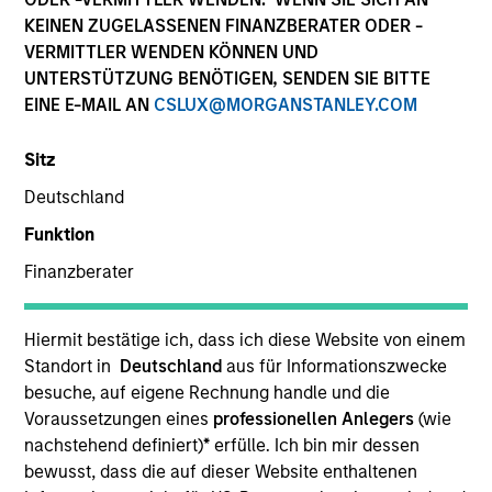
Ressourcen
KEINEN ZUGELASSENEN FINANZBERATER ODER -
VERMITTLER WENDEN KÖNNEN UND
UNTERSTÜTZUNG BENÖTIGEN, SENDEN SIE BITTE
EINE E-MAIL AN
CSLUX@MORGANSTANLEY.COM
Überblick
Sitz
Deutschland
Anlageziel
Funktion
Finanzberater
Langfristiges Wachstum Ihrer Anlage.
Hiermit bestätige ich, dass ich diese Website von einem
Anlageansatz
Standort in
Deutschland
aus für Informationszwecke
besuche, auf eigene Rechnung handle und die
Der Fonds verfolgt einen opportunistischen Value-
Voraussetzungen eines
professionellen Anlegers
(wie
nachstehend definiert)
*
erfülle. Ich bin mir dessen
Ansatz, indem er nach führenden Unternehmen
bewusst, dass die auf dieser Website enthaltenen
sucht, die vom Markt falsch bewertet, vermieden