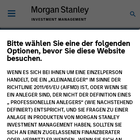
Bitte wählen Sie eine der folgenden
US Value Fund
Optionen, bevor Sie diese Website
besuchen.
WENN ES SICH BEI IHNEN UM EINE EINZELPERSON
HANDELT, DIE EIN „KLEINANLEGER“ IM SINNE DER
Marketingdokument
RICHTLINIE 2011/61/EU (AIFMD) IST, ODER WENN SIE
EIN ANLEGER SIND, DER NICHT DER DEFINITION EINES
Kommentar
„ PROFESSIONELLEN ANLEGERS“ (WIE NACHSTEHEND
DEFINIERT) ENTSPRICHT, UND SIE FRAGEN ZU EINER
Wesentliche Anlegerinformationen
ANLAGE IN PRODUKTEN VON MORGAN STANLEY
(KID)
INVESTMENT MANAGEMENT HABEN, SOLLTEN SIE
SICH AN EINEN ZUGELASSENEN FINANZBERATER
ODER -VERMITTLER WENDEN. WENN SIE SICH AN