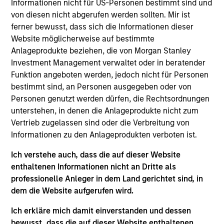
Informationen nicht für US-Personen bestimmt sind und
oder missverstanden werden und mit einem
von diesen nicht abgerufen werden sollten. Mir ist
Abschlag zu ihrem intrinsischen Wert gehandelt
ferner bewusst, dass sich die Informationen dieser
werden. Wir fokussieren uns auf führende
Website möglicherweise auf bestimmte
Unternehmen mit hohen Renditen auf das
Anlageprodukte beziehen, die von Morgan Stanley
investierte Kapital, finanzieller Disziplin und einem
Investment Management verwaltet oder in beratender
starken freien Cashflow-Profil. Das Team ist sich
Funktion angeboten werden, jedoch nicht für Personen
bestimmt sind, an Personen ausgegeben oder von
bewusst, dass jedes Anlageteam typische
Personen genutzt werden dürfen, die Rechtsordnungen
Verhaltenstendenzen aufweist. Es hat daher eine
unterstehen, in denen die Anlageprodukte nicht zum
eigene Bibliothek, die so genannten Portfolio
Vertrieb zugelassen sind oder die Verbreitung von
Exercises, entwickelt, die handlungsorientiert und
Informationen zu den Anlageprodukten verboten ist.
antizyklisch sind und die Ideenfindung stimulieren.
Ich verstehe auch, dass die auf dieser Website
Unser Bottom-up-, Fundamental- und ESG-
enthaltenen Informationen nicht an Dritte als
Research ermöglicht es uns, eine Strategie mit 25
professionelle Anleger in dem Land gerichtet sind, in
bis 45 Unternehmen zu erstellen, die anstrebt, ein
dem die Website aufgerufen wird.
konsistentes Value-Engagement zu bieten, ohne an
Qualität einzubüßen.
Ich erkläre mich damit einverstanden und dessen
bewusst, dass die auf dieser Website enthaltenen